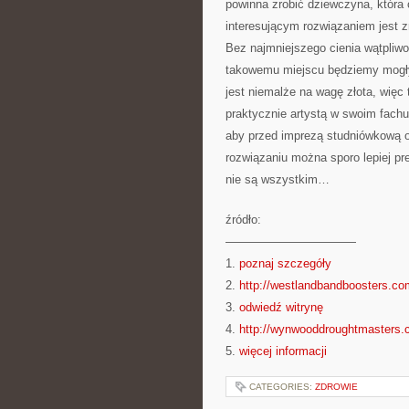
powinna zrobić dziewczyna, która
interesującym rozwiązaniem jest zr
Bez najmniejszego cienia wątpliwoś
takowemu miejscu będziemy mogły 
jest niemalże na wagę złota, więc t
praktycznie artystą w swoim fachu.
aby przed imprezą studniówkową 
rozwiązaniu można sporo lepiej pr
nie są wszystkim…
źródło:
———————————
1.
poznaj szczegóły
2.
http://westlandbandboosters.co
3.
odwiedź witrynę
4.
http://wynwooddroughtmasters
5.
więcej informacji
CATEGORIES:
ZDROWIE