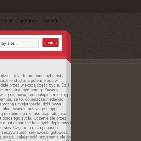
SCRIBE
FACEBOOK
TWITTER
adziesiąt lat temu model był prosty:
tualnie studia, a potem praca w
dzie przez większą część życia. Dziś
usz przestaje być normą. Zawody
awiają się nowe, technologie zmieniają
tempie, że to, co jeszcze niedawno
istyczną umiejętnością, dziś bywa
 takim świecie przewagę mają ci,
ją uczenie się nie jako etap, ale jako
t dorosłego życia. Uczenie się przez
ie musi oznaczać kolejnych dyplomów i
ursów. Często to raczej sposób
a rzeczywistość: ciekawość, gotowość
 pytań, umiejętność przyznania się do