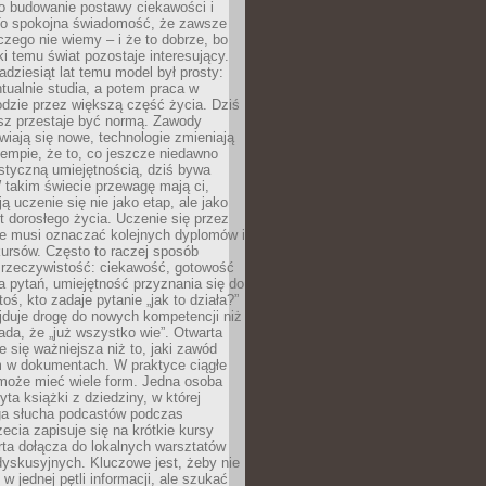
 o budowanie postawy ciekawości i
 To spokojna świadomość, że zawsze
czego nie wiemy – i że to dobrze, bo
ki temu świat pozostaje interesujący.
adziesiąt lat temu model był prosty:
tualnie studia, a potem praca w
dzie przez większą część życia. Dziś
usz przestaje być normą. Zawody
awiają się nowe, technologie zmieniają
tempie, że to, co jeszcze niedawno
istyczną umiejętnością, dziś bywa
 takim świecie przewagę mają ci,
ją uczenie się nie jako etap, ale jako
t dorosłego życia. Uczenie się przez
ie musi oznaczać kolejnych dyplomów i
ursów. Często to raczej sposób
a rzeczywistość: ciekawość, gotowość
 pytań, umiejętność przyznania się do
oś, kto zadaje pytanie „jak to działa?”
jduje drogę do nowych kompetencji niż
łada, że „już wszystko wie”. Otwarta
e się ważniejsza niż to, jaki zawód
 w dokumentach. W praktyce ciągłe
 może mieć wiele form. Jedna osoba
yta książki z dziedziny, w której
uga słucha podcastów podczas
zecia zapisuje się na krótkie kursy
rta dołącza do lokalnych warsztatów
yskusyjnych. Kluczowe jest, żeby nie
w jednej pętli informacji, ale szukać