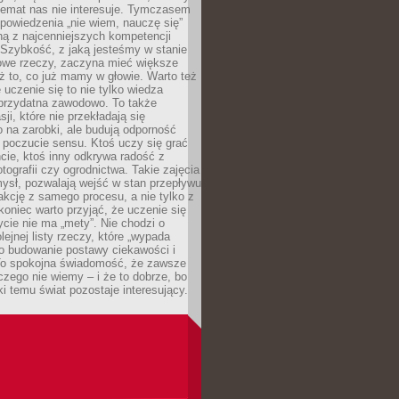
temat nas nie interesuje. Tymczasem
powiedzenia „nie wiem, nauczę się”
dną z najcenniejszych kompetencji
 Szybkość, z jaką jesteśmy w stanie
owe rzeczy, zaczyna mieć większe
ż to, co już mamy w głowie. Warto też
 uczenie się to nie tylko wiedza
 przydatna zawodowo. To także
sji, które nie przekładają się
 na zarobki, ale budują odporność
 poczucie sensu. Ktoś uczy się grać
cie, ktoś inny odkrywa radość z
otografii czy ogrodnictwa. Takie zajęcia
ysł, pozwalają wejść w stan przepływu
fakcję z samego procesu, a nie tylko z
koniec warto przyjąć, że uczenie się
ycie nie ma „mety”. Nie chodzi o
lejnej listy rzeczy, które „wypada
 o budowanie postawy ciekawości i
 To spokojna świadomość, że zawsze
czego nie wiemy – i że to dobrze, bo
ki temu świat pozostaje interesujący.