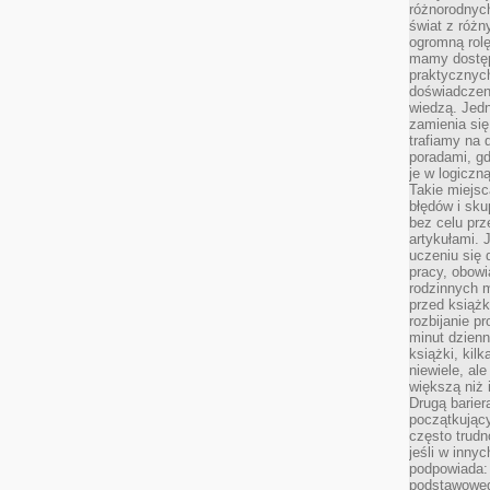
różnorodnych
świat z róż
ogromną rolę
mamy dostęp
praktycznyc
doświadczeni
wiedzą. Jedn
zamienia się
trafiamy na 
poradami, gd
je w logiczn
Takie miejs
błędów i sku
bez celu prz
artykułami.
uczeniu się 
pracy, obow
rodzinnych m
przed książk
rozbijanie p
minut dzienn
książki, kil
niewiele, ale
większą niż 
Drugą barier
początkują
często trudn
jeśli w inny
podpowiada:
podstawoweg