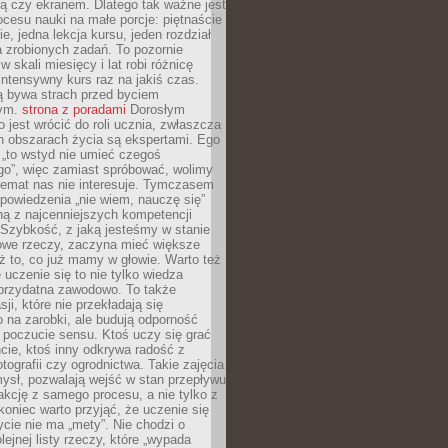
ą czy ekranem. Dlatego tak ważne jest
rocesu nauki na małe porcje: piętnaście
ie, jedna lekcja kursu, jeden rozdział
ka zrobionych zadań. To pozornie
 w skali miesięcy i lat robi różnicę
intensywny kurs raz na jakiś czas.
ą bywa strach przed byciem
cym.
strona z poradami
Dorosłym
o jest wrócić do roli ucznia, zwłaszcza
ch obszarach życia są ekspertami. Ego
 „to wstyd nie umieć czegoś
o”, więc zamiast spróbować, wolimy
temat nas nie interesuje. Tymczasem
powiedzenia „nie wiem, nauczę się”
dną z najcenniejszych kompetencji
 Szybkość, z jaką jesteśmy w stanie
owe rzeczy, zaczyna mieć większe
ż to, co już mamy w głowie. Warto też
 uczenie się to nie tylko wiedza
 przydatna zawodowo. To także
sji, które nie przekładają się
 na zarobki, ale budują odporność
 poczucie sensu. Ktoś uczy się grać
cie, ktoś inny odkrywa radość z
otografii czy ogrodnictwa. Takie zajęcia
ysł, pozwalają wejść w stan przepływu
fakcję z samego procesu, a nie tylko z
koniec warto przyjąć, że uczenie się
ycie nie ma „mety”. Nie chodzi o
lejnej listy rzeczy, które „wypada