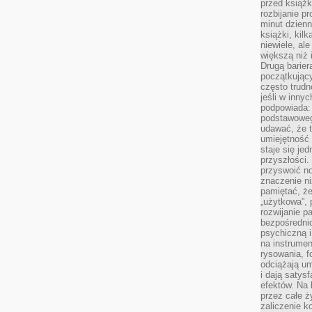
przed książk
rozbijanie p
minut dzienn
książki, kil
niewiele, ale
większą niż 
Drugą barier
początkują
często trudn
jeśli w inny
podpowiada:
podstawoweg
udawać, że 
umiejętność 
staje się je
przyszłości.
przyswoić n
znaczenie ni
pamiętać, że
„użytkowa”,
rozwijanie pa
bezpośrednio
psychiczną i
na instrumen
rysowania, f
odciążają um
i dają satys
efektów. Na 
przez całe ż
zaliczenie ko