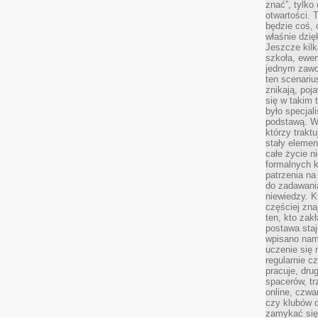
znać”, tylko
otwartości.
będzie coś, 
właśnie dzię
Jeszcze kilk
szkoła, ewen
jednym zawo
ten scenari
znikają, poj
się w takim 
było specjal
podstawą. W
którzy traktu
stały elemen
całe życie n
formalnych k
patrzenia n
do zadawania
niewiedzy. Kt
częściej zna
ten, kto zak
postawa staj
wpisano nam
uczenie się
regularnie cz
pracuje, dr
spacerów, tr
online, czwa
czy klubów d
zamykać się 