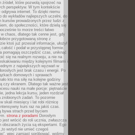
 źródeł, które pozwolą spojrzeć na
nych perspektyw. W tym kontekście
 odgrywa internet. To dzięki niemu
 do wykładów najlepszych uczelni, do
h kursów prowadzonych przez ludzi z
em, do społeczności, które dzielą się
ocześnie to morze treści łatwo
 w chaos, dlatego tak cenne jest, gdy
dobrze przygotowaną stronę z
zie ktoś już przesiał informacje, ułożył
ą całość i podał w przystępnej formie.
ca pomagają oszczędzić czas, uniknąć
pić się na realnym rozwoju, a nie na
eskakiwaniu między kolejnymi filmami i
 Jednym z największych wyzwań w
dorosłych jest brak czasu i energii. Po
iązkach domowych i sprawach
ało kto ma siłę na kolejne godziny
ą czy ekranem. Dlatego tak ważne jest
rocesu nauki na małe porcje: piętnaście
ie, jedna lekcja kursu, jeden rozdział
ka zrobionych zadań. To pozornie
 w skali miesięcy i lat robi różnicę
intensywny kurs raz na jakiś czas.
ą bywa strach przed byciem
cym.
strona z poradami
Dorosłym
o jest wrócić do roli ucznia, zwłaszcza
ch obszarach życia są ekspertami. Ego
 „to wstyd nie umieć czegoś
o”, więc zamiast spróbować, wolimy