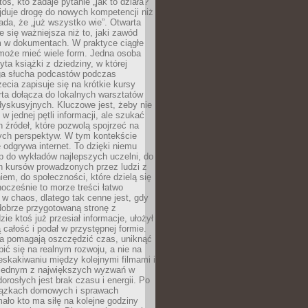
oś, kto zadaje pytanie „jak to działa?”
jduje drogę do nowych kompetencji niż
łada, że „już wszystko wie”. Otwarta
e się ważniejsza niż to, jaki zawód
 w dokumentach. W praktyce ciągłe
 może mieć wiele form. Jedna osoba
yta książki z dziedziny, w której
uga słucha podcastów podczas
zecia zapisuje się na krótkie kursy
rta dołącza do lokalnych warsztatów
yskusyjnych. Kluczowe jest, żeby nie
w jednej pętli informacji, ale szukać
 źródeł, które pozwolą spojrzeć na
nych perspektyw. W tym kontekście
 odgrywa internet. To dzięki niemu
 do wykładów najlepszych uczelni, do
h kursów prowadzonych przez ludzi z
em, do społeczności, które dzielą się
ocześnie to morze treści łatwo
 w chaos, dlatego tak cenne jest, gdy
dobrze przygotowaną stronę z
zie ktoś już przesiał informacje, ułożył
ą całość i podał w przystępnej formie.
ca pomagają oszczędzić czas, uniknąć
pić się na realnym rozwoju, a nie na
eskakiwaniu między kolejnymi filmami i
 Jednym z największych wyzwań w
dorosłych jest brak czasu i energii. Po
iązkach domowych i sprawach
ało kto ma siłę na kolejne godziny