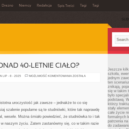
Drezno
Niemcy
Redakcja
Tagi
Tagi
Spis Treści
SUB
ONAD 40-LETNIE CIAŁO?
Jeszcze kilk
szkoła, ewen
JAK
LIP - 8 - 2025
MOŻLIWOŚĆ KOMENTOWANIA
ZOSTAŁA
jednym zawo
ZADBAĆ
ten scenari
O
PONAD
znikają, poj
40-
się w takim 
LETNIE
CIAŁO?
było specjal
podstawą. W
istotna uroczystość jak zawsze – jednakże to co się
którzy traktu
stały elemen
isiaj szalenie popularne są te studniówki, które tak naprawdę
całe życie n
al, wesele. Można śmiało powiedzieć, że studniówka to i tak
formalnych k
patrzenia n
 w naszym życiu. Zatem zastanówmy się, co w takim razie
do zadawania