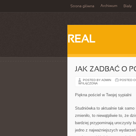
Archiwum
Strona główna
Biały
REAL
JAK ZADBAĆ O P
POSTED BY ADMIN
POSTED ON 
WYŁĄCZONA
Piękna pościel w Twojej sypialni
Studniówka to aktualnie tak samo 
zmieniło, to niewątpliwie to, że dz
bardziej przypominają uroczysty b
jedno z najważniejszych wydarzeń