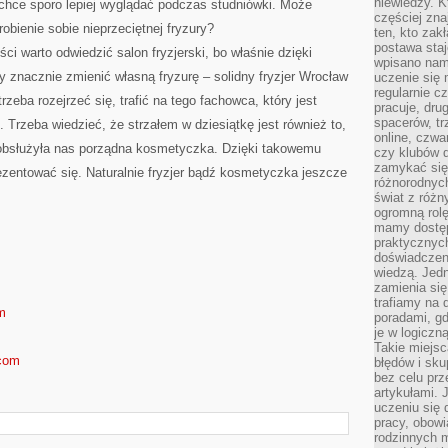
niewiedzy. Kt
 chce sporo lepiej wyglądać podczas studniówki. Może
częściej zna
obienie sobie nieprzeciętnej fryzury?
ten, kto zak
postawa staj
ci warto odwiedzić salon fryzjerski, bo właśnie dzięki
wpisano nam
znacznie zmienić własną fryzurę – solidny fryzjer Wrocław
uczenie się
regularnie cz
rzeba rozejrzeć się, trafić na tego fachowca, który jest
pracuje, dr
spacerów, tr
 Trzeba wiedzieć, że strzałem w dziesiątkę jest również to,
online, czwa
obsłużyła nas porządna kosmetyczka. Dzięki takowemu
czy klubów d
zamykać się 
ezentować się. Naturalnie fryzjer bądź kosmetyczka jeszcze
różnorodnych
świat z róż
ogromną rolę
mamy dostęp
praktycznyc
doświadczeni
wiedzą. Jedn
zamienia się
trafiamy na 
m
poradami, gd
je w logiczn
Takie miejs
.com
błędów i sku
bez celu prz
artykułami.
uczeniu się 
pracy, obow
rodzinnych m