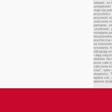
udawać, że 
umiejętność 
staje się je
przyszłości.
przyswoić n
znaczenie ni
pamiętać, że
„użytkowa”,
rozwijanie pa
bezpośrednio
psychiczną i
na instrumen
rysowania, f
odciążają um
i dają satys
efektów. Na 
przez całe ż
zaliczenie ko
znać”, tylko
otwartości.
będzie coś, 
właśnie dzię