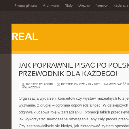
Archiwum
Drezno
Niemcy
Redakcja
Strona główna
Biały
REAL
JAK POPRAWNIE PISAĆ PO POLS
PRZEWODNIK DLA KAŻDEGO!
POSTED BY ADMIN
POSTED ON CZE - 19 - 2025
MOŻLIWOŚĆ 
WYŁĄCZONA
Organizacja wydarzeń, koncertów czy wystaw muzealnych to z je
wyzwanie, z drugiej – ogromna odpowiedzialność. W dzisiejszych
odgrywa kluczową rolę w zarządzaniu i promocji takich przedsięwz
jak wykorzystać nowoczesne rozwiązania, aby cały proces przebie
Czy zastanawialiście się kiedyś, jak zintegrować system sprzedaż