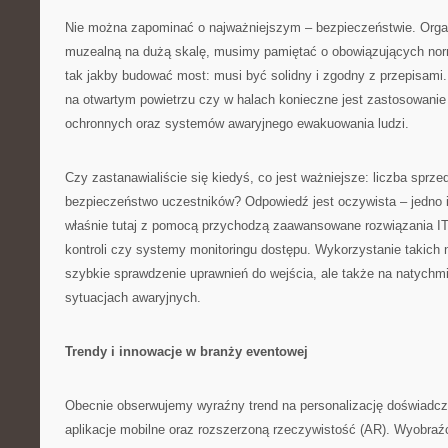
Nie można zapominać o najważniejszym – bezpieczeństwie. Organ
muzealną na dużą skalę, musimy pamiętać o obowiązujących nor
tak jakby budować most: musi być solidny i zgodny z przepisami.
na otwartym powietrzu czy w halach konieczne jest zastosowani
ochronnych oraz systemów awaryjnego ewakuowania ludzi.
Czy zastanawialiście się kiedyś, co jest ważniejsze: liczba sprze
bezpieczeństwo uczestników? Odpowiedź jest oczywista – jedno i 
właśnie tutaj z pomocą przychodzą zaawansowane rozwiązania IT 
kontroli czy systemy monitoringu dostępu. Wykorzystanie takich n
szybkie sprawdzenie uprawnień do wejścia, ale także na natych
sytuacjach awaryjnych.
Trendy i innowacje w branży eventowej
Obecnie obserwujemy wyraźny trend na personalizację doświadcz
aplikacje mobilne oraz rozszerzoną rzeczywistość (AR). Wyobra