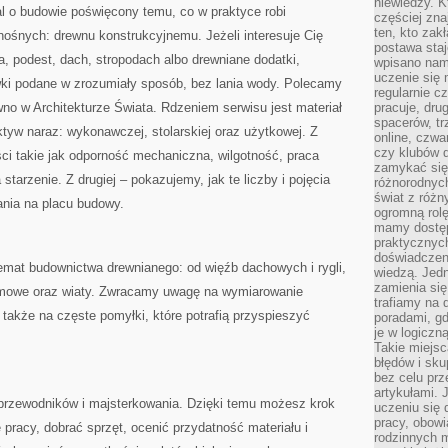
niewiedzy. Kt
l o budowie poświęcony temu, co w praktyce robi
częściej zna
ten, kto zak
nośnych: drewnu konstrukcyjnemu. Jeżeli interesuje Cię
postawa staj
, podest, dach, stropodach albo drewniane dodatki,
wpisano nam
uczenie się
ki podane w zrozumiały sposób, bez lania wody. Polecamy
regularnie cz
no w Architekturze Świata. Rdzeniem serwisu jest materiał
pracuje, dr
spacerów, tr
ktyw naraz: wykonawczej, stolarskiej oraz użytkowej. Z
online, czwa
czy klubów d
ci takie jak odporność mechaniczna, wilgotność, praca
zamykać się 
starzenie. Z drugiej – pokazujemy, jak te liczby i pojęcia
różnorodnych
świat z róż
ania na placu budowy.
ogromną rolę
mamy dostęp
praktycznyc
doświadczeni
temat budownictwa drewnianego: od więźb dachowych i rygli,
wiedzą. Jedn
zamienia się
ramowe oraz wiaty. Zwracamy uwagę na wymiarowanie
trafiamy na 
a także na częste pomyłki, które potrafią przyspieszyć
poradami, gd
je w logiczn
Takie miejs
błędów i sku
bez celu prz
artykułami.
przewodników i majsterkowania. Dzięki temu możesz krok
uczeniu się 
pracy, obow
 pracy, dobrać sprzęt, ocenić przydatność materiału i
rodzinnych m