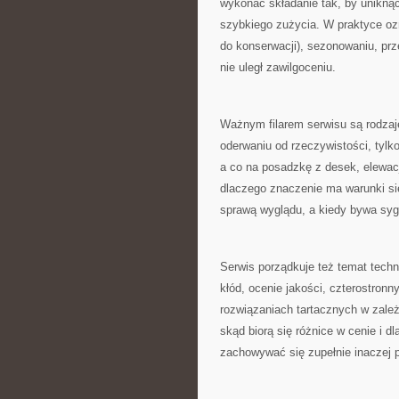
wykonać składanie tak, by uniknąć
szybkiego zużycia. W praktyce ozn
do konserwacji), sezonowaniu, prz
nie uległ zawilgoceniu.
Ważnym filarem serwisu są rodzaj
oderwaniu od rzeczywistości, tylko
a co na posadzkę z desek, elewac
dlaczego znaczenie ma warunki sied
sprawą wyglądu, a kiedy bywa sy
Serwis porządkuje też temat techno
kłód, ocenie jakości, czterostro
rozwiązaniach tartacznych w zależ
skąd biorą się różnice w cenie i 
zachowywać się zupełnie inaczej 