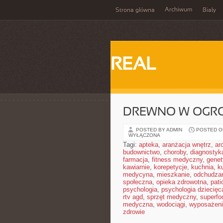
Archiwum
Strona główna
Biały
REAL
DREWNO W OGRO
POSTED BY ADMIN
POSTED ON
WYŁĄCZONA
Tagi:
apteka
,
aranżacja wnętrz
,
ar
budownictwo
,
choroby
,
diagnostyk
farmacja
,
fitness medyczny
,
gene
kawiarnie
,
korepetycje
,
kuchnia
,
ku
medycyna
,
mieszkanie
,
odchudza
społeczna
,
opieka zdrowotna
,
pati
psychologia
,
psychologia dziecięc
rtv agd
,
sprzęt medyczny
,
superfo
medyczna
,
wodociągi
,
wyposażeni
zdrowie