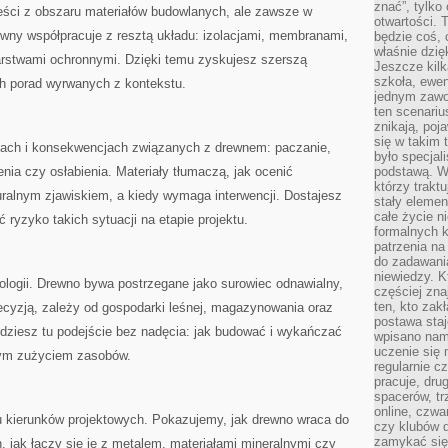
znać”, tylko
treści z obszaru materiałów budowlanych, ale zawsze w
otwartości.
ewny współpracuje z resztą układu: izolacjami, membranami,
będzie coś, 
właśnie dzię
rstwami ochronnymi. Dzięki temu zyskujesz szerszą
Jeszcze kilk
szkoła, ewen
h porad wyrwanych z kontekstu.
jednym zawo
ten scenari
znikają, poj
się w takim 
dach i konsekwencjach związanych z drewnem: paczanie,
było specjal
nia czy osłabienia. Materiały tłumaczą, jak ocenić
podstawą. W
którzy traktu
uralnym zjawiskiem, a kiedy wymaga interwencji. Dostajesz
stały elemen
całe życie n
 ryzyko takich sytuacji na etapie projektu.
formalnych k
patrzenia n
do zadawania
niewiedzy. Kt
ekologii. Drewno bywa postrzegane jako surowiec odnawialny,
częściej zna
ten, kto zak
 decyzją, zależy od gospodarki leśnej, magazynowania oraz
postawa staj
jdziesz tu podejście bez nadęcia: jak budować i wykańczać
wpisano nam
uczenie się
zym zużyciem zasobów.
regularnie cz
pracuje, dr
spacerów, tr
online, czwa
aru kierunków projektowych. Pokazujemy, jak drewno wraca do
czy klubów d
zamykać się 
, jak łączy się je z metalem, materiałami mineralnymi czy