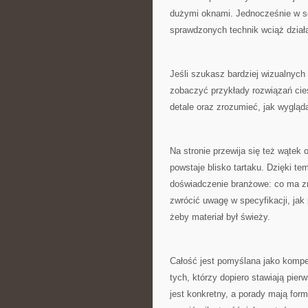
dużymi oknami. Jednocześnie w se
sprawdzonych technik wciąż działa 
Jeśli szukasz bardziej wizualnych
zobaczyć przykłady rozwiązań ciesi
detale oraz zrozumieć, jak wygląd
Na stronie przewija się też wątek 
powstaje blisko tartaku. Dzięki te
doświadczenie branżowe: co ma zn
zwrócić uwagę w specyfikacji, jak
żeby materiał był świeży.
Całość jest pomyślana jako komp
tych, którzy dopiero stawiają pier
jest konkretny, a porady mają for