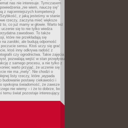
temat nas nie interesuje. Tymczasem
powiedzenia „nie wiem, nauczę się”
dną z najcenniejszych kompetencji
 Szybkość, z jaką jesteśmy w stanie
owe rzeczy, zaczyna mieć większe
ż to, co już mamy w głowie. Warto też
 uczenie się to nie tylko wiedza
 przydatna zawodowo. To także
sji, które nie przekładają się
 na zarobki, ale budują odporność
 poczucie sensu. Ktoś uczy się grać
cie, ktoś inny odkrywa radość z
otografii czy ogrodnictwa. Takie zajęcia
ysł, pozwalają wejść w stan przepływu
fakcję z samego procesu, a nie tylko z
koniec warto przyjąć, że uczenie się
ycie nie ma „mety”. Nie chodzi o
lejnej listy rzeczy, które „wypada
 o budowanie postawy ciekawości i
 To spokojna świadomość, że zawsze
czego nie wiemy – i że to dobrze, bo
ki temu świat pozostaje interesujący.