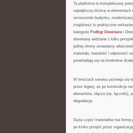
Ta platforma to kompleksowy porta
największą różnicę w elementach 
wznoszenie budynku, modernizacja
znajdziesz tu praktyczne wskazów
kategorie
Podłogi Drewniane
i Drew
drewniany widziane z kilku perspe
jednej strony omawiamy właściwoś
materiału, twardość i odporność na 
przekładają się na konkretne dział
W treściach serwisu przewija się 
przez legary, aż po konstrukcje 
elementów, złącza (np. łączniki), 
degradację.
Duża część materiałów ma formę 
po kroku przejść przez organizację