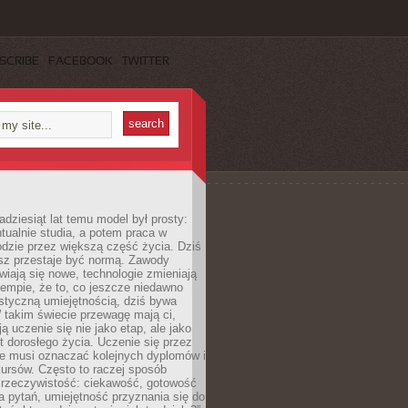
SCRIBE
FACEBOOK
TWITTER
adziesiąt lat temu model był prosty:
tualnie studia, a potem praca w
dzie przez większą część życia. Dziś
usz przestaje być normą. Zawody
awiają się nowe, technologie zmieniają
tempie, że to, co jeszcze niedawno
istyczną umiejętnością, dziś bywa
 takim świecie przewagę mają ci,
ją uczenie się nie jako etap, ale jako
t dorosłego życia. Uczenie się przez
ie musi oznaczać kolejnych dyplomów i
ursów. Często to raczej sposób
a rzeczywistość: ciekawość, gotowość
 pytań, umiejętność przyznania się do