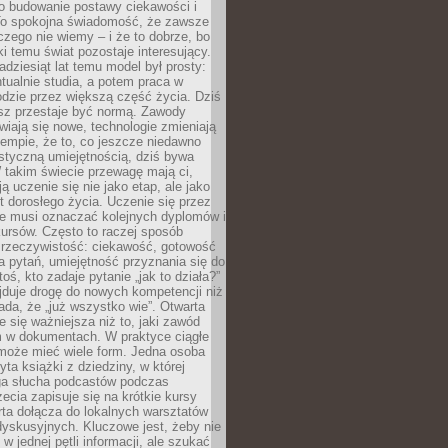
 o budowanie postawy ciekawości i
 To spokojna świadomość, że zawsze
czego nie wiemy – i że to dobrze, bo
ki temu świat pozostaje interesujący.
adziesiąt lat temu model był prosty:
tualnie studia, a potem praca w
dzie przez większą część życia. Dziś
usz przestaje być normą. Zawody
awiają się nowe, technologie zmieniają
tempie, że to, co jeszcze niedawno
istyczną umiejętnością, dziś bywa
 takim świecie przewagę mają ci,
ją uczenie się nie jako etap, ale jako
t dorosłego życia. Uczenie się przez
ie musi oznaczać kolejnych dyplomów i
ursów. Często to raczej sposób
a rzeczywistość: ciekawość, gotowość
 pytań, umiejętność przyznania się do
oś, kto zadaje pytanie „jak to działa?”
jduje drogę do nowych kompetencji niż
łada, że „już wszystko wie”. Otwarta
e się ważniejsza niż to, jaki zawód
 w dokumentach. W praktyce ciągłe
 może mieć wiele form. Jedna osoba
yta książki z dziedziny, w której
uga słucha podcastów podczas
zecia zapisuje się na krótkie kursy
rta dołącza do lokalnych warsztatów
yskusyjnych. Kluczowe jest, żeby nie
w jednej pętli informacji, ale szukać