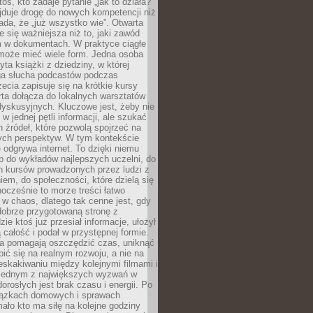
oś, kto zadaje pytanie „jak to działa?”
jduje drogę do nowych kompetencji niż
łada, że „już wszystko wie”. Otwarta
e się ważniejsza niż to, jaki zawód
 w dokumentach. W praktyce ciągłe
 może mieć wiele form. Jedna osoba
yta książki z dziedziny, w której
uga słucha podcastów podczas
zecia zapisuje się na krótkie kursy
rta dołącza do lokalnych warsztatów
yskusyjnych. Kluczowe jest, żeby nie
w jednej pętli informacji, ale szukać
 źródeł, które pozwolą spojrzeć na
nych perspektyw. W tym kontekście
 odgrywa internet. To dzięki niemu
 do wykładów najlepszych uczelni, do
h kursów prowadzonych przez ludzi z
em, do społeczności, które dzielą się
ocześnie to morze treści łatwo
 w chaos, dlatego tak cenne jest, gdy
dobrze przygotowaną stronę z
zie ktoś już przesiał informacje, ułożył
ą całość i podał w przystępnej formie.
ca pomagają oszczędzić czas, uniknąć
pić się na realnym rozwoju, a nie na
eskakiwaniu między kolejnymi filmami i
 Jednym z największych wyzwań w
dorosłych jest brak czasu i energii. Po
iązkach domowych i sprawach
ało kto ma siłę na kolejne godziny