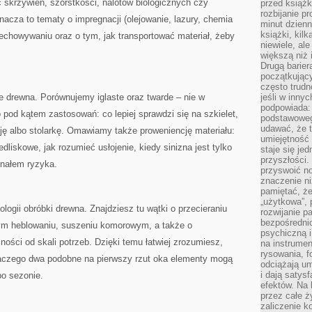
 skrzywień, szorstkości, nalotów biologicznych czy
przed książk
rozbijanie p
acza to tematy o impregnacji (olejowanie, lazury, chemia
minut dzienn
książki, kil
echowywaniu oraz o tym, jak transportować materiał, żeby
niewiele, ale
większą niż 
Drugą barier
początkują
często trudn
e drewna. Porównujemy iglaste oraz twarde – nie w
jeśli w inny
podpowiada:
 pod kątem zastosowań: co lepiej sprawdzi się na szkielet,
podstawoweg
udawać, że 
ję albo stolarkę. Omawiamy także proweniencję materiału:
umiejętność 
liskowe, jak rozumieć usłojenie, kiedy sinizna jest tylko
staje się je
przyszłości.
gnałem ryzyka.
przyswoić n
znaczenie ni
pamiętać, że
„użytkowa”,
logii obróbki drewna. Znajdziesz tu wątki o przecieraniu
rozwijanie pa
bezpośrednio
nnym heblowaniu, suszeniu komorowym, a także o
psychiczną i
ności od skali potrzeb. Dzięki temu łatwiej zrozumiesz,
na instrumen
rysowania, f
dlaczego dwa podobne na pierwszy rzut oka elementy mogą
odciążają um
i dają satys
po sezonie.
efektów. Na 
przez całe ż
zaliczenie ko