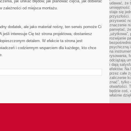
czenia, jak unikać błędów, jak planować cięcia, jak dobierać
udawać, że 
umiejętność 
 w zależności od miejsca montażu.
staje się je
przyszłości.
przyswoić n
znaczenie ni
ładny dodatek, ale jako materiał nośny, ten serwis pomoże Ci
pamiętać, że
jeśli interesuje Cię też strona projektowa, dostaniesz
„użytkowa”,
rozwijanie pa
 dopieszczonym detalem. W efekcie ta strona jest
bezpośrednio
psychiczną i
świadczeń i codziennym wsparciem dla każdego, kto chce
na instrumen
e.
rysowania, f
odciążają um
i dają satys
efektów. Na 
przez całe ż
zaliczenie ko
znać”, tylko
otwartości.
będzie coś, 
właśnie dzię