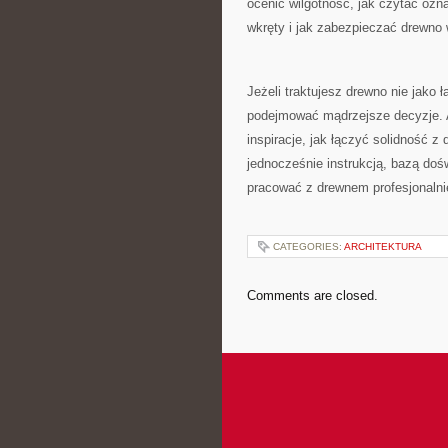
ocenić wilgotność, jak czytać ozna
wkręty i jak zabezpieczać drewno
Jeżeli traktujesz drewno nie jako 
podejmować mądrzejsze decyzje. A 
inspiracje, jak łączyć solidność z
jednocześnie instrukcją, bazą do
pracować z drewnem profesjonalni
CATEGORIES:
ARCHITEKTURA
Comments are closed.