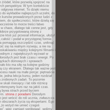
 źródeł, które pozwolą spojrzeć na
nych perspektyw. W tym kontekście
 odgrywa internet. To dzięki niemu
 do wykładów najlepszych uczelni, do
h kursów prowadzonych przez ludzi z
em, do społeczności, które dzielą się
ocześnie to morze treści łatwo
 w chaos, dlatego tak cenne jest, gdy
dobrze przygotowaną stronę z
zie ktoś już przesiał informacje, ułożył
ą całość i podał w przystępnej formie.
ca pomagają oszczędzić czas, uniknąć
pić się na realnym rozwoju, a nie na
eskakiwaniu między kolejnymi filmami i
 Jednym z największych wyzwań w
dorosłych jest brak czasu i energii. Po
iązkach domowych i sprawach
ało kto ma siłę na kolejne godziny
ą czy ekranem. Dlatego tak ważne jest
rocesu nauki na małe porcje: piętnaście
ie, jedna lekcja kursu, jeden rozdział
ka zrobionych zadań. To pozornie
 w skali miesięcy i lat robi różnicę
intensywny kurs raz na jakiś czas.
ą bywa strach przed byciem
cym.
strona z poradami
Dorosłym
o jest wrócić do roli ucznia, zwłaszcza
ch obszarach życia są ekspertami. Ego
 „to wstyd nie umieć czegoś
o”, więc zamiast spróbować, wolimy