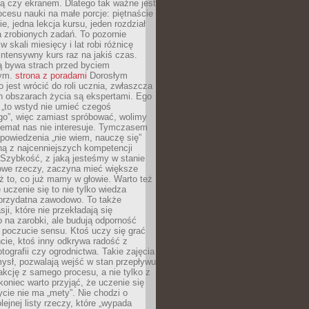
ą czy ekranem. Dlatego tak ważne jest
rocesu nauki na małe porcje: piętnaście
ie, jedna lekcja kursu, jeden rozdział
ka zrobionych zadań. To pozornie
 w skali miesięcy i lat robi różnicę
intensywny kurs raz na jakiś czas.
ą bywa strach przed byciem
cym.
strona z poradami
Dorosłym
o jest wrócić do roli ucznia, zwłaszcza
ch obszarach życia są ekspertami. Ego
 „to wstyd nie umieć czegoś
o”, więc zamiast spróbować, wolimy
temat nas nie interesuje. Tymczasem
powiedzenia „nie wiem, nauczę się”
dną z najcenniejszych kompetencji
 Szybkość, z jaką jesteśmy w stanie
owe rzeczy, zaczyna mieć większe
ż to, co już mamy w głowie. Warto też
 uczenie się to nie tylko wiedza
 przydatna zawodowo. To także
sji, które nie przekładają się
 na zarobki, ale budują odporność
 poczucie sensu. Ktoś uczy się grać
cie, ktoś inny odkrywa radość z
otografii czy ogrodnictwa. Takie zajęcia
ysł, pozwalają wejść w stan przepływu
fakcję z samego procesu, a nie tylko z
koniec warto przyjąć, że uczenie się
ycie nie ma „mety”. Nie chodzi o
lejnej listy rzeczy, które „wypada