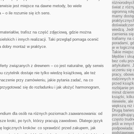
różnorodnych
rwisie jest miejsce na dawne metody, bo wiele
świat z róż
ogromną rolę
– o ile rozumie się ich sens.
mamy dostęp
praktycznyc
doświadczeni
wiedzą. Jedn
 materiałów, trafisz na część zdjęciową, gdzie można
zamienia się
trafiamy na 
elskich i innych realizacji. Taki przegląd pomaga ocenić
poradami, gd
a dobry montaż w praktyce.
je w logiczn
Takie miejs
błędów i sku
bez celu prz
artykułami.
oferty związanych z drewnem – co jest naturalne, gdy serwis
uczeniu się 
mu czytelnik dostaje nie tylko wiedzę książkową, ale też
pracy, obow
rodzinnych m
aczenie przy zamówieniu, jakie pytania zadać, na co
przed książk
 przygotować się do rozładunku i jak ułożyć harmonogram,
rozbijanie p
minut dzienn
książki, kil
niewiele, ale
większą niż 
Drugą barier
endium dla osób na różnych poziomach zaawansowania: od
początkują
często trudn
wsze kroki, po tych, którzy pracują zawodowo. Dlatego język
jeśli w inny
mę logicznych kroków: co sprawdzić przed zakupem, jak
podpowiada:
podstawoweg