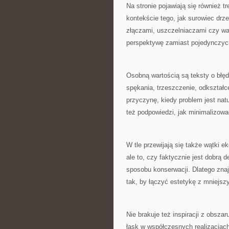
Na stronie pojawiają się również 
kontekście tego, jak surowiec drz
złączami, uszczelniaczami czy wa
perspektywę zamiast pojedynczyc
Osobną wartością są teksty o błę
spękania, trzeszczenie, odkształce
przyczynę, kiedy problem jest nat
też podpowiedzi, jak minimalizować
W tle przewijają się także wątki 
ale to, czy faktycznie jest dobrą
sposobu konserwacji. Dlatego zna
tak, by łączyć estetykę z mniejs
Nie brakuje też inspiracji z obsz
łask w współczesnych realizacjach