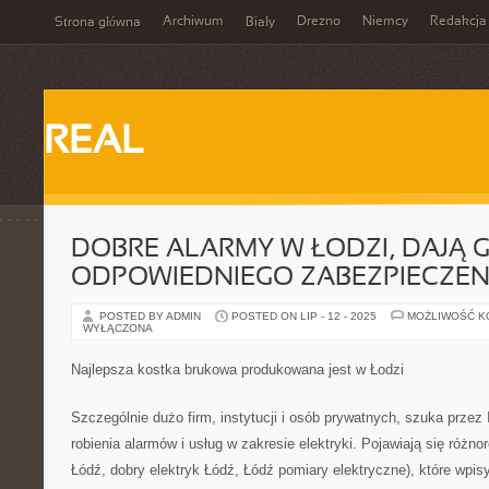
Archiwum
Drezno
Niemcy
Redakcja
Strona główna
Biały
REAL
DOBRE ALARMY W ŁODZI, DAJĄ
ODPOWIEDNIEGO ZABEZPIECZEN
POSTED BY ADMIN
POSTED ON LIP - 12 - 2025
MOŻLIWOŚĆ 
WYŁĄCZONA
Najlepsza kostka brukowa produkowana jest w Łodzi
Szczególnie dużo firm, instytucji i osób prywatnych, szuka przez I
robienia alarmów i usług w zakresie elektryki. Pojawiają się różno
Łódź, dobry elektryk Łódź, Łódź pomiary elektryczne), które wpi