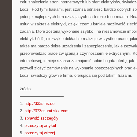
celu znalezienia stron internetowych lub ofert elektryków, świadc
Łodzi. Pod tymi hasłami, jest szansa odnaleźć bardzo dobrych spe
jednej z najlepszych firm działających na terenie tego miasta. Re
usług w zakresie elektryki, dzięki czemu istnieje możliwość zleci
zadania, które zostaną wykonane szybko i na niesamowicie impo
elektryk Łódź, niezwykle dokładnie realizuje wszystkie prace, jak
także ma bardzo dobre urządzenia i zabezpieczenie, jakie zezwa
przeprowadzać prace związaną z czynnościami elektrycznymi. Kor
internetowej, istnieje szansa zaznajomić sobie bogatą ofertę, jak 
pozwoli złożyć zamówienie na wykonanie poszczególnych prac el
Łódź, świadczy głównie firma, oferująca się pod takimi frazami.
źródło:
———————————
1.
http://333sms.de
2.
http://373osumi-skk.com
3.
sprawdź szczegóły
4.
przeczytaj artykuł
5.
przeczytaj więcej