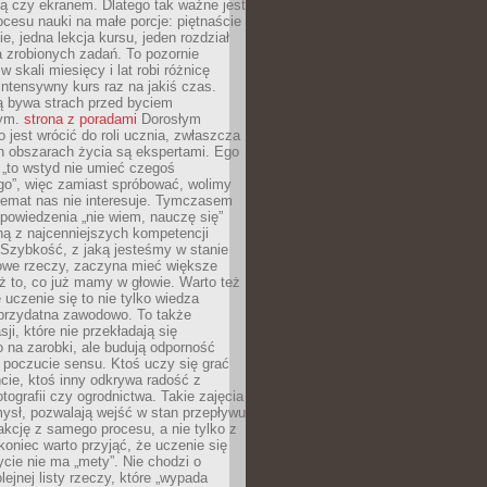
ą czy ekranem. Dlatego tak ważne jest
rocesu nauki na małe porcje: piętnaście
ie, jedna lekcja kursu, jeden rozdział
ka zrobionych zadań. To pozornie
 w skali miesięcy i lat robi różnicę
intensywny kurs raz na jakiś czas.
ą bywa strach przed byciem
cym.
strona z poradami
Dorosłym
o jest wrócić do roli ucznia, zwłaszcza
ch obszarach życia są ekspertami. Ego
 „to wstyd nie umieć czegoś
o”, więc zamiast spróbować, wolimy
temat nas nie interesuje. Tymczasem
powiedzenia „nie wiem, nauczę się”
dną z najcenniejszych kompetencji
 Szybkość, z jaką jesteśmy w stanie
owe rzeczy, zaczyna mieć większe
ż to, co już mamy w głowie. Warto też
 uczenie się to nie tylko wiedza
 przydatna zawodowo. To także
sji, które nie przekładają się
 na zarobki, ale budują odporność
 poczucie sensu. Ktoś uczy się grać
cie, ktoś inny odkrywa radość z
otografii czy ogrodnictwa. Takie zajęcia
ysł, pozwalają wejść w stan przepływu
fakcję z samego procesu, a nie tylko z
koniec warto przyjąć, że uczenie się
ycie nie ma „mety”. Nie chodzi o
lejnej listy rzeczy, które „wypada