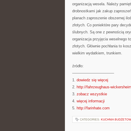
organizacją wesela. Należy pamię
drobnostkami jak zakup zaproszeń
planach zaproszenie obszernej ilo
złotych. Co poniektóre pary decy
ślubnych. Są one z pewnością ory
organizacja przyjęcia weselnego t
złotych. Głównie pochłania to kosz
wielkim wydatkiem, trunkiem.
źródło:
———————————
1.
dowiedz się więcej
2.
http://fahrzeughaus-wickershei
3.
zobacz wszystkie
4.
więcej informacji
5.
http://farinhate.com
CATEGORIES:
KUCHNIA BUDŻETO