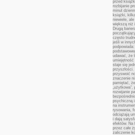
przed książk
rozbijanie p
minut dzienn
książki, kil
niewiele, ale
większą niż 
Drugą barier
początkują
często trudn
jeśli w inny
podpowiada:
podstawoweg
udawać, że 
umiejętność 
staje się je
przyszłości.
przyswoić n
znaczenie ni
pamiętać, że
„użytkowa”,
rozwijanie pa
bezpośrednio
psychiczną i
na instrumen
rysowania, f
odciążają um
i dają satys
efektów. Na 
przez całe ż
zaliczenie ko