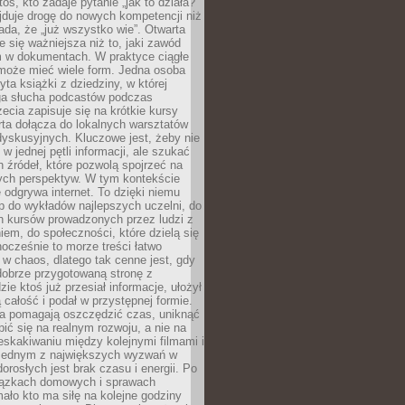
oś, kto zadaje pytanie „jak to działa?”
jduje drogę do nowych kompetencji niż
łada, że „już wszystko wie”. Otwarta
e się ważniejsza niż to, jaki zawód
 w dokumentach. W praktyce ciągłe
 może mieć wiele form. Jedna osoba
yta książki z dziedziny, w której
uga słucha podcastów podczas
zecia zapisuje się na krótkie kursy
rta dołącza do lokalnych warsztatów
yskusyjnych. Kluczowe jest, żeby nie
w jednej pętli informacji, ale szukać
 źródeł, które pozwolą spojrzeć na
nych perspektyw. W tym kontekście
 odgrywa internet. To dzięki niemu
 do wykładów najlepszych uczelni, do
h kursów prowadzonych przez ludzi z
em, do społeczności, które dzielą się
ocześnie to morze treści łatwo
 w chaos, dlatego tak cenne jest, gdy
dobrze przygotowaną stronę z
zie ktoś już przesiał informacje, ułożył
ą całość i podał w przystępnej formie.
ca pomagają oszczędzić czas, uniknąć
pić się na realnym rozwoju, a nie na
eskakiwaniu między kolejnymi filmami i
 Jednym z największych wyzwań w
dorosłych jest brak czasu i energii. Po
iązkach domowych i sprawach
ało kto ma siłę na kolejne godziny