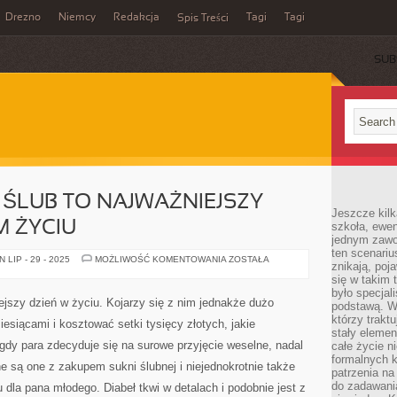
Drezno
Niemcy
Redakcja
Tagi
Tagi
Spis Treści
SUB
ŚLUB TO NAJWAŻNIEJSZY
Jeszcze kilk
M ŻYCIU
szkoła, ewen
jednym zawo
ten scenari
DLA
LIP - 29 - 2025
MOŻLIWOŚĆ KOMENTOWANIA
ZOSTAŁA
znikają, poj
DUŻO
OSÓB
się w takim 
ŚLUB
było specjal
TO
iejszy dzień w życiu. Kojarzy się z nim jednakże dużo
podstawą. W
NAJWAŻNIEJSZY
DZIEŃ
którzy traktu
esiącami i kosztować setki tysięcy złotych, jakie
W
stały elemen
LUDZKIM
gdy para zdecyduje się na surowe przyjęcie weselne, nadal
całe życie n
ŻYCIU
formalnych k
e są one z zakupem sukni ślubnej i niejednokrotnie także
patrzenia n
do zadawania
 dla pana młodego. Diabeł tkwi w detalach i podobnie jest z