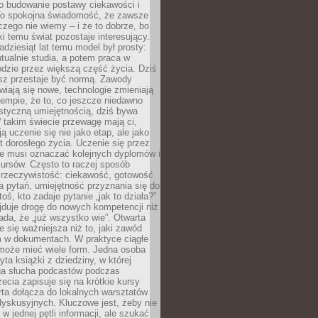
 o budowanie postawy ciekawości i
 To spokojna świadomość, że zawsze
czego nie wiemy – i że to dobrze, bo
ki temu świat pozostaje interesujący.
adziesiąt lat temu model był prosty:
tualnie studia, a potem praca w
dzie przez większą część życia. Dziś
usz przestaje być normą. Zawody
awiają się nowe, technologie zmieniają
tempie, że to, co jeszcze niedawno
istyczną umiejętnością, dziś bywa
 takim świecie przewagę mają ci,
ją uczenie się nie jako etap, ale jako
t dorosłego życia. Uczenie się przez
ie musi oznaczać kolejnych dyplomów i
ursów. Często to raczej sposób
a rzeczywistość: ciekawość, gotowość
 pytań, umiejętność przyznania się do
oś, kto zadaje pytanie „jak to działa?”
jduje drogę do nowych kompetencji niż
łada, że „już wszystko wie”. Otwarta
e się ważniejsza niż to, jaki zawód
 w dokumentach. W praktyce ciągłe
 może mieć wiele form. Jedna osoba
yta książki z dziedziny, w której
uga słucha podcastów podczas
zecia zapisuje się na krótkie kursy
rta dołącza do lokalnych warsztatów
yskusyjnych. Kluczowe jest, żeby nie
w jednej pętli informacji, ale szukać