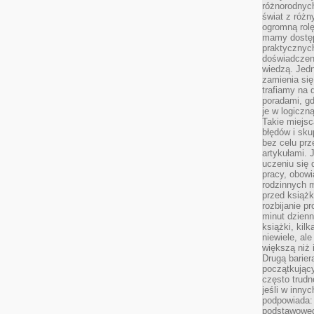
różnorodnych
świat z róż
ogromną rolę
mamy dostęp
praktycznyc
doświadczeni
wiedzą. Jedn
zamienia się
trafiamy na 
poradami, gd
je w logiczn
Takie miejs
błędów i sku
bez celu prz
artykułami.
uczeniu się 
pracy, obow
rodzinnych m
przed książk
rozbijanie p
minut dzienn
książki, kil
niewiele, ale
większą niż 
Drugą barier
początkują
często trudn
jeśli w inny
podpowiada:
podstawoweg