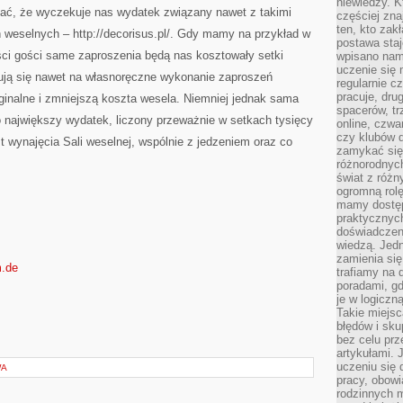
niewiedzy. Kt
tać, że wyczekuje nas wydatek związany nawet z takimi
częściej zna
ten, kto zak
 weselnych – http://decorisus.pl/. Gdy mamy na przykład w
postawa staj
ści gości same zaproszenia będą nas kosztowały setki
wpisano nam
uczenie się
dują się nawet na własnoręczne wykonanie zaproszeń
regularnie cz
pracuje, dr
ginalne i zmniejszą koszta wesela. Niemniej jednak sama
spacerów, tr
o największy wydatek, liczony przeważnie w setkach tysięcy
online, czwa
czy klubów d
t wynajęcia Sali weselnej, wspólnie z jedzeniem oraz co
zamykać się 
różnorodnych
świat z róż
ogromną rolę
mamy dostęp
praktycznyc
doświadczeni
wiedzą. Jedn
zamienia się
m.de
trafiamy na 
poradami, gd
je w logiczn
Takie miejs
błędów i sku
bez celu prz
artykułami.
uczeniu się 
WA
pracy, obow
rodzinnych m