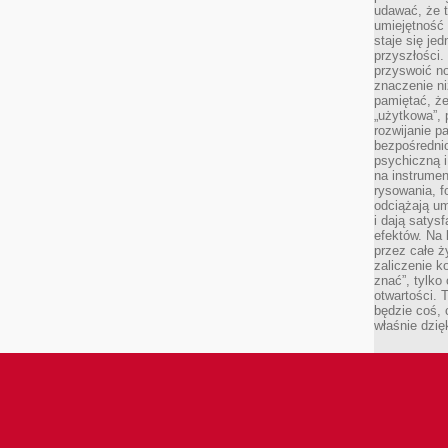
udawać, że 
umiejętność 
staje się je
przyszłości.
przyswoić n
znaczenie ni
pamiętać, że
„użytkowa”,
rozwijanie pa
bezpośrednio
psychiczną i
na instrumen
rysowania, f
odciążają um
i dają satys
efektów. Na 
przez całe ż
zaliczenie ko
znać”, tylko
otwartości.
będzie coś, 
właśnie dzię