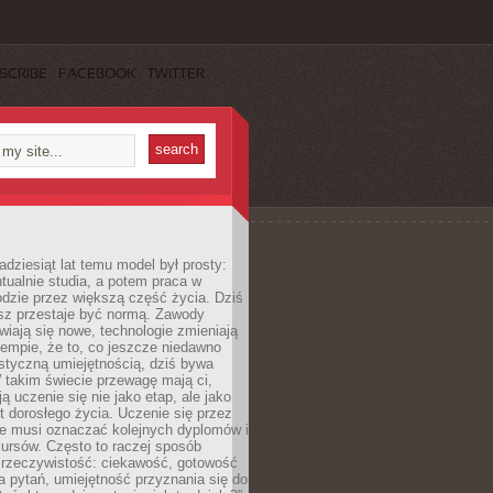
SCRIBE
FACEBOOK
TWITTER
adziesiąt lat temu model był prosty:
tualnie studia, a potem praca w
dzie przez większą część życia. Dziś
usz przestaje być normą. Zawody
awiają się nowe, technologie zmieniają
tempie, że to, co jeszcze niedawno
istyczną umiejętnością, dziś bywa
 takim świecie przewagę mają ci,
ją uczenie się nie jako etap, ale jako
t dorosłego życia. Uczenie się przez
ie musi oznaczać kolejnych dyplomów i
ursów. Często to raczej sposób
a rzeczywistość: ciekawość, gotowość
 pytań, umiejętność przyznania się do