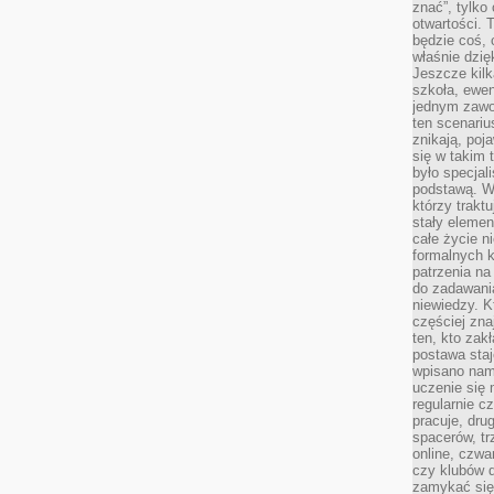
znać”, tylko
otwartości.
będzie coś, 
właśnie dzię
Jeszcze kilk
szkoła, ewen
jednym zawo
ten scenari
znikają, poj
się w takim 
było specjal
podstawą. W
którzy traktu
stały elemen
całe życie n
formalnych k
patrzenia n
do zadawania
niewiedzy. Kt
częściej zna
ten, kto zak
postawa staj
wpisano nam
uczenie się
regularnie cz
pracuje, dr
spacerów, tr
online, czwa
czy klubów d
zamykać się 