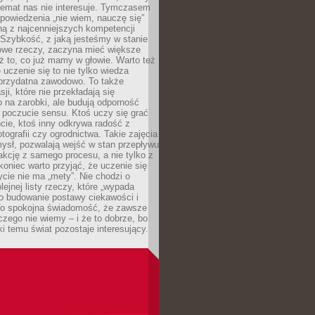
temat nas nie interesuje. Tymczasem
powiedzenia „nie wiem, nauczę się”
dną z najcenniejszych kompetencji
 Szybkość, z jaką jesteśmy w stanie
owe rzeczy, zaczyna mieć większe
ż to, co już mamy w głowie. Warto też
 uczenie się to nie tylko wiedza
 przydatna zawodowo. To także
sji, które nie przekładają się
 na zarobki, ale budują odporność
 poczucie sensu. Ktoś uczy się grać
cie, ktoś inny odkrywa radość z
otografii czy ogrodnictwa. Takie zajęcia
ysł, pozwalają wejść w stan przepływu
fakcję z samego procesu, a nie tylko z
koniec warto przyjąć, że uczenie się
ycie nie ma „mety”. Nie chodzi o
lejnej listy rzeczy, które „wypada
 o budowanie postawy ciekawości i
 To spokojna świadomość, że zawsze
czego nie wiemy – i że to dobrze, bo
ki temu świat pozostaje interesujący.