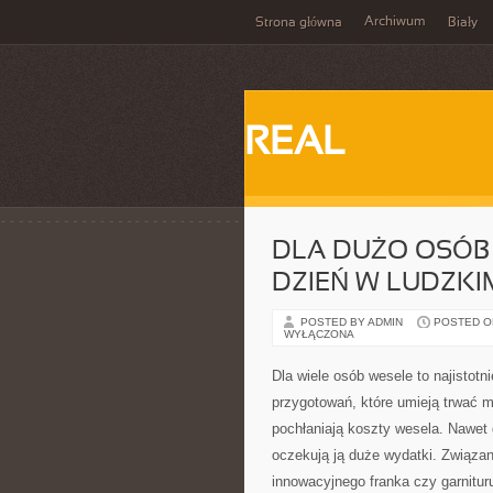
Archiwum
Strona główna
Biały
REAL
DLA DUŻO OSÓB 
DZIEŃ W LUDZKI
POSTED BY ADMIN
POSTED ON 
WYŁĄCZONA
Dla wiele osób wesele to najistotn
przygotowań, które umieją trwać mi
pochłaniają koszty wesela. Nawet 
oczekują ją duże wydatki. Związan
innowacyjnego franka czy garnituru