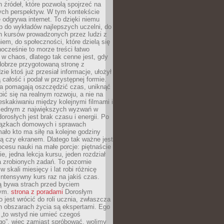
 źródeł, które pozwolą spojrzeć na
nych perspektyw. W tym kontekście
 odgrywa internet. To dzięki niemu
 do wykładów najlepszych uczelni, do
h kursów prowadzonych przez ludzi z
em, do społeczności, które dzielą się
ocześnie to morze treści łatwo
 w chaos, dlatego tak cenne jest, gdy
dobrze przygotowaną stronę z
zie ktoś już przesiał informacje, ułożył
ą całość i podał w przystępnej formie.
ca pomagają oszczędzić czas, uniknąć
pić się na realnym rozwoju, a nie na
eskakiwaniu między kolejnymi filmami i
 Jednym z największych wyzwań w
dorosłych jest brak czasu i energii. Po
iązkach domowych i sprawach
ało kto ma siłę na kolejne godziny
ą czy ekranem. Dlatego tak ważne jest
rocesu nauki na małe porcje: piętnaście
ie, jedna lekcja kursu, jeden rozdział
ka zrobionych zadań. To pozornie
 w skali miesięcy i lat robi różnicę
intensywny kurs raz na jakiś czas.
ą bywa strach przed byciem
cym.
strona z poradami
Dorosłym
o jest wrócić do roli ucznia, zwłaszcza
ch obszarach życia są ekspertami. Ego
 „to wstyd nie umieć czegoś
o”, więc zamiast spróbować, wolimy