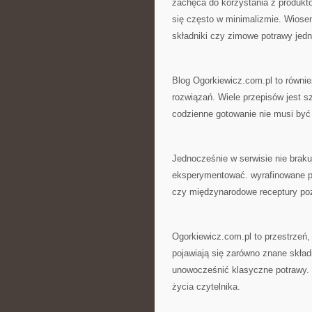
zachęca do korzystania z produkt
się często w minimalizmie. Wiosen
składniki czy zimowe potrawy jed
Blog Ogorkiewicz.com.pl to równie
rozwiązań. Wiele przepisów jest s
codzienne gotowanie nie musi być
Jednocześnie w serwisie nie braku
eksperymentować. wyrafinowane p
czy międzynarodowe receptury poz
Ogorkiewicz.com.pl to przestrzeń,
pojawiają się zarówno znane składn
unowocześnić klasyczne potrawy.
życia czytelnika.