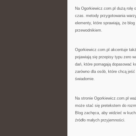
Na Ogorkiewicz.com.pl dużą rolę 
czas. metody przygotowania warz
elementy, które sprawiają, że blog
przewodnikiem.
Ogorkiewicz.com.pl akcentuje takż
pojawiają się przepisy typu zero
dań, które pomagają dopasować kuc
zarówno dla osób, które chcą jeść 
świadomie.
Na stronie Ogorkiewicz.com.pl wa
może stać się pretekstem do rozmo
Blog zachęca, aby widzieć w kuchn
źródło małych przyjemności.