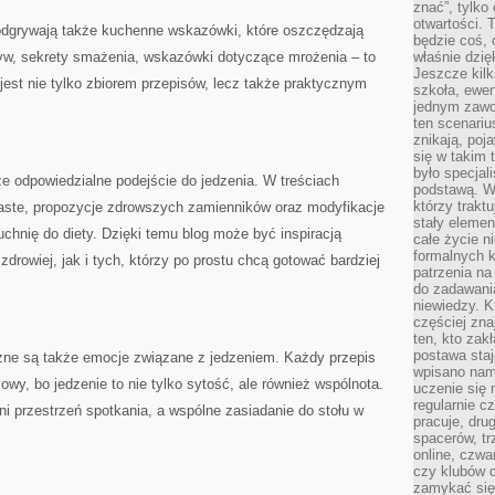
znać”, tylko
otwartości.
odgrywają także kuchenne wskazówki, które oszczędzają
będzie coś, 
yw, sekrety smażenia, wskazówki dotyczące mrożenia – to
właśnie dzię
Jeszcze kilk
 jest nie tylko zbiorem przepisów, lecz także praktycznym
szkoła, ewen
jednym zawo
ten scenari
znikają, poj
się w takim 
było specjal
e odpowiedzialne podejście do jedzenia. W treściach
podstawą. W
którzy traktu
 waste, propozycje zdrowszych zamienników oraz modyfikacje
stały elemen
hnię do diety. Dzięki temu blog może być inspiracją
całe życie n
formalnych k
zdrowiej, jak i tych, którzy po prostu chcą gotować bardziej
patrzenia n
do zadawania
niewiedzy. Kt
częściej zna
ten, kto zak
postawa staj
żne są także emocje związane z jedzeniem. Każdy przepis
wpisano nam
wy, bo jedzenie to nie tylko sytość, ale również wspólnota.
uczenie się
regularnie cz
i przestrzeń spotkania, a wspólne zasiadanie do stołu w
pracuje, dr
spacerów, tr
online, czwa
czy klubów d
zamykać się 