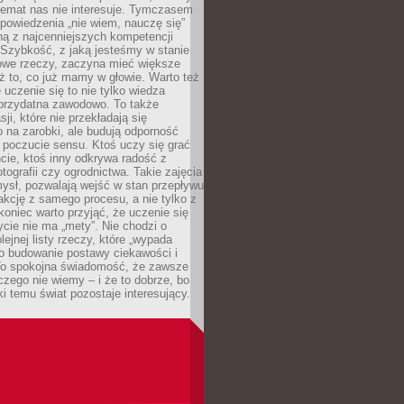
temat nas nie interesuje. Tymczasem
powiedzenia „nie wiem, nauczę się”
dną z najcenniejszych kompetencji
 Szybkość, z jaką jesteśmy w stanie
owe rzeczy, zaczyna mieć większe
ż to, co już mamy w głowie. Warto też
 uczenie się to nie tylko wiedza
 przydatna zawodowo. To także
sji, które nie przekładają się
 na zarobki, ale budują odporność
 poczucie sensu. Ktoś uczy się grać
cie, ktoś inny odkrywa radość z
otografii czy ogrodnictwa. Takie zajęcia
ysł, pozwalają wejść w stan przepływu
fakcję z samego procesu, a nie tylko z
koniec warto przyjąć, że uczenie się
ycie nie ma „mety”. Nie chodzi o
lejnej listy rzeczy, które „wypada
 o budowanie postawy ciekawości i
 To spokojna świadomość, że zawsze
czego nie wiemy – i że to dobrze, bo
ki temu świat pozostaje interesujący.