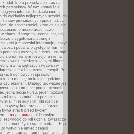
 źródeł, które pozwolą spojrzeć na
nych perspektyw. W tym kontekście
 odgrywa internet. To dzięki niemu
 do wykładów najlepszych uczelni, do
h kursów prowadzonych przez ludzi z
em, do społeczności, które dzielą się
ocześnie to morze treści łatwo
 w chaos, dlatego tak cenne jest, gdy
dobrze przygotowaną stronę z
zie ktoś już przesiał informacje, ułożył
ą całość i podał w przystępnej formie.
ca pomagają oszczędzić czas, uniknąć
pić się na realnym rozwoju, a nie na
eskakiwaniu między kolejnymi filmami i
 Jednym z największych wyzwań w
dorosłych jest brak czasu i energii. Po
iązkach domowych i sprawach
ało kto ma siłę na kolejne godziny
ą czy ekranem. Dlatego tak ważne jest
rocesu nauki na małe porcje: piętnaście
ie, jedna lekcja kursu, jeden rozdział
ka zrobionych zadań. To pozornie
 w skali miesięcy i lat robi różnicę
intensywny kurs raz na jakiś czas.
ą bywa strach przed byciem
cym.
strona z poradami
Dorosłym
o jest wrócić do roli ucznia, zwłaszcza
ch obszarach życia są ekspertami. Ego
 „to wstyd nie umieć czegoś
o”, więc zamiast spróbować, wolimy