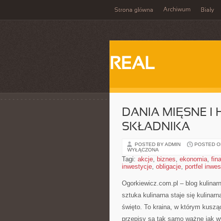
Archiwum
Strona główna
Biały
REAL
DANIA MIĘSNE I 
SKŁADNIKA
POSTED BY ADMIN
POSTED ON 
WYŁĄCZONA
Tagi:
akcje
,
biznes
,
ekonomia
,
fin
inwestycje
,
obligacje
,
portfel inwe
Ogorkiewicz.com.pl – blog kulinar
sztuka kulinarna staje się kulinar
święto. To kraina, w którym kuszą
przepisy są tak samo ważne jak 