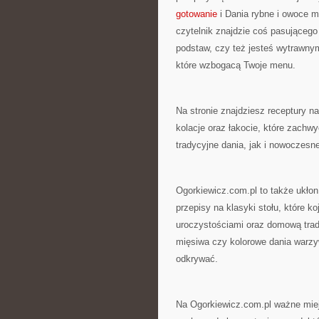
gotowanie
i Dania rybne i owoce mo
czytelnik znajdzie coś pasującego
podstaw, czy też jesteś wytrawn
które wzbogacą Twoje menu.
Na stronie znajdziesz receptury n
kolacje oraz łakocie, które zachw
tradycyjne dania, jak i nowoczesne
Ogorkiewicz.com.pl to także ukłon 
przepisy na klasyki stołu, które 
uroczystościami oraz domową trad
mięsiwa czy kolorowe dania warzy
odkrywać.
Na Ogorkiewicz.com.pl ważne miej