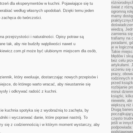
różnorodnych
trzeń dla eksperymentów w kuchni. Pojawiające się tu
świat z róż
erabiać według własnych upodobań. Dzięki temu jeden
ogromną rolę
mamy dostęp
o zachęca do twórczości.
praktycznyc
doświadczeni
wiedzą. Jedn
zamienia się
a przejrzystości i naturalności. Opisy potraw są
trafiamy na 
poradami, gd
ane tak, aby nie budziły wątpliwości nawet u
je w logiczn
kiewicz.com.pl może być ulubionym miejscem dla osób,
Takie miejs
błędów i sku
bez celu prz
artykułami.
uczeniu się 
pracy, obow
iennik, który ewoluuje, dostarczając nowych przepisów i
rodzinnych m
przed książk
miejsce, do którego warto wracać, aby nieustannie się
rozbijanie p
ysły i odkrywać radość z kuchni.
minut dzienn
książki, kil
niewiele, ale
większą niż 
Drugą barier
ie kuchnia spotyka się z wyobraźnią to zachęta, by
początkują
dniki i wyczarować danie, które poprawi nastrój. To
często trudn
jeśli w inny
czy się z codziennością i w którym moment wystarczy, aby
podpowiada:
.
podstawoweg