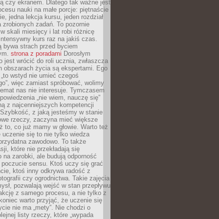
ą czy ekranem. Dlatego tak ważne jest
rocesu nauki na małe porcje: piętnaście
ie, jedna lekcja kursu, jeden rozdział
ka zrobionych zadań. To pozornie
 w skali miesięcy i lat robi różnicę
intensywny kurs raz na jakiś czas.
ą bywa strach przed byciem
cym.
strona z poradami
Dorosłym
o jest wrócić do roli ucznia, zwłaszcza
ch obszarach życia są ekspertami. Ego
 „to wstyd nie umieć czegoś
o”, więc zamiast spróbować, wolimy
temat nas nie interesuje. Tymczasem
powiedzenia „nie wiem, nauczę się”
dną z najcenniejszych kompetencji
 Szybkość, z jaką jesteśmy w stanie
owe rzeczy, zaczyna mieć większe
ż to, co już mamy w głowie. Warto też
 uczenie się to nie tylko wiedza
 przydatna zawodowo. To także
sji, które nie przekładają się
 na zarobki, ale budują odporność
 poczucie sensu. Ktoś uczy się grać
cie, ktoś inny odkrywa radość z
otografii czy ogrodnictwa. Takie zajęcia
ysł, pozwalają wejść w stan przepływu
fakcję z samego procesu, a nie tylko z
koniec warto przyjąć, że uczenie się
ycie nie ma „mety”. Nie chodzi o
lejnej listy rzeczy, które „wypada