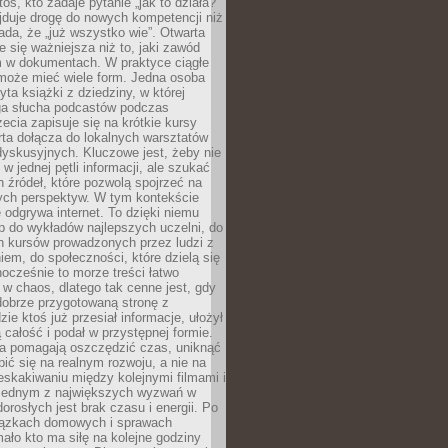
oś, kto zadaje pytanie „jak to działa?”
jduje drogę do nowych kompetencji niż
łada, że „już wszystko wie”. Otwarta
e się ważniejsza niż to, jaki zawód
 w dokumentach. W praktyce ciągłe
 może mieć wiele form. Jedna osoba
yta książki z dziedziny, w której
uga słucha podcastów podczas
zecia zapisuje się na krótkie kursy
rta dołącza do lokalnych warsztatów
yskusyjnych. Kluczowe jest, żeby nie
w jednej pętli informacji, ale szukać
 źródeł, które pozwolą spojrzeć na
nych perspektyw. W tym kontekście
 odgrywa internet. To dzięki niemu
 do wykładów najlepszych uczelni, do
h kursów prowadzonych przez ludzi z
em, do społeczności, które dzielą się
ocześnie to morze treści łatwo
 w chaos, dlatego tak cenne jest, gdy
dobrze przygotowaną stronę z
zie ktoś już przesiał informacje, ułożył
ą całość i podał w przystępnej formie.
ca pomagają oszczędzić czas, uniknąć
pić się na realnym rozwoju, a nie na
eskakiwaniu między kolejnymi filmami i
 Jednym z największych wyzwań w
dorosłych jest brak czasu i energii. Po
iązkach domowych i sprawach
ało kto ma siłę na kolejne godziny