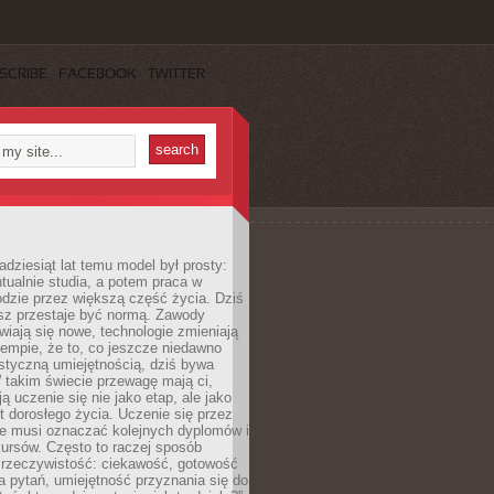
SCRIBE
FACEBOOK
TWITTER
adziesiąt lat temu model był prosty:
tualnie studia, a potem praca w
dzie przez większą część życia. Dziś
usz przestaje być normą. Zawody
awiają się nowe, technologie zmieniają
tempie, że to, co jeszcze niedawno
istyczną umiejętnością, dziś bywa
 takim świecie przewagę mają ci,
ją uczenie się nie jako etap, ale jako
t dorosłego życia. Uczenie się przez
ie musi oznaczać kolejnych dyplomów i
ursów. Często to raczej sposób
a rzeczywistość: ciekawość, gotowość
 pytań, umiejętność przyznania się do