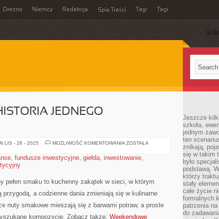
Drezno
Niemcy
Redakcja
Tagi
Tagi
Spis Treści
SUB
HISTORIA JEDNEGO
Jeszcze kilk
szkoła, ewen
jednym zawo
ten scenari
DANIA
LIS - 26 - 2025
MOŻLIWOŚĆ KOMENTOWANIA
ZOSTAŁA
znikają, poj
MIĘSNE
I
się w takim 
anse
,
fundusze inwestycyjne
,
giełda
,
inwestowanie
,
HISTORIA
było specjal
stycyjny
JEDNEGO
podstawą. W
SKŁADNIKA
którzy traktu
ny pełen smaku to kuchenny zakątek w sieci, w którym
stały elemen
całe życie n
ną przygodą, a codzienne dania zmieniają się w kulinarne
formalnych k
ce nuty smakowe mieszają się z barwami potraw, a proste
patrzenia n
do zadawania
wyszukane kompozycje. Zobacz także:
Weekendowe