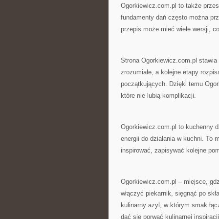
Ogorkiewicz.com.pl to także przes
fundamenty dań często można prz
przepis może mieć wiele wersji, c
Strona Ogorkiewicz.com.pl stawia n
zrozumiałe, a kolejne etapy rozpis
początkujących. Dzięki temu Ogor
które nie lubią komplikacji.
Ogorkiewicz.com.pl to kuchenny dz
energii do działania w kuchni. To 
inspirować, zapisywać kolejne pom
Ogorkiewicz.com.pl – miejsce, gdz
włączyć piekarnik, sięgnąć po skła
kulinarny azyl, w którym smak łą
dać się porwać kulinarnej inspiracji