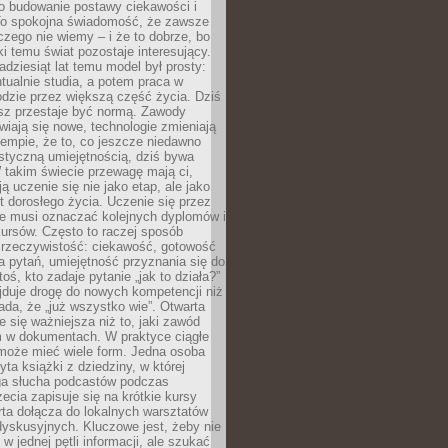
 o budowanie postawy ciekawości i
 To spokojna świadomość, że zawsze
czego nie wiemy – i że to dobrze, bo
ki temu świat pozostaje interesujący.
adziesiąt lat temu model był prosty:
tualnie studia, a potem praca w
dzie przez większą część życia. Dziś
usz przestaje być normą. Zawody
awiają się nowe, technologie zmieniają
tempie, że to, co jeszcze niedawno
istyczną umiejętnością, dziś bywa
 takim świecie przewagę mają ci,
ją uczenie się nie jako etap, ale jako
t dorosłego życia. Uczenie się przez
ie musi oznaczać kolejnych dyplomów i
ursów. Często to raczej sposób
a rzeczywistość: ciekawość, gotowość
 pytań, umiejętność przyznania się do
oś, kto zadaje pytanie „jak to działa?”
jduje drogę do nowych kompetencji niż
łada, że „już wszystko wie”. Otwarta
e się ważniejsza niż to, jaki zawód
 w dokumentach. W praktyce ciągłe
 może mieć wiele form. Jedna osoba
yta książki z dziedziny, w której
uga słucha podcastów podczas
zecia zapisuje się na krótkie kursy
rta dołącza do lokalnych warsztatów
yskusyjnych. Kluczowe jest, żeby nie
w jednej pętli informacji, ale szukać