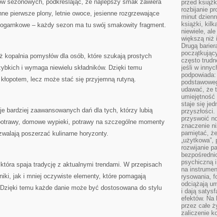
ów sezonowych, podkreślając, że najlepszy smak zawiera
przed książk
rozbijanie p
ne pierwsze plony, letnie owoce, jesienne rozgrzewające
minut dzienn
książki, kil
nogarnkowe – każdy sezon ma tu swój smakowity fragment.
niewiele, ale
większą niż 
Drugą barier
początkują
ż kopalnia pomysłów dla osób, które szukają prostych
często trudn
zybkich i wymaga niewielu składników. Dzięki temu
jeśli w inny
podpowiada:
 kłopotem, lecz może stać się przyjemną rutyną.
podstawoweg
udawać, że 
umiejętność 
staje się je
je bardziej zaawansowanych dań dla tych, którzy lubią
przyszłości.
przyswoić n
otrawy, domowe wypieki, potrawy na szczególne momenty
znaczenie ni
pamiętać, że
walają poszerzać kulinarne horyzonty.
„użytkowa”,
rozwijanie pa
bezpośrednio
psychiczną i
 która spaja tradycję z aktualnymi trendami. W przepisach
na instrumen
iki, jak i mniej oczywiste elementy, które pomagają
rysowania, f
odciążają um
 Dzięki temu każde danie może być dostosowana do stylu
i dają satys
efektów. Na 
przez całe ż
zaliczenie ko