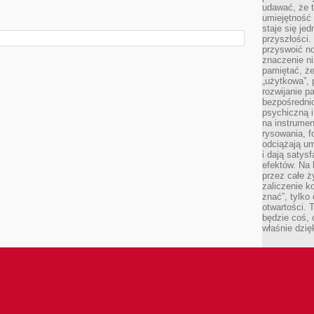
udawać, że 
umiejętność 
staje się je
przyszłości.
przyswoić n
znaczenie ni
pamiętać, że
„użytkowa”,
rozwijanie pa
bezpośrednio
psychiczną i
na instrumen
rysowania, f
odciążają um
i dają satys
efektów. Na 
przez całe ż
zaliczenie ko
znać”, tylko
otwartości.
będzie coś, 
właśnie dzię