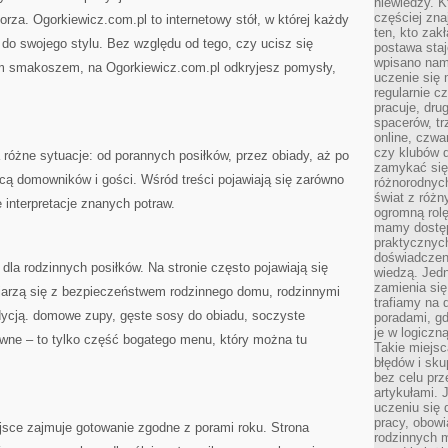
niewiedzy. Kt
częściej zna
rza. Ogorkiewicz.com.pl to internetowy stół, w której każdy
ten, kto zak
 do swojego stylu. Bez względu od tego, czy ucisz się
postawa staj
wpisano nam
ym smakoszem, na Ogorkiewicz.com.pl odkryjesz pomysły,
uczenie się
regularnie cz
pracuje, dr
spacerów, tr
online, czwa
czy klubów d
a różne sytuacje: od porannych posiłków, przez obiady, aż po
zamykać się 
ycą domowników i gości. Wśród treści pojawiają się zarówno
różnorodnych
świat z róż
 interpretacje znanych potraw.
ogromną rolę
mamy dostęp
praktycznyc
doświadczeni
dla rodzinnych posiłków. Na stronie często pojawiają się
wiedzą. Jedn
zamienia się
kojarzą się z bezpieczeństwem rodzinnego domu, rodzinnymi
trafiamy na 
ycją. domowe zupy, gęste sosy do obiadu, soczyste
poradami, gd
je w logiczn
wne – to tylko część bogatego menu, który można tu
Takie miejs
błędów i sku
bez celu prz
artykułami.
uczeniu się 
pracy, obow
sce zajmuje gotowanie zgodne z porami roku. Strona
rodzinnych m