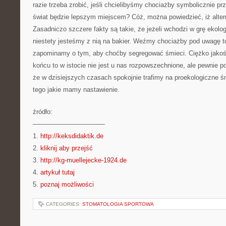
razie trzeba zrobić, jeśli chcielibyśmy chociażby symbolicznie pr
świat będzie lepszym miejscem? Cóż, można powiedzieć, iż alter
Zasadniczo szczere fakty są takie, że jeżeli wchodzi w grę ekolo
niestety jesteśmy z nią na bakier. Weźmy chociażby pod uwagę t
zapominamy o tym, aby choćby segregować śmieci. Ciężko jakoś 
końcu to w istocie nie jest u nas rozpowszechnione, ale pewnie p
że w dzisiejszych czasach spokojnie trafimy na proekologiczne śm
tego jakie mamy nastawienie.
źródło:
———————————
1.
http://keksdidaktik.de
2.
kliknij aby przejść
3.
http://kg-muellejecke-1924.de
4.
artykuł tutaj
5.
poznaj możliwości
CATEGORIES:
STOMATOLOGIA SPORTOWA