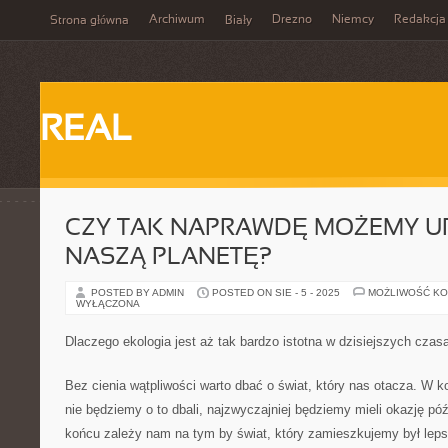
Archiwum
Drezno
Niemcy
Redakcja
Strona główna
Biały
REAL
CZY TAK NAPRAWDĘ MOŻEMY 
NASZĄ PLANETĘ?
POSTED BY ADMIN
POSTED ON SIE - 5 - 2025
MOŻLIWOŚĆ K
WYŁĄCZONA
Dlaczego ekologia jest aż tak bardzo istotna w dzisiejszych czas
Bez cienia wątpliwości warto dbać o świat, który nas otacza. W ko
nie będziemy o to dbali, najzwyczajniej będziemy mieli okazję póź
końcu zależy nam na tym by świat, który zamieszkujemy był leps