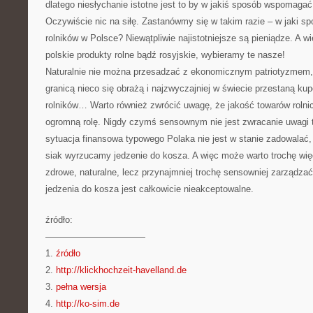
dlatego niesłychanie istotne jest to by w jakiś sposób wspomagać 
Oczywiście nic na siłę. Zastanówmy się w takim razie – w jaki sp
rolników w Polsce? Niewątpliwie najistotniejsze są pieniądze. A 
polskie produkty rolne bądź rosyjskie, wybieramy te nasze!
Naturalnie nie można przesadzać z ekonomicznym patriotyzmem
granicą nieco się obrażą i najzwyczajniej w świecie przestaną ku
rolników… Warto również zwrócić uwagę, że jakość towarów roln
ogromną rolę. Nigdy czymś sensownym nie jest zwracanie uwagi 
sytuacja finansowa typowego Polaka nie jest w stanie zadowalać,
siak wyrzucamy jedzenie do kosza. A więc może warto trochę wię
zdrowe, naturalne, lecz przynajmniej trochę sensowniej zarządz
jedzenia do kosza jest całkowicie nieakceptowalne.
źródło:
———————————
1.
źródło
2.
http://klickhochzeit-havelland.de
3.
pełna wersja
4.
http://ko-sim.de