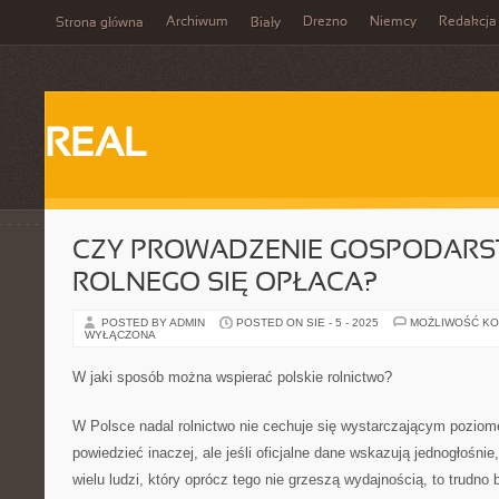
Archiwum
Drezno
Niemcy
Redakcja
Strona główna
Biały
REAL
CZY PROWADZENIE GOSPODAR
ROLNEGO SIĘ OPŁACA?
POSTED BY ADMIN
POSTED ON SIE - 5 - 2025
MOŻLIWOŚĆ K
WYŁĄCZONA
W jaki sposób można wspierać polskie rolnictwo?
W Polsce nadal rolnictwo nie cechuje się wystarczającym pozio
powiedzieć inaczej, ale jeśli oficjalne dane wskazują jednogłośnie,
wielu ludzi, który oprócz tego nie grzeszą wydajnością, to trudn