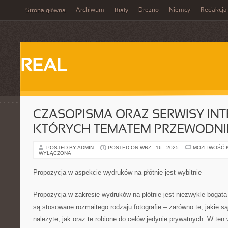
Archiwum
Drezno
Niemcy
Redakcja
Strona główna
Biały
REAL
CZASOPISMA ORAZ SERWISY IN
KTÓRYCH TEMATEM PRZEWODN
POSTED BY ADMIN
POSTED ON WRZ - 16 - 2025
MOŻLIWOŚĆ 
WYŁĄCZONA
Propozycja w aspekcie wydruków na płótnie jest wybitnie
Propozycja w zakresie wydruków na płótnie jest niezwykle bogata 
są stosowane rozmaitego rodzaju fotografie – zarówno te, jakie 
należyte, jak oraz te robione do celów jedynie prywatnych. W ten