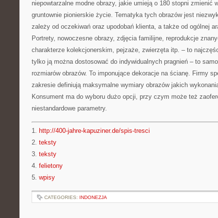
niepowtarzalne modne obrazy, jakie umieją o 180 stopni zmienić 
gruntownie pionierskie życie. Tematyka tych obrazów jest niezw
zależy od oczekiwań oraz upodobań klienta, a także od ogólnej a
Portrety, nowoczesne obrazy, zdjęcia familijne, reprodukcje znanyc
charakterze kolekcjonerskim, pejzaże, zwierzęta itp. – to najczę
tylko ją można dostosować do indywidualnych pragnień – to samo
rozmiarów obrazów. To imponujące dekoracje na ścianę. Firmy sp
zakresie definiują maksymalne wymiary obrazów jakich wykonania
Konsument ma do wyboru dużo opcji, przy czym może też zaofer
niestandardowe parametry.
1.
http://400-jahre-kapuziner.de/spis-tresci
2.
teksty
3.
teksty
4.
felietony
5.
wpisy
CATEGORIES:
INDONEZJA