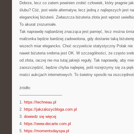
Dobrze, lecz co zatem powinien zrobić człowiek, który pragnie ja
ślubu? Cóż, jest wiele alternatyw, lecz jedną z najlepszych jest n
eleganckiej biżuterii. Zwłaszcza biżuteria złota jest wprost uwiel
To akurat zrozumiałe.
Tak naprawdę najbardziej znacząca jest pamięć, lecz można śmia
małżonka będzie bardziej zadowolona, gdy dostanie taką biżuterię,
wszech miar elegancko. Choć oczywiście statystyczny Polak nie j
nawet biżuteria srebrna jest OK. W szczególności, że często srebr
od złota, raczej nie ma tutaj jakiejś reguły. Tak naprawdę, aby m
zaoszczędzić, będzie chyba najlepiej, jeśli rozejrzymy się za pięk
maści aukcjach internetowych. To świetny sposób na oszczędnoś
źródło:
———————————
1.
https://techneau.pl
2.
https://jakzalozycbloga.com.pl
3.
dowiedz się więcej
4.
https://www.decarte.com.pl
5.
https://momentsdayspa.pl