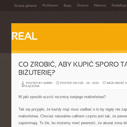
Archiwum
Drezno
Niemcy
Redakcja
Strona główna
Biały
REAL
CO ZROBIĆ, ABY KUPIĆ SPORO T
BIŻUTERIĘ?
POSTED BY ADMIN
POSTED ON CZE - 29 - 2025
MOŻLIWOŚĆ 
WYŁĄCZONA
W jaki sposób uczcić rocznicę swojego małżeństwa?
Tak się przyjęło, że każdy mąż musi zadbać o to by nigdy nie za
małżeństwa. Chociaż naturalnie całkiem często jest tak, że panow
zapominają. To źle, bo możemy mieć pewność, że akurat żona do