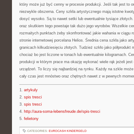
który może już być cenny w procesie produkcji. Jeśli tak jest to o
niezwykle obszerna. Ceny szkła artystycznego mają istotne kwoty j
dosyć wysoko. Są to nawet setki lub ewentualnie tysiące złotych
oraz skutkiem tego powstaje tak dużo jego wyrobów. Wszelkie ce
rozmaitych punktach żeby skonfrontować jakie wahania w ciągu r
stronie internetowej porcelana Helios. Średnia cena szkła jako ar
granicach kilkudziesięciu złotych. Tudzież szkło jako półprodukt m
chociaż bo jest liczone w tonach lub ewentualnie kilogramach. Ce
produkcji w którym prace ma okazję wykonać wiele rąk jeżeli jes
urządzeń. To liczy się najbardziej na rynku. Każdy na szkle może
cały czas jest mnóstwo oraz chętnych nawet z w pewnych momen
1.
artykuly
2.
spis tresci
3.
spis tresci
4.
http://aura-soma-lebensfreude.de/spis-tresci
5.
felietony
CATEGORIES:
EUROCASH KINDERGELD