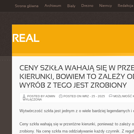
Archiwum
Drezno
Niemcy
Redakcja
Strona główna
Biały
REAL
CENY SZKŁA WAHAJĄ SIĘ W PRZ
KIERUNKI, BOWIEM TO ZALEŻY O
WYRÓB Z TEGO JEST ZROBIONY
POSTED BY ADMIN
POSTED ON WRZ - 25 - 2025
MOŻLIWOŚĆ 
WYŁĄCZONA
Wytwórczość szkła jest jednym z o wiele bardziej legendarnych 
Ceny szkła wahają się w przeróżne kierunki, ponieważ to zależy od
zrobiony. Na cenę szkła ma oddziaływanie każdy czynnik. Z reguły