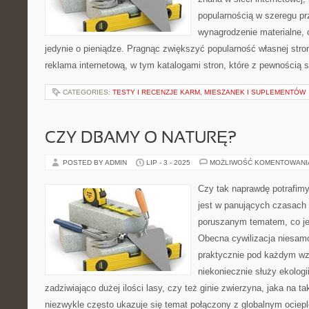
popularnością w szeregu pr
wynagrodzenie materialne, 
jedynie o pieniądze. Pragnąc zwiększyć popularność własnej stron
reklama internetową, w tym katalogami stron, które z pewnością 
CATEGORIES:
TESTY I RECENZJE KARM, MIESZANEK I SUPLEMENTÓW
CZY DBAMY O NATURĘ?
POSTED BY ADMIN
LIP - 3 - 2025
MOŻLIWOŚĆ KOMENTOWAN
Czy tak naprawdę potrafimy
jest w panujących czasach
poruszanym tematem, co je
Obecna cywilizacja niesamo
praktycznie pod każdym wz
niekoniecznie służy ekolog
zadziwiająco dużej ilości lasy, czy też ginie zwierzyna, jaka na ta
niezwykle często ukazuje się temat połączony z globalnym ociep