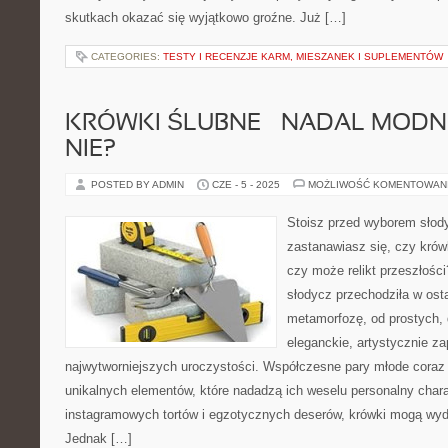
skutkach okazać się wyjątkowo groźne. Już […]
CATEGORIES:
TESTY I RECENZJE KARM, MIESZANEK I SUPLEMENTÓW
KRÓWKI ŚLUBNE – NADAL MODNE
NIE?
POSTED BY ADMIN
CZE - 5 - 2025
MOŻLIWOŚĆ KOMENTOWAN
Stoisz przed wyborem słody
zastanawiasz się, czy krów
czy może relikt przeszłości
słodycz przechodziła w ost
metamorfozę, od prostych,
eleganckie, artystycznie 
najwytworniejszych uroczystości. Współczesne pary młode coraz
unikalnych elementów, które nadadzą ich weselu personalny chara
instagramowych tortów i egzotycznych deserów, krówki mogą wyd
Jednak […]