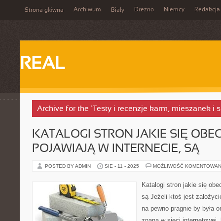
Archiwum
Drezno
Niemcy
Redakcja
Strona główna
Biały
REAL
Archive for the ‘Testy i recenzje karm, mieszanek i
KATALOGI STRON JAKIE SIĘ OBE
POJAWIAJĄ W INTERNECIE, SĄ
POSTED BY ADMIN
SIE - 11 - 2025
MOŻLIWOŚĆ KOMENTOWAN
Katalogi stron jakie się obe
są Jeżeli ktoś jest założyci
na pewno pragnie by była o
znana w sieci internetowej