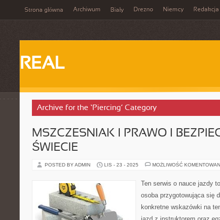
Archiwum
Drezno
Niemcy
Redakcja
Strona główna
Biały
REAL
Archive for the ‘Piercing’ Category
MSZCZESNIAK I PRAWO I BEZPI
ŚWIECIE
POSTED BY ADMIN
LIS - 23 - 2025
MOŻLIWOŚĆ KOMENTOWAN
Ten serwis o nauce jazdy t
osoba przygotowująca się 
konkretne wskazówki na tem
jazd z instruktorem oraz e