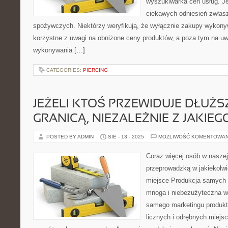
wyszukiwarka cen usług. J
ciekawych odniesień zwłas
spożywczych. Niektórzy weryfikują, że wyłącznie zakupy wykony
korzystne z uwagi na obniżone ceny produktów, a poza tym na u
wykonywania […]
CATEGORIES:
PIERCING
JEŻELI KTOŚ PRZEWIDUJE DŁUŻS
GRANICĄ, NIEZALEŻNIE Z JAKI
POSTED BY ADMIN
SIE - 13 - 2025
MOŻLIWOŚĆ KOMENTOWA
Coraz więcej osób w naszej
przeprowadzką w jakiekolw
miejsce Produkcja samych 
mnoga i niebezużyteczna w
samego marketingu produktó
licznych i odrębnych miejsc