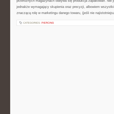
przeróżnych magazynach odbywa się produkcja zapakowań. Nie je
jednakże wymagający skupienia oraz precyzji, albowiem wszystki
znaczącą rolę w marketingu danego towaru, (jeśli nie najistotniejs
CATEGORIES:
PIERCING