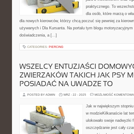
praktycznego. To wszechs
dla osób, które marzą o wł
dla nowych kierowców, którzy chcą poczuć się pewniej za kiero
używanych i Dla Kursanta. Na portalu tym blogu motoryzacyjnym
doświadczenia, a […]
CATEGORIES:
PIERCING
WSZELCY ENTUZJAŚCI DOMOWY
ZWIERZAKÓW TAKICH JAK PSY 
POSIADAĆ NA UWADZE TO
POSTED BY ADMIN
WRZ - 22 - 2025
MOŻLIWOŚĆ KOMENTOWA
Jak w największym stopniu 
w modzieKilkanaście lat t
ulokowało swoje nadwyżki f
oszczędzanie jest cały cza