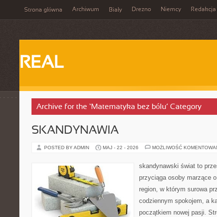
Archiwum
Drezno
Niemcy
Redakcja
Strona główna
Biały
REAL
Archive for the ‘Matematyka bez bólu’ Category
SKANDYNAWIA
POSTED BY ADMIN
MAJ - 22 - 2026
MOŻLIWOŚĆ KOMENTOWA
skandynawski świat to prze
przyciąga osoby marzące o
region, w którym surowa pr
codziennym spokojem, a ka
początkiem nowej pasji. St