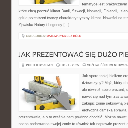
tematyce jest praktycznym
które chcą poczuć klimat Danii, Szwecji, Norwegii, Finlandii, Isla
gdzie przestrzeń tworzy charakterystyczny klimat. Nowości na str
Zjawiska Natury i Legendy […]
CATEGORIES:
MATEMATYKA BEZ BÓLU
JAK PREZENTOWAĆ SIĘ DUŻO PIĘ
POSTED BY ADMIN
LIP - 1 - 2025
MOŻLIWOŚĆ KOMENTOWAN
Jak sporo taniej bieliznę er
dziewczyny? Mąż, który chc
ale również sobie prezent, d
nawet się nad tym zastanaw
zakupić żonie seksowną biel
erotyczna damska sprawia, 
prezentowała, a o to właśnie nam powinno chodzić. Można nawet p
nocna podarowana swojej żonie to również tak naprawdę prezent d