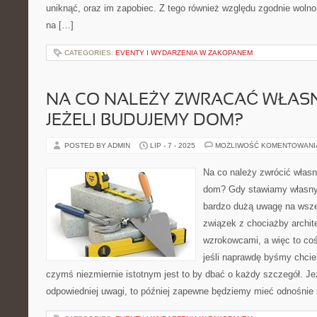
uniknąć, oraz im zapobiec. Z tego również względu zgodnie wolno 
na […]
CATEGORIES:
EVENTY I WYDARZENIA W ZAKOPANEM
NA CO NALEŻY ZWRACAĆ WŁAS
JEŻELI BUDUJEMY DOM?
POSTED BY ADMIN
LIP - 7 - 2025
MOŻLIWOŚĆ KOMENTOWAN
Na co należy zwrócić własn
dom? Gdy stawiamy własny
bardzo dużą uwagę na wsze
związek z chociażby archit
wzrokowcami, a więc to coś
jeśli naprawdę byśmy chcie
czymś niezmiernie istotnym jest to by dbać o każdy szczegół. Jeż
odpowiedniej uwagi, to później zapewne będziemy mieć odnośnie