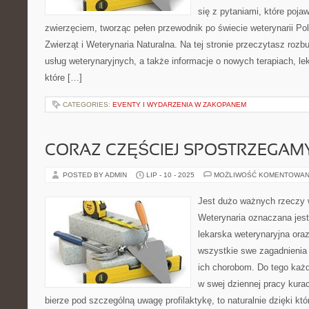
się z pytaniami, które pojaw
zwierzęciem, tworząc pełen przewodnik po świecie weterynarii P
Zwierząt i Weterynaria Naturalna. Na tej stronie przeczytasz rozb
usług weterynaryjnych, a także informacje o nowych terapiach, le
które […]
CATEGORIES:
EVENTY I WYDARZENIA W ZAKOPANEM
CORAZ CZĘŚCIEJ SPOSTRZEGAM
POSTED BY ADMIN
LIP - 10 - 2025
MOŻLIWOŚĆ KOMENTOWAN
Jest dużo ważnych rzeczy 
Weterynaria oznaczana jest
lekarska weterynaryjna oraz
wszystkie swe zagadnienia
ich chorobom. Do tego każd
w swej dziennej pracy kura
bierze pod szczególną uwagę profilaktykę, to naturalnie dzięki kt