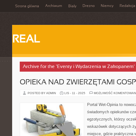
Archiwum
Drezno
Niemcy
Redakcja
Strona główna
Biały
REAL
Archive for the ‘Eventy i Wydarzenia w Zakopanem’
OPIEKA NAD ZWIERZĘTAMI GOS
POSTED BY ADMIN
LIS - 11 - 2025
MOŻLIWOŚĆ KOMENTOWAN
Portal Wet-Opinia to nowoc
świadomych opiekunów czw
egzotycznych, którzy ocze
wskazówek dotyczących żyw
miejsce, gdzie praktyczna 