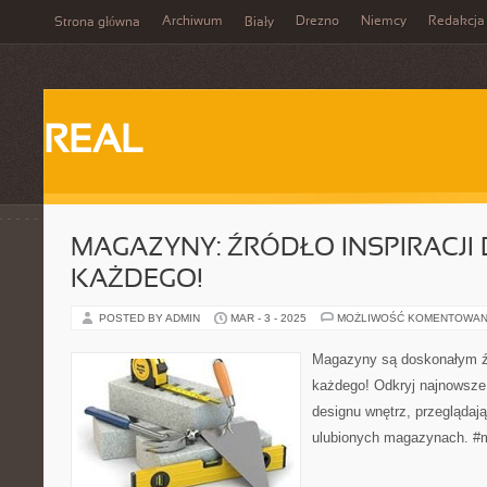
Archiwum
Drezno
Niemcy
Redakcja
Strona główna
Biały
REAL
MAGAZYNY: ŹRÓDŁO INSPIRACJI
KAŻDEGO!
POSTED BY ADMIN
MAR - 3 - 2025
MOŻLIWOŚĆ KOMENTOWAN
Magazyny są doskonałym źró
każdego! Odkryj najnowsze 
designu wnętrz, przeglądaj
ulubionych magazynach. #m