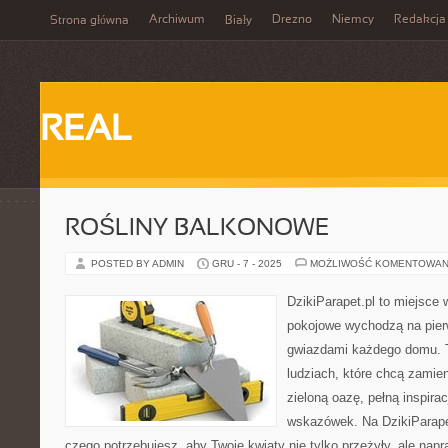
Archiwum
Drezno
Niemcy
Redakcja
Strona główna
Biały
REAL
ROŚLINY BALKONOWE
POSTED BY ADMIN
GRU - 7 - 2025
MOŻLIWOŚĆ KOMENTOWAN
DzikiParapet.pl to miejsce 
pokojowe wychodzą na pierw
gwiazdami każdego domu. T
ludziach, które chcą zamie
zieloną oazę, pełną inspirac
wskazówek. Na DzikiParape
czego potrzebujesz, aby Twoje kwiaty nie tylko przeżyły, ale na