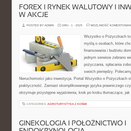
FOREX I RYNEK WALUTOWY I IN
W AKCJE
POSTED BY ADMIN
GRU - 1 - 2025
MOŻLIWOŚĆ KOMENTOWAN
Wszystko o Pożyczkach to s
myślą o osobach, które chc
finansowania i budżetu dom
jednym serwisie zebrano w
pożyczania, spłacania zob
swoich pieniędzy. Polecamy
Nieruchomości jako inwestycja. Portal Wszystko o Pożyczkach st
praktyczność. Zamiast skomplikowanego języka prawniczego cz
otrzymuje przystępne wyjaśnienia, krok po kroku tłumaczące, jak
CATEGORIES:
AGROTURYSTYKA Z KOŃMI
GINEKOLOGIA I POŁOŻNICTWO I