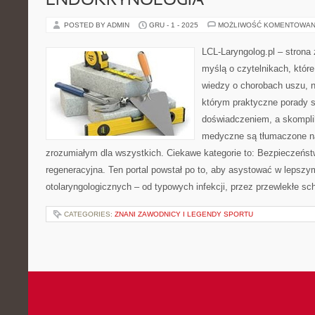
ENDOKRYNOLOGIA
POSTED BY ADMIN
GRU - 1 - 2025
MOŻLIWOŚĆ KOMENTOWAN
LCL-Laryngolog.pl – strona
myślą o czytelnikach, któr
wiedzy o chorobach uszu, n
którym praktyczne porady s
doświadczeniem, a skompl
medyczne są tłumaczone n
zrozumiałym dla wszystkich. Ciekawe kategorie to: Bezpieczeńs
regeneracyjna. Ten portal powstał po to, aby asystować w lepsz
otolaryngologicznych – od typowych infekcji, przez przewlekłe sc
CATEGORIES:
ZNANI ZAWODNICY I LEGENDY SPORTU