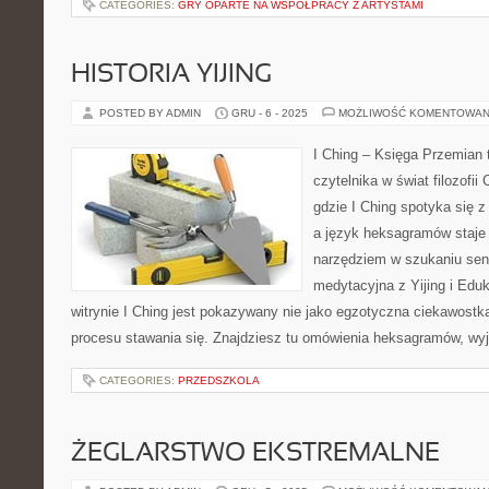
CATEGORIES:
GRY OPARTE NA WSPÓŁPRACY Z ARTYSTAMI
HISTORIA YIJING
POSTED BY ADMIN
GRU - 6 - 2025
MOŻLIWOŚĆ KOMENTOWAN
I Ching – Księga Przemian t
czytelnika w świat filozofii
gdzie I Ching spotyka się 
a język heksagramów staje
narzędziem w szukaniu se
medytacyjna z Yijing i Eduk
witrynie I Ching jest pokazywany nie jako egzotyczna ciekawostk
procesu stawania się. Znajdziesz tu omówienia heksagramów, wyj
CATEGORIES:
PRZEDSZKOLA
ŻEGLARSTWO EKSTREMALNE