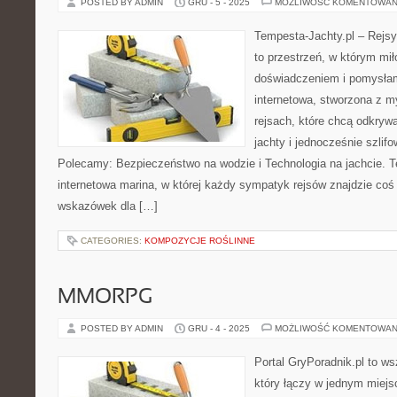
POSTED BY ADMIN
GRU - 5 - 2025
MOŻLIWOŚĆ KOMENTOWAN
Tempesta-Jachty.pl – Rejsy
to przestrzeń, w którym mi
doświadczeniem i pomysłami
internetowa, stworzona z m
rejsach, które chcą odkry
jachty i jednocześnie szlif
Polecamy: Bezpieczeństwo na wodzie i Technologia na jachcie. T
internetowa marina, w której każdy sympatyk rejsów znajdzie coś 
wskazówek dla […]
CATEGORIES:
KOMPOZYCJE ROŚLINNE
MMORPG
POSTED BY ADMIN
GRU - 4 - 2025
MOŻLIWOŚĆ KOMENTOWAN
Portal GryPoradnik.pl to ws
który łączy w jednym miejs