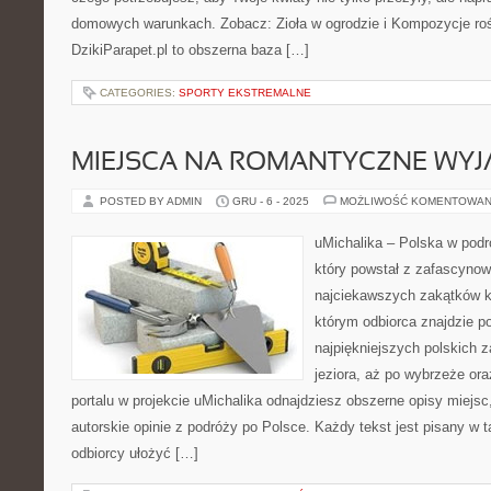
domowych warunkach. Zobacz: Zioła w ogrodzie i Kompozycje roś
DzikiParapet.pl to obszerna baza […]
CATEGORIES:
SPORTY EKSTREMALNE
MIEJSCA NA ROMANTYCZNE WYJ
POSTED BY ADMIN
GRU - 6 - 2025
MOŻLIWOŚĆ KOMENTOWAN
uMichalika – Polska w podr
który powstał z zafascynow
najciekawszych zakątków k
którym odbiorca znajdzie 
najpiękniejszych polskich 
jeziora, aż po wybrzeże or
portalu w projekcie uMichalika odnajdziesz obszerne opisy miejs
autorskie opinie z podróży po Polsce. Każdy tekst jest pisany w 
odbiorcy ułożyć […]