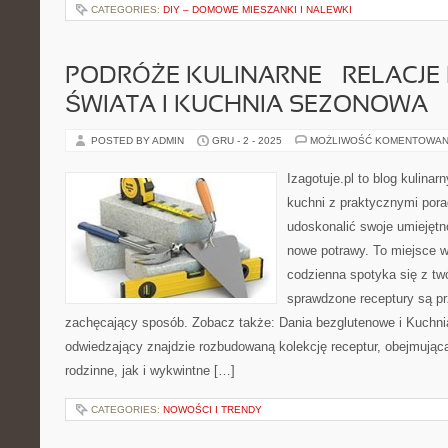
CATEGORIES:
DIY – DOMOWE MIESZANKI I NALEWKI
PODRÓŻE KULINARNE – RELACJE 
ŚWIATA I KUCHNIA SEZONOWA
POSTED BY ADMIN
GRU - 2 - 2025
MOŻLIWOŚĆ KOMENTOWAN
Izagotuje.pl to blog kulinar
kuchni z praktycznymi pora
udoskonalić swoje umiejętn
nowe potrawy. To miejsce w
codzienna spotyka się z t
sprawdzone receptury są pr
zachęcający sposób. Zobacz także: Dania bezglutenowe i Kuchnia 
odwiedzający znajdzie rozbudowaną kolekcję receptur, obejmując
rodzinne, jak i wykwintne […]
CATEGORIES:
NOWOŚCI I TRENDY