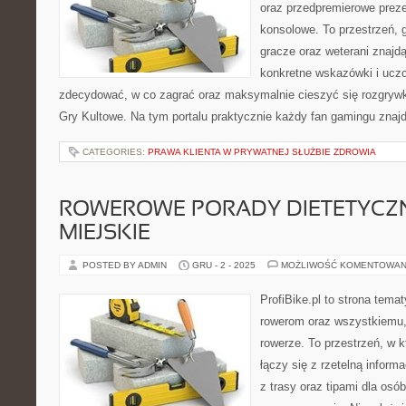
oraz przedpremierowe preze
konsolowe. To przestrzeń, 
gracze oraz weterani znajdą
konkretne wskazówki i uczc
zdecydować, w co zagrać oraz maksymalnie cieszyć się rozgrywką
Gry Kultowe. Na tym portalu praktycznie każdy fan gamingu znajd
CATEGORIES:
PRAWA KLIENTA W PRYWATNEJ SŁUŻBIE ZDROWIA
ROWEROWE PORADY DIETETYCZN
MIEJSKIE
POSTED BY ADMIN
GRU - 2 - 2025
MOŻLIWOŚĆ KOMENTOWAN
ProfiBike.pl to strona tem
rowerom oraz wszystkiemu, 
rowerze. To przestrzeń, w 
łączy się z rzetelną informa
z trasy oraz tipami dla os