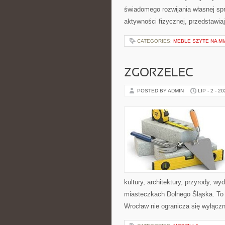
świadomego rozwijania własnej sp
aktywności fizycznej, przedstawia
CATEGORIES:
MEBLE SZYTE NA M
ZGORZELEC
POSTED BY ADMIN
LIP - 2 - 2
kultury, architektury, przyrody, w
miasteczkach Dolnego Śląska. To w
Wrocław nie ogranicza się wyłączni