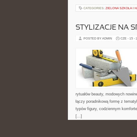
CATEGORIES:
ZIELONA SZKOŁA I
STYLIZACJE NA 
POSTED BY ADMIN
CZE - 15 -
rytuałów beauty, modowych nowin
łączy poradnikową formę z tematyk
typów figury, codziennym komfort
[…]
CATEGORIES:
ROZWÓJ EMOCJONA