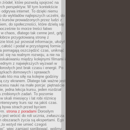
 źródeł, które pozwolą spojrzeć na
nych perspektyw. W tym kontekście
 odgrywa internet. To dzięki niemu
 do wykładów najlepszych uczelni, do
h kursów prowadzonych przez ludzi z
em, do społeczności, które dzielą się
ocześnie to morze treści łatwo
 w chaos, dlatego tak cenne jest, gdy
dobrze przygotowaną stronę z
zie ktoś już przesiał informacje, ułożył
ą całość i podał w przystępnej formie.
ca pomagają oszczędzić czas, uniknąć
pić się na realnym rozwoju, a nie na
eskakiwaniu między kolejnymi filmami i
 Jednym z największych wyzwań w
dorosłych jest brak czasu i energii. Po
iązkach domowych i sprawach
ało kto ma siłę na kolejne godziny
ą czy ekranem. Dlatego tak ważne jest
rocesu nauki na małe porcje: piętnaście
ie, jedna lekcja kursu, jeden rozdział
ka zrobionych zadań. To pozornie
 w skali miesięcy i lat robi różnicę
intensywny kurs raz na jakiś czas.
ą bywa strach przed byciem
cym.
strona z poradami
Dorosłym
o jest wrócić do roli ucznia, zwłaszcza
ch obszarach życia są ekspertami. Ego
 „to wstyd nie umieć czegoś
o”, więc zamiast spróbować, wolimy