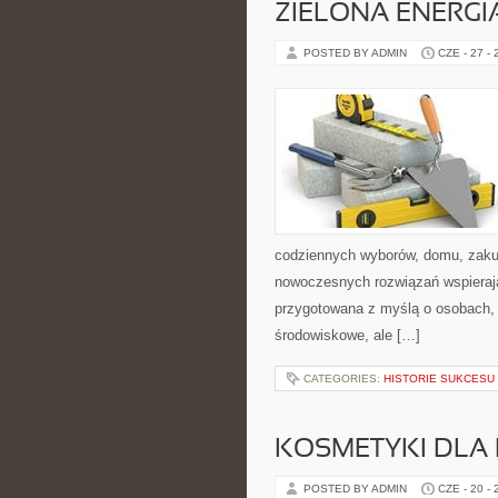
ZIELONA ENERGI
POSTED BY ADMIN
CZE - 27 -
codziennych wyborów, domu, zakupó
nowoczesnych rozwiązań wspierając
przygotowana z myślą o osobach, 
środowiskowe, ale […]
CATEGORIES:
HISTORIE SUKCESU
KOSMETYKI DLA 
POSTED BY ADMIN
CZE - 20 -