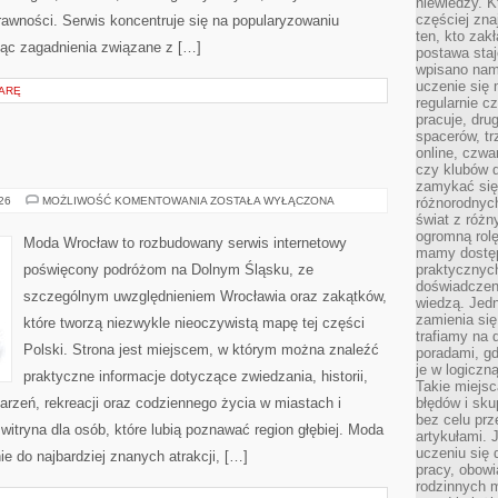
niewiedzy. Kt
częściej zna
rawności. Serwis koncentruje się na popularyzowaniu
ten, kto zak
jąc zagadnienia związane z […]
postawa staj
wpisano nam
uczenie się
IARĘ
regularnie cz
pracuje, dr
spacerów, tr
online, czwa
czy klubów d
zamykać się 
ZGORZELEC
026
MOŻLIWOŚĆ KOMENTOWANIA
ZOSTAŁA WYŁĄCZONA
różnorodnych
świat z róż
ogromną rolę
Moda Wrocław to rozbudowany serwis internetowy
mamy dostęp
poświęcony podróżom na Dolnym Śląsku, ze
praktycznyc
doświadczeni
szczególnym uwzględnieniem Wrocławia oraz zakątków,
wiedzą. Jedn
zamienia się
które tworzą niezwykle nieoczywistą mapę tej części
trafiamy na 
Polski. Strona jest miejscem, w którym można znaleźć
poradami, gd
je w logiczn
praktyczne informacje dotyczące zwiedzania, historii,
Takie miejs
ydarzeń, rekreacji oraz codziennego życia w miastach i
błędów i sku
bez celu prz
itryna dla osób, które lubią poznawać region głębiej. Moda
artykułami.
uczeniu się 
e do najbardziej znanych atrakcji, […]
pracy, obow
rodzinnych m