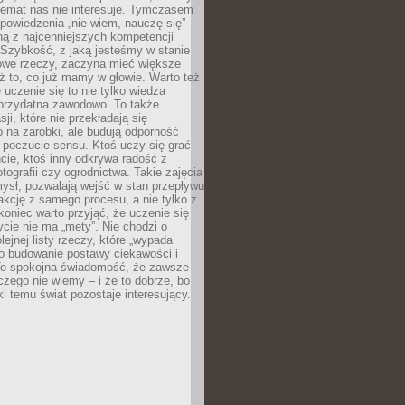
temat nas nie interesuje. Tymczasem
powiedzenia „nie wiem, nauczę się”
dną z najcenniejszych kompetencji
 Szybkość, z jaką jesteśmy w stanie
owe rzeczy, zaczyna mieć większe
ż to, co już mamy w głowie. Warto też
 uczenie się to nie tylko wiedza
 przydatna zawodowo. To także
sji, które nie przekładają się
 na zarobki, ale budują odporność
 poczucie sensu. Ktoś uczy się grać
cie, ktoś inny odkrywa radość z
otografii czy ogrodnictwa. Takie zajęcia
ysł, pozwalają wejść w stan przepływu
fakcję z samego procesu, a nie tylko z
koniec warto przyjąć, że uczenie się
ycie nie ma „mety”. Nie chodzi o
lejnej listy rzeczy, które „wypada
 o budowanie postawy ciekawości i
 To spokojna świadomość, że zawsze
czego nie wiemy – i że to dobrze, bo
ki temu świat pozostaje interesujący.