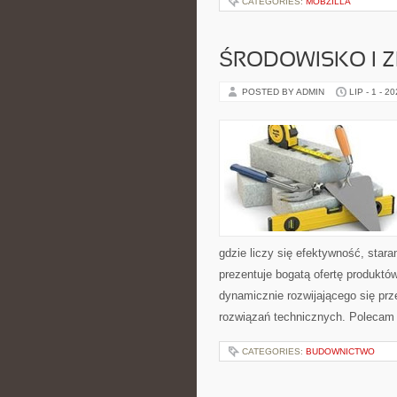
CATEGORIES:
MOBZILLA
ŚRODOWISKO I
POSTED BY ADMIN
LIP - 1 - 2
gdzie liczy się efektywność, sta
prezentuje bogatą ofertę produktów
dynamicznie rozwijającego się pr
rozwiązań technicznych. Polecam 
CATEGORIES:
BUDOWNICTWO