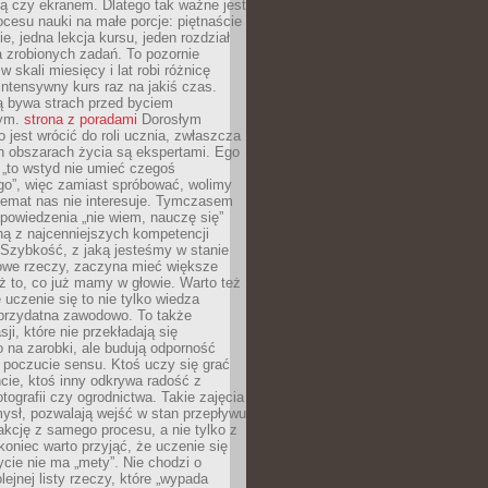
ą czy ekranem. Dlatego tak ważne jest
rocesu nauki na małe porcje: piętnaście
ie, jedna lekcja kursu, jeden rozdział
ka zrobionych zadań. To pozornie
 w skali miesięcy i lat robi różnicę
intensywny kurs raz na jakiś czas.
ą bywa strach przed byciem
cym.
strona z poradami
Dorosłym
o jest wrócić do roli ucznia, zwłaszcza
ch obszarach życia są ekspertami. Ego
 „to wstyd nie umieć czegoś
o”, więc zamiast spróbować, wolimy
temat nas nie interesuje. Tymczasem
powiedzenia „nie wiem, nauczę się”
dną z najcenniejszych kompetencji
 Szybkość, z jaką jesteśmy w stanie
owe rzeczy, zaczyna mieć większe
ż to, co już mamy w głowie. Warto też
 uczenie się to nie tylko wiedza
 przydatna zawodowo. To także
sji, które nie przekładają się
 na zarobki, ale budują odporność
 poczucie sensu. Ktoś uczy się grać
cie, ktoś inny odkrywa radość z
otografii czy ogrodnictwa. Takie zajęcia
ysł, pozwalają wejść w stan przepływu
fakcję z samego procesu, a nie tylko z
koniec warto przyjąć, że uczenie się
ycie nie ma „mety”. Nie chodzi o
lejnej listy rzeczy, które „wypada