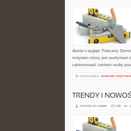
dbania o wygląd. Polecamy Dermo
motywem strony jest asortyment zw
zainteresować zarówno osoby pryw
CATEGORIES:
DOMOWE PRZETWO
TRENDY I NOWOŚ
POSTED BY ADMIN
CZE - 19 -