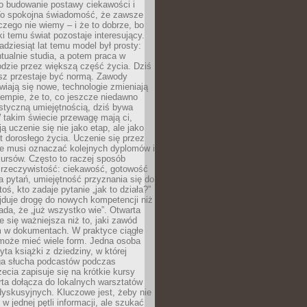
 o budowanie postawy ciekawości i
 To spokojna świadomość, że zawsze
czego nie wiemy – i że to dobrze, bo
ki temu świat pozostaje interesujący.
adziesiąt lat temu model był prosty:
tualnie studia, a potem praca w
dzie przez większą część życia. Dziś
usz przestaje być normą. Zawody
awiają się nowe, technologie zmieniają
tempie, że to, co jeszcze niedawno
istyczną umiejętnością, dziś bywa
 takim świecie przewagę mają ci,
ją uczenie się nie jako etap, ale jako
t dorosłego życia. Uczenie się przez
ie musi oznaczać kolejnych dyplomów i
ursów. Często to raczej sposób
a rzeczywistość: ciekawość, gotowość
 pytań, umiejętność przyznania się do
oś, kto zadaje pytanie „jak to działa?”
jduje drogę do nowych kompetencji niż
łada, że „już wszystko wie”. Otwarta
e się ważniejsza niż to, jaki zawód
 w dokumentach. W praktyce ciągłe
 może mieć wiele form. Jedna osoba
yta książki z dziedziny, w której
uga słucha podcastów podczas
zecia zapisuje się na krótkie kursy
rta dołącza do lokalnych warsztatów
yskusyjnych. Kluczowe jest, żeby nie
w jednej pętli informacji, ale szukać