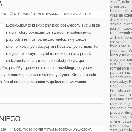
znać”, tylko
A
otwartości.
będzie coś, 
ZIELONA
 2026
MOŻLIWOŚĆ KOMENTOWANIA
ZOSTAŁA WYŁĄCZONA
właśnie dzię
ENERGIA
Jeszcze kilk
szkoła, ewen
Ekos-Sułów to praktyczny blog poświęcony życiu bliżej
jednym zawo
natury, który pokazuje, że świadome podejście do
ten scenari
znikają, poj
przyrody nie musi oznaczać wielkich wyrzeczeń,
się w takim 
było specjal
skomplikowanych decyzji ani kosztownych zmian. To
podstawą. W
miejsce, w którym czytelnik może znaleźć porady,
którzy traktu
stały elemen
ciekawostki oraz zrozumiałe teksty dotyczące
całe życie n
w, podróży, gotowania, energii, recyklingu, przyrody i
formalnych k
patrzenia n
ych bardziej odpowiedzialny styl życia. Strona została
do zadawania
niewiedzy. Kt
które chcą lepiej rozumieć współczesne wyzwania
częściej zna
ten, kto zak
postawa staj
wpisano nam
uczenie się
regularnie cz
pracuje, dr
spacerów, tr
NIEGO
online, czwa
czy klubów d
KOSMETYKI
 2026
MOŻLIWOŚĆ KOMENTOWANIA
ZOSTAŁA WYŁĄCZONA
zamykać się 