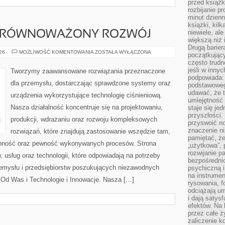
przed książk
rozbijanie p
minut dzienn
książki, kil
niewiele, ale
 ZRÓWNOWAŻONY ROZWÓJ
większą niż 
Drugą barier
ŚRODOWISKO
026
MOŻLIWOŚĆ KOMENTOWANIA
ZOSTAŁA WYŁĄCZONA
początkują
I
często trudn
ZRÓWNOWAŻONY
ROZWÓJ
jeśli w inny
Tworzymy zaawansowane rozwiązania przeznaczone
podpowiada:
dla przemysłu, dostarczając sprawdzone systemy oraz
podstawoweg
udawać, że 
urządzenia wykorzystujące technologię ciśnieniową.
umiejętność 
Nasza działalność koncentruje się na projektowaniu,
staje się je
przyszłości.
produkcji, wdrażaniu oraz rozwoju kompleksowych
przyswoić n
znaczenie ni
rozwiązań, które znajdują zastosowanie wszędzie tam,
pamiętać, że
ranność oraz pewność wykonywanych procesów. Strona
„użytkowa”,
rozwijanie pa
, usług oraz technologii, które odpowiadają na potrzeby
bezpośrednio
zemysłu i przedsiębiorstw poszukujących niezawodnych
psychiczną i
na instrumen
Od Was i Technologie i Innowacje. Nasza […]
rysowania, f
odciążają um
i dają satys
efektów. Na 
przez całe ż
zaliczenie ko