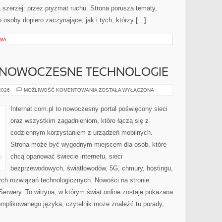
a szerzej: przez pryzmat ruchu. Strona porusza tematy,
osoby dopiero zaczynające, jak i tych, którzy […]
WA
 NOWOCZESNE TECHNOLOGIE
ŚWIATŁOWODY
 2026
MOŻLIWOŚĆ KOMENTOWANIA
ZOSTAŁA WYŁĄCZONA
I
NOWOCZESNE
TECHNOLOGIE
Internat.com.pl to nowoczesny portal poświęcony sieci
oraz wszystkim zagadnieniom, które łączą się z
codziennym korzystaniem z urządzeń mobilnych.
Strona może być wygodnym miejscem dla osób, które
chcą opanować świecie internetu, sieci
bezprzewodowych, światłowodów, 5G, chmury, hostingu,
ch rozwiązań technologicznych. Nowości na stronie:
 Serwery. To witryna, w którym świat online zostaje pokazana
mplikowanego języka, czytelnik może znaleźć tu porady,