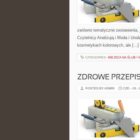
zarówno tematyczne zestawienia, j
Czytelnicy Analizują i Moda i Uro
kosmetykach kolorowych, ale […]
CATEGORIES:
MIEJSCA NA ŚLUB I
ZDROWE PRZEPI
POSTED BY ADMIN
CZE - 18 -