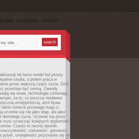
SCRIBE
FACEBOOK
TWITTER
adziesiąt lat temu model był prosty:
tualnie studia, a potem praca w
dzie przez większą część życia. Dziś
usz przestaje być normą. Zawody
awiają się nowe, technologie zmieniają
tempie, że to, co jeszcze niedawno
istyczną umiejętnością, dziś bywa
 takim świecie przewagę mają ci,
ją uczenie się nie jako etap, ale jako
t dorosłego życia. Uczenie się przez
ie musi oznaczać kolejnych dyplomów i
ursów. Często to raczej sposób
a rzeczywistość: ciekawość, gotowość
 pytań, umiejętność przyznania się do