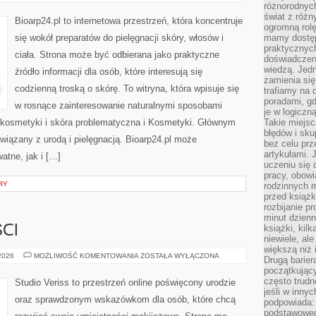
DLA
różnorodnych
NIEGO
świat z róż
Bioarp24.pl to internetowa przestrzeń, która koncentruje
ogromną rolę
się wokół preparatów do pielęgnacji skóry, włosów i
mamy dostęp
praktycznyc
ciała. Strona może być odbierana jako praktyczne
doświadczeni
wiedzą. Jedn
źródło informacji dla osób, które interesują się
zamienia się
codzienną troską o skórę. To witryna, która wpisuje się
trafiamy na 
poradami, gd
w rosnące zainteresowanie naturalnymi sposobami
je w logiczn
kosmetyki i skóra problematyczna i Kosmetyki. Głównym
Takie miejs
błędów i sku
iązany z urodą i pielęgnacją. Bioarp24.pl może
bez celu prz
artykułami.
atne, jak i […]
uczeniu się 
pracy, obow
RY
rodzinnych m
przed książk
rozbijanie p
minut dzienn
książki, kil
CI
niewiele, ale
większą niż 
TRENDY
 2026
MOŻLIWOŚĆ KOMENTOWANIA
ZOSTAŁA WYŁĄCZONA
Drugą barier
I
początkują
NOWOŚCI
często trudn
Studio Veriss to przestrzeń online poświęcony urodzie
jeśli w inny
oraz sprawdzonym wskazówkom dla osób, które chcą
podpowiada:
podstawoweg