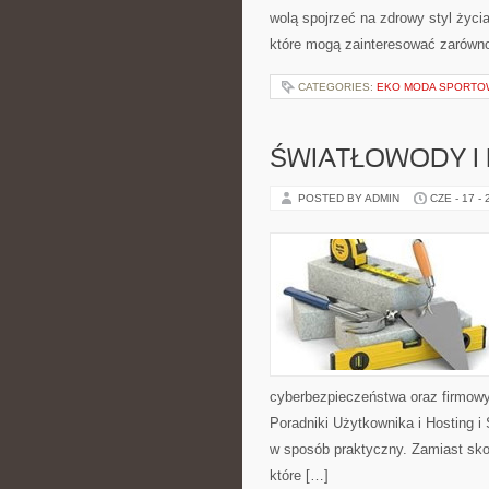
wolą spojrzeć na zdrowy styl życi
które mogą zainteresować zarówno 
CATEGORIES:
EKO MODA SPORTO
ŚWIATŁOWODY I
POSTED BY ADMIN
CZE - 17 -
cyberbezpieczeństwa oraz firmowy
Poradniki Użytkownika i Hosting i
w sposób praktyczny. Zamiast sko
które […]