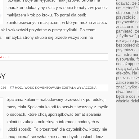
rozwijać swoje umiejętności makijażowe. Strona ma
udawać, że 
charakter edukacyjny i łączy w sobie tematy związane z
umiejętność 
staje się je
makijażem krok po kroku. To portal dla osób
przyszłości.
przyswoić n
zainteresowanych makijażem, w którym można znaleźć
znaczenie ni
ak i wskazówki przydatne w pracy stylistki. Polecam
pamiętać, że
„użytkowa”,
da. Tematyka strony skupia się przede wszystkim na
rozwijanie pa
bezpośrednio
psychiczną i
na instrumen
 WESELE
rysowania, f
odciążają um
i dają satys
efektów. Na 
SY
przez całe ż
zaliczenie ko
znać”, tylko
ZDROWE
 2026
MOŻLIWOŚĆ KOMENTOWANIA
ZOSTAŁA WYŁĄCZONA
PRZEPISY
otwartości.
będzie coś, 
Spalarnia kalorii – rozbudowany przewodnik po redukcji
właśnie dzię
masy ciała Spalarnia kalorii to serwis stworzony z myślą
o osobach, które chcą uporządkować temat spalania
kalorii i szukają konkretnych informacji podanych w
ludzki sposób. To przestrzeń dla czytelników, którzy nie
chcą opierać się wyłącznie na modnych hasłach, lecz