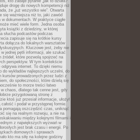
oś, kto zadaje pytanie „jak to działa?”
jduje drogę do nowych kompetencji niż
łada, że „już wszystko wie”. Otwarta
e się ważniejsza niż to, jaki zawód
 w dokumentach. W praktyce ciągłe
 może mieć wiele form. Jedna osoba
yta książki z dziedziny, w której
uga słucha podcastów podczas
zecia zapisuje się na krótkie kursy
rta dołącza do lokalnych warsztatów
yskusyjnych. Kluczowe jest, żeby nie
w jednej pętli informacji, ale szukać
 źródeł, które pozwolą spojrzeć na
nych perspektyw. W tym kontekście
 odgrywa internet. To dzięki niemu
 do wykładów najlepszych uczelni, do
h kursów prowadzonych przez ludzi z
em, do społeczności, które dzielą się
ocześnie to morze treści łatwo
 w chaos, dlatego tak cenne jest, gdy
dobrze przygotowaną stronę z
zie ktoś już przesiał informacje, ułożył
ą całość i podał w przystępnej formie.
ca pomagają oszczędzić czas, uniknąć
pić się na realnym rozwoju, a nie na
eskakiwaniu między kolejnymi filmami i
 Jednym z największych wyzwań w
dorosłych jest brak czasu i energii. Po
iązkach domowych i sprawach
ało kto ma siłę na kolejne godziny