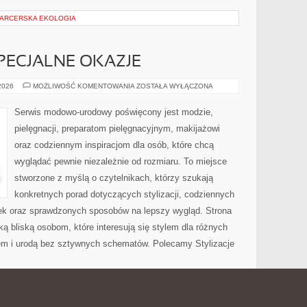
 HARCERSKA EKOLOGIA
SPECJALNE OKAZJE
STYLIZACJE
 2026
MOŻLIWOŚĆ KOMENTOWANIA
ZOSTAŁA WYŁĄCZONA
NA
SPECJALNE
OKAZJE
Serwis modowo-urodowy poświęcony jest modzie,
pielęgnacji, preparatom pielęgnacyjnym, makijażowi
oraz codziennym inspiracjom dla osób, które chcą
wyglądać pewnie niezależnie od rozmiaru. To miejsce
stworzone z myślą o czytelnikach, którzy szukają
konkretnych porad dotyczących stylizacji, codziennych
ek oraz sprawdzonych sposobów na lepszy wygląd. Strona
ą bliską osobom, które interesują się stylem dla różnych
em i urodą bez sztywnych schematów. Polecamy Stylizacje
LNY I SPOŁECZNY