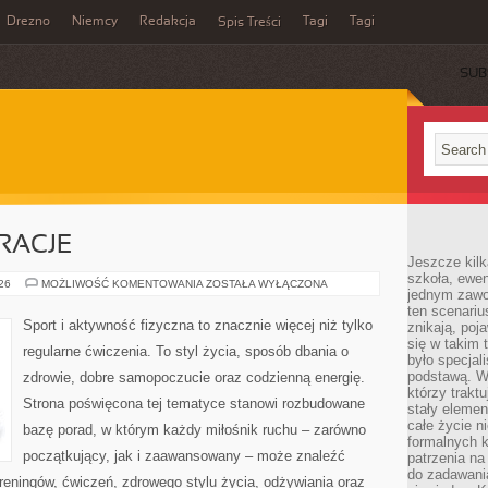
Drezno
Niemcy
Redakcja
Tagi
Tagi
Spis Treści
SUB
IRACJE
Jeszcze kilk
szkoła, ewen
LIFESTYLE
026
MOŻLIWOŚĆ KOMENTOWANIA
ZOSTAŁA WYŁĄCZONA
jednym zawo
I
INSPIRACJE
ten scenari
Sport i aktywność fizyczna to znacznie więcej niż tylko
znikają, poj
się w takim 
regularne ćwiczenia. To styl życia, sposób dbania o
było specjal
podstawą. W
zdrowie, dobre samopoczucie oraz codzienną energię.
którzy traktu
Strona poświęcona tej tematyce stanowi rozbudowane
stały elemen
całe życie n
bazę porad, w którym każdy miłośnik ruchu – zarówno
formalnych k
początkujący, jak i zaawansowany – może znaleźć
patrzenia n
do zadawania
reningów, ćwiczeń, zdrowego stylu życia, odżywiania oraz