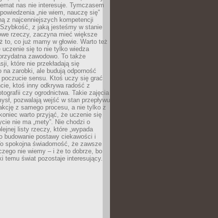
temat nas nie interesuje. Tymczasem
powiedzenia „nie wiem, nauczę się”
dną z najcenniejszych kompetencji
 Szybkość, z jaką jesteśmy w stanie
owe rzeczy, zaczyna mieć większe
ż to, co już mamy w głowie. Warto też
 uczenie się to nie tylko wiedza
 przydatna zawodowo. To także
sji, które nie przekładają się
 na zarobki, ale budują odporność
 poczucie sensu. Ktoś uczy się grać
cie, ktoś inny odkrywa radość z
otografii czy ogrodnictwa. Takie zajęcia
ysł, pozwalają wejść w stan przepływu
fakcję z samego procesu, a nie tylko z
koniec warto przyjąć, że uczenie się
ycie nie ma „mety”. Nie chodzi o
lejnej listy rzeczy, które „wypada
 o budowanie postawy ciekawości i
 To spokojna świadomość, że zawsze
czego nie wiemy – i że to dobrze, bo
ki temu świat pozostaje interesujący.