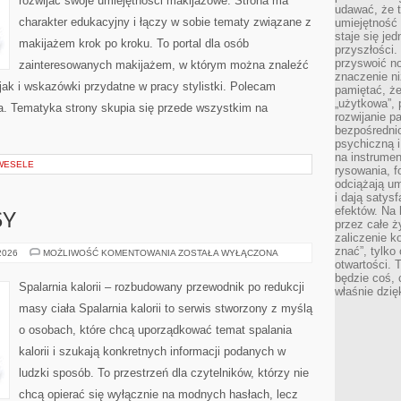
rozwijać swoje umiejętności makijażowe. Strona ma
udawać, że 
charakter edukacyjny i łączy w sobie tematy związane z
umiejętność 
staje się je
makijażem krok po kroku. To portal dla osób
przyszłości.
przyswoić n
zainteresowanych makijażem, w którym można znaleźć
znaczenie ni
ak i wskazówki przydatne w pracy stylistki. Polecam
pamiętać, że
„użytkowa”,
da. Tematyka strony skupia się przede wszystkim na
rozwijanie pa
bezpośrednio
psychiczną i
na instrumen
 WESELE
rysowania, f
odciążają um
i dają satys
efektów. Na 
SY
przez całe ż
zaliczenie ko
znać”, tylko
ZDROWE
 2026
MOŻLIWOŚĆ KOMENTOWANIA
ZOSTAŁA WYŁĄCZONA
PRZEPISY
otwartości.
będzie coś, 
Spalarnia kalorii – rozbudowany przewodnik po redukcji
właśnie dzię
masy ciała Spalarnia kalorii to serwis stworzony z myślą
o osobach, które chcą uporządkować temat spalania
kalorii i szukają konkretnych informacji podanych w
ludzki sposób. To przestrzeń dla czytelników, którzy nie
chcą opierać się wyłącznie na modnych hasłach, lecz