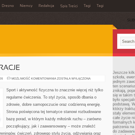
Drezno
Niemcy
Redakcja
Tagi
Tagi
Spis Treści
SUB
IRACJE
Jeszcze kilk
szkoła, ewen
LIFESTYLE
026
MOŻLIWOŚĆ KOMENTOWANIA
ZOSTAŁA WYŁĄCZONA
jednym zawo
I
INSPIRACJE
ten scenari
Sport i aktywność fizyczna to znacznie więcej niż tylko
znikają, poj
się w takim 
regularne ćwiczenia. To styl życia, sposób dbania o
było specjal
podstawą. W
zdrowie, dobre samopoczucie oraz codzienną energię.
którzy traktu
Strona poświęcona tej tematyce stanowi rozbudowane
stały elemen
całe życie n
bazę porad, w którym każdy miłośnik ruchu – zarówno
formalnych k
początkujący, jak i zaawansowany – może znaleźć
patrzenia n
do zadawania
reningów, ćwiczeń, zdrowego stylu życia, odżywiania oraz