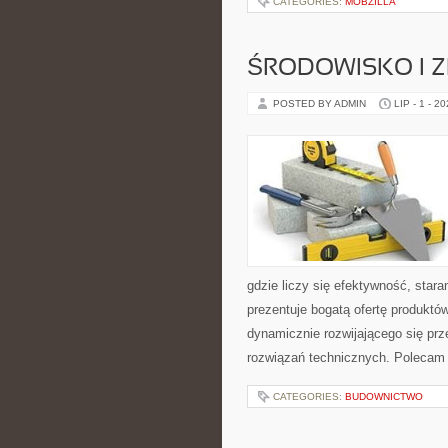
CATEGORIES:
MOBZILLA
ŚRODOWISKO I
POSTED BY ADMIN
LIP - 1 - 2
gdzie liczy się efektywność, sta
prezentuje bogatą ofertę produktów
dynamicznie rozwijającego się pr
rozwiązań technicznych. Polecam 
CATEGORIES:
BUDOWNICTWO