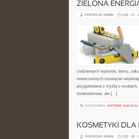
ZIELONA ENERGI
POSTED BY ADMIN
CZE - 27 -
codziennych wyborów, domu, zakupó
nowoczesnych rozwiązań wspierając
przygotowana z myślą o osobach, 
środowiskowe, ale […]
CATEGORIES:
HISTORIE SUKCESU
KOSMETYKI DLA 
POSTED BY ADMIN
CZE - 20 -