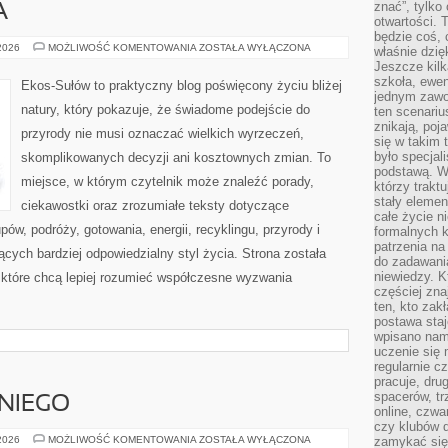
znać”, tylko
A
otwartości.
będzie coś, 
ZIELONA
 2026
MOŻLIWOŚĆ KOMENTOWANIA
ZOSTAŁA WYŁĄCZONA
właśnie dzię
ENERGIA
Jeszcze kilk
szkoła, ewen
Ekos-Sułów to praktyczny blog poświęcony życiu bliżej
jednym zawo
natury, który pokazuje, że świadome podejście do
ten scenari
znikają, poj
przyrody nie musi oznaczać wielkich wyrzeczeń,
się w takim 
było specjal
skomplikowanych decyzji ani kosztownych zmian. To
podstawą. W
miejsce, w którym czytelnik może znaleźć porady,
którzy traktu
stały elemen
ciekawostki oraz zrozumiałe teksty dotyczące
całe życie n
w, podróży, gotowania, energii, recyklingu, przyrody i
formalnych k
patrzenia n
ych bardziej odpowiedzialny styl życia. Strona została
do zadawania
niewiedzy. Kt
które chcą lepiej rozumieć współczesne wyzwania
częściej zna
ten, kto zak
postawa staj
wpisano nam
uczenie się
regularnie cz
pracuje, dr
spacerów, tr
NIEGO
online, czwa
czy klubów d
KOSMETYKI
 2026
MOŻLIWOŚĆ KOMENTOWANIA
ZOSTAŁA WYŁĄCZONA
zamykać się 