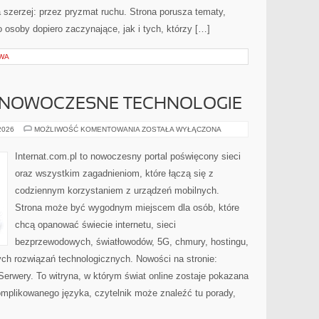
a szerzej: przez pryzmat ruchu. Strona porusza tematy,
osoby dopiero zaczynające, jak i tych, którzy […]
WA
 NOWOCZESNE TECHNOLOGIE
ŚWIATŁOWODY
 2026
MOŻLIWOŚĆ KOMENTOWANIA
ZOSTAŁA WYŁĄCZONA
I
NOWOCZESNE
TECHNOLOGIE
Internat.com.pl to nowoczesny portal poświęcony sieci
oraz wszystkim zagadnieniom, które łączą się z
codziennym korzystaniem z urządzeń mobilnych.
Strona może być wygodnym miejscem dla osób, które
chcą opanować świecie internetu, sieci
bezprzewodowych, światłowodów, 5G, chmury, hostingu,
ch rozwiązań technologicznych. Nowości na stronie:
 Serwery. To witryna, w którym świat online zostaje pokazana
mplikowanego języka, czytelnik może znaleźć tu porady,