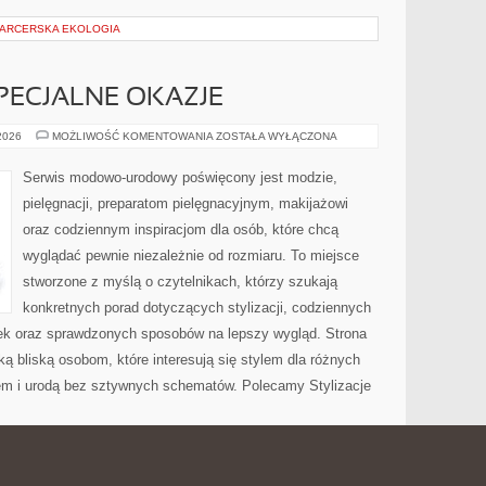
 HARCERSKA EKOLOGIA
SPECJALNE OKAZJE
STYLIZACJE
 2026
MOŻLIWOŚĆ KOMENTOWANIA
ZOSTAŁA WYŁĄCZONA
NA
SPECJALNE
OKAZJE
Serwis modowo-urodowy poświęcony jest modzie,
pielęgnacji, preparatom pielęgnacyjnym, makijażowi
oraz codziennym inspiracjom dla osób, które chcą
wyglądać pewnie niezależnie od rozmiaru. To miejsce
stworzone z myślą o czytelnikach, którzy szukają
konkretnych porad dotyczących stylizacji, codziennych
ek oraz sprawdzonych sposobów na lepszy wygląd. Strona
ą bliską osobom, które interesują się stylem dla różnych
em i urodą bez sztywnych schematów. Polecamy Stylizacje
LNY I SPOŁECZNY