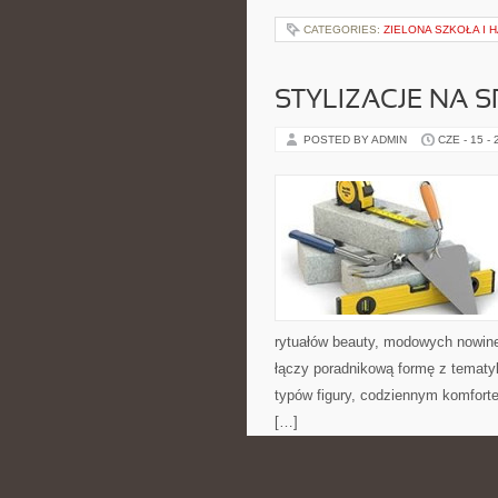
CATEGORIES:
ZIELONA SZKOŁA I
STYLIZACJE NA 
POSTED BY ADMIN
CZE - 15 -
rytuałów beauty, modowych nowin
łączy poradnikową formę z tematyk
typów figury, codziennym komfort
[…]
CATEGORIES:
ROZWÓJ EMOCJONA