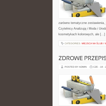
zarówno tematyczne zestawienia, j
Czytelnicy Analizują i Moda i Uro
kosmetykach kolorowych, ale […]
CATEGORIES:
MIEJSCA NA ŚLUB I
ZDROWE PRZEPI
POSTED BY ADMIN
CZE - 18 -