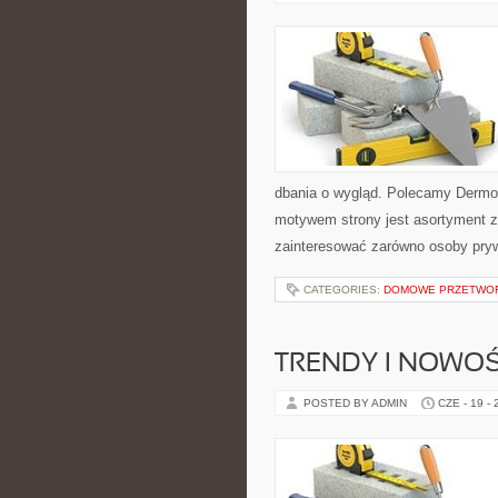
dbania o wygląd. Polecamy Dermo
motywem strony jest asortyment zw
zainteresować zarówno osoby pryw
CATEGORIES:
DOMOWE PRZETWO
TRENDY I NOWOŚ
POSTED BY ADMIN
CZE - 19 -