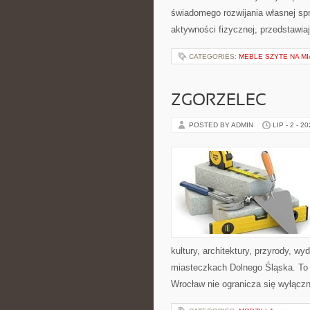
świadomego rozwijania własnej sp
aktywności fizycznej, przedstawia
CATEGORIES:
MEBLE SZYTE NA M
ZGORZELEC
POSTED BY ADMIN
LIP - 2 - 2
kultury, architektury, przyrody, w
miasteczkach Dolnego Śląska. To w
Wrocław nie ogranicza się wyłączni