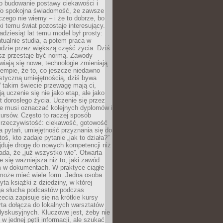
 o budowanie postawy ciekawości i
 To spokojna świadomość, że zawsze
czego nie wiemy – i że to dobrze, bo
ki temu świat pozostaje interesujący.
adziesiąt lat temu model był prosty:
tualnie studia, a potem praca w
dzie przez większą część życia. Dziś
usz przestaje być normą. Zawody
awiają się nowe, technologie zmieniają
tempie, że to, co jeszcze niedawno
istyczną umiejętnością, dziś bywa
 takim świecie przewagę mają ci,
ją uczenie się nie jako etap, ale jako
t dorosłego życia. Uczenie się przez
ie musi oznaczać kolejnych dyplomów i
ursów. Często to raczej sposób
a rzeczywistość: ciekawość, gotowość
 pytań, umiejętność przyznania się do
oś, kto zadaje pytanie „jak to działa?”
jduje drogę do nowych kompetencji niż
łada, że „już wszystko wie”. Otwarta
e się ważniejsza niż to, jaki zawód
 w dokumentach. W praktyce ciągłe
 może mieć wiele form. Jedna osoba
yta książki z dziedziny, w której
uga słucha podcastów podczas
zecia zapisuje się na krótkie kursy
rta dołącza do lokalnych warsztatów
yskusyjnych. Kluczowe jest, żeby nie
w jednej pętli informacji, ale szukać