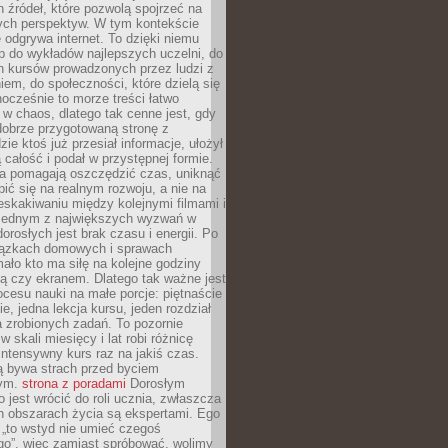
 źródeł, które pozwolą spojrzeć na
nych perspektyw. W tym kontekście
 odgrywa internet. To dzięki niemu
 do wykładów najlepszych uczelni, do
h kursów prowadzonych przez ludzi z
em, do społeczności, które dzielą się
ocześnie to morze treści łatwo
 w chaos, dlatego tak cenne jest, gdy
dobrze przygotowaną stronę z
zie ktoś już przesiał informacje, ułożył
ą całość i podał w przystępnej formie.
ca pomagają oszczędzić czas, uniknąć
pić się na realnym rozwoju, a nie na
eskakiwaniu między kolejnymi filmami i
 Jednym z największych wyzwań w
dorosłych jest brak czasu i energii. Po
iązkach domowych i sprawach
ało kto ma siłę na kolejne godziny
ą czy ekranem. Dlatego tak ważne jest
rocesu nauki na małe porcje: piętnaście
ie, jedna lekcja kursu, jeden rozdział
ka zrobionych zadań. To pozornie
 w skali miesięcy i lat robi różnicę
intensywny kurs raz na jakiś czas.
ą bywa strach przed byciem
cym.
strona z poradami
Dorosłym
o jest wrócić do roli ucznia, zwłaszcza
ch obszarach życia są ekspertami. Ego
 „to wstyd nie umieć czegoś
o”, więc zamiast spróbować, wolimy