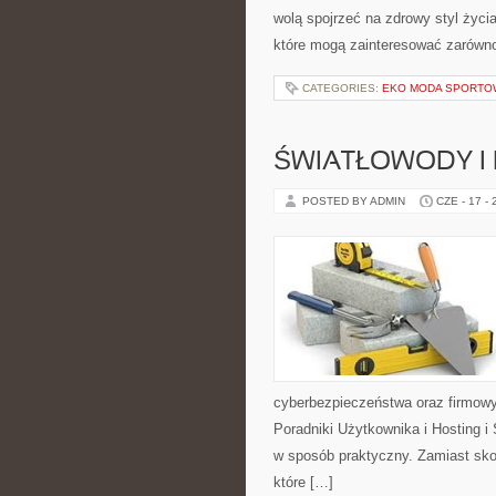
wolą spojrzeć na zdrowy styl życi
które mogą zainteresować zarówno 
CATEGORIES:
EKO MODA SPORTO
ŚWIATŁOWODY I
POSTED BY ADMIN
CZE - 17 -
cyberbezpieczeństwa oraz firmowy
Poradniki Użytkownika i Hosting i
w sposób praktyczny. Zamiast sko
które […]