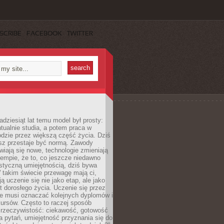
SCRIBE
FACEBOOK
TWITTER
adziesiąt lat temu model był prosty:
tualnie studia, a potem praca w
dzie przez większą część życia. Dziś
usz przestaje być normą. Zawody
awiają się nowe, technologie zmieniają
tempie, że to, co jeszcze niedawno
istyczną umiejętnością, dziś bywa
 takim świecie przewagę mają ci,
ją uczenie się nie jako etap, ale jako
t dorosłego życia. Uczenie się przez
ie musi oznaczać kolejnych dyplomów i
ursów. Często to raczej sposób
a rzeczywistość: ciekawość, gotowość
 pytań, umiejętność przyznania się do