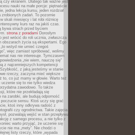
ą czy ekranem. Dlatego tak ważne jest
rocesu nauki na małe porcje: piętnaście
ie, jedna lekcja kursu, jeden rozdział
ka zrobionych zadań. To pozornie
 w skali miesięcy i lat robi różnicę
intensywny kurs raz na jakiś czas.
ą bywa strach przed byciem
cym.
strona z poradami
Dorosłym
o jest wrócić do roli ucznia, zwłaszcza
ch obszarach życia są ekspertami. Ego
 „to wstyd nie umieć czegoś
o”, więc zamiast spróbować, wolimy
temat nas nie interesuje. Tymczasem
powiedzenia „nie wiem, nauczę się”
dną z najcenniejszych kompetencji
 Szybkość, z jaką jesteśmy w stanie
owe rzeczy, zaczyna mieć większe
ż to, co już mamy w głowie. Warto też
 uczenie się to nie tylko wiedza
 przydatna zawodowo. To także
sji, które nie przekładają się
 na zarobki, ale budują odporność
 poczucie sensu. Ktoś uczy się grać
cie, ktoś inny odkrywa radość z
otografii czy ogrodnictwa. Takie zajęcia
ysł, pozwalają wejść w stan przepływu
fakcję z samego procesu, a nie tylko z
koniec warto przyjąć, że uczenie się
ycie nie ma „mety”. Nie chodzi o
lejnej listy rzeczy, które „wypada