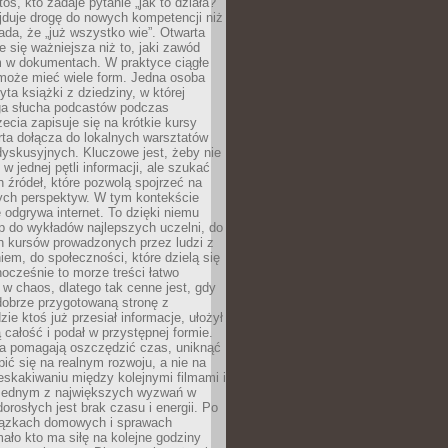
oś, kto zadaje pytanie „jak to działa?”
jduje drogę do nowych kompetencji niż
łada, że „już wszystko wie”. Otwarta
e się ważniejsza niż to, jaki zawód
 w dokumentach. W praktyce ciągłe
 może mieć wiele form. Jedna osoba
yta książki z dziedziny, w której
uga słucha podcastów podczas
zecia zapisuje się na krótkie kursy
rta dołącza do lokalnych warsztatów
yskusyjnych. Kluczowe jest, żeby nie
w jednej pętli informacji, ale szukać
 źródeł, które pozwolą spojrzeć na
nych perspektyw. W tym kontekście
 odgrywa internet. To dzięki niemu
 do wykładów najlepszych uczelni, do
h kursów prowadzonych przez ludzi z
em, do społeczności, które dzielą się
ocześnie to morze treści łatwo
 w chaos, dlatego tak cenne jest, gdy
dobrze przygotowaną stronę z
zie ktoś już przesiał informacje, ułożył
ą całość i podał w przystępnej formie.
ca pomagają oszczędzić czas, uniknąć
pić się na realnym rozwoju, a nie na
eskakiwaniu między kolejnymi filmami i
 Jednym z największych wyzwań w
dorosłych jest brak czasu i energii. Po
iązkach domowych i sprawach
ało kto ma siłę na kolejne godziny