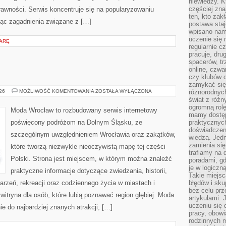
niewiedzy. Kt
częściej zna
rawności. Serwis koncentruje się na popularyzowaniu
ten, kto zak
jąc zagadnienia związane z […]
postawa staj
wpisano nam
uczenie się
IARĘ
regularnie cz
pracuje, dr
spacerów, tr
online, czwa
czy klubów d
zamykać się 
ZGORZELEC
026
MOŻLIWOŚĆ KOMENTOWANIA
ZOSTAŁA WYŁĄCZONA
różnorodnych
świat z róż
ogromną rolę
Moda Wrocław to rozbudowany serwis internetowy
mamy dostęp
poświęcony podróżom na Dolnym Śląsku, ze
praktycznyc
doświadczeni
szczególnym uwzględnieniem Wrocławia oraz zakątków,
wiedzą. Jedn
zamienia się
które tworzą niezwykle nieoczywistą mapę tej części
trafiamy na 
Polski. Strona jest miejscem, w którym można znaleźć
poradami, gd
je w logiczn
praktyczne informacje dotyczące zwiedzania, historii,
Takie miejs
ydarzeń, rekreacji oraz codziennego życia w miastach i
błędów i sku
bez celu prz
itryna dla osób, które lubią poznawać region głębiej. Moda
artykułami.
uczeniu się 
e do najbardziej znanych atrakcji, […]
pracy, obow
rodzinnych m