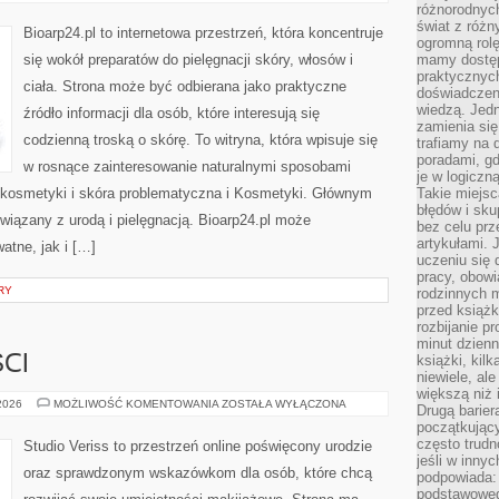
DLA
różnorodnych
NIEGO
świat z róż
Bioarp24.pl to internetowa przestrzeń, która koncentruje
ogromną rolę
się wokół preparatów do pielęgnacji skóry, włosów i
mamy dostęp
praktycznyc
ciała. Strona może być odbierana jako praktyczne
doświadczeni
wiedzą. Jedn
źródło informacji dla osób, które interesują się
zamienia się
codzienną troską o skórę. To witryna, która wpisuje się
trafiamy na 
poradami, gd
w rosnące zainteresowanie naturalnymi sposobami
je w logiczn
kosmetyki i skóra problematyczna i Kosmetyki. Głównym
Takie miejs
błędów i sku
iązany z urodą i pielęgnacją. Bioarp24.pl może
bez celu prz
artykułami.
atne, jak i […]
uczeniu się 
pracy, obow
RY
rodzinnych m
przed książk
rozbijanie p
minut dzienn
książki, kil
CI
niewiele, ale
większą niż 
TRENDY
 2026
MOŻLIWOŚĆ KOMENTOWANIA
ZOSTAŁA WYŁĄCZONA
Drugą barier
I
początkują
NOWOŚCI
często trudn
Studio Veriss to przestrzeń online poświęcony urodzie
jeśli w inny
oraz sprawdzonym wskazówkom dla osób, które chcą
podpowiada:
podstawoweg