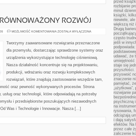
przed książk
rozbijanie p
minut dzienn
książki, kil
niewiele, ale
 ZRÓWNOWAŻONY ROZWÓJ
większą niż 
Drugą barier
ŚRODOWISKO
026
MOŻLIWOŚĆ KOMENTOWANIA
ZOSTAŁA WYŁĄCZONA
początkują
I
często trudn
ZRÓWNOWAŻONY
ROZWÓJ
jeśli w inny
Tworzymy zaawansowane rozwiązania przeznaczone
podpowiada:
dla przemysłu, dostarczając sprawdzone systemy oraz
podstawoweg
udawać, że 
urządzenia wykorzystujące technologię ciśnieniową.
umiejętność 
Nasza działalność koncentruje się na projektowaniu,
staje się je
przyszłości.
produkcji, wdrażaniu oraz rozwoju kompleksowych
przyswoić n
znaczenie ni
rozwiązań, które znajdują zastosowanie wszędzie tam,
pamiętać, że
ranność oraz pewność wykonywanych procesów. Strona
„użytkowa”,
rozwijanie pa
, usług oraz technologii, które odpowiadają na potrzeby
bezpośrednio
zemysłu i przedsiębiorstw poszukujących niezawodnych
psychiczną i
na instrumen
Od Was i Technologie i Innowacje. Nasza […]
rysowania, f
odciążają um
i dają satys
efektów. Na 
przez całe ż
zaliczenie ko