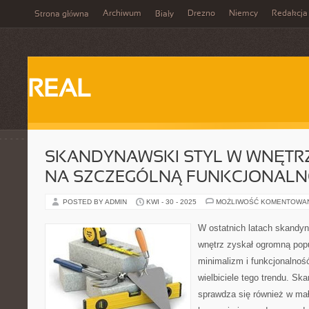
Archiwum
Drezno
Niemcy
Redakcja
Strona główna
Biały
REAL
SKANDYNAWSKI STYL W WNĘTRZ
NA SZCZEGÓLNĄ FUNKCJONAL
POSTED BY ADMIN
KWI - 30 - 2025
MOŻLIWOŚĆ KOMENTOWA
W ostatnich latach skandyn
wnętrz zyskał ogromną popu
minimalizm i funkcjonalność
wielbiciele tego trendu. S
sprawdza się również w mał