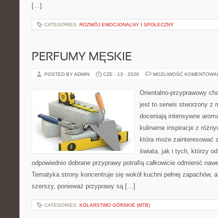
[…]
CATEGORIES:
ROZWÓJ EMOCJONALNY I SPOŁECZNY
PERFUMY MĘSKIE
POSTED BY ADMIN
CZE - 13 - 2026
MOŻLIWOŚĆ KOMENTOWA
Orientalno-przyprawowy char
jest to serwis stworzony z 
doceniają intensywne aroma
kulinarne inspiracje z różny
która może zainteresować 
świata, jak i tych, którzy 
odpowiednio dobrane przyprawy potrafią całkowicie odmienić nawe
Tematyka strony koncentruje się wokół kuchni pełnej zapachów, al
szerszy, ponieważ przyprawy są […]
CATEGORIES:
KOLARSTWO GÓRSKIE (MTB)