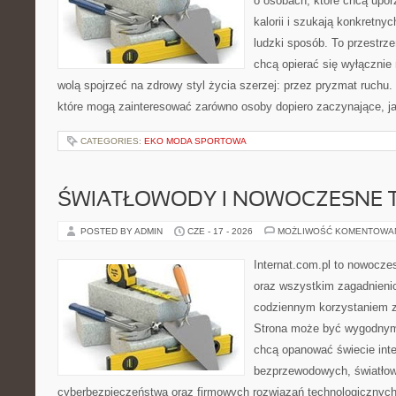
o osobach, które chcą upo
kalorii i szukają konkretny
ludzki sposób. To przestrze
chcą opierać się wyłącznie
wolą spojrzeć na zdrowy styl życia szerzej: przez pryzmat ruchu.
które mogą zainteresować zarówno osoby dopiero zaczynające, jak
CATEGORIES:
EKO MODA SPORTOWA
ŚWIATŁOWODY I NOWOCZESNE 
POSTED BY ADMIN
CZE - 17 - 2026
MOŻLIWOŚĆ KOMENTOWA
Internat.com.pl to nowocze
oraz wszystkim zagadnienio
codziennym korzystaniem z
Strona może być wygodnym 
chcą opanować świecie inter
bezprzewodowych, światłow
cyberbezpieczeństwa oraz firmowych rozwiązań technologicznych.