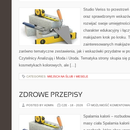
Studio Veriss to przestrzeń
oraz sprawdzonym wskazów
rozwijać swoje umiejętnośc
charakter edukacyjny i łąc
makijażem krok po kroku. T
zainteresowanych makijaż
zarówno tematyczne zestawienia, jak i wskazówki przydatne w pra
Czytelnicy Analizują i Moda i Uroda. Tematyka strony skupia się
kosmetykach kolorowych, ale […]
CATEGORIES:
MIEJSCA NA ŚLUB I WESELE
ZDROWE PRZEPISY
POSTED BY ADMIN
CZE - 18 - 2026
MOŻLIWOŚĆ KOMENTOWA
Spalarnia kalorii – rozbudo
masy ciała Spalarnia kalori