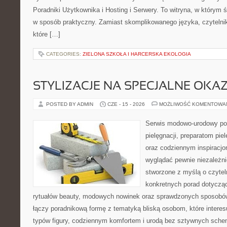
Poradniki Użytkownika i Hosting i Serwery. To witryna, w którym 
w sposób praktyczny. Zamiast skomplikowanego języka, czytelni
które […]
CATEGORIES:
ZIELONA SZKOŁA I HARCERSKA EKOLOGIA
STYLIZACJE NA SPECJALNE OKAZ
POSTED BY ADMIN
CZE - 15 - 2026
MOŻLIWOŚĆ KOMENTOWA
Serwis modowo-urodowy po
pielęgnacji, preparatom pi
oraz codziennym inspiracjo
wyglądać pewnie niezależni
stworzone z myślą o czytel
konkretnych porad dotycząc
rytuałów beauty, modowych nowinek oraz sprawdzonych sposobów
łączy poradnikową formę z tematyką bliską osobom, które interes
typów figury, codziennym komfortem i urodą bez sztywnych sche