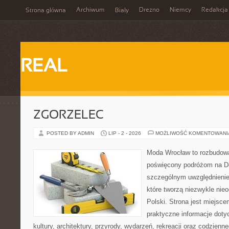
Archiwum
Drezno
Niemcy
Redakcja
Strona główna
Biały
REAL
ZGORZELEC
POSTED BY ADMIN
LIP - 2 - 2026
MOŻLIWOŚĆ KOMENTOWAN
Moda Wrocław to rozbudowa
poświęcony podróżom na D
szczególnym uwzględnienie
które tworzą niezwykle nie
Polski. Strona jest miejsc
praktyczne informacje dotyc
kultury, architektury, przyrody, wydarzeń, rekreacji oraz codzienn