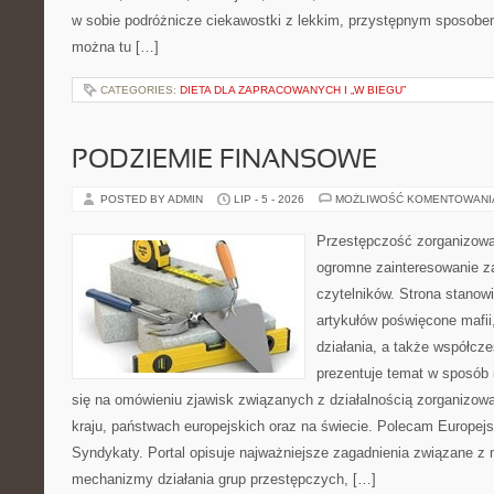
w sobie podróżnicze ciekawostki z lekkim, przystępnym sposobe
można tu […]
CATEGORIES:
DIETA DLA ZAPRACOWANYCH I „W BIEGU”
PODZIEMIE FINANSOWE
POSTED BY ADMIN
LIP - 5 - 2026
MOŻLIWOŚĆ KOMENTOWAN
Przestępczość zorganizowan
ogromne zainteresowanie za
czytelników. Strona stano
artykułów poświęcone mafii,
działania, a także współc
prezentuje temat w sposób 
się na omówieniu zjawisk związanych z działalnością zorganizo
kraju, państwach europejskich oraz na świecie. Polecam Europejs
Syndykaty. Portal opisuje najważniejsze zagadnienia związane z 
mechanizmy działania grup przestępczych, […]