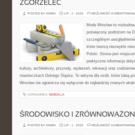
ZGORZELEC
POSTED BY ADMIN
LIP - 2 - 2026
MOŻLIWOŚĆ KOMENTOWAN
Moda Wrocław to rozbudowa
poświęcony podróżom na D
szczególnym uwzględnienie
które tworzą niezwykle nie
Polski. Strona jest miejsc
praktyczne informacje dotyc
kultury, architektury, przyrody, wydarzeń, rekreacji oraz codzienn
miasteczkach Dolnego Śląska. To witryna dla osób, które lubią p
Wrocław nie ogranicza się wyłącznie do najbardziej znanych atrakc
CATEGORIES:
MOBZILLA
ŚRODOWISKO I ZRÓWNOWAŻON
POSTED BY ADMIN
LIP - 1 - 2026
MOŻLIWOŚĆ KOMENTOWAN