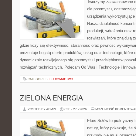
Tworzymy zaawansowane ro
dla przemysłu, dostarczaj
urządzenia wykorzystujące 
Nasza działalność koncentru
produkcji, wdrażaniu oraz
rozwiązań, które znajdują 
gdzie liczy się efektywność, staranność oraz pewność wykonywa
prezentuje bogatą ofertę produktów, usług oraz technologii, które
dynamicznie rozwijającego się przemysłu i przedsiębiorstw posz
rozwiązań technicznych. Polecam Od Was i Technologie i Innowa
CATEGORIES:
BUDOWNICTWO
ZIELONA ENERGIA
POSTED BY ADMIN
CZE - 27 - 2026
MOŻLIWOŚĆ KOMENTOWA
Ekos-Sułów to praktyczny b
natury, który pokazuje, że
przyrody nie musi oznaczać