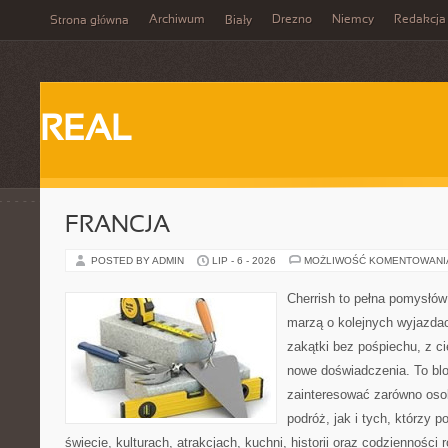
Archiwum
Drezno
Niemcy
Redakcja
Strona główna
Biały
REAL
FRANCJA
POSTED BY ADMIN
LIP - 6 - 2026
MOŻLIWOŚĆ KOMENTOWAN
Cherrish to pełna pomysłów 
marzą o kolejnych wyjazda
zakątki bez pośpiechu, z ci
nowe doświadczenia. To blo
zainteresować zarówno oso
podróż, jak i tych, którzy p
świecie, kulturach, atrakcjach, kuchni, historii oraz codzienności