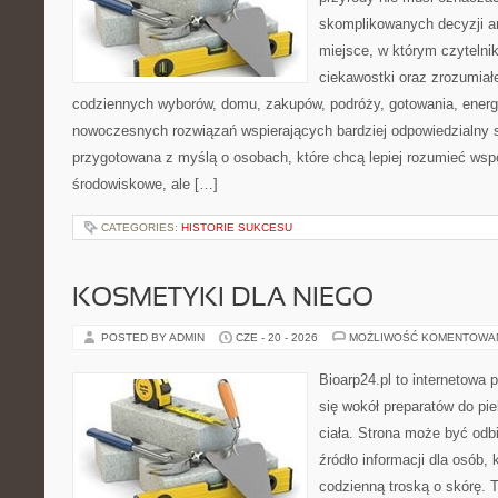
skomplikowanych decyzji a
miejsce, w którym czytelni
ciekawostki oraz zrozumiał
codziennych wyborów, domu, zakupów, podróży, gotowania, energii
nowoczesnych rozwiązań wspierających bardziej odpowiedzialny st
przygotowana z myślą o osobach, które chcą lepiej rozumieć ws
środowiskowe, ale […]
CATEGORIES:
HISTORIE SUKCESU
KOSMETYKI DLA NIEGO
POSTED BY ADMIN
CZE - 20 - 2026
MOŻLIWOŚĆ KOMENTOWA
Bioarp24.pl to internetowa 
się wokół preparatów do pie
ciała. Strona może być odb
źródło informacji dla osób, k
codzienną troską o skórę. T