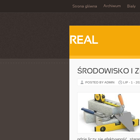
Archiwum
Strona główna
Biały
REAL
ŚRODOWISKO I
POSTED BY ADMIN
LIP - 1 - 2
gdzie liczy się efektywność, sta