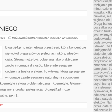
przed książk
rozbijanie p
minut dzienn
książki, kil
niewiele, ale
większą niż 
Drugą barier
początkują
NIEGO
często trudn
jeśli w inny
KOSMETYKI
 2026
MOŻLIWOŚĆ KOMENTOWANIA
ZOSTAŁA WYŁĄCZONA
podpowiada:
DLA
podstawoweg
NIEGO
udawać, że 
Bioarp24.pl to internetowa przestrzeń, która koncentruje
umiejętność 
się wokół preparatów do pielęgnacji skóry, włosów i
staje się je
przyszłości.
ciała. Strona może być odbierana jako praktyczne
przyswoić n
znaczenie ni
źródło informacji dla osób, które interesują się
pamiętać, że
codzienną troską o skórę. To witryna, która wpisuje się
„użytkowa”,
rozwijanie pa
w rosnące zainteresowanie naturalnymi sposobami
bezpośrednio
kosmetyki i skóra problematyczna i Kosmetyki. Głównym
psychiczną i
na instrumen
iązany z urodą i pielęgnacją. Bioarp24.pl może
rysowania, f
odciążają um
atne, jak i […]
i dają satys
efektów. Na 
RY
przez całe ż
zaliczenie ko