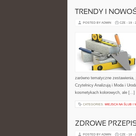
TRENDY I NOWOŚ
POSTED BY ADMIN
CZE - 19 -
zarówno tematyczne zestawienia, j
Czytelnicy Analizują i Moda i Uro
kosmetykach kolorowych, ale […]
CATEGORIES:
MIEJSCA NA ŚLUB I
ZDROWE PRZEPI
POSTED BY ADMIN
CZE - 18 -