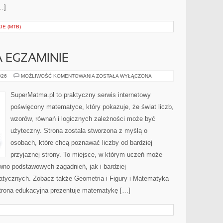
…]
E (MTB)
 EGZAMINIE
MATEMATYKA
026
MOŻLIWOŚĆ KOMENTOWANIA
ZOSTAŁA WYŁĄCZONA
NA
EGZAMINIE
SuperMatma.pl to praktyczny serwis internetowy
poświęcony matematyce, który pokazuje, że świat liczb,
wzorów, równań i logicznych zależności może być
użyteczny. Strona została stworzona z myślą o
osobach, które chcą poznawać liczby od bardziej
przyjaznej strony. To miejsce, w którym uczeń może
wno podstawowych zagadnień, jak i bardziej
ycznych. Zobacz także Geometria i Figury i Matematyka
 strona edukacyjna prezentuje matematykę […]