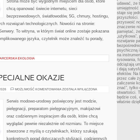
Strona może być wygodnym miejscem dla osób, które
udawać, że 
umiejętność 
chcą opanować świecie internetu, sieci
staje się je
bezprzewodowych, światłowodów, 5G, chmury, hostingu,
przyszłości.
przyswoić n
ch rozwiązań technologicznych. Nowości na stronie:
znaczenie ni
 Serwery. To witryna, w którym świat online zostaje pokazana
pamiętać, że
„użytkowa”,
mplikowanego języka, czytelnik może znaleźć tu porady,
rozwijanie pa
bezpośrednio
psychiczną i
na instrumen
 HARCERSKA EKOLOGIA
rysowania, f
odciążają um
i dają satys
efektów. Na 
SPECJALNE OKAZJE
przez całe ż
zaliczenie ko
znać”, tylko
STYLIZACJE
 2026
MOŻLIWOŚĆ KOMENTOWANIA
ZOSTAŁA WYŁĄCZONA
otwartości.
NA
SPECJALNE
będzie coś, 
OKAZJE
Serwis modowo-urodowy poświęcony jest modzie,
właśnie dzię
pielęgnacji, preparatom pielęgnacyjnym, makijażowi
oraz codziennym inspiracjom dla osób, które chcą
wyglądać pewnie niezależnie od rozmiaru. To miejsce
stworzone z myślą o czytelnikach, którzy szukają
konkretnych porad dotyczących stylizacji, codziennych