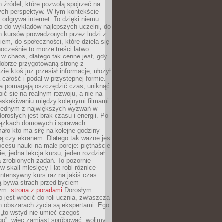
 źródeł, które pozwolą spojrzeć na
nych perspektyw. W tym kontekście
 odgrywa internet. To dzięki niemu
 do wykładów najlepszych uczelni, do
h kursów prowadzonych przez ludzi z
em, do społeczności, które dzielą się
ocześnie to morze treści łatwo
 w chaos, dlatego tak cenne jest, gdy
dobrze przygotowaną stronę z
zie ktoś już przesiał informacje, ułożył
ą całość i podał w przystępnej formie.
ca pomagają oszczędzić czas, uniknąć
pić się na realnym rozwoju, a nie na
eskakiwaniu między kolejnymi filmami i
 Jednym z największych wyzwań w
dorosłych jest brak czasu i energii. Po
iązkach domowych i sprawach
ało kto ma siłę na kolejne godziny
ą czy ekranem. Dlatego tak ważne jest
rocesu nauki na małe porcje: piętnaście
ie, jedna lekcja kursu, jeden rozdział
ka zrobionych zadań. To pozornie
 w skali miesięcy i lat robi różnicę
intensywny kurs raz na jakiś czas.
ą bywa strach przed byciem
cym.
strona z poradami
Dorosłym
o jest wrócić do roli ucznia, zwłaszcza
ch obszarach życia są ekspertami. Ego
 „to wstyd nie umieć czegoś
o”, więc zamiast spróbować, wolimy