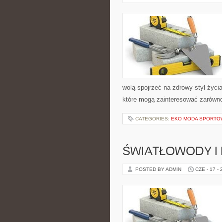
wolą spojrzeć na zdrowy styl życi
które mogą zainteresować zarówno 
CATEGORIES:
EKO MODA SPORTO
ŚWIATŁOWODY I
POSTED BY ADMIN
CZE - 17 -