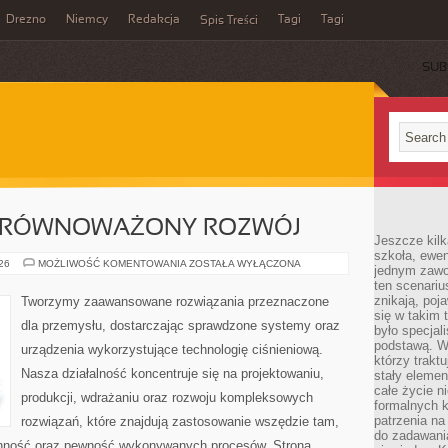
Drezno
Niemcy
Redakcja
Tagi
Tagi
Spis Treści
SUB
 ZRÓWNOWAŻONY ROZWÓJ
Jeszcze kilk
szkoła, ewen
ŚRODOWISKO
026
MOŻLIWOŚĆ KOMENTOWANIA
ZOSTAŁA WYŁĄCZONA
jednym zawo
I
ten scenari
ZRÓWNOWAŻONY
ROZWÓJ
znikają, poj
Tworzymy zaawansowane rozwiązania przeznaczone
się w takim 
dla przemysłu, dostarczając sprawdzone systemy oraz
było specjal
podstawą. W
urządzenia wykorzystujące technologię ciśnieniową.
którzy traktu
Nasza działalność koncentruje się na projektowaniu,
stały elemen
całe życie n
produkcji, wdrażaniu oraz rozwoju kompleksowych
formalnych k
patrzenia n
rozwiązań, które znajdują zastosowanie wszędzie tam,
do zadawania
ranność oraz pewność wykonywanych procesów. Strona