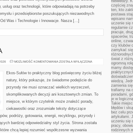
niewiedzy. Kt
częściej zna
, usług oraz technologii, które odpowiadają na potrzeby
ten, kto zak
zemysłu i przedsiębiorstw poszukujących niezawodnych
postawa staj
wpisano nam
Od Was i Technologie i Innowacje. Nasza […]
uczenie się
regularnie cz
pracuje, dr
spacerów, tr
online, czwa
czy klubów d
zamykać się 
A
różnorodnych
świat z róż
ZIELONA
 2026
MOŻLIWOŚĆ KOMENTOWANIA
ZOSTAŁA WYŁĄCZONA
ogromną rolę
ENERGIA
mamy dostęp
praktycznyc
Ekos-Sułów to praktyczny blog poświęcony życiu bliżej
doświadczeni
natury, który pokazuje, że świadome podejście do
wiedzą. Jedn
zamienia się
przyrody nie musi oznaczać wielkich wyrzeczeń,
trafiamy na 
skomplikowanych decyzji ani kosztownych zmian. To
poradami, gd
je w logiczn
miejsce, w którym czytelnik może znaleźć porady,
Takie miejs
błędów i sku
ciekawostki oraz zrozumiałe teksty dotyczące
bez celu prz
w, podróży, gotowania, energii, recyklingu, przyrody i
artykułami.
uczeniu się 
ych bardziej odpowiedzialny styl życia. Strona została
pracy, obow
które chcą lepiej rozumieć współczesne wyzwania
rodzinnych m