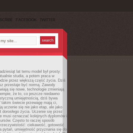
SCRIBE
FACEBOOK
TWITTER
adziesiąt lat temu model był prosty:
tualnie studia, a potem praca w
dzie przez większą część życia. Dziś
usz przestaje być normą. Zawody
awiają się nowe, technologie zmieniają
tempie, że to, co jeszcze niedawno
istyczną umiejętnością, dziś bywa
 takim świecie przewagę mają ci,
ją uczenie się nie jako etap, ale jako
t dorosłego życia. Uczenie się przez
ie musi oznaczać kolejnych dyplomów i
ursów. Często to raczej sposób
a rzeczywistość: ciekawość, gotowość
 pytań, umiejętność przyznania się do