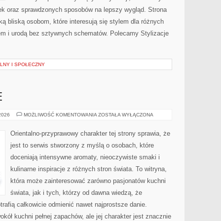
ek oraz sprawdzonych sposobów na lepszy wygląd. Strona
ą bliską osobom, które interesują się stylem dla różnych
em i urodą bez sztywnych schematów. Polecamy Stylizacje
LNY I SPOŁECZNY
E
PERFUMY
 2026
MOŻLIWOŚĆ KOMENTOWANIA
ZOSTAŁA WYŁĄCZONA
MĘSKIE
Orientalno-przyprawowy charakter tej strony sprawia, że
jest to serwis stworzony z myślą o osobach, które
doceniają intensywne aromaty, nieoczywiste smaki i
kulinarne inspiracje z różnych stron świata. To witryna,
która może zainteresować zarówno pasjonatów kuchni
świata, jak i tych, którzy od dawna wiedzą, że
rafią całkowicie odmienić nawet najprostsze danie.
kół kuchni pełnej zapachów, ale jej charakter jest znacznie