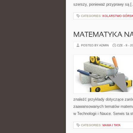
szerszy, ponieważ przyprawy są [
CATEGORIES:
KOLARSTWO GÓRSKI
MATEMATYKA NA
POSTED BY ADMIN
CZE - 9 - 2
znaleźć przykłady dotyczące zaró
zaawansowanych tematów matemat
w Technologii i Nauce. Serwis ta
CATEGORIES:
MAMA I TATA