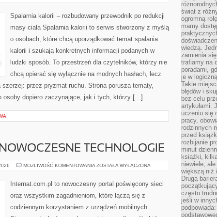
PRZEPISY
różnorodnych
świat z róż
Spalarnia kalorii – rozbudowany przewodnik po redukcji
ogromną rolę
mamy dostęp
masy ciała Spalarnia kalorii to serwis stworzony z myślą
praktycznyc
o osobach, które chcą uporządkować temat spalania
doświadczeni
wiedzą. Jedn
kalorii i szukają konkretnych informacji podanych w
zamienia się
ludzki sposób. To przestrzeń dla czytelników, którzy nie
trafiamy na 
poradami, gd
chcą opierać się wyłącznie na modnych hasłach, lecz
je w logiczn
Takie miejs
a szerzej: przez pryzmat ruchu. Strona porusza tematy,
błędów i sku
osoby dopiero zaczynające, jak i tych, którzy […]
bez celu prz
artykułami.
uczeniu się 
WA
pracy, obow
rodzinnych m
przed książk
rozbijanie p
 NOWOCZESNE TECHNOLOGIE
minut dzienn
książki, kil
niewiele, ale
ŚWIATŁOWODY
 2026
MOŻLIWOŚĆ KOMENTOWANIA
ZOSTAŁA WYŁĄCZONA
I
większą niż 
NOWOCZESNE
Drugą barier
TECHNOLOGIE
Internat.com.pl to nowoczesny portal poświęcony sieci
początkują
często trudn
oraz wszystkim zagadnieniom, które łączą się z
jeśli w inny
codziennym korzystaniem z urządzeń mobilnych.
podpowiada:
podstawoweg