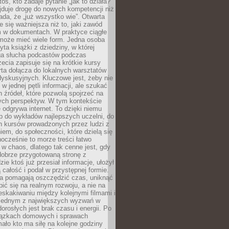
oś, kto zadaje pytanie „jak to działa?”
jduje drogę do nowych kompetencji niż
łada, że „już wszystko wie”. Otwarta
e się ważniejsza niż to, jaki zawód
 w dokumentach. W praktyce ciągłe
 może mieć wiele form. Jedna osoba
yta książki z dziedziny, w której
uga słucha podcastów podczas
zecia zapisuje się na krótkie kursy
rta dołącza do lokalnych warsztatów
yskusyjnych. Kluczowe jest, żeby nie
w jednej pętli informacji, ale szukać
 źródeł, które pozwolą spojrzeć na
nych perspektyw. W tym kontekście
 odgrywa internet. To dzięki niemu
 do wykładów najlepszych uczelni, do
h kursów prowadzonych przez ludzi z
em, do społeczności, które dzielą się
ocześnie to morze treści łatwo
 w chaos, dlatego tak cenne jest, gdy
dobrze przygotowaną stronę z
zie ktoś już przesiał informacje, ułożył
ą całość i podał w przystępnej formie.
ca pomagają oszczędzić czas, uniknąć
pić się na realnym rozwoju, a nie na
eskakiwaniu między kolejnymi filmami i
 Jednym z największych wyzwań w
dorosłych jest brak czasu i energii. Po
iązkach domowych i sprawach
ało kto ma siłę na kolejne godziny