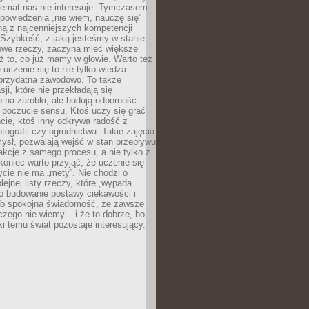
temat nas nie interesuje. Tymczasem
powiedzenia „nie wiem, nauczę się”
dną z najcenniejszych kompetencji
 Szybkość, z jaką jesteśmy w stanie
owe rzeczy, zaczyna mieć większe
ż to, co już mamy w głowie. Warto też
 uczenie się to nie tylko wiedza
 przydatna zawodowo. To także
sji, które nie przekładają się
 na zarobki, ale budują odporność
 poczucie sensu. Ktoś uczy się grać
cie, ktoś inny odkrywa radość z
otografii czy ogrodnictwa. Takie zajęcia
ysł, pozwalają wejść w stan przepływu
fakcję z samego procesu, a nie tylko z
koniec warto przyjąć, że uczenie się
ycie nie ma „mety”. Nie chodzi o
lejnej listy rzeczy, które „wypada
 o budowanie postawy ciekawości i
 To spokojna świadomość, że zawsze
czego nie wiemy – i że to dobrze, bo
ki temu świat pozostaje interesujący.