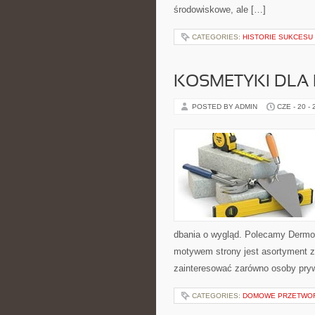
środowiskowe, ale […]
CATEGORIES:
HISTORIE SUKCESU
KOSMETYKI DLA 
POSTED BY ADMIN
CZE - 20 -
dbania o wygląd. Polecamy Dermo
motywem strony jest asortyment zw
zainteresować zarówno osoby pryw
CATEGORIES:
DOMOWE PRZETWO