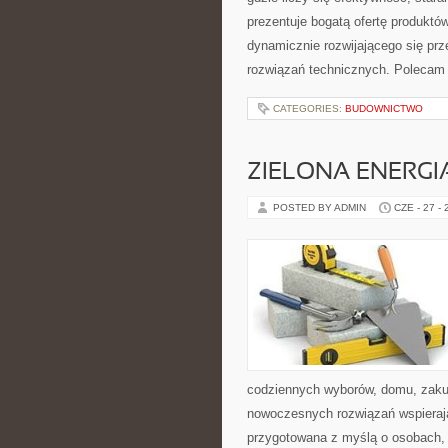
prezentuje bogatą ofertę produktów
dynamicznie rozwijającego się pr
rozwiązań technicznych. Polecam 
CATEGORIES:
BUDOWNICTWO
ZIELONA ENERGI
POSTED BY ADMIN
CZE - 27 -
codziennych wyborów, domu, zakupó
nowoczesnych rozwiązań wspierając
przygotowana z myślą o osobach, 