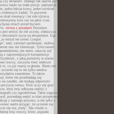
ą czy ekranem. Dlatego tak ważne jest
rocesu nauki na małe porcje: piętnaście
ie, jedna lekcja kursu, jeden rozdział
ka zrobionych zadań. To pozornie
 w skali miesięcy i lat robi różnicę
intensywny kurs raz na jakiś czas.
ą bywa strach przed byciem
cym.
strona z poradami
Dorosłym
o jest wrócić do roli ucznia, zwłaszcza
ch obszarach życia są ekspertami. Ego
 „to wstyd nie umieć czegoś
o”, więc zamiast spróbować, wolimy
temat nas nie interesuje. Tymczasem
powiedzenia „nie wiem, nauczę się”
dną z najcenniejszych kompetencji
 Szybkość, z jaką jesteśmy w stanie
owe rzeczy, zaczyna mieć większe
ż to, co już mamy w głowie. Warto też
 uczenie się to nie tylko wiedza
 przydatna zawodowo. To także
sji, które nie przekładają się
 na zarobki, ale budują odporność
 poczucie sensu. Ktoś uczy się grać
cie, ktoś inny odkrywa radość z
otografii czy ogrodnictwa. Takie zajęcia
ysł, pozwalają wejść w stan przepływu
fakcję z samego procesu, a nie tylko z
koniec warto przyjąć, że uczenie się
ycie nie ma „mety”. Nie chodzi o
lejnej listy rzeczy, które „wypada