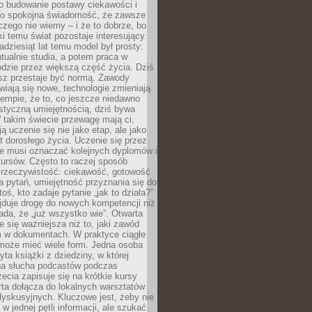
 o budowanie postawy ciekawości i
 To spokojna świadomość, że zawsze
czego nie wiemy – i że to dobrze, bo
ki temu świat pozostaje interesujący.
adziesiąt lat temu model był prosty:
tualnie studia, a potem praca w
dzie przez większą część życia. Dziś
usz przestaje być normą. Zawody
awiają się nowe, technologie zmieniają
tempie, że to, co jeszcze niedawno
istyczną umiejętnością, dziś bywa
 takim świecie przewagę mają ci,
ją uczenie się nie jako etap, ale jako
t dorosłego życia. Uczenie się przez
ie musi oznaczać kolejnych dyplomów i
ursów. Często to raczej sposób
a rzeczywistość: ciekawość, gotowość
 pytań, umiejętność przyznania się do
oś, kto zadaje pytanie „jak to działa?”
jduje drogę do nowych kompetencji niż
łada, że „już wszystko wie”. Otwarta
e się ważniejsza niż to, jaki zawód
 w dokumentach. W praktyce ciągłe
 może mieć wiele form. Jedna osoba
yta książki z dziedziny, w której
uga słucha podcastów podczas
zecia zapisuje się na krótkie kursy
rta dołącza do lokalnych warsztatów
yskusyjnych. Kluczowe jest, żeby nie
w jednej pętli informacji, ale szukać