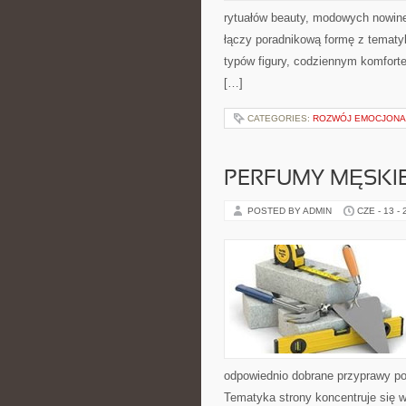
rytuałów beauty, modowych nowin
łączy poradnikową formę z tematyk
typów figury, codziennym komfort
[…]
CATEGORIES:
ROZWÓJ EMOCJONA
PERFUMY MĘSKI
POSTED BY ADMIN
CZE - 13 -
odpowiednio dobrane przyprawy pot
Tematyka strony koncentruje się wo