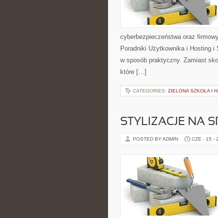
cyberbezpieczeństwa oraz firmowy
Poradniki Użytkownika i Hosting i
w sposób praktyczny. Zamiast sko
które […]
CATEGORIES:
ZIELONA SZKOŁA I
STYLIZACJE NA 
POSTED BY ADMIN
CZE - 15 -