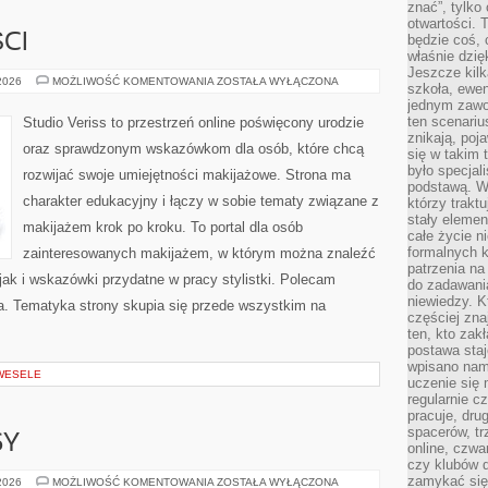
znać”, tylko
otwartości.
CI
będzie coś, 
właśnie dzię
Jeszcze kilk
TRENDY
 2026
MOŻLIWOŚĆ KOMENTOWANIA
ZOSTAŁA WYŁĄCZONA
szkoła, ewen
I
jednym zawo
NOWOŚCI
ten scenari
Studio Veriss to przestrzeń online poświęcony urodzie
znikają, poj
oraz sprawdzonym wskazówkom dla osób, które chcą
się w takim 
było specjal
rozwijać swoje umiejętności makijażowe. Strona ma
podstawą. W
charakter edukacyjny i łączy w sobie tematy związane z
którzy traktu
stały elemen
makijażem krok po kroku. To portal dla osób
całe życie n
formalnych k
zainteresowanych makijażem, w którym można znaleźć
patrzenia n
ak i wskazówki przydatne w pracy stylistki. Polecam
do zadawania
niewiedzy. Kt
da. Tematyka strony skupia się przede wszystkim na
częściej zna
ten, kto zak
postawa staj
wpisano nam
 WESELE
uczenie się
regularnie cz
pracuje, dr
spacerów, tr
SY
online, czwa
czy klubów d
zamykać się 
ZDROWE
 2026
MOŻLIWOŚĆ KOMENTOWANIA
ZOSTAŁA WYŁĄCZONA