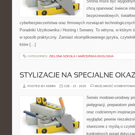
Strona może być wygodnym 
chcą opanować świecie inter
bezprzewodowych, światłow
cyberbezpieczeństwa oraz firmowych rozwiązań technologicznych.
Poradniki Użytkownika i Hosting i Serwery. To witryna, w którym 
w sposób praktyczny. Zamiast skomplikowanego języka, czytelni
które […]
CATEGORIES:
ZIELONA SZKOŁA I HARCERSKA EKOLOGIA
STYLIZACJE NA SPECJALNE OKAZ
POSTED BY ADMIN
CZE - 15 - 2026
MOŻLIWOŚĆ KOMENTOWA
Serwis modowo-urodowy po
pielęgnacji, preparatom pi
oraz codziennym inspiracjo
wyglądać pewnie niezależni
stworzone z myślą o czytel
konkretnych porad dotycząc