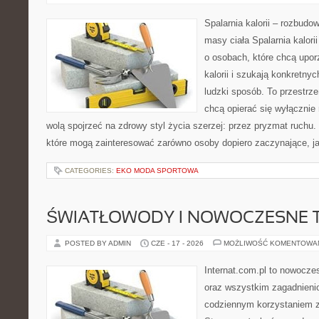
Spalarnia kalorii – rozbudo
masy ciała Spalarnia kalori
o osobach, które chcą upo
kalorii i szukają konkretny
ludzki sposób. To przestrze
chcą opierać się wyłącznie
wolą spojrzeć na zdrowy styl życia szerzej: przez pryzmat ruchu.
które mogą zainteresować zarówno osoby dopiero zaczynające, jak
CATEGORIES:
EKO MODA SPORTOWA
ŚWIATŁOWODY I NOWOCZESNE 
POSTED BY ADMIN
CZE - 17 - 2026
MOŻLIWOŚĆ KOMENTOWA
Internat.com.pl to nowocze
oraz wszystkim zagadnienio
codziennym korzystaniem z