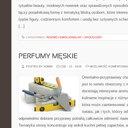
rytuałów beauty, modowych nowinek oraz sprawdzonych sposobów
łączy poradnikową formę z tematyką bliską osobom, które interes
typów figury, codziennym komfortem i urodą bez sztywnych sche
[…]
CATEGORIES:
ROZWÓJ EMOCJONALNY I SPOŁECZNY
PERFUMY MĘSKIE
POSTED BY ADMIN
CZE - 13 - 2026
MOŻLIWOŚĆ KOMENTOWA
Orientalno-przyprawowy char
jest to serwis stworzony z 
doceniają intensywne aroma
kulinarne inspiracje z różny
która może zainteresować 
świata, jak i tych, którzy 
odpowiednio dobrane przyprawy potrafią całkowicie odmienić nawe
Tematyka strony koncentruje się wokół kuchni pełnej zapachów, al