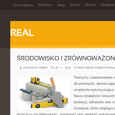
Archiwum
Drezno
Niemcy
Redakcja
Strona główna
Biały
REAL
ŚRODOWISKO I ZRÓWNOWAŻON
POSTED BY ADMIN
LIP - 1 - 2026
MOŻLIWOŚĆ KOMENTOWAN
Tworzymy zaawansowane ro
dla przemysłu, dostarczaj
urządzenia wykorzystujące 
Nasza działalność koncentru
produkcji, wdrażaniu oraz
rozwiązań, które znajdują 
gdzie liczy się efektywność, staranność oraz pewność wykonywa