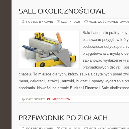
SALE OKOLICZNOŚCIOWE
POSTED BY ADMIN
CZE - 7 - 2026
MOŻLIWOŚĆ KOMENTOWAN
Sala Lacerta to praktyczny
planowaniu przyjęć, w któr
podpowiedzi dotyczące chrz
przygotowana z myślą o os
zaplanować wydarzenie w s
przypadkowych decyzji, poś
chaosu. To miejsce dla tych, którzy szukają czytelnych porad zw
menu, dekoracji, atrakcji, muzyki, budżetu, oprawy wydarzenia o
spotkania. Nowości na stronie Budżet i Finanse i Sale okolicznoś
CATEGORIES:
PALMTREEVIEW
PRZEWODNIK PO ZIOŁACH
POSTED BY ADMIN
CZE - 6 - 2026
MOŻLIWOŚĆ KOMENTOWAN