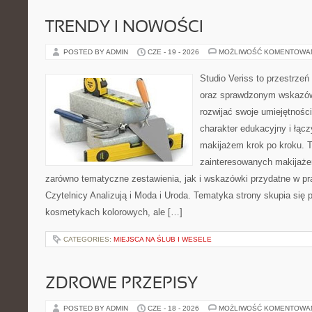
TRENDY I NOWOŚCI
POSTED BY ADMIN
CZE - 19 - 2026
MOŻLIWOŚĆ KOMENTOWA
Studio Veriss to przestrzeń
oraz sprawdzonym wskazów
rozwijać swoje umiejętnośc
charakter edukacyjny i łąc
makijażem krok po kroku. T
zainteresowanych makijaż
zarówno tematyczne zestawienia, jak i wskazówki przydatne w pra
Czytelnicy Analizują i Moda i Uroda. Tematyka strony skupia się
kosmetykach kolorowych, ale […]
CATEGORIES:
MIEJSCA NA ŚLUB I WESELE
ZDROWE PRZEPISY
POSTED BY ADMIN
CZE - 18 - 2026
MOŻLIWOŚĆ KOMENTOWA