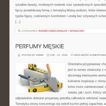
rytuałów beauty, modowych nowinek oraz sprawdzonych sposobów
łączy poradnikową formę z tematyką bliską osobom, które interes
typów figury, codziennym komfortem i urodą bez sztywnych sche
[…]
CATEGORIES:
ROZWÓJ EMOCJONALNY I SPOŁECZNY
PERFUMY MĘSKIE
POSTED BY ADMIN
CZE - 13 - 2026
MOŻLIWOŚĆ KOMENTOWA
Orientalno-przyprawowy char
jest to serwis stworzony z 
doceniają intensywne aroma
kulinarne inspiracje z różny
która może zainteresować 
świata, jak i tych, którzy 
odpowiednio dobrane przyprawy potrafią całkowicie odmienić nawe
Tematyka strony koncentruje się wokół kuchni pełnej zapachów, al