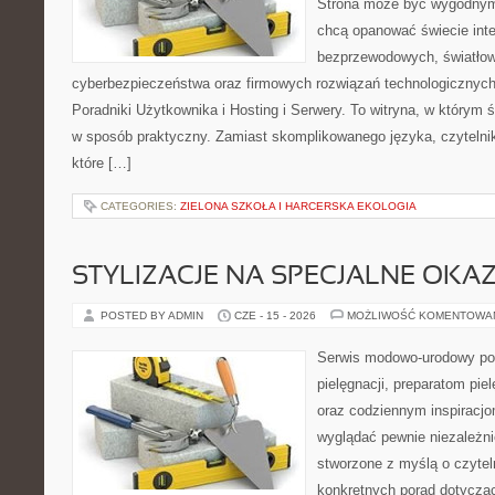
Strona może być wygodnym 
chcą opanować świecie inter
bezprzewodowych, światłow
cyberbezpieczeństwa oraz firmowych rozwiązań technologicznych.
Poradniki Użytkownika i Hosting i Serwery. To witryna, w którym 
w sposób praktyczny. Zamiast skomplikowanego języka, czytelni
które […]
CATEGORIES:
ZIELONA SZKOŁA I HARCERSKA EKOLOGIA
STYLIZACJE NA SPECJALNE OKAZ
POSTED BY ADMIN
CZE - 15 - 2026
MOŻLIWOŚĆ KOMENTOWA
Serwis modowo-urodowy po
pielęgnacji, preparatom pi
oraz codziennym inspiracjo
wyglądać pewnie niezależni
stworzone z myślą o czytel
konkretnych porad dotycząc