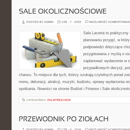
SALE OKOLICZNOŚCIOWE
POSTED BY ADMIN
CZE - 7 - 2026
MOŻLIWOŚĆ KOMENTOWAN
Sala Lacerta to praktyczny
planowaniu przyjęć, w któr
podpowiedzi dotyczące chrz
przygotowana z myślą o os
zaplanować wydarzenie w s
przypadkowych decyzji, poś
chaosu. To miejsce dla tych, którzy szukają czytelnych porad zw
menu, dekoracji, atrakcji, muzyki, budżetu, oprawy wydarzenia o
spotkania. Nowości na stronie Budżet i Finanse i Sale okolicznoś
CATEGORIES:
PALMTREEVIEW
PRZEWODNIK PO ZIOŁACH
POSTED BY ADMIN
CZE - 6 - 2026
MOŻLIWOŚĆ KOMENTOWAN