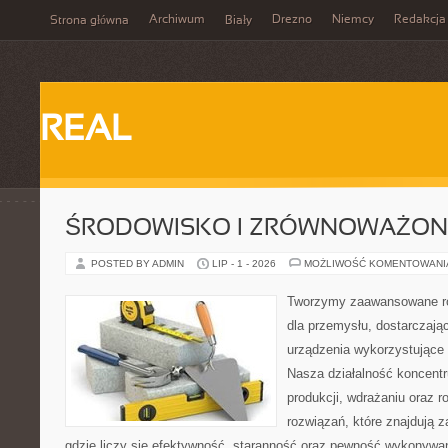
Archiwum
Drezno
Niemcy
Redakcja
Strona główna
Biały
REAL
ŚRODOWISKO I ZRÓWNOWAŻON
POSTED BY ADMIN
LIP - 1 - 2026
MOŻLIWOŚĆ KOMENTOWAN
Tworzymy zaawansowane ro
dla przemysłu, dostarczaj
urządzenia wykorzystujące 
Nasza działalność koncentru
produkcji, wdrażaniu oraz
rozwiązań, które znajdują 
gdzie liczy się efektywność, staranność oraz pewność wykonywa