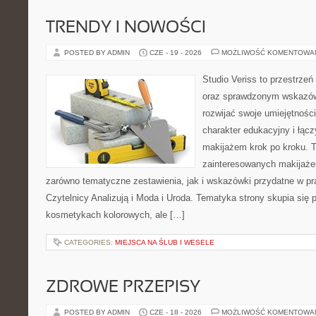
TRENDY I NOWOŚCI
POSTED BY ADMIN
CZE - 19 - 2026
MOŻLIWOŚĆ KOMENTOWA
Studio Veriss to przestrzeń
oraz sprawdzonym wskazów
rozwijać swoje umiejętnośc
charakter edukacyjny i łąc
makijażem krok po kroku. T
zainteresowanych makijaż
zarówno tematyczne zestawienia, jak i wskazówki przydatne w pra
Czytelnicy Analizują i Moda i Uroda. Tematyka strony skupia się
kosmetykach kolorowych, ale […]
CATEGORIES:
MIEJSCA NA ŚLUB I WESELE
ZDROWE PRZEPISY
POSTED BY ADMIN
CZE - 18 - 2026
MOŻLIWOŚĆ KOMENTOWA