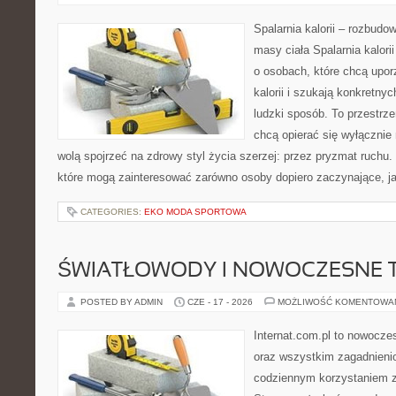
Spalarnia kalorii – rozbudo
masy ciała Spalarnia kalori
o osobach, które chcą upo
kalorii i szukają konkretny
ludzki sposób. To przestrze
chcą opierać się wyłącznie
wolą spojrzeć na zdrowy styl życia szerzej: przez pryzmat ruchu.
które mogą zainteresować zarówno osoby dopiero zaczynające, jak
CATEGORIES:
EKO MODA SPORTOWA
ŚWIATŁOWODY I NOWOCZESNE 
POSTED BY ADMIN
CZE - 17 - 2026
MOŻLIWOŚĆ KOMENTOWA
Internat.com.pl to nowocze
oraz wszystkim zagadnienio
codziennym korzystaniem z