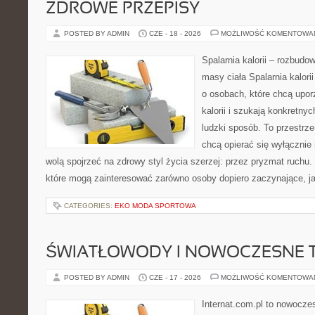
ZDROWE PRZEPISY
POSTED BY ADMIN
CZE - 18 - 2026
MOŻLIWOŚĆ KOMENTOWA
Spalarnia kalorii – rozbudo
masy ciała Spalarnia kalori
o osobach, które chcą upo
kalorii i szukają konkretny
ludzki sposób. To przestrze
chcą opierać się wyłącznie
wolą spojrzeć na zdrowy styl życia szerzej: przez pryzmat ruchu.
które mogą zainteresować zarówno osoby dopiero zaczynające, jak
CATEGORIES:
EKO MODA SPORTOWA
ŚWIATŁOWODY I NOWOCZESNE 
POSTED BY ADMIN
CZE - 17 - 2026
MOŻLIWOŚĆ KOMENTOWA
Internat.com.pl to nowocze