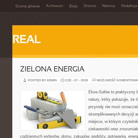
Archiwum
Drezno
Niemcy
Redakcja
Strona główna
Biały
REAL
ZIELONA ENERGIA
POSTED BY ADMIN
CZE - 27 - 2026
MOŻLIWOŚĆ KOMENTOWA
Ekos-Sułów to praktyczny b
natury, który pokazuje, że
przyrody nie musi oznaczać
skomplikowanych decyzji a
miejsce, w którym czytelni
ciekawostki oraz zrozumiał
codziennych wyborów, domu, zakupów, podróży, gotowania, energii