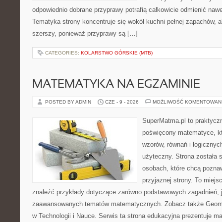
odpowiednio dobrane przyprawy potrafią całkowicie odmienić nawe
Tematyka strony koncentruje się wokół kuchni pełnej zapachów, al
szerszy, ponieważ przyprawy są […]
CATEGORIES:
KOLARSTWO GÓRSKIE (MTB)
MATEMATYKA NA EGZAMINIE
POSTED BY ADMIN
CZE - 9 - 2026
MOŻLIWOŚĆ KOMENTOWAN
SuperMatma.pl to praktyczn
poświęcony matematyce, któ
wzorów, równań i logicznyc
użyteczny. Strona została 
osobach, które chcą poznaw
przyjaznej strony. To miej
znaleźć przykłady dotyczące zarówno podstawowych zagadnień, ja
zaawansowanych tematów matematycznych. Zobacz także Geomet
w Technologii i Nauce. Serwis ta strona edukacyjna prezentuje 