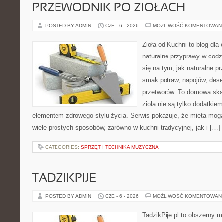
PRZEWODNIK PO ZIOŁACH
POSTED BY ADMIN
CZE - 6 - 2026
MOŻLIWOŚĆ KOMENTOWAN
Zioła od Kuchni to blog dla
naturalne przyprawy w codz
się na tym, jak naturalne 
smak potraw, napojów, des
przetworów. To domowa ska
zioła nie są tylko dodatkiem
elementem zdrowego stylu życia. Serwis pokazuje, że mięta mo
wiele prostych sposobów, zarówno w kuchni tradycyjnej, jak i […]
CATEGORIES:
SPRZĘT I TECHNIKA MUZYCZNA
TADZIKPIJE
POSTED BY ADMIN
CZE - 6 - 2026
MOŻLIWOŚĆ KOMENTOWAN
TadzikPije.pl to obszerny 