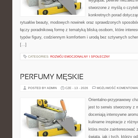
wyglądać pewnie niezależni
stworzone z myślą o czytel
konkretnych porad dotycząc
rytuałów beauty, modowych nowinek oraz sprawdzonych sposobów
łączy poradnikową formę z tematyką bliską osobom, które interes
typów figury, codziennym komfortem i urodą bez sztywnych sche
[…]
CATEGORIES:
ROZWÓJ EMOCJONALNY I SPOŁECZNY
PERFUMY MĘSKIE
POSTED BY ADMIN
CZE - 13 - 2026
MOŻLIWOŚĆ KOMENTOWA
Orientalno-przyprawowy char
jest to serwis stworzony z 
doceniają intensywne aroma
kulinarne inspiracje z różny
która może zainteresować 
świata, jak i tych, którzy 