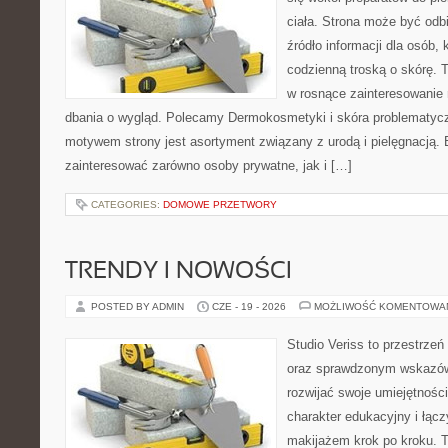
ciała. Strona może być odb
źródło informacji dla osób, k
codzienną troską o skórę. T
w rosnące zainteresowanie
dbania o wygląd. Polecamy Dermokosmetyki i skóra problematyc
motywem strony jest asortyment związany z urodą i pielęgnacją. 
zainteresować zarówno osoby prywatne, jak i […]
CATEGORIES:
DOMOWE PRZETWORY
TRENDY I NOWOŚCI
POSTED BY ADMIN
CZE - 19 - 2026
MOŻLIWOŚĆ KOMENTOWA
Studio Veriss to przestrzeń
oraz sprawdzonym wskazów
rozwijać swoje umiejętnośc
charakter edukacyjny i łąc
makijażem krok po kroku. T