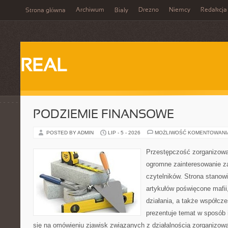
Archiwum
Drezno
Niemcy
Redakcja
Strona główna
Biały
REAL
PODZIEMIE FINANSOWE
POSTED BY ADMIN
LIP - 5 - 2026
MOŻLIWOŚĆ KOMENTOWAN
Przestępczość zorganizowan
ogromne zainteresowanie za
czytelników. Strona stano
artykułów poświęcone mafii,
działania, a także współc
prezentuje temat w sposób 
się na omówieniu zjawisk związanych z działalnością zorganizo