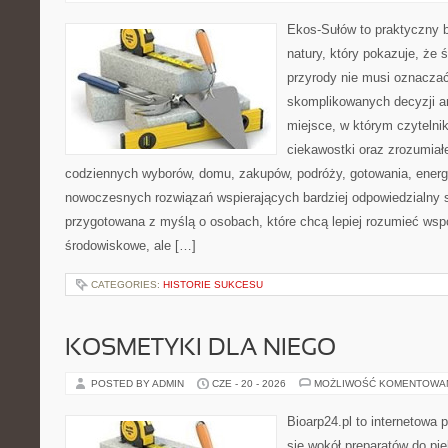
Ekos-Sułów to praktyczny b
natury, który pokazuje, że
przyrody nie musi oznaczać
skomplikowanych decyzji a
miejsce, w którym czytelni
ciekawostki oraz zrozumiał
codziennych wyborów, domu, zakupów, podróży, gotowania, energii
nowoczesnych rozwiązań wspierających bardziej odpowiedzialny st
przygotowana z myślą o osobach, które chcą lepiej rozumieć ws
środowiskowe, ale […]
CATEGORIES:
HISTORIE SUKCESU
KOSMETYKI DLA NIEGO
POSTED BY ADMIN
CZE - 20 - 2026
MOŻLIWOŚĆ KOMENTOWA
Bioarp24.pl to internetowa 
się wokół preparatów do pie