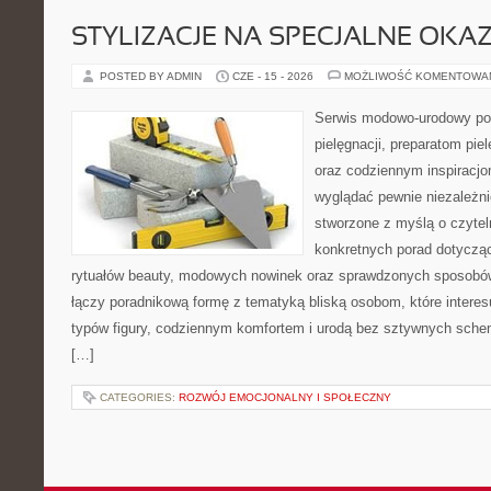
STYLIZACJE NA SPECJALNE OKAZ
POSTED BY ADMIN
CZE - 15 - 2026
MOŻLIWOŚĆ KOMENTOWA
Serwis modowo-urodowy po
pielęgnacji, preparatom pi
oraz codziennym inspiracjo
wyglądać pewnie niezależni
stworzone z myślą o czytel
konkretnych porad dotycząc
rytuałów beauty, modowych nowinek oraz sprawdzonych sposobów
łączy poradnikową formę z tematyką bliską osobom, które interes
typów figury, codziennym komfortem i urodą bez sztywnych sche
[…]
CATEGORIES:
ROZWÓJ EMOCJONALNY I SPOŁECZNY