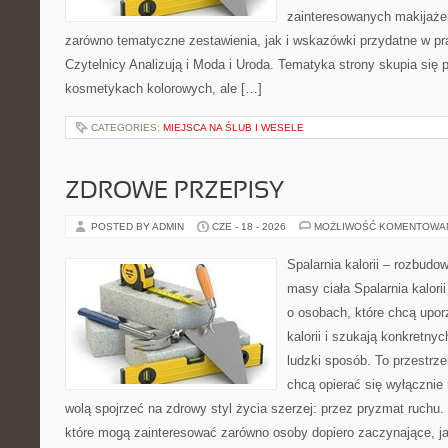
zainteresowanych makijaż
zarówno tematyczne zestawienia, jak i wskazówki przydatne w pra
Czytelnicy Analizują i Moda i Uroda. Tematyka strony skupia się
kosmetykach kolorowych, ale […]
CATEGORIES:
MIEJSCA NA ŚLUB I WESELE
ZDROWE PRZEPISY
POSTED BY ADMIN
CZE - 18 - 2026
MOŻLIWOŚĆ KOMENTOWA
Spalarnia kalorii – rozbudo
masy ciała Spalarnia kalori
o osobach, które chcą upo
kalorii i szukają konkretny
ludzki sposób. To przestrze
chcą opierać się wyłącznie
wolą spojrzeć na zdrowy styl życia szerzej: przez pryzmat ruchu.
które mogą zainteresować zarówno osoby dopiero zaczynające, jak