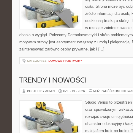
ciała. Strona może być odb
źródło informacji dla osób, k
codzienną troską o skórę. T
w rosnące zainteresowanie
dbania o wygląd. Polecamy Dermokosmetyki i skóra problematyc
motywem strony jest asortyment związany z urodą i pielęgnacją. 
zainteresować zarówno osoby prywatne, jak i […]
CATEGORIES:
DOMOWE PRZETWORY
TRENDY I NOWOŚCI
POSTED BY ADMIN
CZE - 19 - 2026
MOŻLIWOŚĆ KOMENTOWA
Studio Veriss to przestrzeń
oraz sprawdzonym wskazów
rozwijać swoje umiejętnośc
charakter edukacyjny i łąc
makijażem krok po kroku. T