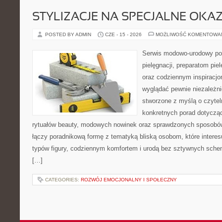
STYLIZACJE NA SPECJALNE OKAZ
POSTED BY ADMIN
CZE - 15 - 2026
MOŻLIWOŚĆ KOMENTOWA
Serwis modowo-urodowy po
pielęgnacji, preparatom pi
oraz codziennym inspiracjo
wyglądać pewnie niezależni
stworzone z myślą o czytel
konkretnych porad dotycząc
rytuałów beauty, modowych nowinek oraz sprawdzonych sposobów
łączy poradnikową formę z tematyką bliską osobom, które interes
typów figury, codziennym komfortem i urodą bez sztywnych sche
[…]
CATEGORIES:
ROZWÓJ EMOCJONALNY I SPOŁECZNY