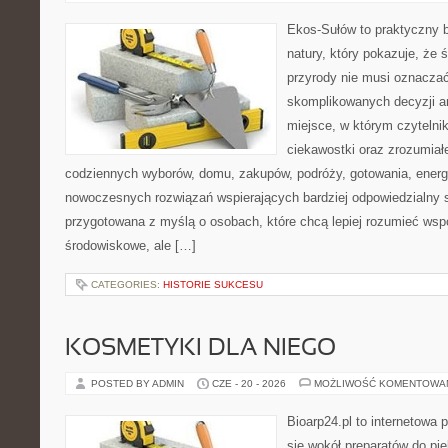
Ekos-Sułów to praktyczny b
natury, który pokazuje, że
przyrody nie musi oznaczać
skomplikowanych decyzji a
miejsce, w którym czytelni
ciekawostki oraz zrozumiał
codziennych wyborów, domu, zakupów, podróży, gotowania, energii
nowoczesnych rozwiązań wspierających bardziej odpowiedzialny st
przygotowana z myślą o osobach, które chcą lepiej rozumieć ws
środowiskowe, ale […]
CATEGORIES:
HISTORIE SUKCESU
KOSMETYKI DLA NIEGO
POSTED BY ADMIN
CZE - 20 - 2026
MOŻLIWOŚĆ KOMENTOWA
Bioarp24.pl to internetowa 
się wokół preparatów do pie