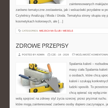
zainteresowanych makijaż
zarówno tematyczne zestawienia, jak i wskazówki przydatne w pra
Czytelnicy Analizują i Moda i Uroda. Tematyka strony skupia się
kosmetykach kolorowych, ale […]
CATEGORIES:
MIEJSCA NA ŚLUB I WESELE
ZDROWE PRZEPISY
POSTED BY ADMIN
CZE - 18 - 2026
MOŻLIWOŚĆ KOMENTOWA
Spalarnia kalorii – rozbudo
masy ciała Spalarnia kalori
o osobach, które chcą upo
kalorii i szukają konkretny
ludzki sposób. To przestrze
chcą opierać się wyłącznie
wolą spojrzeć na zdrowy styl życia szerzej: przez pryzmat ruchu.
które mogą zainteresować zarówno osoby dopiero zaczynające, jak