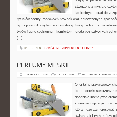
wyglądać pewnie niezależni
stworzone z myślą o czytel
konkretnych porad dotycząc
rytuałów beauty, modowych nowinek oraz sprawdzonych sposobów
łączy poradnikową formę z tematyką bliską osobom, które interes
typów figury, codziennym komfortem i urodą bez sztywnych sche
[…]
CATEGORIES:
ROZWÓJ EMOCJONALNY I SPOŁECZNY
PERFUMY MĘSKIE
POSTED BY ADMIN
CZE - 13 - 2026
MOŻLIWOŚĆ KOMENTOWA
Orientalno-przyprawowy char
jest to serwis stworzony z 
doceniają intensywne aroma
kulinarne inspiracje z różny
która może zainteresować 
świata, jak i tych, którzy 