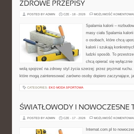
ZDROWE PRZEPISY
POSTED BY ADMIN
CZE - 18 - 2026
MOŻLIWOŚĆ KOMENTOWA
Spalarnia kalorii – rozbudo
masy ciała Spalarnia kalori
o osobach, które chcą upo
kalorii i szukają konkretny
ludzki sposób. To przestrze
chcą opierać się wyłącznie
wolą spojrzeć na zdrowy styl życia szerzej: przez pryzmat ruchu.
które mogą zainteresować zarówno osoby dopiero zaczynające, jak
CATEGORIES:
EKO MODA SPORTOWA
ŚWIATŁOWODY I NOWOCZESNE 
POSTED BY ADMIN
CZE - 17 - 2026
MOŻLIWOŚĆ KOMENTOWA
Internat.com.pl to nowocze