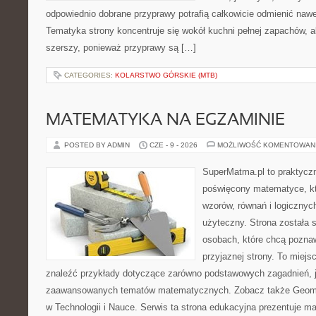
odpowiednio dobrane przyprawy potrafią całkowicie odmienić nawe
Tematyka strony koncentruje się wokół kuchni pełnej zapachów, al
szerszy, ponieważ przyprawy są […]
CATEGORIES:
KOLARSTWO GÓRSKIE (MTB)
MATEMATYKA NA EGZAMINIE
POSTED BY ADMIN
CZE - 9 - 2026
MOŻLIWOŚĆ KOMENTOWAN
SuperMatma.pl to praktyczn
poświęcony matematyce, któ
wzorów, równań i logicznyc
użyteczny. Strona została 
osobach, które chcą poznaw
przyjaznej strony. To miej
znaleźć przykłady dotyczące zarówno podstawowych zagadnień, ja
zaawansowanych tematów matematycznych. Zobacz także Geomet
w Technologii i Nauce. Serwis ta strona edukacyjna prezentuje 