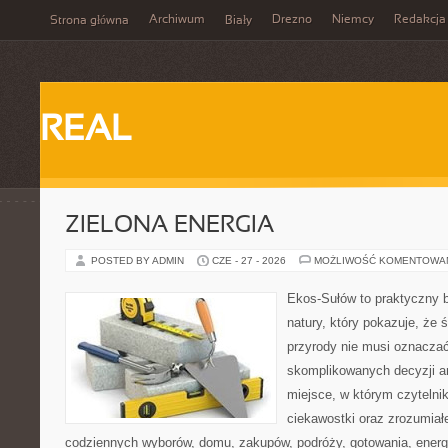
Archiwum
Drezno
Niemcy
Redakcja
Strona główna
Biały
REAL
ZIELONA ENERGIA
POSTED BY ADMIN
CZE - 27 - 2026
MOŻLIWOŚĆ KOMENTOWA
Ekos-Sułów to praktyczny b
natury, który pokazuje, że
przyrody nie musi oznaczać
skomplikowanych decyzji a
miejsce, w którym czytelni
ciekawostki oraz zrozumiał
codziennych wyborów, domu, zakupów, podróży, gotowania, energii