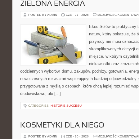
ZIELONA ENERGIA
POSTED BY ADMIN
CZE - 27 - 2026
MOŻLIWOŚĆ KOMENTOWA
Ekos-Sułów to praktyczny b
natury, który pokazuje, że
przyrody nie musi oznaczać
skomplikowanych decyzji a
miejsce, w którym czytelni
ciekawostki oraz zrozumiał
codziennych wyborów, domu, zakupów, podróży, gotowania, energii
nowoczesnych rozwiązań wspierających bardziej odpowiedzialny st
przygotowana z myślą o osobach, które chcą lepiej rozumieć ws
środowiskowe, ale […]
CATEGORIES:
HISTORIE SUKCESU
KOSMETYKI DLA NIEGO
POSTED BY ADMIN
CZE - 20 - 2026
MOŻLIWOŚĆ KOMENTOWA