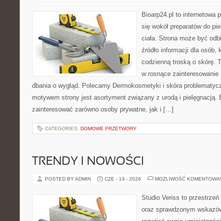
Bioarp24.pl to internetowa 
się wokół preparatów do pie
ciała. Strona może być odb
źródło informacji dla osób, k
codzienną troską o skórę. T
w rosnące zainteresowanie
dbania o wygląd. Polecamy Dermokosmetyki i skóra problematyc
motywem strony jest asortyment związany z urodą i pielęgnacją. 
zainteresować zarówno osoby prywatne, jak i […]
CATEGORIES:
DOMOWE PRZETWORY
TRENDY I NOWOŚCI
POSTED BY ADMIN
CZE - 19 - 2026
MOŻLIWOŚĆ KOMENTOWA
Studio Veriss to przestrzeń
oraz sprawdzonym wskazów