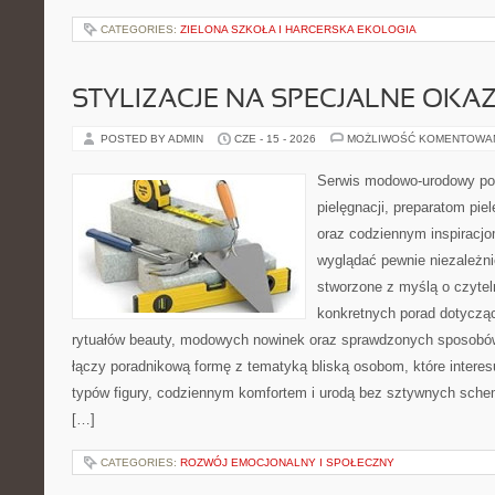
CATEGORIES:
ZIELONA SZKOŁA I HARCERSKA EKOLOGIA
STYLIZACJE NA SPECJALNE OKAZ
POSTED BY ADMIN
CZE - 15 - 2026
MOŻLIWOŚĆ KOMENTOWA
Serwis modowo-urodowy po
pielęgnacji, preparatom pi
oraz codziennym inspiracjo
wyglądać pewnie niezależni
stworzone z myślą o czytel
konkretnych porad dotycząc
rytuałów beauty, modowych nowinek oraz sprawdzonych sposobów
łączy poradnikową formę z tematyką bliską osobom, które interes
typów figury, codziennym komfortem i urodą bez sztywnych sche
[…]
CATEGORIES:
ROZWÓJ EMOCJONALNY I SPOŁECZNY