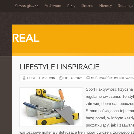
Archiwum
Drezno
Niemcy
Redakcja
Strona główna
Biały
REAL
LIFESTYLE I INSPIRACJE
POSTED BY ADMIN
LIP - 4 - 2026
MOŻLIWOŚĆ KOMENTOWAN
Sport i aktywność fizyczna 
regularne ćwiczenia. To sty
zdrowie, dobre samopoczuci
Strona poświęcona tej tem
bazę porad, w którym każdy
początkujący, jak i zaawa
wartościowe materiały dotyczące treningów, ćwiczeń, zdrowego st