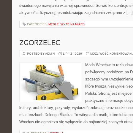
świadomego rozwijania własnej sprawności. Serwis koncentruje s
aktywności fizycznej, przedstawiając zagadnienia związane z […]
CATEGORIES:
MEBLE SZYTE NA MIARĘ
ZGORZELEC
POSTED BY ADMIN
LIP - 2 - 2026
MOŻLIWOŚĆ KOMENTOWAN
Moda Wrocław to rozbudowa
poświęcony podróżom na D
szczególnym uwzględnienie
które tworzą niezwykle nie
Polski. Strona jest miejsc
praktyczne informacje dotyc
kultury, architektury, przyrody, wydarzeń, rekreacji oraz codzienn
miasteczkach Dolnego Śląska. To witryna dla osób, które lubią p
Wrocław nie ogranicza się wyłącznie do najbardziej znanych atrakc