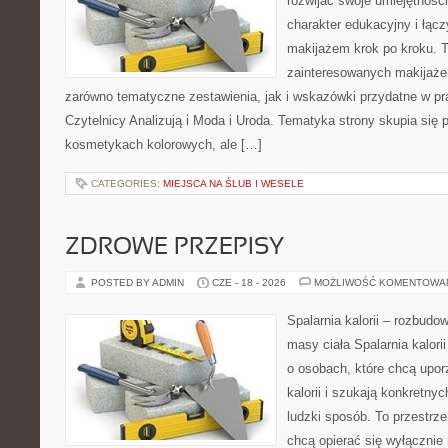
rozwijać swoje umiejętnośc
charakter edukacyjny i łąc
makijażem krok po kroku. T
zainteresowanych makijaż
zarówno tematyczne zestawienia, jak i wskazówki przydatne w pra
Czytelnicy Analizują i Moda i Uroda. Tematyka strony skupia się
kosmetykach kolorowych, ale […]
CATEGORIES:
MIEJSCA NA ŚLUB I WESELE
ZDROWE PRZEPISY
POSTED BY ADMIN
CZE - 18 - 2026
MOŻLIWOŚĆ KOMENTOWA
Spalarnia kalorii – rozbudo
masy ciała Spalarnia kalori
o osobach, które chcą upo
kalorii i szukają konkretny
ludzki sposób. To przestrze
chcą opierać się wyłącznie