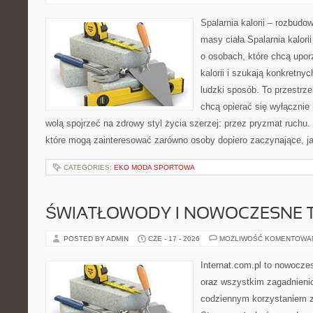
Spalarnia kalorii – rozbudo
masy ciała Spalarnia kalori
o osobach, które chcą upo
kalorii i szukają konkretny
ludzki sposób. To przestrze
chcą opierać się wyłącznie
wolą spojrzeć na zdrowy styl życia szerzej: przez pryzmat ruchu.
które mogą zainteresować zarówno osoby dopiero zaczynające, jak
CATEGORIES:
EKO MODA SPORTOWA
ŚWIATŁOWODY I NOWOCZESNE 
POSTED BY ADMIN
CZE - 17 - 2026
MOŻLIWOŚĆ KOMENTOWA
Internat.com.pl to nowocze
oraz wszystkim zagadnienio
codziennym korzystaniem z