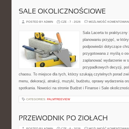
SALE OKOLICZNOŚCIOWE
POSTED BY ADMIN
CZE - 7 - 2026
MOŻLIWOŚĆ KOMENTOWAN
Sala Lacerta to praktyczny
planowaniu przyjęć, w któr
podpowiedzi dotyczące chrz
przygotowana z myślą o os
zaplanować wydarzenie w s
przypadkowych decyzji, poś
chaosu. To miejsce dla tych, którzy szukają czytelnych porad zw
menu, dekoracji, atrakcji, muzyki, budżetu, oprawy wydarzenia o
spotkania. Nowości na stronie Budżet i Finanse i Sale okolicznoś
CATEGORIES:
PALMTREEVIEW
PRZEWODNIK PO ZIOŁACH
POSTED BY ADMIN
CZE - 6 - 2026
MOŻLIWOŚĆ KOMENTOWAN