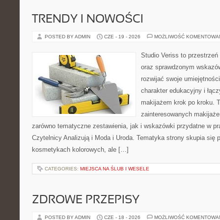
TRENDY I NOWOŚCI
POSTED BY ADMIN
CZE - 19 - 2026
MOŻLIWOŚĆ KOMENTOWA
Studio Veriss to przestrzeń
oraz sprawdzonym wskazów
rozwijać swoje umiejętnośc
charakter edukacyjny i łąc
makijażem krok po kroku. T
zainteresowanych makijaż
zarówno tematyczne zestawienia, jak i wskazówki przydatne w pra
Czytelnicy Analizują i Moda i Uroda. Tematyka strony skupia się
kosmetykach kolorowych, ale […]
CATEGORIES:
MIEJSCA NA ŚLUB I WESELE
ZDROWE PRZEPISY
POSTED BY ADMIN
CZE - 18 - 2026
MOŻLIWOŚĆ KOMENTOWA