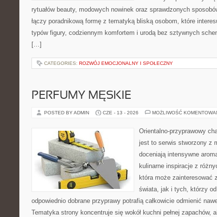
rytuałów beauty, modowych nowinek oraz sprawdzonych sposobów
łączy poradnikową formę z tematyką bliską osobom, które interes
typów figury, codziennym komfortem i urodą bez sztywnych sche
[…]
CATEGORIES:
ROZWÓJ EMOCJONALNY I SPOŁECZNY
PERFUMY MĘSKIE
POSTED BY ADMIN
CZE - 13 - 2026
MOŻLIWOŚĆ KOMENTOWA
Orientalno-przyprawowy char
jest to serwis stworzony z 
doceniają intensywne aroma
kulinarne inspiracje z różny
która może zainteresować 
świata, jak i tych, którzy 
odpowiednio dobrane przyprawy potrafią całkowicie odmienić nawe
Tematyka strony koncentruje się wokół kuchni pełnej zapachów, al