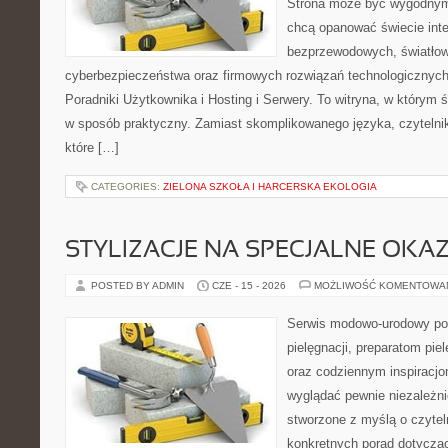
Strona może być wygodnym 
chcą opanować świecie inter
bezprzewodowych, światłow
cyberbezpieczeństwa oraz firmowych rozwiązań technologicznych.
Poradniki Użytkownika i Hosting i Serwery. To witryna, w którym 
w sposób praktyczny. Zamiast skomplikowanego języka, czytelni
które […]
CATEGORIES:
ZIELONA SZKOŁA I HARCERSKA EKOLOGIA
STYLIZACJE NA SPECJALNE OKAZ
POSTED BY ADMIN
CZE - 15 - 2026
MOŻLIWOŚĆ KOMENTOWA
Serwis modowo-urodowy po
pielęgnacji, preparatom pi
oraz codziennym inspiracjo
wyglądać pewnie niezależni
stworzone z myślą o czytel
konkretnych porad dotycząc