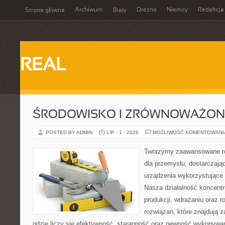
Archiwum
Drezno
Niemcy
Redakcja
Strona główna
Biały
REAL
ŚRODOWISKO I ZRÓWNOWAŻON
POSTED BY ADMIN
LIP - 1 - 2026
MOŻLIWOŚĆ KOMENTOWAN
Tworzymy zaawansowane ro
dla przemysłu, dostarczaj
urządzenia wykorzystujące 
Nasza działalność koncentru
produkcji, wdrażaniu oraz
rozwiązań, które znajdują 
gdzie liczy się efektywność, staranność oraz pewność wykonywa