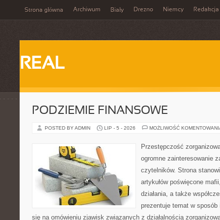
Archiwum
Drezno
Niemcy
Redakcja
Strona główna
Biały
REAL
PODZIEMIE FINANSOWE
POSTED BY ADMIN
LIP - 5 - 2026
MOŻLIWOŚĆ KOMENTOWAN
Przestępczość zorganizowan
ogromne zainteresowanie za
czytelników. Strona stano
artykułów poświęcone mafii,
działania, a także współc
prezentuje temat w sposób 
się na omówieniu zjawisk związanych z działalnością zorganizo