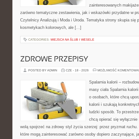
zainteresowanych makijaż
zarówno tematyczne zestawienia, jak i wskazówki przydatne w pra
Czytelnicy Analizują i Moda i Uroda. Tematyka strony skupia się
kosmetykach kolorowych, ale […]
CATEGORIES:
MIEJSCA NA ŚLUB I WESELE
ZDROWE PRZEPISY
POSTED BY ADMIN
CZE - 18 - 2026
MOŻLIWOŚĆ KOMENTOWA
Spalarnia kalorii – rozbudo
masy ciała Spalarnia kalori
o osobach, które chcą upo
kalorii i szukają konkretny
ludzki sposób. To przestrze
chcą opierać się wyłącznie
wolą spojrzeć na zdrowy styl życia szerzej: przez pryzmat ruchu.
które mogą zainteresować zarówno osoby dopiero zaczynające, jak