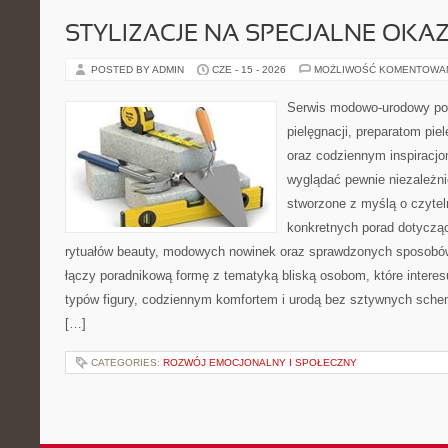
STYLIZACJE NA SPECJALNE OKAZ
POSTED BY ADMIN
CZE - 15 - 2026
MOŻLIWOŚĆ KOMENTOWA
Serwis modowo-urodowy po
pielęgnacji, preparatom pi
oraz codziennym inspiracjo
wyglądać pewnie niezależni
stworzone z myślą o czytel
konkretnych porad dotycząc
rytuałów beauty, modowych nowinek oraz sprawdzonych sposobów
łączy poradnikową formę z tematyką bliską osobom, które interes
typów figury, codziennym komfortem i urodą bez sztywnych sche
[…]
CATEGORIES:
ROZWÓJ EMOCJONALNY I SPOŁECZNY