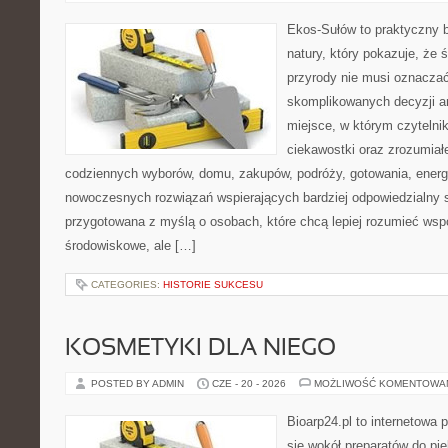
Ekos-Sułów to praktyczny b
natury, który pokazuje, że
przyrody nie musi oznaczać
skomplikowanych decyzji a
miejsce, w którym czytelni
ciekawostki oraz zrozumiał
codziennych wyborów, domu, zakupów, podróży, gotowania, energii
nowoczesnych rozwiązań wspierających bardziej odpowiedzialny st
przygotowana z myślą o osobach, które chcą lepiej rozumieć ws
środowiskowe, ale […]
CATEGORIES:
HISTORIE SUKCESU
KOSMETYKI DLA NIEGO
POSTED BY ADMIN
CZE - 20 - 2026
MOŻLIWOŚĆ KOMENTOWA
Bioarp24.pl to internetowa 
się wokół preparatów do pie