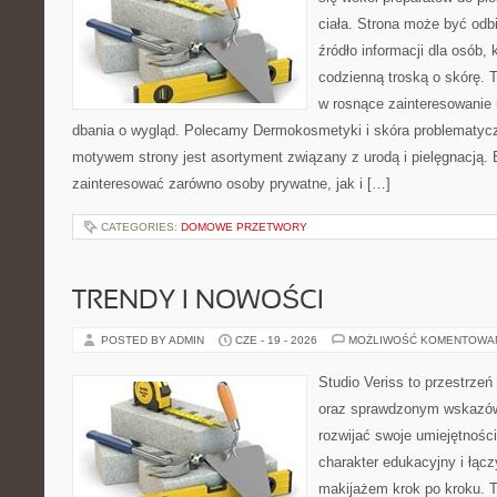
ciała. Strona może być odb
źródło informacji dla osób, k
codzienną troską o skórę. T
w rosnące zainteresowanie
dbania o wygląd. Polecamy Dermokosmetyki i skóra problematyc
motywem strony jest asortyment związany z urodą i pielęgnacją. 
zainteresować zarówno osoby prywatne, jak i […]
CATEGORIES:
DOMOWE PRZETWORY
TRENDY I NOWOŚCI
POSTED BY ADMIN
CZE - 19 - 2026
MOŻLIWOŚĆ KOMENTOWA
Studio Veriss to przestrzeń
oraz sprawdzonym wskazów
rozwijać swoje umiejętnośc
charakter edukacyjny i łąc
makijażem krok po kroku. T