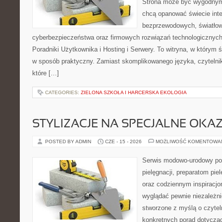
Strona może być wygodnym 
chcą opanować świecie inter
bezprzewodowych, światłow
cyberbezpieczeństwa oraz firmowych rozwiązań technologicznych.
Poradniki Użytkownika i Hosting i Serwery. To witryna, w którym 
w sposób praktyczny. Zamiast skomplikowanego języka, czytelni
które […]
CATEGORIES:
ZIELONA SZKOŁA I HARCERSKA EKOLOGIA
STYLIZACJE NA SPECJALNE OKAZ
POSTED BY ADMIN
CZE - 15 - 2026
MOŻLIWOŚĆ KOMENTOWA
Serwis modowo-urodowy po
pielęgnacji, preparatom pi
oraz codziennym inspiracjo
wyglądać pewnie niezależni
stworzone z myślą o czytel
konkretnych porad dotycząc