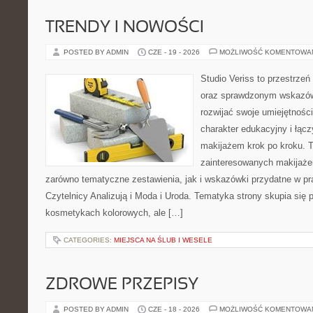
TRENDY I NOWOŚCI
POSTED BY ADMIN
CZE - 19 - 2026
MOŻLIWOŚĆ KOMENTOWA
Studio Veriss to przestrzeń
oraz sprawdzonym wskazów
rozwijać swoje umiejętnośc
charakter edukacyjny i łąc
makijażem krok po kroku. T
zainteresowanych makijaż
zarówno tematyczne zestawienia, jak i wskazówki przydatne w pra
Czytelnicy Analizują i Moda i Uroda. Tematyka strony skupia się
kosmetykach kolorowych, ale […]
CATEGORIES:
MIEJSCA NA ŚLUB I WESELE
ZDROWE PRZEPISY
POSTED BY ADMIN
CZE - 18 - 2026
MOŻLIWOŚĆ KOMENTOWA