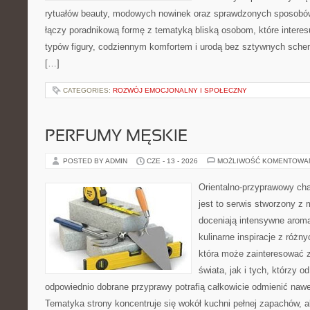
rytuałów beauty, modowych nowinek oraz sprawdzonych sposobów
łączy poradnikową formę z tematyką bliską osobom, które interes
typów figury, codziennym komfortem i urodą bez sztywnych sche
[…]
CATEGORIES:
ROZWÓJ EMOCJONALNY I SPOŁECZNY
PERFUMY MĘSKIE
POSTED BY ADMIN
CZE - 13 - 2026
MOŻLIWOŚĆ KOMENTOWA
Orientalno-przyprawowy char
jest to serwis stworzony z 
doceniają intensywne aroma
kulinarne inspiracje z różny
która może zainteresować 
świata, jak i tych, którzy 
odpowiednio dobrane przyprawy potrafią całkowicie odmienić nawe
Tematyka strony koncentruje się wokół kuchni pełnej zapachów, al