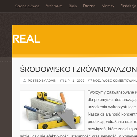
Archiwum
Drezno
Niemcy
Redakcja
Strona główna
Biały
REAL
ŚRODOWISKO I ZRÓWNOWAŻON
POSTED BY ADMIN
LIP - 1 - 2026
MOŻLIWOŚĆ KOMENTOWAN
Tworzymy zaawansowane ro
dla przemysłu, dostarczaj
urządzenia wykorzystujące 
Nasza działalność koncentru
produkcji, wdrażaniu oraz
rozwiązań, które znajdują 
gdzie liczy się efektywność, staranność oraz pewność wykonywa