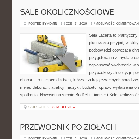
SALE OKOLICZNOŚCIOWE
POSTED BY ADMIN
CZE - 7 - 2026
MOŻLIWOŚĆ KOMENTOWAN
Sala Lacerta to praktyczny
planowaniu przyjęć, w któr
podpowiedzi dotyczące chrz
przygotowana z myślą o os
zaplanować wydarzenie w s
przypadkowych decyzji, poś
chaosu. To miejsce dla tych, którzy szukają czytelnych porad zw
menu, dekoracji, atrakcji, muzyki, budżetu, oprawy wydarzenia o
spotkania. Nowości na stronie Budżet i Finanse i Sale okolicznoś
CATEGORIES:
PALMTREEVIEW
PRZEWODNIK PO ZIOŁACH
POSTED BY ADMIN
CZE - 6 - 2026
MOŻLIWOŚĆ KOMENTOWAN