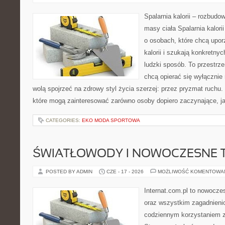
Spalarnia kalorii – rozbudo
masy ciała Spalarnia kalori
o osobach, które chcą upo
kalorii i szukają konkretny
ludzki sposób. To przestrze
chcą opierać się wyłącznie
wolą spojrzeć na zdrowy styl życia szerzej: przez pryzmat ruchu.
które mogą zainteresować zarówno osoby dopiero zaczynające, jak
CATEGORIES:
EKO MODA SPORTOWA
ŚWIATŁOWODY I NOWOCZESNE 
POSTED BY ADMIN
CZE - 17 - 2026
MOŻLIWOŚĆ KOMENTOWA
Internat.com.pl to nowocze
oraz wszystkim zagadnienio
codziennym korzystaniem z