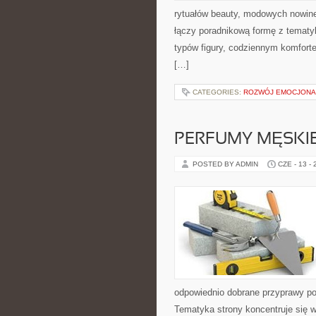
rytuałów beauty, modowych nowin
łączy poradnikową formę z tematyk
typów figury, codziennym komfort
[…]
CATEGORIES:
ROZWÓJ EMOCJONA
PERFUMY MĘSKI
POSTED BY ADMIN
CZE - 13 -
odpowiednio dobrane przyprawy pot
Tematyka strony koncentruje się wo