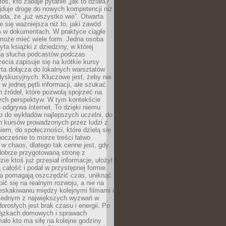
oś, kto zadaje pytanie „jak to działa?”
jduje drogę do nowych kompetencji niż
łada, że „już wszystko wie”. Otwarta
e się ważniejsza niż to, jaki zawód
 w dokumentach. W praktyce ciągłe
 może mieć wiele form. Jedna osoba
yta książki z dziedziny, w której
uga słucha podcastów podczas
zecia zapisuje się na krótkie kursy
rta dołącza do lokalnych warsztatów
yskusyjnych. Kluczowe jest, żeby nie
w jednej pętli informacji, ale szukać
 źródeł, które pozwolą spojrzeć na
nych perspektyw. W tym kontekście
 odgrywa internet. To dzięki niemu
 do wykładów najlepszych uczelni, do
h kursów prowadzonych przez ludzi z
em, do społeczności, które dzielą się
ocześnie to morze treści łatwo
 w chaos, dlatego tak cenne jest, gdy
dobrze przygotowaną stronę z
zie ktoś już przesiał informacje, ułożył
ą całość i podał w przystępnej formie.
ca pomagają oszczędzić czas, uniknąć
pić się na realnym rozwoju, a nie na
eskakiwaniu między kolejnymi filmami i
 Jednym z największych wyzwań w
dorosłych jest brak czasu i energii. Po
iązkach domowych i sprawach
ało kto ma siłę na kolejne godziny