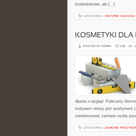
środowiskowe, ale […]
CATEGORIES:
HISTORIE SUKCESU
KOSMETYKI DLA 
POSTED BY ADMIN
CZE - 20 -
dbania o wygląd. Polecamy Dermo
motywem strony jest asortyment zw
zainteresować zarówno osoby pryw
CATEGORIES:
DOMOWE PRZETWO