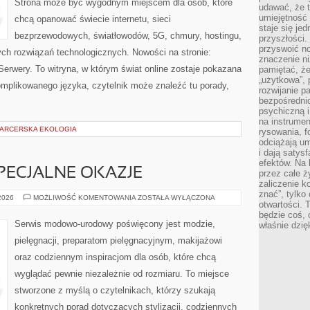
Strona może być wygodnym miejscem dla osób, które
udawać, że 
umiejętność 
chcą opanować świecie internetu, sieci
staje się je
bezprzewodowych, światłowodów, 5G, chmury, hostingu,
przyszłości.
przyswoić n
ch rozwiązań technologicznych. Nowości na stronie:
znaczenie ni
 Serwery. To witryna, w którym świat online zostaje pokazana
pamiętać, że
„użytkowa”,
mplikowanego języka, czytelnik może znaleźć tu porady,
rozwijanie pa
bezpośrednio
psychiczną i
na instrumen
 HARCERSKA EKOLOGIA
rysowania, f
odciążają um
i dają satys
efektów. Na 
SPECJALNE OKAZJE
przez całe ż
zaliczenie ko
znać”, tylko
STYLIZACJE
 2026
MOŻLIWOŚĆ KOMENTOWANIA
ZOSTAŁA WYŁĄCZONA
otwartości.
NA
SPECJALNE
będzie coś, 
OKAZJE
Serwis modowo-urodowy poświęcony jest modzie,
właśnie dzię
pielęgnacji, preparatom pielęgnacyjnym, makijażowi
oraz codziennym inspiracjom dla osób, które chcą
wyglądać pewnie niezależnie od rozmiaru. To miejsce
stworzone z myślą o czytelnikach, którzy szukają
konkretnych porad dotyczących stylizacji, codziennych