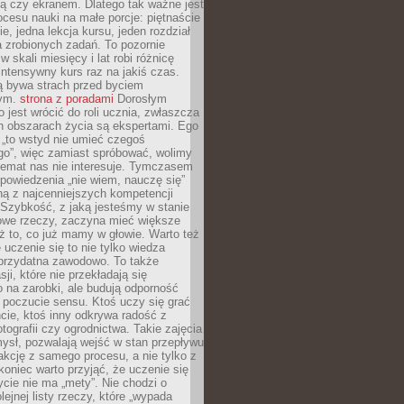
ą czy ekranem. Dlatego tak ważne jest
rocesu nauki na małe porcje: piętnaście
ie, jedna lekcja kursu, jeden rozdział
ka zrobionych zadań. To pozornie
 w skali miesięcy i lat robi różnicę
intensywny kurs raz na jakiś czas.
ą bywa strach przed byciem
cym.
strona z poradami
Dorosłym
o jest wrócić do roli ucznia, zwłaszcza
ch obszarach życia są ekspertami. Ego
 „to wstyd nie umieć czegoś
o”, więc zamiast spróbować, wolimy
temat nas nie interesuje. Tymczasem
powiedzenia „nie wiem, nauczę się”
dną z najcenniejszych kompetencji
 Szybkość, z jaką jesteśmy w stanie
owe rzeczy, zaczyna mieć większe
ż to, co już mamy w głowie. Warto też
 uczenie się to nie tylko wiedza
 przydatna zawodowo. To także
sji, które nie przekładają się
 na zarobki, ale budują odporność
 poczucie sensu. Ktoś uczy się grać
cie, ktoś inny odkrywa radość z
otografii czy ogrodnictwa. Takie zajęcia
ysł, pozwalają wejść w stan przepływu
fakcję z samego procesu, a nie tylko z
koniec warto przyjąć, że uczenie się
ycie nie ma „mety”. Nie chodzi o
lejnej listy rzeczy, które „wypada