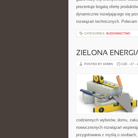
prezentuje bogatą ofertę produktów
dynamicznie rozwijającego się pr
rozwiązań technicznych. Polecam 
CATEGORIES:
BUDOWNICTWO
ZIELONA ENERGI
POSTED BY ADMIN
CZE - 27 -
codziennych wyborów, domu, zakupó
nowoczesnych rozwiązań wspierając
przygotowana z myślą o osobach, 