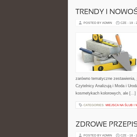
TRENDY I NOWOŚ
POSTED BY ADMIN
CZE - 19 -
zarówno tematyczne zestawienia, j
Czytelnicy Analizują i Moda i Uro
kosmetykach kolorowych, ale […]
CATEGORIES:
MIEJSCA NA ŚLUB I
ZDROWE PRZEPI
POSTED BY ADMIN
CZE - 18 -