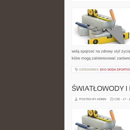
wolą spojrzeć na zdrowy styl życi
które mogą zainteresować zarówno 
CATEGORIES:
EKO MODA SPORTO
ŚWIATŁOWODY I
POSTED BY ADMIN
CZE - 17 -