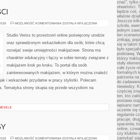
znać”, tylko
otwartości.
CI
będzie coś, 
właśnie dzię
Jeszcze kilk
TRENDY
 2026
MOŻLIWOŚĆ KOMENTOWANIA
ZOSTAŁA WYŁĄCZONA
szkoła, ewen
I
jednym zawo
NOWOŚCI
ten scenari
Studio Veriss to przestrzeń online poświęcony urodzie
znikają, poj
oraz sprawdzonym wskazówkom dla osób, które chcą
się w takim 
było specjal
rozwijać swoje umiejętności makijażowe. Strona ma
podstawą. W
charakter edukacyjny i łączy w sobie tematy związane z
którzy traktu
stały elemen
makijażem krok po kroku. To portal dla osób
całe życie n
formalnych k
zainteresowanych makijażem, w którym można znaleźć
patrzenia n
ak i wskazówki przydatne w pracy stylistki. Polecam
do zadawania
niewiedzy. Kt
da. Tematyka strony skupia się przede wszystkim na
częściej zna
ten, kto zak
postawa staj
wpisano nam
 WESELE
uczenie się
regularnie cz
pracuje, dr
spacerów, tr
SY
online, czwa
czy klubów d
zamykać się 
ZDROWE
 2026
MOŻLIWOŚĆ KOMENTOWANIA
ZOSTAŁA WYŁĄCZONA