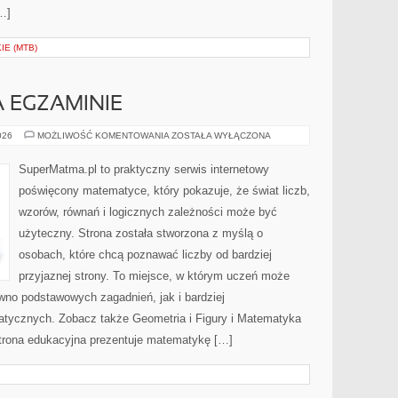
…]
E (MTB)
 EGZAMINIE
MATEMATYKA
026
MOŻLIWOŚĆ KOMENTOWANIA
ZOSTAŁA WYŁĄCZONA
NA
EGZAMINIE
SuperMatma.pl to praktyczny serwis internetowy
poświęcony matematyce, który pokazuje, że świat liczb,
wzorów, równań i logicznych zależności może być
użyteczny. Strona została stworzona z myślą o
osobach, które chcą poznawać liczby od bardziej
przyjaznej strony. To miejsce, w którym uczeń może
wno podstawowych zagadnień, jak i bardziej
ycznych. Zobacz także Geometria i Figury i Matematyka
 strona edukacyjna prezentuje matematykę […]