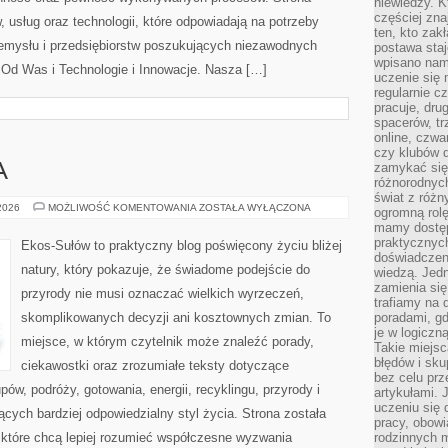
niewiedzy. Kt
częściej zna
, usług oraz technologii, które odpowiadają na potrzeby
ten, kto zak
zemysłu i przedsiębiorstw poszukujących niezawodnych
postawa staj
wpisano nam
Od Was i Technologie i Innowacje. Nasza […]
uczenie się
regularnie cz
pracuje, dr
spacerów, tr
online, czwa
czy klubów d
zamykać się 
A
różnorodnych
świat z róż
ZIELONA
 2026
MOŻLIWOŚĆ KOMENTOWANIA
ZOSTAŁA WYŁĄCZONA
ogromną rolę
ENERGIA
mamy dostęp
praktycznyc
Ekos-Sułów to praktyczny blog poświęcony życiu bliżej
doświadczeni
natury, który pokazuje, że świadome podejście do
wiedzą. Jedn
zamienia się
przyrody nie musi oznaczać wielkich wyrzeczeń,
trafiamy na 
skomplikowanych decyzji ani kosztownych zmian. To
poradami, gd
je w logiczn
miejsce, w którym czytelnik może znaleźć porady,
Takie miejs
błędów i sku
ciekawostki oraz zrozumiałe teksty dotyczące
bez celu prz
w, podróży, gotowania, energii, recyklingu, przyrody i
artykułami.
uczeniu się 
ych bardziej odpowiedzialny styl życia. Strona została
pracy, obow
które chcą lepiej rozumieć współczesne wyzwania
rodzinnych m