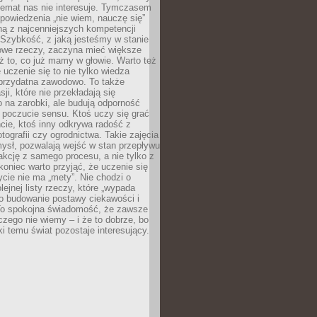
temat nas nie interesuje. Tymczasem
powiedzenia „nie wiem, nauczę się”
dną z najcenniejszych kompetencji
 Szybkość, z jaką jesteśmy w stanie
owe rzeczy, zaczyna mieć większe
ż to, co już mamy w głowie. Warto też
 uczenie się to nie tylko wiedza
 przydatna zawodowo. To także
sji, które nie przekładają się
 na zarobki, ale budują odporność
 poczucie sensu. Ktoś uczy się grać
cie, ktoś inny odkrywa radość z
otografii czy ogrodnictwa. Takie zajęcia
ysł, pozwalają wejść w stan przepływu
fakcję z samego procesu, a nie tylko z
koniec warto przyjąć, że uczenie się
ycie nie ma „mety”. Nie chodzi o
lejnej listy rzeczy, które „wypada
 o budowanie postawy ciekawości i
 To spokojna świadomość, że zawsze
czego nie wiemy – i że to dobrze, bo
ki temu świat pozostaje interesujący.