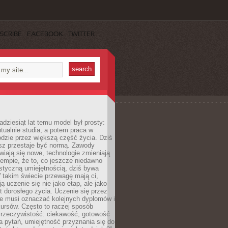
SCRIBE
FACEBOOK
TWITTER
adziesiąt lat temu model był prosty:
tualnie studia, a potem praca w
dzie przez większą część życia. Dziś
usz przestaje być normą. Zawody
awiają się nowe, technologie zmieniają
tempie, że to, co jeszcze niedawno
istyczną umiejętnością, dziś bywa
 takim świecie przewagę mają ci,
ją uczenie się nie jako etap, ale jako
t dorosłego życia. Uczenie się przez
ie musi oznaczać kolejnych dyplomów i
ursów. Często to raczej sposób
a rzeczywistość: ciekawość, gotowość
 pytań, umiejętność przyznania się do