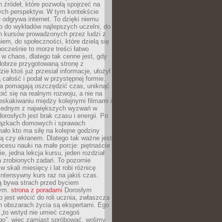
 źródeł, które pozwolą spojrzeć na
nych perspektyw. W tym kontekście
 odgrywa internet. To dzięki niemu
 do wykładów najlepszych uczelni, do
h kursów prowadzonych przez ludzi z
em, do społeczności, które dzielą się
ocześnie to morze treści łatwo
 w chaos, dlatego tak cenne jest, gdy
dobrze przygotowaną stronę z
zie ktoś już przesiał informacje, ułożył
ą całość i podał w przystępnej formie.
ca pomagają oszczędzić czas, uniknąć
pić się na realnym rozwoju, a nie na
eskakiwaniu między kolejnymi filmami i
 Jednym z największych wyzwań w
dorosłych jest brak czasu i energii. Po
iązkach domowych i sprawach
ało kto ma siłę na kolejne godziny
ą czy ekranem. Dlatego tak ważne jest
rocesu nauki na małe porcje: piętnaście
ie, jedna lekcja kursu, jeden rozdział
ka zrobionych zadań. To pozornie
 w skali miesięcy i lat robi różnicę
intensywny kurs raz na jakiś czas.
ą bywa strach przed byciem
cym.
strona z poradami
Dorosłym
o jest wrócić do roli ucznia, zwłaszcza
ch obszarach życia są ekspertami. Ego
 „to wstyd nie umieć czegoś
o”, więc zamiast spróbować, wolimy