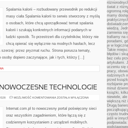
PRZEPISY
różnorodnych
świat z róż
Spalarnia kalorii – rozbudowany przewodnik po redukcji
ogromną rolę
mamy dostęp
masy ciała Spalarnia kalorii to serwis stworzony z myślą
praktycznyc
o osobach, które chcą uporządkować temat spalania
doświadczeni
wiedzą. Jedn
kalorii i szukają konkretnych informacji podanych w
zamienia się
ludzki sposób. To przestrzeń dla czytelników, którzy nie
trafiamy na 
poradami, gd
chcą opierać się wyłącznie na modnych hasłach, lecz
je w logiczn
Takie miejs
a szerzej: przez pryzmat ruchu. Strona porusza tematy,
błędów i sku
osoby dopiero zaczynające, jak i tych, którzy […]
bez celu prz
artykułami.
uczeniu się 
WA
pracy, obow
rodzinnych m
przed książk
rozbijanie p
 NOWOCZESNE TECHNOLOGIE
minut dzienn
książki, kil
niewiele, ale
ŚWIATŁOWODY
 2026
MOŻLIWOŚĆ KOMENTOWANIA
ZOSTAŁA WYŁĄCZONA
I
większą niż 
NOWOCZESNE
Drugą barier
TECHNOLOGIE
Internat.com.pl to nowoczesny portal poświęcony sieci
początkują
często trudn
oraz wszystkim zagadnieniom, które łączą się z
jeśli w inny
codziennym korzystaniem z urządzeń mobilnych.
podpowiada:
podstawoweg