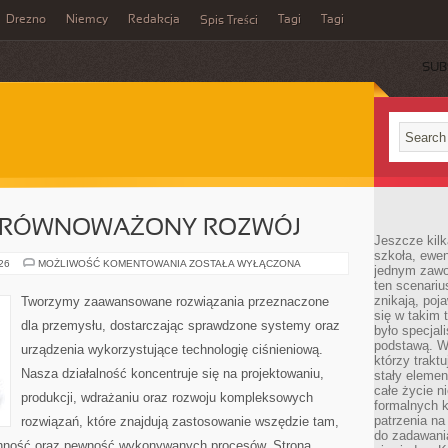
Drezno
Niemcy
Redakcja
Tagi
Tagi
Spis Treści
SUB
 ZRÓWNOWAŻONY ROZWÓJ
Jeszcze kilk
szkoła, ewen
ŚRODOWISKO
026
MOŻLIWOŚĆ KOMENTOWANIA
ZOSTAŁA WYŁĄCZONA
jednym zawo
I
ten scenari
ZRÓWNOWAŻONY
ROZWÓJ
znikają, poj
Tworzymy zaawansowane rozwiązania przeznaczone
się w takim 
dla przemysłu, dostarczając sprawdzone systemy oraz
było specjal
podstawą. W
urządzenia wykorzystujące technologię ciśnieniową.
którzy traktu
Nasza działalność koncentruje się na projektowaniu,
stały elemen
całe życie n
produkcji, wdrażaniu oraz rozwoju kompleksowych
formalnych k
patrzenia n
rozwiązań, które znajdują zastosowanie wszędzie tam,
do zadawania
ranność oraz pewność wykonywanych procesów. Strona