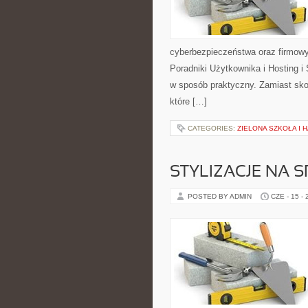
cyberbezpieczeństwa oraz firmowy
Poradniki Użytkownika i Hosting i
w sposób praktyczny. Zamiast sko
które […]
CATEGORIES:
ZIELONA SZKOŁA I
STYLIZACJE NA 
POSTED BY ADMIN
CZE - 15 -