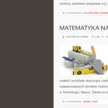
szerszy, ponieważ przyprawy są [
CATEGORIES:
KOLARSTWO GÓRSKI
MATEMATYKA NA
POSTED BY ADMIN
CZE - 9 - 2
znaleźć przykłady dotyczące zaró
zaawansowanych tematów matemat
w Technologii i Nauce. Serwis ta
CATEGORIES:
MAMA I TATA