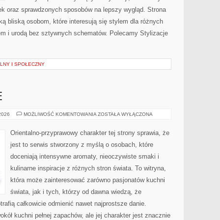
ek oraz sprawdzonych sposobów na lepszy wygląd. Strona
ą bliską osobom, które interesują się stylem dla różnych
em i urodą bez sztywnych schematów. Polecamy Stylizacje
LNY I SPOŁECZNY
E
PERFUMY
 2026
MOŻLIWOŚĆ KOMENTOWANIA
ZOSTAŁA WYŁĄCZONA
MĘSKIE
Orientalno-przyprawowy charakter tej strony sprawia, że
jest to serwis stworzony z myślą o osobach, które
doceniają intensywne aromaty, nieoczywiste smaki i
kulinarne inspiracje z różnych stron świata. To witryna,
która może zainteresować zarówno pasjonatów kuchni
świata, jak i tych, którzy od dawna wiedzą, że
rafią całkowicie odmienić nawet najprostsze danie.
kół kuchni pełnej zapachów, ale jej charakter jest znacznie