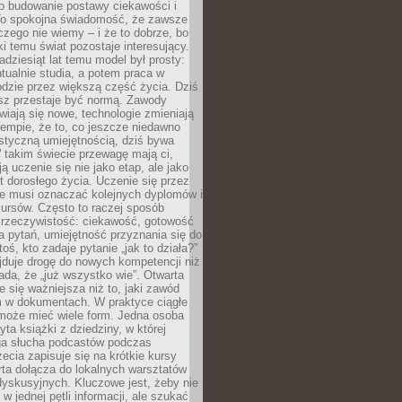
 o budowanie postawy ciekawości i
 To spokojna świadomość, że zawsze
czego nie wiemy – i że to dobrze, bo
ki temu świat pozostaje interesujący.
adziesiąt lat temu model był prosty:
tualnie studia, a potem praca w
dzie przez większą część życia. Dziś
usz przestaje być normą. Zawody
awiają się nowe, technologie zmieniają
tempie, że to, co jeszcze niedawno
istyczną umiejętnością, dziś bywa
 takim świecie przewagę mają ci,
ją uczenie się nie jako etap, ale jako
t dorosłego życia. Uczenie się przez
ie musi oznaczać kolejnych dyplomów i
ursów. Często to raczej sposób
a rzeczywistość: ciekawość, gotowość
 pytań, umiejętność przyznania się do
oś, kto zadaje pytanie „jak to działa?”
jduje drogę do nowych kompetencji niż
łada, że „już wszystko wie”. Otwarta
e się ważniejsza niż to, jaki zawód
 w dokumentach. W praktyce ciągłe
 może mieć wiele form. Jedna osoba
yta książki z dziedziny, w której
uga słucha podcastów podczas
zecia zapisuje się na krótkie kursy
rta dołącza do lokalnych warsztatów
yskusyjnych. Kluczowe jest, żeby nie
w jednej pętli informacji, ale szukać