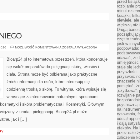
przed książk
rozbijanie p
minut dzienn
książki, kil
niewiele, ale
większą niż 
Drugą barier
początkują
NIEGO
często trudn
jeśli w inny
KOSMETYKI
 2026
MOŻLIWOŚĆ KOMENTOWANIA
ZOSTAŁA WYŁĄCZONA
podpowiada:
DLA
podstawoweg
NIEGO
udawać, że 
Bioarp24.pl to internetowa przestrzeń, która koncentruje
umiejętność 
się wokół preparatów do pielęgnacji skóry, włosów i
staje się je
przyszłości.
ciała. Strona może być odbierana jako praktyczne
przyswoić n
znaczenie ni
źródło informacji dla osób, które interesują się
pamiętać, że
codzienną troską o skórę. To witryna, która wpisuje się
„użytkowa”,
rozwijanie pa
w rosnące zainteresowanie naturalnymi sposobami
bezpośrednio
kosmetyki i skóra problematyczna i Kosmetyki. Głównym
psychiczną i
na instrumen
iązany z urodą i pielęgnacją. Bioarp24.pl może
rysowania, f
odciążają um
atne, jak i […]
i dają satys
efektów. Na 
RY
przez całe ż
zaliczenie ko