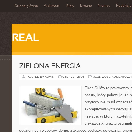
Archiwum
Drezno
Niemcy
Redakcja
Strona główna
Biały
REAL
ZIELONA ENERGIA
POSTED BY ADMIN
CZE - 27 - 2026
MOŻLIWOŚĆ KOMENTOWA
Ekos-Sułów to praktyczny b
natury, który pokazuje, że
przyrody nie musi oznaczać
skomplikowanych decyzji a
miejsce, w którym czytelni
ciekawostki oraz zrozumiał
codziennych wyborów, domu, zakupów, podróży, gotowania, energii