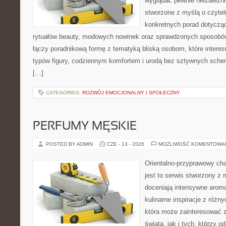
wyglądać pewnie niezależni
stworzone z myślą o czytel
konkretnych porad dotycząc
rytuałów beauty, modowych nowinek oraz sprawdzonych sposobów
łączy poradnikową formę z tematyką bliską osobom, które interes
typów figury, codziennym komfortem i urodą bez sztywnych sche
[…]
CATEGORIES:
ROZWÓJ EMOCJONALNY I SPOŁECZNY
PERFUMY MĘSKIE
POSTED BY ADMIN
CZE - 13 - 2026
MOŻLIWOŚĆ KOMENTOWA
Orientalno-przyprawowy char
jest to serwis stworzony z 
doceniają intensywne aroma
kulinarne inspiracje z różny
która może zainteresować 
świata, jak i tych, którzy 