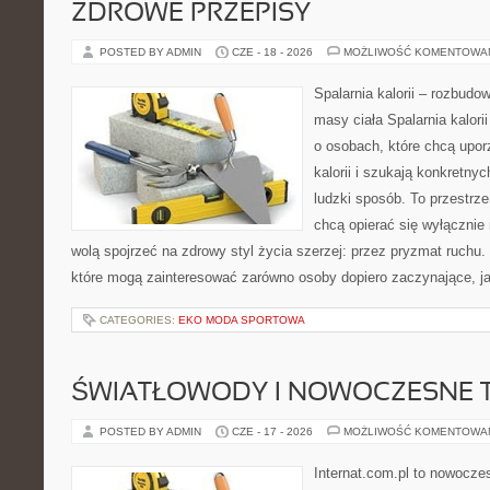
ZDROWE PRZEPISY
POSTED BY ADMIN
CZE - 18 - 2026
MOŻLIWOŚĆ KOMENTOWA
Spalarnia kalorii – rozbudo
masy ciała Spalarnia kalori
o osobach, które chcą upo
kalorii i szukają konkretny
ludzki sposób. To przestrze
chcą opierać się wyłącznie
wolą spojrzeć na zdrowy styl życia szerzej: przez pryzmat ruchu.
które mogą zainteresować zarówno osoby dopiero zaczynające, jak
CATEGORIES:
EKO MODA SPORTOWA
ŚWIATŁOWODY I NOWOCZESNE 
POSTED BY ADMIN
CZE - 17 - 2026
MOŻLIWOŚĆ KOMENTOWA
Internat.com.pl to nowocze