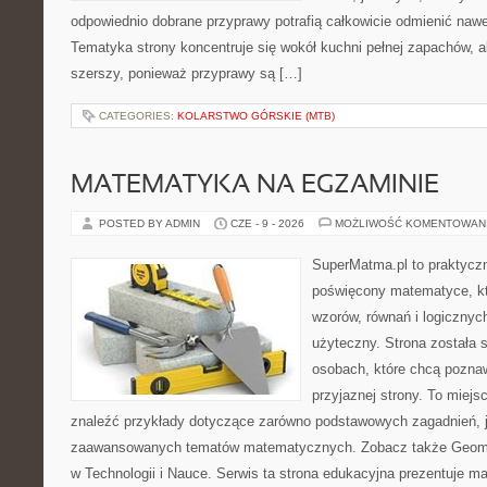
odpowiednio dobrane przyprawy potrafią całkowicie odmienić nawe
Tematyka strony koncentruje się wokół kuchni pełnej zapachów, al
szerszy, ponieważ przyprawy są […]
CATEGORIES:
KOLARSTWO GÓRSKIE (MTB)
MATEMATYKA NA EGZAMINIE
POSTED BY ADMIN
CZE - 9 - 2026
MOŻLIWOŚĆ KOMENTOWAN
SuperMatma.pl to praktyczn
poświęcony matematyce, któ
wzorów, równań i logicznyc
użyteczny. Strona została 
osobach, które chcą poznaw
przyjaznej strony. To miej
znaleźć przykłady dotyczące zarówno podstawowych zagadnień, ja
zaawansowanych tematów matematycznych. Zobacz także Geomet
w Technologii i Nauce. Serwis ta strona edukacyjna prezentuje 