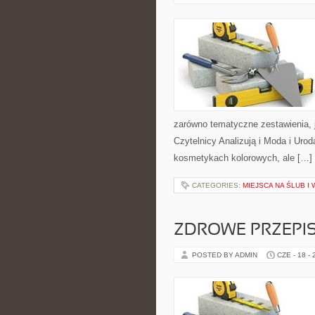
zarówno tematyczne zestawienia, j
Czytelnicy Analizują i Moda i Uro
kosmetykach kolorowych, ale […]
CATEGORIES:
MIEJSCA NA ŚLUB I
ZDROWE PRZEPI
POSTED BY ADMIN
CZE - 18 -