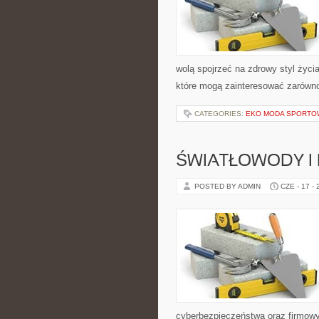
wolą spojrzeć na zdrowy styl życi
które mogą zainteresować zarówno 
CATEGORIES:
EKO MODA SPORTO
ŚWIATŁOWODY I
POSTED BY ADMIN
CZE - 17 -
cyberbezpieczeństwa oraz firmowy