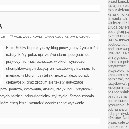
przed książk
rozbijanie p
minut dzienn
książki, kil
niewiele, ale
większą niż 
A
Drugą barier
początkują
często trudn
ZIELONA
 2026
MOŻLIWOŚĆ KOMENTOWANIA
ZOSTAŁA WYŁĄCZONA
ENERGIA
jeśli w inny
podpowiada:
Ekos-Sułów to praktyczny blog poświęcony życiu bliżej
podstawoweg
udawać, że 
natury, który pokazuje, że świadome podejście do
umiejętność 
przyrody nie musi oznaczać wielkich wyrzeczeń,
staje się je
przyszłości.
skomplikowanych decyzji ani kosztownych zmian. To
przyswoić n
znaczenie ni
miejsce, w którym czytelnik może znaleźć porady,
pamiętać, że
ciekawostki oraz zrozumiałe teksty dotyczące
„użytkowa”,
rozwijanie pa
w, podróży, gotowania, energii, recyklingu, przyrody i
bezpośrednio
ych bardziej odpowiedzialny styl życia. Strona została
psychiczną i
na instrumen
które chcą lepiej rozumieć współczesne wyzwania
rysowania, f
odciążają um
i dają satys
efektów. Na 
przez całe ż
zaliczenie ko