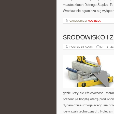
miasteczkach Dolnego Śląska. To w
Wrocław nie ogranicza się wyłączni
CATEGORIES:
MOBZILLA
ŚRODOWISKO I
POSTED BY ADMIN
LIP - 1 - 2
gdzie liczy się efektywność, sta
prezentuje bogatą ofertę produktów
dynamicznie rozwijającego się pr
rozwiązań technicznych. Polecam 