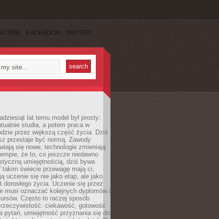
SCRIBE
FACEBOOK
TWITTER
adziesiąt lat temu model był prosty:
tualnie studia, a potem praca w
dzie przez większą część życia. Dziś
usz przestaje być normą. Zawody
awiają się nowe, technologie zmieniają
tempie, że to, co jeszcze niedawno
istyczną umiejętnością, dziś bywa
 takim świecie przewagę mają ci,
ją uczenie się nie jako etap, ale jako
t dorosłego życia. Uczenie się przez
ie musi oznaczać kolejnych dyplomów i
ursów. Często to raczej sposób
a rzeczywistość: ciekawość, gotowość
 pytań, umiejętność przyznania się do