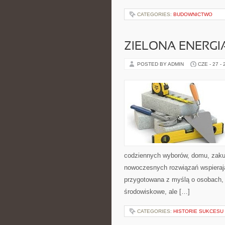
CATEGORIES:
BUDOWNICTWO
ZIELONA ENERGI
POSTED BY ADMIN
CZE - 27 -
codziennych wyborów, domu, zakupó
nowoczesnych rozwiązań wspierając
przygotowana z myślą o osobach, 
środowiskowe, ale […]
CATEGORIES:
HISTORIE SUKCESU