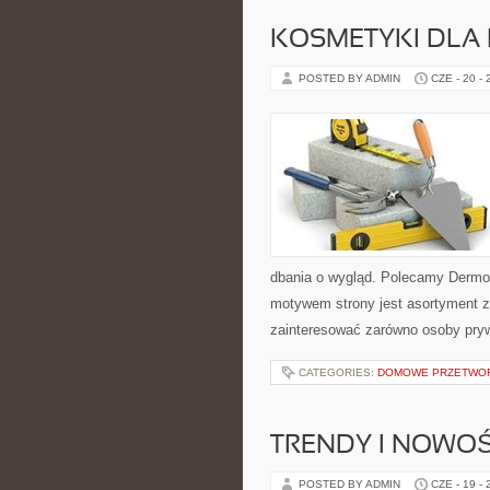
KOSMETYKI DLA 
POSTED BY ADMIN
CZE - 20 -
dbania o wygląd. Polecamy Dermo
motywem strony jest asortyment zw
zainteresować zarówno osoby pryw
CATEGORIES:
DOMOWE PRZETWO
TRENDY I NOWOŚ
POSTED BY ADMIN
CZE - 19 -