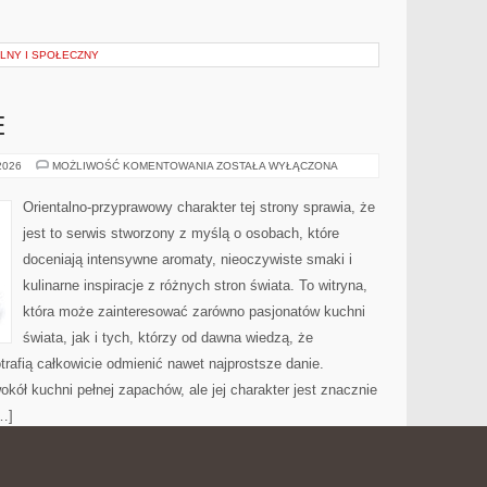
LNY I SPOŁECZNY
E
PERFUMY
 2026
MOŻLIWOŚĆ KOMENTOWANIA
ZOSTAŁA WYŁĄCZONA
MĘSKIE
Orientalno-przyprawowy charakter tej strony sprawia, że
jest to serwis stworzony z myślą o osobach, które
doceniają intensywne aromaty, nieoczywiste smaki i
kulinarne inspiracje z różnych stron świata. To witryna,
która może zainteresować zarówno pasjonatów kuchni
świata, jak i tych, którzy od dawna wiedzą, że
rafią całkowicie odmienić nawet najprostsze danie.
kół kuchni pełnej zapachów, ale jej charakter jest znacznie
…]
E (MTB)