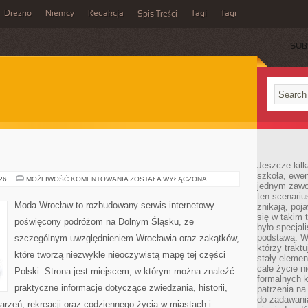
Drezno
Niemcy
Redakcja
Tagi
Tagi
Spis Treści
SUB
Jeszcze kilk
szkoła, ewen
ZGORZELEC
026
MOŻLIWOŚĆ KOMENTOWANIA
ZOSTAŁA WYŁĄCZONA
jednym zawo
ten scenari
Moda Wrocław to rozbudowany serwis internetowy
znikają, poj
się w takim 
poświęcony podróżom na Dolnym Śląsku, ze
było specjal
podstawą. W
szczególnym uwzględnieniem Wrocławia oraz zakątków,
którzy traktu
które tworzą niezwykle nieoczywistą mapę tej części
stały elemen
całe życie n
Polski. Strona jest miejscem, w którym można znaleźć
formalnych k
praktyczne informacje dotyczące zwiedzania, historii,
patrzenia n
do zadawania
ydarzeń, rekreacji oraz codziennego życia w miastach i