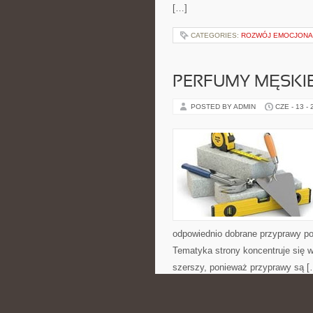
[…]
CATEGORIES:
ROZWÓJ EMOCJONA
PERFUMY MĘSKI
POSTED BY ADMIN
CZE - 13 -
odpowiednio dobrane przyprawy pot
Tematyka strony koncentruje się wo
szerszy, ponieważ przyprawy są [
CATEGORIES:
KOLARSTWO GÓRSKI