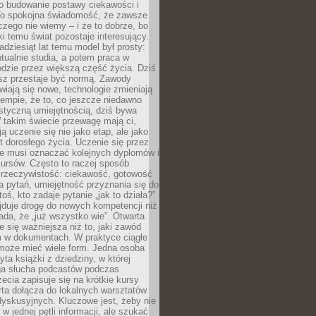
 o budowanie postawy ciekawości i
 To spokojna świadomość, że zawsze
czego nie wiemy – i że to dobrze, bo
ki temu świat pozostaje interesujący.
adziesiąt lat temu model był prosty:
tualnie studia, a potem praca w
dzie przez większą część życia. Dziś
usz przestaje być normą. Zawody
awiają się nowe, technologie zmieniają
tempie, że to, co jeszcze niedawno
istyczną umiejętnością, dziś bywa
 takim świecie przewagę mają ci,
ją uczenie się nie jako etap, ale jako
t dorosłego życia. Uczenie się przez
ie musi oznaczać kolejnych dyplomów i
ursów. Często to raczej sposób
a rzeczywistość: ciekawość, gotowość
 pytań, umiejętność przyznania się do
oś, kto zadaje pytanie „jak to działa?”
jduje drogę do nowych kompetencji niż
łada, że „już wszystko wie”. Otwarta
e się ważniejsza niż to, jaki zawód
 w dokumentach. W praktyce ciągłe
 może mieć wiele form. Jedna osoba
yta książki z dziedziny, w której
uga słucha podcastów podczas
zecia zapisuje się na krótkie kursy
rta dołącza do lokalnych warsztatów
yskusyjnych. Kluczowe jest, żeby nie
w jednej pętli informacji, ale szukać