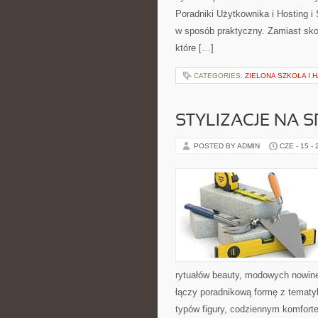
Poradniki Użytkownika i Hosting i
w sposób praktyczny. Zamiast sko
które […]
CATEGORIES:
ZIELONA SZKOŁA I
STYLIZACJE NA 
POSTED BY ADMIN
CZE - 15 -
rytuałów beauty, modowych nowin
łączy poradnikową formę z tematyk
typów figury, codziennym komfort