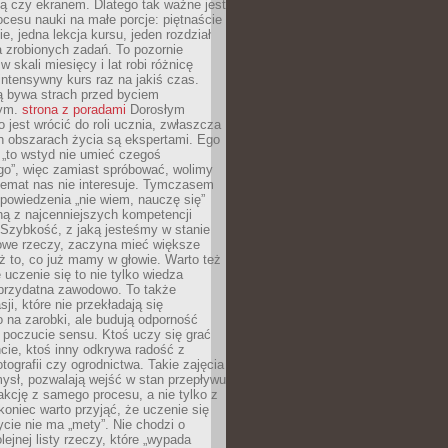
ą czy ekranem. Dlatego tak ważne jest
rocesu nauki na małe porcje: piętnaście
ie, jedna lekcja kursu, jeden rozdział
ka zrobionych zadań. To pozornie
 w skali miesięcy i lat robi różnicę
intensywny kurs raz na jakiś czas.
ą bywa strach przed byciem
cym.
strona z poradami
Dorosłym
o jest wrócić do roli ucznia, zwłaszcza
ch obszarach życia są ekspertami. Ego
 „to wstyd nie umieć czegoś
o”, więc zamiast spróbować, wolimy
temat nas nie interesuje. Tymczasem
powiedzenia „nie wiem, nauczę się”
dną z najcenniejszych kompetencji
 Szybkość, z jaką jesteśmy w stanie
owe rzeczy, zaczyna mieć większe
ż to, co już mamy w głowie. Warto też
 uczenie się to nie tylko wiedza
 przydatna zawodowo. To także
sji, które nie przekładają się
 na zarobki, ale budują odporność
 poczucie sensu. Ktoś uczy się grać
cie, ktoś inny odkrywa radość z
otografii czy ogrodnictwa. Takie zajęcia
ysł, pozwalają wejść w stan przepływu
fakcję z samego procesu, a nie tylko z
koniec warto przyjąć, że uczenie się
ycie nie ma „mety”. Nie chodzi o
lejnej listy rzeczy, które „wypada