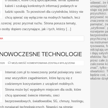
o osobach, które chcą uporządkować temat spalania
udawać, że 
kalorii i szukają konkretnych informacji podanych w
umiejętność 
staje się je
ludzki sposób. To przestrzeń dla czytelników, którzy nie
przyszłości.
przyswoić n
chcą opierać się wyłącznie na modnych hasłach, lecz
znaczenie ni
a szerzej: przez pryzmat ruchu. Strona porusza tematy,
pamiętać, że
„użytkowa”,
osoby dopiero zaczynające, jak i tych, którzy […]
rozwijanie pa
bezpośrednio
psychiczną i
WA
na instrumen
rysowania, f
odciążają um
i dają satys
 NOWOCZESNE TECHNOLOGIE
efektów. Na 
przez całe ż
ŚWIATŁOWODY
 2026
MOŻLIWOŚĆ KOMENTOWANIA
ZOSTAŁA WYŁĄCZONA
zaliczenie ko
I
znać”, tylko
NOWOCZESNE
TECHNOLOGIE
otwartości.
Internat.com.pl to nowoczesny portal poświęcony sieci
będzie coś, 
oraz wszystkim zagadnieniom, które łączą się z
właśnie dzię
codziennym korzystaniem z urządzeń mobilnych.
Strona może być wygodnym miejscem dla osób, które
chcą opanować świecie internetu, sieci
bezprzewodowych, światłowodów, 5G, chmury, hostingu,
ch rozwiązań technologicznych. Nowości na stronie: