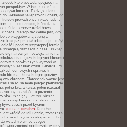
 źródeł, które pozwolą spojrzeć na
nych perspektyw. W tym kontekście
 odgrywa internet. To dzięki niemu
 do wykładów najlepszych uczelni, do
h kursów prowadzonych przez ludzi z
em, do społeczności, które dzielą się
ocześnie to morze treści łatwo
 w chaos, dlatego tak cenne jest, gdy
dobrze przygotowaną stronę z
zie ktoś już przesiał informacje, ułożył
ą całość i podał w przystępnej formie.
ca pomagają oszczędzić czas, uniknąć
pić się na realnym rozwoju, a nie na
eskakiwaniu między kolejnymi filmami i
 Jednym z największych wyzwań w
dorosłych jest brak czasu i energii. Po
iązkach domowych i sprawach
ało kto ma siłę na kolejne godziny
ą czy ekranem. Dlatego tak ważne jest
rocesu nauki na małe porcje: piętnaście
ie, jedna lekcja kursu, jeden rozdział
ka zrobionych zadań. To pozornie
 w skali miesięcy i lat robi różnicę
intensywny kurs raz na jakiś czas.
ą bywa strach przed byciem
cym.
strona z poradami
Dorosłym
o jest wrócić do roli ucznia, zwłaszcza
ch obszarach życia są ekspertami. Ego
 „to wstyd nie umieć czegoś
o”, więc zamiast spróbować, wolimy