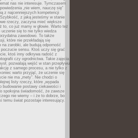
temat nas nie interesuje. Tymczasem
powiedzenia „nie wiem, nauczę się”
dną z najcenniejszych kompetencji
 Szybkość, z jaką jesteśmy w stanie
owe rzeczy, zaczyna mieć większe
ż to, co już mamy w głowie. Warto też
 uczenie się to nie tylko wiedza
 przydatna zawodowo. To także
sji, które nie przekładają się
 na zarobki, ale budują odporność
 poczucie sensu. Ktoś uczy się grać
cie, ktoś inny odkrywa radość z
otografii czy ogrodnictwa. Takie zajęcia
ysł, pozwalają wejść w stan przepływu
fakcję z samego procesu, a nie tylko z
koniec warto przyjąć, że uczenie się
ycie nie ma „mety”. Nie chodzi o
lejnej listy rzeczy, które „wypada
 o budowanie postawy ciekawości i
 To spokojna świadomość, że zawsze
czego nie wiemy – i że to dobrze, bo
ki temu świat pozostaje interesujący.