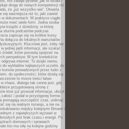
oś, kto zadaje pytanie „jak to działa?”
jduje drogę do nowych kompetencji niż
łada, że „już wszystko wie”. Otwarta
e się ważniejsza niż to, jaki zawód
 w dokumentach. W praktyce ciągłe
 może mieć wiele form. Jedna osoba
yta książki z dziedziny, w której
uga słucha podcastów podczas
zecia zapisuje się na krótkie kursy
rta dołącza do lokalnych warsztatów
yskusyjnych. Kluczowe jest, żeby nie
w jednej pętli informacji, ale szukać
 źródeł, które pozwolą spojrzeć na
nych perspektyw. W tym kontekście
 odgrywa internet. To dzięki niemu
 do wykładów najlepszych uczelni, do
h kursów prowadzonych przez ludzi z
em, do społeczności, które dzielą się
ocześnie to morze treści łatwo
 w chaos, dlatego tak cenne jest, gdy
dobrze przygotowaną stronę z
zie ktoś już przesiał informacje, ułożył
ą całość i podał w przystępnej formie.
ca pomagają oszczędzić czas, uniknąć
pić się na realnym rozwoju, a nie na
eskakiwaniu między kolejnymi filmami i
 Jednym z największych wyzwań w
dorosłych jest brak czasu i energii. Po
iązkach domowych i sprawach
ało kto ma siłę na kolejne godziny