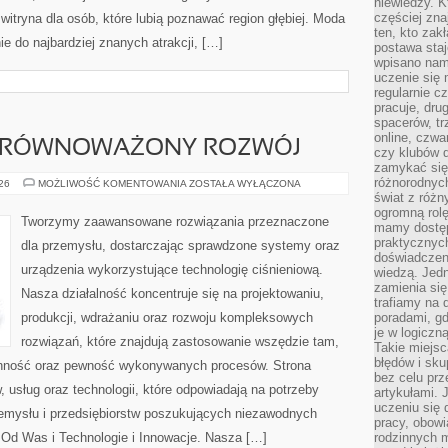
niewiedzy. Kt
częściej zna
itryna dla osób, które lubią poznawać region głębiej. Moda
ten, kto zak
e do najbardziej znanych atrakcji, […]
postawa staj
wpisano nam
uczenie się
regularnie cz
pracuje, dr
spacerów, tr
online, czwa
 ZRÓWNOWAŻONY ROZWÓJ
czy klubów d
zamykać się 
różnorodnych
ŚRODOWISKO
026
MOŻLIWOŚĆ KOMENTOWANIA
ZOSTAŁA WYŁĄCZONA
I
świat z róż
ZRÓWNOWAŻONY
ogromną rolę
ROZWÓJ
Tworzymy zaawansowane rozwiązania przeznaczone
mamy dostęp
praktycznyc
dla przemysłu, dostarczając sprawdzone systemy oraz
doświadczeni
urządzenia wykorzystujące technologię ciśnieniową.
wiedzą. Jedn
zamienia się
Nasza działalność koncentruje się na projektowaniu,
trafiamy na 
produkcji, wdrażaniu oraz rozwoju kompleksowych
poradami, gd
je w logiczn
rozwiązań, które znajdują zastosowanie wszędzie tam,
Takie miejs
błędów i sku
ranność oraz pewność wykonywanych procesów. Strona
bez celu prz
, usług oraz technologii, które odpowiadają na potrzeby
artykułami.
uczeniu się 
zemysłu i przedsiębiorstw poszukujących niezawodnych
pracy, obow
Od Was i Technologie i Innowacje. Nasza […]
rodzinnych m