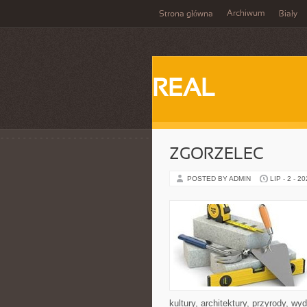
Archiwum
Strona główna
Biały
REAL
ZGORZELEC
POSTED BY ADMIN
LIP - 2 - 2
kultury, architektury, przyrody, w