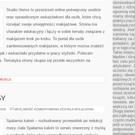
I
różnorodnych
NOWOŚCI
świat z róż
Studio Veriss to przestrzeń online poświęcony urodzie
ogromną rolę
mamy dostęp
oraz sprawdzonym wskazówkom dla osób, które chcą
praktycznyc
rozwijać swoje umiejętności makijażowe. Strona ma
doświadczeni
wiedzą. Jedn
charakter edukacyjny i łączy w sobie tematy związane z
zamienia się
makijażem krok po kroku. To portal dla osób
trafiamy na 
poradami, gd
zainteresowanych makijażem, w którym można znaleźć
je w logiczn
Takie miejs
ak i wskazówki przydatne w pracy stylistki. Polecam
błędów i sku
da. Tematyka strony skupia się przede wszystkim na
bez celu prz
artykułami.
uczeniu się 
pracy, obow
rodzinnych m
 WESELE
przed książk
rozbijanie p
minut dzienn
książki, kil
SY
niewiele, ale
większą niż 
ZDROWE
 2026
MOŻLIWOŚĆ KOMENTOWANIA
ZOSTAŁA WYŁĄCZONA
Drugą barier
PRZEPISY
początkują
często trudn
Spalarnia kalorii – rozbudowany przewodnik po redukcji
jeśli w inny
masy ciała Spalarnia kalorii to serwis stworzony z myślą
podpowiada:
podstawoweg