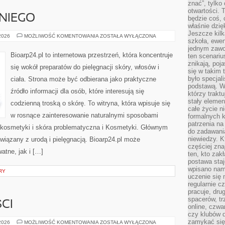
znać”, tylko
otwartości.
NIEGO
będzie coś, 
właśnie dzię
Jeszcze kilk
KOSMETYKI
 2026
MOŻLIWOŚĆ KOMENTOWANIA
ZOSTAŁA WYŁĄCZONA
szkoła, ewen
DLA
NIEGO
jednym zawo
Bioarp24.pl to internetowa przestrzeń, która koncentruje
ten scenari
znikają, poj
się wokół preparatów do pielęgnacji skóry, włosów i
się w takim 
było specjal
ciała. Strona może być odbierana jako praktyczne
podstawą. W
źródło informacji dla osób, które interesują się
którzy traktu
stały elemen
codzienną troską o skórę. To witryna, która wpisuje się
całe życie n
w rosnące zainteresowanie naturalnymi sposobami
formalnych k
patrzenia n
kosmetyki i skóra problematyczna i Kosmetyki. Głównym
do zadawania
niewiedzy. Kt
iązany z urodą i pielęgnacją. Bioarp24.pl może
częściej zna
atne, jak i […]
ten, kto zak
postawa staj
wpisano nam
RY
uczenie się
regularnie cz
pracuje, dr
spacerów, tr
CI
online, czwa
czy klubów d
zamykać się 
TRENDY
 2026
MOŻLIWOŚĆ KOMENTOWANIA
ZOSTAŁA WYŁĄCZONA