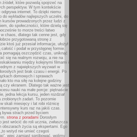
 źródeł, które pozwolą spojrzeć na
nych perspektyw. W tym kontekście
 odgrywa internet. To dzięki niemu
 do wykładów najlepszych uczelni, do
h kursów prowadzonych przez ludzi z
em, do społeczności, które dzielą się
ocześnie to morze treści łatwo
 w chaos, dlatego tak cenne jest, gdy
dobrze przygotowaną stronę z
zie ktoś już przesiał informacje, ułożył
ą całość i podał w przystępnej formie.
ca pomagają oszczędzić czas, uniknąć
pić się na realnym rozwoju, a nie na
eskakiwaniu między kolejnymi filmami i
 Jednym z największych wyzwań w
dorosłych jest brak czasu i energii. Po
iązkach domowych i sprawach
ało kto ma siłę na kolejne godziny
ą czy ekranem. Dlatego tak ważne jest
rocesu nauki na małe porcje: piętnaście
ie, jedna lekcja kursu, jeden rozdział
ka zrobionych zadań. To pozornie
 w skali miesięcy i lat robi różnicę
intensywny kurs raz na jakiś czas.
ą bywa strach przed byciem
cym.
strona z poradami
Dorosłym
o jest wrócić do roli ucznia, zwłaszcza
ch obszarach życia są ekspertami. Ego
 „to wstyd nie umieć czegoś
o”, więc zamiast spróbować, wolimy