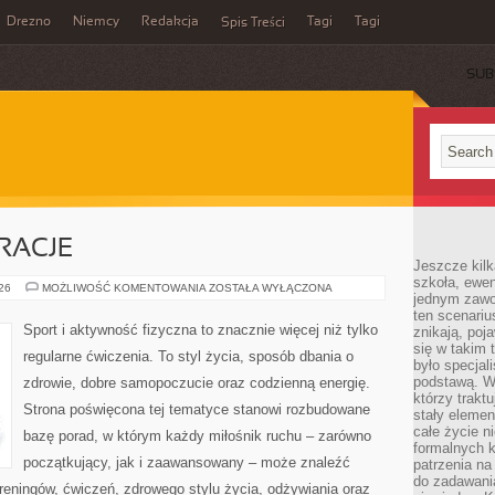
Drezno
Niemcy
Redakcja
Tagi
Tagi
Spis Treści
SUB
IRACJE
Jeszcze kilk
szkoła, ewen
LIFESTYLE
026
MOŻLIWOŚĆ KOMENTOWANIA
ZOSTAŁA WYŁĄCZONA
jednym zawo
I
INSPIRACJE
ten scenari
Sport i aktywność fizyczna to znacznie więcej niż tylko
znikają, poj
się w takim 
regularne ćwiczenia. To styl życia, sposób dbania o
było specjal
podstawą. W
zdrowie, dobre samopoczucie oraz codzienną energię.
którzy traktu
Strona poświęcona tej tematyce stanowi rozbudowane
stały elemen
całe życie n
bazę porad, w którym każdy miłośnik ruchu – zarówno
formalnych k
początkujący, jak i zaawansowany – może znaleźć
patrzenia n
do zadawania
reningów, ćwiczeń, zdrowego stylu życia, odżywiania oraz