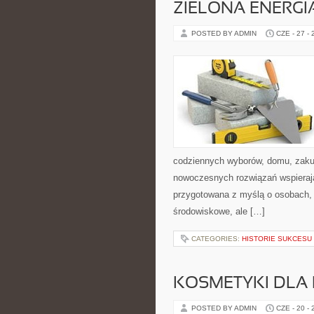
ZIELONA ENERGI
POSTED BY ADMIN
CZE - 27 -
codziennych wyborów, domu, zakupó
nowoczesnych rozwiązań wspierając
przygotowana z myślą o osobach, 
środowiskowe, ale […]
CATEGORIES:
HISTORIE SUKCESU
KOSMETYKI DLA 
POSTED BY ADMIN
CZE - 20 -