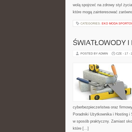
wolą spojrzeć na zdrowy styl życi
które mogą zainteresować zarówno 
CATEGORIES:
EKO MODA SPORTO
ŚWIATŁOWODY I
POSTED BY ADMIN
CZE - 17 -
cyberbezpieczeństwa oraz firmowy
Poradniki Użytkownika i Hosting i
w sposób praktyczny. Zamiast sko
które […]