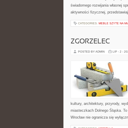
świadomego rozwijania własnej sp
aktywności fizycznej, przedstawia
CATEGORIES:
MEBLE SZYTE NA M
ZGORZELEC
POSTED BY ADMIN
LIP - 2 - 2
kultury, architektury, przyrody, w
miasteczkach Dolnego Śląska. To w
Wrocław nie ogranicza się wyłączni