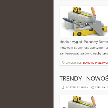
dbania o wygląd. Polecamy Dermo
motywem strony jest asortyment zw
zainteresować zarówno osoby pryw
CATEGORIES:
DOMOWE PRZETWO
TRENDY I NOWOŚ
POSTED BY ADMIN
CZE - 19 -