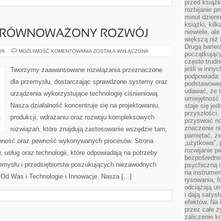
przed książk
rozbijanie p
minut dzienn
książki, kil
niewiele, ale
 ZRÓWNOWAŻONY ROZWÓJ
większą niż 
Drugą barier
ŚRODOWISKO
026
MOŻLIWOŚĆ KOMENTOWANIA
ZOSTAŁA WYŁĄCZONA
początkują
I
często trudn
ZRÓWNOWAŻONY
ROZWÓJ
jeśli w inny
Tworzymy zaawansowane rozwiązania przeznaczone
podpowiada:
dla przemysłu, dostarczając sprawdzone systemy oraz
podstawoweg
udawać, że 
urządzenia wykorzystujące technologię ciśnieniową.
umiejętność 
Nasza działalność koncentruje się na projektowaniu,
staje się je
przyszłości.
produkcji, wdrażaniu oraz rozwoju kompleksowych
przyswoić n
znaczenie ni
rozwiązań, które znajdują zastosowanie wszędzie tam,
pamiętać, że
ranność oraz pewność wykonywanych procesów. Strona
„użytkowa”,
rozwijanie pa
, usług oraz technologii, które odpowiadają na potrzeby
bezpośrednio
zemysłu i przedsiębiorstw poszukujących niezawodnych
psychiczną i
na instrumen
Od Was i Technologie i Innowacje. Nasza […]
rysowania, f
odciążają um
i dają satys
efektów. Na 
przez całe ż
zaliczenie ko