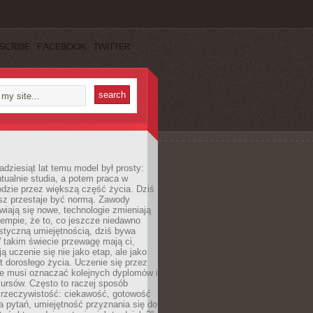
SCRIBE
FACEBOOK
TWITTER
adziesiąt lat temu model był prosty:
tualnie studia, a potem praca w
dzie przez większą część życia. Dziś
usz przestaje być normą. Zawody
awiają się nowe, technologie zmieniają
tempie, że to, co jeszcze niedawno
istyczną umiejętnością, dziś bywa
 takim świecie przewagę mają ci,
ją uczenie się nie jako etap, ale jako
t dorosłego życia. Uczenie się przez
ie musi oznaczać kolejnych dyplomów i
ursów. Często to raczej sposób
a rzeczywistość: ciekawość, gotowość
 pytań, umiejętność przyznania się do