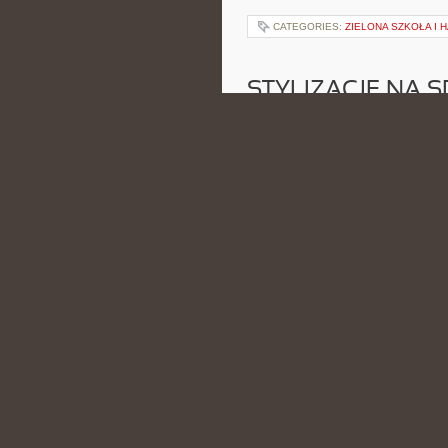
CATEGORIES:
ZIELONA SZKOŁA I
STYLIZACJE NA 
POSTED BY ADMIN
CZE - 15 -
rytuałów beauty, modowych nowin
łączy poradnikową formę z tematyk
typów figury, codziennym komfort
[…]
CATEGORIES:
ROZWÓJ EMOCJONA