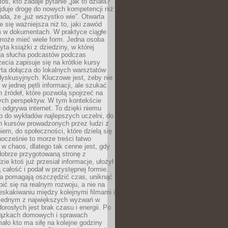
oś, kto zadaje pytanie „jak to działa?”
jduje drogę do nowych kompetencji niż
łada, że „już wszystko wie”. Otwarta
e się ważniejsza niż to, jaki zawód
 w dokumentach. W praktyce ciągłe
 może mieć wiele form. Jedna osoba
yta książki z dziedziny, w której
uga słucha podcastów podczas
zecia zapisuje się na krótkie kursy
rta dołącza do lokalnych warsztatów
yskusyjnych. Kluczowe jest, żeby nie
w jednej pętli informacji, ale szukać
 źródeł, które pozwolą spojrzeć na
nych perspektyw. W tym kontekście
 odgrywa internet. To dzięki niemu
 do wykładów najlepszych uczelni, do
h kursów prowadzonych przez ludzi z
em, do społeczności, które dzielą się
ocześnie to morze treści łatwo
 w chaos, dlatego tak cenne jest, gdy
dobrze przygotowaną stronę z
zie ktoś już przesiał informacje, ułożył
ą całość i podał w przystępnej formie.
ca pomagają oszczędzić czas, uniknąć
pić się na realnym rozwoju, a nie na
eskakiwaniu między kolejnymi filmami i
 Jednym z największych wyzwań w
dorosłych jest brak czasu i energii. Po
iązkach domowych i sprawach
ało kto ma siłę na kolejne godziny