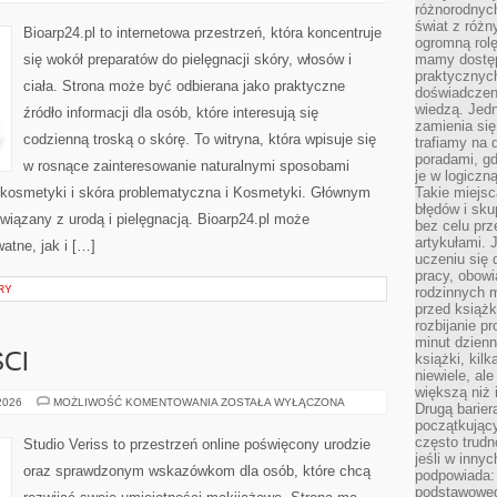
DLA
różnorodnych
NIEGO
świat z róż
Bioarp24.pl to internetowa przestrzeń, która koncentruje
ogromną rolę
się wokół preparatów do pielęgnacji skóry, włosów i
mamy dostęp
praktycznyc
ciała. Strona może być odbierana jako praktyczne
doświadczeni
wiedzą. Jedn
źródło informacji dla osób, które interesują się
zamienia się
codzienną troską o skórę. To witryna, która wpisuje się
trafiamy na 
poradami, gd
w rosnące zainteresowanie naturalnymi sposobami
je w logiczn
kosmetyki i skóra problematyczna i Kosmetyki. Głównym
Takie miejs
błędów i sku
iązany z urodą i pielęgnacją. Bioarp24.pl może
bez celu prz
artykułami.
atne, jak i […]
uczeniu się 
pracy, obow
RY
rodzinnych m
przed książk
rozbijanie p
minut dzienn
książki, kil
CI
niewiele, ale
większą niż 
TRENDY
 2026
MOŻLIWOŚĆ KOMENTOWANIA
ZOSTAŁA WYŁĄCZONA
Drugą barier
I
początkują
NOWOŚCI
często trudn
Studio Veriss to przestrzeń online poświęcony urodzie
jeśli w inny
oraz sprawdzonym wskazówkom dla osób, które chcą
podpowiada:
podstawoweg