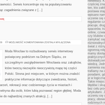
niewiedzy. Kt
częściej zna
rawności. Serwis koncentruje się na popularyzowaniu
ten, kto zak
jąc zagadnienia związane z […]
postawa staj
wpisano nam
uczenie się
IARĘ
regularnie cz
pracuje, dr
spacerów, tr
online, czwa
czy klubów d
zamykać się 
ZGORZELEC
026
MOŻLIWOŚĆ KOMENTOWANIA
ZOSTAŁA WYŁĄCZONA
różnorodnych
świat z róż
ogromną rolę
Moda Wrocław to rozbudowany serwis internetowy
mamy dostęp
poświęcony podróżom na Dolnym Śląsku, ze
praktycznyc
doświadczeni
szczególnym uwzględnieniem Wrocławia oraz zakątków,
wiedzą. Jedn
zamienia się
które tworzą niezwykle nieoczywistą mapę tej części
trafiamy na 
Polski. Strona jest miejscem, w którym można znaleźć
poradami, gd
je w logiczn
praktyczne informacje dotyczące zwiedzania, historii,
Takie miejs
ydarzeń, rekreacji oraz codziennego życia w miastach i
błędów i sku
bez celu prz
itryna dla osób, które lubią poznawać region głębiej. Moda
artykułami.
uczeniu się 
e do najbardziej znanych atrakcji, […]
pracy, obow
rodzinnych m