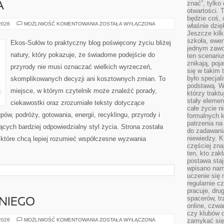
znać”, tylko
A
otwartości.
będzie coś, 
ZIELONA
 2026
MOŻLIWOŚĆ KOMENTOWANIA
ZOSTAŁA WYŁĄCZONA
właśnie dzię
ENERGIA
Jeszcze kilk
szkoła, ewen
Ekos-Sułów to praktyczny blog poświęcony życiu bliżej
jednym zawo
natury, który pokazuje, że świadome podejście do
ten scenari
znikają, poj
przyrody nie musi oznaczać wielkich wyrzeczeń,
się w takim 
było specjal
skomplikowanych decyzji ani kosztownych zmian. To
podstawą. W
miejsce, w którym czytelnik może znaleźć porady,
którzy traktu
stały elemen
ciekawostki oraz zrozumiałe teksty dotyczące
całe życie n
w, podróży, gotowania, energii, recyklingu, przyrody i
formalnych k
patrzenia n
ych bardziej odpowiedzialny styl życia. Strona została
do zadawania
niewiedzy. Kt
które chcą lepiej rozumieć współczesne wyzwania
częściej zna
ten, kto zak
postawa staj
wpisano nam
uczenie się
regularnie cz
pracuje, dr
spacerów, tr
NIEGO
online, czwa
czy klubów d
KOSMETYKI
 2026
MOŻLIWOŚĆ KOMENTOWANIA
ZOSTAŁA WYŁĄCZONA
zamykać się 