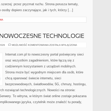
a szerzej: przez pryzmat ruchu. Strona porusza tematy,
osoby dopiero zaczynające, jak i tych, którzy […]
WA
 NOWOCZESNE TECHNOLOGIE
ŚWIATŁOWODY
 2026
MOŻLIWOŚĆ KOMENTOWANIA
ZOSTAŁA WYŁĄCZONA
I
NOWOCZESNE
TECHNOLOGIE
Internat.com.pl to nowoczesny portal poświęcony sieci
oraz wszystkim zagadnieniom, które łączą się z
codziennym korzystaniem z urządzeń mobilnych.
Strona może być wygodnym miejscem dla osób, które
chcą opanować świecie internetu, sieci
bezprzewodowych, światłowodów, 5G, chmury, hostingu,
ch rozwiązań technologicznych. Nowości na stronie:
 Serwery. To witryna, w którym świat online zostaje pokazana
mplikowanego języka, czytelnik może znaleźć tu porady,