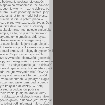
 o budowanie postawy ciekawości i
 To spokojna świadomość, że zawsze
czego nie wiemy – i że to dobrze, bo
ki temu świat pozostaje interesujący.
adziesiąt lat temu model był prosty:
tualnie studia, a potem praca w
dzie przez większą część życia. Dziś
usz przestaje być normą. Zawody
awiają się nowe, technologie zmieniają
tempie, że to, co jeszcze niedawno
istyczną umiejętnością, dziś bywa
 takim świecie przewagę mają ci,
ją uczenie się nie jako etap, ale jako
t dorosłego życia. Uczenie się przez
ie musi oznaczać kolejnych dyplomów i
ursów. Często to raczej sposób
a rzeczywistość: ciekawość, gotowość
 pytań, umiejętność przyznania się do
oś, kto zadaje pytanie „jak to działa?”
jduje drogę do nowych kompetencji niż
łada, że „już wszystko wie”. Otwarta
e się ważniejsza niż to, jaki zawód
 w dokumentach. W praktyce ciągłe
 może mieć wiele form. Jedna osoba
yta książki z dziedziny, w której
uga słucha podcastów podczas
zecia zapisuje się na krótkie kursy
rta dołącza do lokalnych warsztatów
yskusyjnych. Kluczowe jest, żeby nie
w jednej pętli informacji, ale szukać