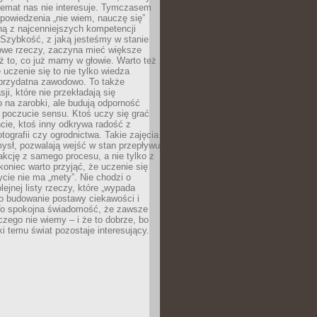
temat nas nie interesuje. Tymczasem
powiedzenia „nie wiem, nauczę się”
dną z najcenniejszych kompetencji
 Szybkość, z jaką jesteśmy w stanie
owe rzeczy, zaczyna mieć większe
ż to, co już mamy w głowie. Warto też
 uczenie się to nie tylko wiedza
 przydatna zawodowo. To także
sji, które nie przekładają się
 na zarobki, ale budują odporność
 poczucie sensu. Ktoś uczy się grać
cie, ktoś inny odkrywa radość z
otografii czy ogrodnictwa. Takie zajęcia
ysł, pozwalają wejść w stan przepływu
fakcję z samego procesu, a nie tylko z
koniec warto przyjąć, że uczenie się
ycie nie ma „mety”. Nie chodzi o
lejnej listy rzeczy, które „wypada
 o budowanie postawy ciekawości i
 To spokojna świadomość, że zawsze
czego nie wiemy – i że to dobrze, bo
ki temu świat pozostaje interesujący.