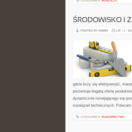
CATEGORIES:
MOBZILLA
ŚRODOWISKO I
POSTED BY ADMIN
LIP - 1 - 2
gdzie liczy się efektywność, sta
prezentuje bogatą ofertę produktów
dynamicznie rozwijającego się pr
rozwiązań technicznych. Polecam 
CATEGORIES:
BUDOWNICTWO