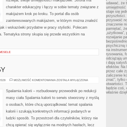
rozwijać swoje umiejętności makijażowe. Strona ma
udawać, że 
charakter edukacyjny i łączy w sobie tematy związane z
umiejętność 
staje się je
makijażem krok po kroku. To portal dla osób
przyszłości.
przyswoić n
zainteresowanych makijażem, w którym można znaleźć
znaczenie ni
ak i wskazówki przydatne w pracy stylistki. Polecam
pamiętać, że
„użytkowa”,
da. Tematyka strony skupia się przede wszystkim na
rozwijanie pa
bezpośrednio
psychiczną i
na instrumen
 WESELE
rysowania, f
odciążają um
i dają satys
efektów. Na 
SY
przez całe ż
zaliczenie ko
znać”, tylko
ZDROWE
 2026
MOŻLIWOŚĆ KOMENTOWANIA
ZOSTAŁA WYŁĄCZONA
PRZEPISY
otwartości.
będzie coś, 
Spalarnia kalorii – rozbudowany przewodnik po redukcji
właśnie dzię
masy ciała Spalarnia kalorii to serwis stworzony z myślą
o osobach, które chcą uporządkować temat spalania
kalorii i szukają konkretnych informacji podanych w
ludzki sposób. To przestrzeń dla czytelników, którzy nie
chcą opierać się wyłącznie na modnych hasłach, lecz