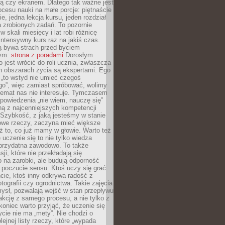
ą czy ekranem. Dlatego tak ważne jest
rocesu nauki na małe porcje: piętnaście
ie, jedna lekcja kursu, jeden rozdział
ka zrobionych zadań. To pozornie
 w skali miesięcy i lat robi różnicę
intensywny kurs raz na jakiś czas.
ą bywa strach przed byciem
cym.
strona z poradami
Dorosłym
o jest wrócić do roli ucznia, zwłaszcza
ch obszarach życia są ekspertami. Ego
 „to wstyd nie umieć czegoś
o”, więc zamiast spróbować, wolimy
temat nas nie interesuje. Tymczasem
powiedzenia „nie wiem, nauczę się”
dną z najcenniejszych kompetencji
 Szybkość, z jaką jesteśmy w stanie
owe rzeczy, zaczyna mieć większe
ż to, co już mamy w głowie. Warto też
 uczenie się to nie tylko wiedza
 przydatna zawodowo. To także
sji, które nie przekładają się
 na zarobki, ale budują odporność
 poczucie sensu. Ktoś uczy się grać
cie, ktoś inny odkrywa radość z
otografii czy ogrodnictwa. Takie zajęcia
ysł, pozwalają wejść w stan przepływu
fakcję z samego procesu, a nie tylko z
koniec warto przyjąć, że uczenie się
ycie nie ma „mety”. Nie chodzi o
lejnej listy rzeczy, które „wypada