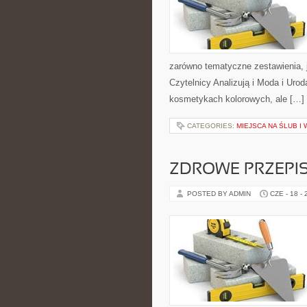
zarówno tematyczne zestawienia, j
Czytelnicy Analizują i Moda i Uro
kosmetykach kolorowych, ale […]
CATEGORIES:
MIEJSCA NA ŚLUB I
ZDROWE PRZEPI
POSTED BY ADMIN
CZE - 18 -