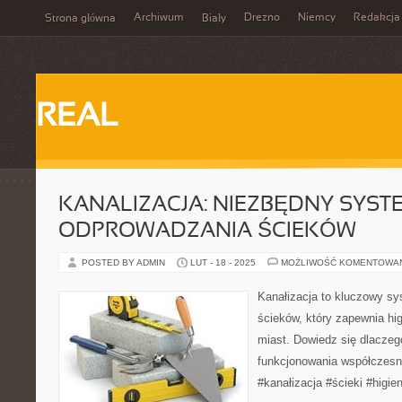
Archiwum
Drezno
Niemcy
Redakcja
Strona główna
Biały
REAL
KANALIZACJA: NIEZBĘDNY SYST
ODPROWADZANIA ŚCIEKÓW
POSTED BY ADMIN
LUT - 18 - 2025
MOŻLIWOŚĆ KOMENTOWA
Kanałizacja to kluczowy s
ścieków, który zapewnia hi
miast. Dowiedz się dlaczeg
funkcjonowania współczesn
#kanałizacja #ścieki #higie