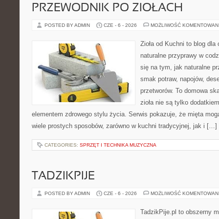
PRZEWODNIK PO ZIOŁACH
POSTED BY ADMIN
CZE - 6 - 2026
MOŻLIWOŚĆ KOMENTOWAN
Zioła od Kuchni to blog dla
naturalne przyprawy w codz
się na tym, jak naturalne 
smak potraw, napojów, des
przetworów. To domowa ska
zioła nie są tylko dodatkiem
elementem zdrowego stylu życia. Serwis pokazuje, że mięta mo
wiele prostych sposobów, zarówno w kuchni tradycyjnej, jak i […]
CATEGORIES:
SPRZĘT I TECHNIKA MUZYCZNA
TADZIKPIJE
POSTED BY ADMIN
CZE - 6 - 2026
MOŻLIWOŚĆ KOMENTOWAN
TadzikPije.pl to obszerny 