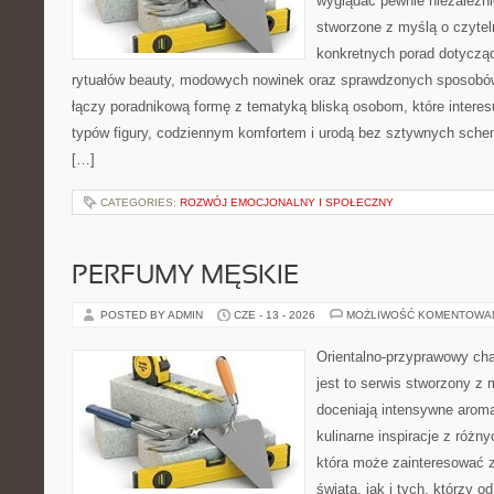
wyglądać pewnie niezależni
stworzone z myślą o czytel
konkretnych porad dotycząc
rytuałów beauty, modowych nowinek oraz sprawdzonych sposobów
łączy poradnikową formę z tematyką bliską osobom, które interes
typów figury, codziennym komfortem i urodą bez sztywnych sche
[…]
CATEGORIES:
ROZWÓJ EMOCJONALNY I SPOŁECZNY
PERFUMY MĘSKIE
POSTED BY ADMIN
CZE - 13 - 2026
MOŻLIWOŚĆ KOMENTOWA
Orientalno-przyprawowy char
jest to serwis stworzony z 
doceniają intensywne aroma
kulinarne inspiracje z różny
która może zainteresować 
świata, jak i tych, którzy 