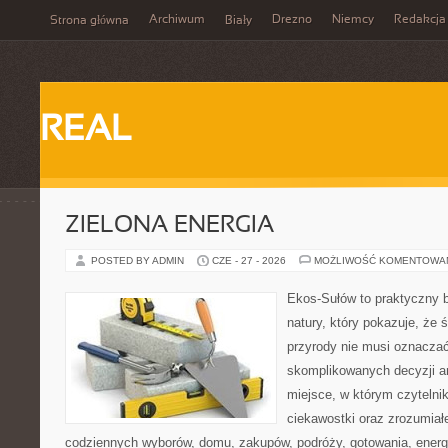
Archiwum
Drezno
Niemcy
Redakcja
Strona główna
Biały
REAL
ZIELONA ENERGIA
POSTED BY ADMIN
CZE - 27 - 2026
MOŻLIWOŚĆ KOMENTOWA
Ekos-Sułów to praktyczny b
natury, który pokazuje, że
przyrody nie musi oznaczać
skomplikowanych decyzji a
miejsce, w którym czytelni
ciekawostki oraz zrozumiał
codziennych wyborów, domu, zakupów, podróży, gotowania, energii