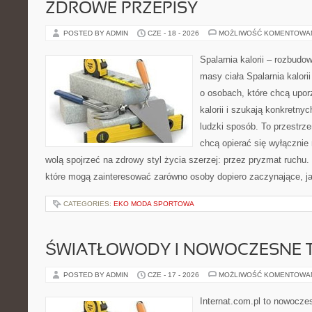
ZDROWE PRZEPISY
POSTED BY ADMIN
CZE - 18 - 2026
MOŻLIWOŚĆ KOMENTOWA
Spalarnia kalorii – rozbudo
masy ciała Spalarnia kalori
o osobach, które chcą upo
kalorii i szukają konkretny
ludzki sposób. To przestrze
chcą opierać się wyłącznie
wolą spojrzeć na zdrowy styl życia szerzej: przez pryzmat ruchu.
które mogą zainteresować zarówno osoby dopiero zaczynające, jak
CATEGORIES:
EKO MODA SPORTOWA
ŚWIATŁOWODY I NOWOCZESNE 
POSTED BY ADMIN
CZE - 17 - 2026
MOŻLIWOŚĆ KOMENTOWA
Internat.com.pl to nowocze