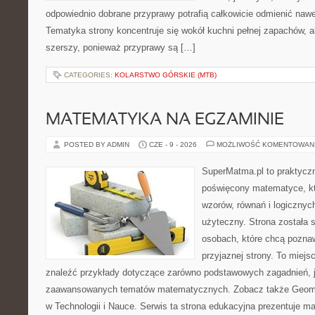
odpowiednio dobrane przyprawy potrafią całkowicie odmienić nawe
Tematyka strony koncentruje się wokół kuchni pełnej zapachów, al
szerszy, ponieważ przyprawy są […]
CATEGORIES:
KOLARSTWO GÓRSKIE (MTB)
MATEMATYKA NA EGZAMINIE
POSTED BY ADMIN
CZE - 9 - 2026
MOŻLIWOŚĆ KOMENTOWAN
SuperMatma.pl to praktyczn
poświęcony matematyce, któ
wzorów, równań i logicznyc
użyteczny. Strona została 
osobach, które chcą poznaw
przyjaznej strony. To miej
znaleźć przykłady dotyczące zarówno podstawowych zagadnień, ja
zaawansowanych tematów matematycznych. Zobacz także Geomet
w Technologii i Nauce. Serwis ta strona edukacyjna prezentuje 