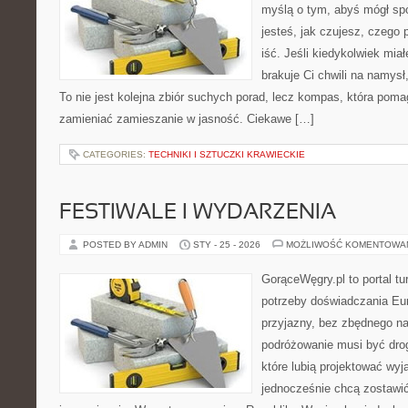
myślą o tym, abyś mógł sp
jesteś, jak czujesz, czego 
iść. Jeśli kiedykolwiek mia
brakuje Ci chwili na namysł,
To nie jest kolejna zbiór suchych porad, lecz kompas, która pom
zamieniać zamieszanie w jasność. Ciekawe […]
CATEGORIES:
TECHNIKI I SZTUCZKI KRAWIECKIE
FESTIWALE I WYDARZENIA
POSTED BY ADMIN
STY - 25 - 2026
MOŻLIWOŚĆ KOMENTOWA
GorąceWęgry.pl to portal tu
potrzeby doświadczania Eu
przyjazny, bez zbędnego na
podróżowanie musi być drog
które lubią projektować wyj
jednocześnie chcą zostawić