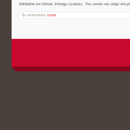
dokładnie ten klimat, którego szukasz. Ten serwis nie udaje ency
CATEGORIES:
KONIE