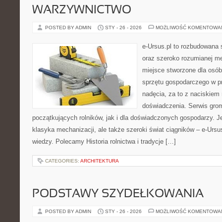
WARZYWNICTWO
POSTED BY ADMIN
STY - 26 - 2026
MOŻLIWOŚĆ KOMENTOWA
e-Ursus.pl to rozbudowana 
oraz szeroko rozumianej me
miejsce stworzone dla osób
sprzętu gospodarczego w p
nadęcia, za to z naciskiem
doświadczenia. Serwis grom
początkujących rolników, jak i dla doświadczonych gospodarzy. Jeś
klasyka mechanizacji, ale także szeroki świat ciągników – e-Urs
wiedzy. Polecamy Historia rolnictwa i tradycje […]
CATEGORIES:
ARCHITEKTURA
PODSTAWY SZYDEŁKOWANIA
POSTED BY ADMIN
STY - 26 - 2026
MOŻLIWOŚĆ KOMENTOWA