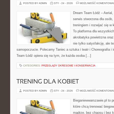
POSTED BY ADMIN
STY - 24 - 2026
MOŻLIWOŚĆ KOMENTOWA
Dream Team Łódź – Aerial, 
serwis stworzona dla osób,
treningiem i rozwijać się w
To platforma dla wszystkich
akrobatyka powietrzna oraz 
nie tylko satysfakcję, ale t
samopoczucie. Polecamy Taniec a sztuka i teatr i Choreografia i
Team Łódź opiera się na tym, że każda osoba […]
CATEGORIES:
PRZEGLĄDY OKRESOWE I KONSERWACJA
TRENING DLA KOBIET
POSTED BY ADMIN
STY - 24 - 2026
MOŻLIWOŚĆ KOMENTOWA
Bieganiewwarszawie.pl to p
które chcą trenować biegowo
mądrze, bez chaosu i bez ko