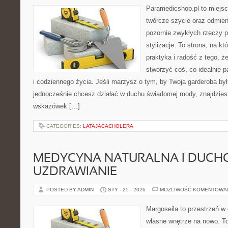
Paramedicshop.pl to miejsc
twórcze szycie oraz odmieni
pozornie zwykłych rzeczy 
stylizacje. To strona, na kt
praktyka i radość z tego, 
stworzyć coś, co idealnie p
i codziennego życia. Jeśli marzysz o tym, by Twoja garderoba by
jednocześnie chcesz działać w duchu świadomej mody, znajdziesz
wskazówek […]
CATEGORIES:
LATAJACACHOLERA
MEDYCYNA NATURALNA I DUCH
UZDRAWIANIE
POSTED BY ADMIN
STY - 25 - 2026
MOŻLIWOŚĆ KOMENTOWA
Margoseila to przestrzeń w
własne wnętrze na nowo. To 