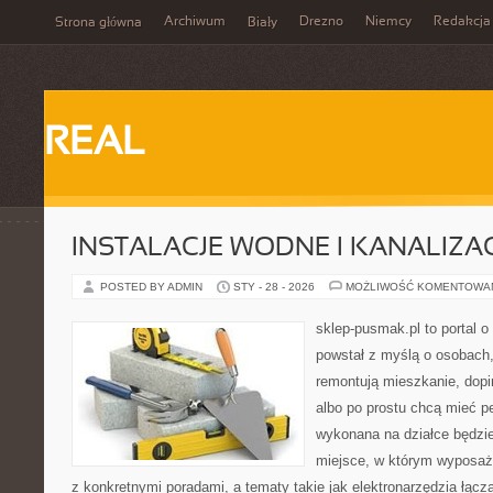
Archiwum
Drezno
Niemcy
Redakcja
Strona główna
Biały
REAL
INSTALACJE WODNE I KANALIZA
POSTED BY ADMIN
STY - 28 - 2026
MOŻLIWOŚĆ KOMENTOWA
sklep-pusmak.pl to portal o
powstał z myślą o osobach
remontują mieszkanie, dopi
albo po prostu chcą mieć 
wykonana na działce będzie
miejsce, w którym wyposaże
z konkretnymi poradami, a tematy takie jak elektronarzędzia łącz