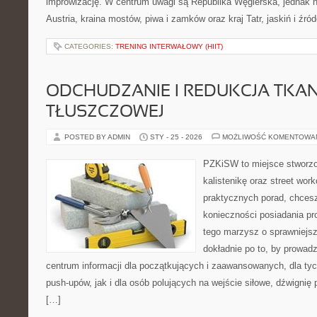
improwizację. W centrum uwagi są Republika Węgierska, jednak nat
Austria, kraina mostów, piwa i zamków oraz kraj Tatr, jaskiń i źród
CATEGORIES:
TRENING INTERWAŁOWY (HIIT)
ODCHUDZANIE I REDUKCJA TKAN
TŁUSZCZOWEJ
POSTED BY ADMIN
STY - 25 - 2026
MOŻLIWOŚĆ KOMENTOWA
PZKiSW to miejsce stworzo
kalistenikę oraz street wor
praktycznych porad, chce
konieczności posiadania pro
tego marzysz o sprawniejsz
dokładnie po to, by prowadz
centrum informacji dla początkujących i zaawansowanych, dla tyc
push-upów, jak i dla osób polujących na wejście siłowe, dźwignię
[…]