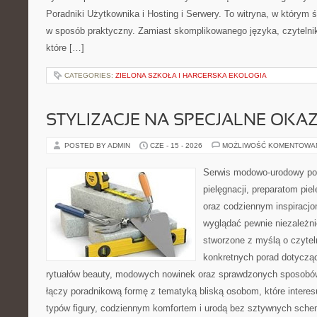
Poradniki Użytkownika i Hosting i Serwery. To witryna, w którym 
w sposób praktyczny. Zamiast skomplikowanego języka, czytelni
które […]
CATEGORIES:
ZIELONA SZKOŁA I HARCERSKA EKOLOGIA
STYLIZACJE NA SPECJALNE OKAZ
POSTED BY ADMIN
CZE - 15 - 2026
MOŻLIWOŚĆ KOMENTOWA
Serwis modowo-urodowy po
pielęgnacji, preparatom pi
oraz codziennym inspiracjo
wyglądać pewnie niezależni
stworzone z myślą o czytel
konkretnych porad dotycząc
rytuałów beauty, modowych nowinek oraz sprawdzonych sposobów
łączy poradnikową formę z tematyką bliską osobom, które interes
typów figury, codziennym komfortem i urodą bez sztywnych sche