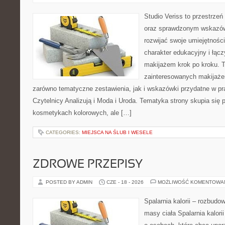
Studio Veriss to przestrzeń
oraz sprawdzonym wskazów
rozwijać swoje umiejętnośc
charakter edukacyjny i łąc
makijażem krok po kroku. T
zainteresowanych makijaż
zarówno tematyczne zestawienia, jak i wskazówki przydatne w pra
Czytelnicy Analizują i Moda i Uroda. Tematyka strony skupia się
kosmetykach kolorowych, ale […]
CATEGORIES:
MIEJSCA NA ŚLUB I WESELE
ZDROWE PRZEPISY
POSTED BY ADMIN
CZE - 18 - 2026
MOŻLIWOŚĆ KOMENTOWA
Spalarnia kalorii – rozbudo
masy ciała Spalarnia kalori