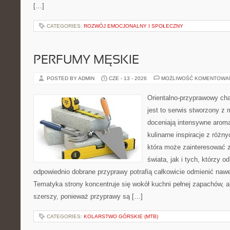
[…]
CATEGORIES:
ROZWÓJ EMOCJONALNY I SPOŁECZNY
PERFUMY MĘSKIE
POSTED BY ADMIN
CZE - 13 - 2026
MOŻLIWOŚĆ KOMENTOWA
Orientalno-przyprawowy char
jest to serwis stworzony z 
doceniają intensywne aroma
kulinarne inspiracje z różny
która może zainteresować 
świata, jak i tych, którzy 
odpowiednio dobrane przyprawy potrafią całkowicie odmienić nawe
Tematyka strony koncentruje się wokół kuchni pełnej zapachów, al
szerszy, ponieważ przyprawy są […]
CATEGORIES:
KOLARSTWO GÓRSKIE (MTB)