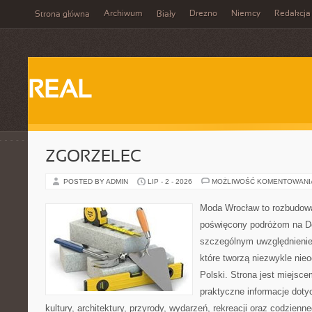
Archiwum
Drezno
Niemcy
Redakcja
Strona główna
Biały
REAL
ZGORZELEC
POSTED BY ADMIN
LIP - 2 - 2026
MOŻLIWOŚĆ KOMENTOWAN
Moda Wrocław to rozbudowa
poświęcony podróżom na D
szczególnym uwzględnienie
które tworzą niezwykle nie
Polski. Strona jest miejsc
praktyczne informacje dotyc
kultury, architektury, przyrody, wydarzeń, rekreacji oraz codzienn