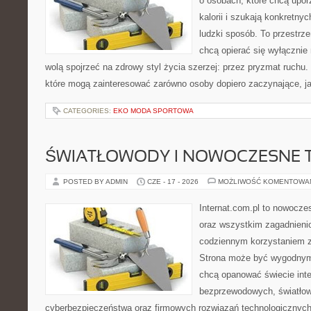
o osobach, które chcą upo
kalorii i szukają konkretny
ludzki sposób. To przestrze
chcą opierać się wyłącznie
wolą spojrzeć na zdrowy styl życia szerzej: przez pryzmat ruchu.
które mogą zainteresować zarówno osoby dopiero zaczynające, jak
CATEGORIES:
EKO MODA SPORTOWA
ŚWIATŁOWODY I NOWOCZESNE 
POSTED BY ADMIN
CZE - 17 - 2026
MOŻLIWOŚĆ KOMENTOWA
Internat.com.pl to nowocze
oraz wszystkim zagadnienio
codziennym korzystaniem z
Strona może być wygodnym 
chcą opanować świecie inter
bezprzewodowych, światłow
cyberbezpieczeństwa oraz firmowych rozwiązań technologicznych.