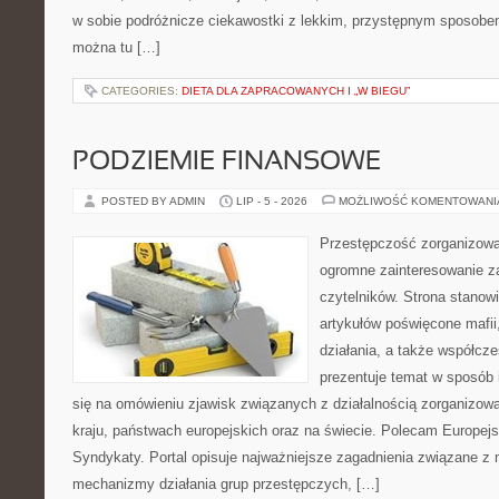
w sobie podróżnicze ciekawostki z lekkim, przystępnym sposobe
można tu […]
CATEGORIES:
DIETA DLA ZAPRACOWANYCH I „W BIEGU”
PODZIEMIE FINANSOWE
POSTED BY ADMIN
LIP - 5 - 2026
MOŻLIWOŚĆ KOMENTOWAN
Przestępczość zorganizowan
ogromne zainteresowanie za
czytelników. Strona stano
artykułów poświęcone mafii,
działania, a także współc
prezentuje temat w sposób 
się na omówieniu zjawisk związanych z działalnością zorganizo
kraju, państwach europejskich oraz na świecie. Polecam Europejs
Syndykaty. Portal opisuje najważniejsze zagadnienia związane z 
mechanizmy działania grup przestępczych, […]