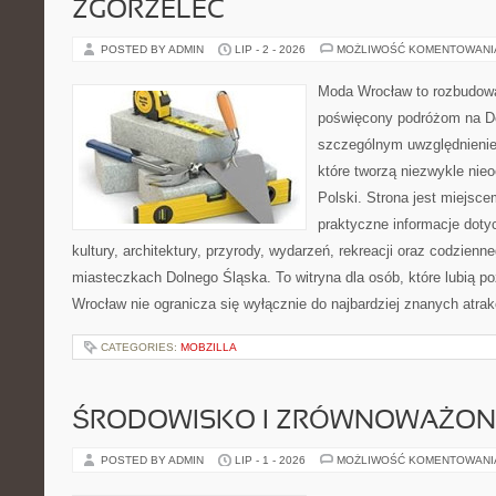
ZGORZELEC
POSTED BY ADMIN
LIP - 2 - 2026
MOŻLIWOŚĆ KOMENTOWAN
Moda Wrocław to rozbudowa
poświęcony podróżom na D
szczególnym uwzględnienie
które tworzą niezwykle nie
Polski. Strona jest miejsc
praktyczne informacje dotyc
kultury, architektury, przyrody, wydarzeń, rekreacji oraz codzienn
miasteczkach Dolnego Śląska. To witryna dla osób, które lubią p
Wrocław nie ogranicza się wyłącznie do najbardziej znanych atrakc
CATEGORIES:
MOBZILLA
ŚRODOWISKO I ZRÓWNOWAŻON
POSTED BY ADMIN
LIP - 1 - 2026
MOŻLIWOŚĆ KOMENTOWAN