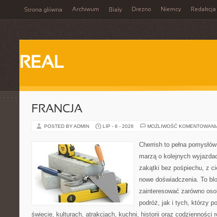
Archiwum
Drezno
Niemcy
Redakcja
Strona główna
Biały
REAL
FRANCJA
POSTED BY ADMIN
LIP - 6 - 2026
MOŻLIWOŚĆ KOMENTOWAN
Cherrish to pełna pomysłów 
marzą o kolejnych wyjazda
zakątki bez pośpiechu, z ci
nowe doświadczenia. To blo
zainteresować zarówno oso
podróż, jak i tych, którzy p
świecie, kulturach, atrakcjach, kuchni, historii oraz codzienności