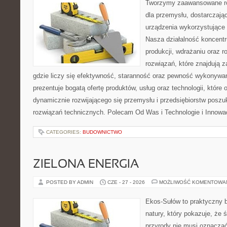
Tworzymy zaawansowane ro
dla przemysłu, dostarczaj
urządzenia wykorzystujące 
Nasza działalność koncentru
produkcji, wdrażaniu oraz
rozwiązań, które znajdują 
gdzie liczy się efektywność, staranność oraz pewność wykonywa
prezentuje bogatą ofertę produktów, usług oraz technologii, które
dynamicznie rozwijającego się przemysłu i przedsiębiorstw posz
rozwiązań technicznych. Polecam Od Was i Technologie i Innowa
CATEGORIES:
BUDOWNICTWO
ZIELONA ENERGIA
POSTED BY ADMIN
CZE - 27 - 2026
MOŻLIWOŚĆ KOMENTOWA
Ekos-Sułów to praktyczny b
natury, który pokazuje, że
przyrody nie musi oznaczać