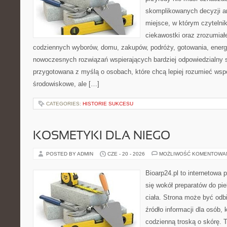
skomplikowanych decyzji a
miejsce, w którym czytelni
ciekawostki oraz zrozumiał
codziennych wyborów, domu, zakupów, podróży, gotowania, energii
nowoczesnych rozwiązań wspierających bardziej odpowiedzialny st
przygotowana z myślą o osobach, które chcą lepiej rozumieć ws
środowiskowe, ale […]
CATEGORIES:
HISTORIE SUKCESU
KOSMETYKI DLA NIEGO
POSTED BY ADMIN
CZE - 20 - 2026
MOŻLIWOŚĆ KOMENTOWA
Bioarp24.pl to internetowa 
się wokół preparatów do pie
ciała. Strona może być odb
źródło informacji dla osób, k
codzienną troską o skórę. T