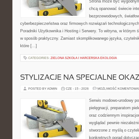
Strona może być wygodnym 
chcą opanować świecie inter
bezprzewodowych, światłow
cyberbezpieczeństwa oraz firmowych rozwiązań technologicznych.
Poradniki Użytkownika i Hosting i Serwery. To witryna, w którym 
w sposób praktyczny. Zamiast skomplikowanego języka, czytelni
które […]
CATEGORIES:
ZIELONA SZKOŁA I HARCERSKA EKOLOGIA
STYLIZACJE NA SPECJALNE OKAZ
POSTED BY ADMIN
CZE - 15 - 2026
MOŻLIWOŚĆ KOMENTOWA
Serwis modowo-urodowy po
pielęgnacji, preparatom pi
oraz codziennym inspiracjo
wyglądać pewnie niezależni
stworzone z myślą o czytel
konkretnych porad dotycząc