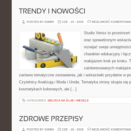
TRENDY I NOWOŚCI
POSTED BY ADMIN
CZE - 19 - 2026
MOŻLIWOŚĆ KOMENTOWA
Studio Veriss to przestrzeń
oraz sprawdzonym wskazów
rozwijać swoje umiejętnośc
charakter edukacyjny i łąc
makijażem krok po kroku. T
zainteresowanych makijaż
zarówno tematyczne zestawienia, jak i wskazówki przydatne w pra
Czytelnicy Analizują i Moda i Uroda. Tematyka strony skupia się
kosmetykach kolorowych, ale […]
CATEGORIES:
MIEJSCA NA ŚLUB I WESELE
ZDROWE PRZEPISY
POSTED BY ADMIN
CZE - 18 - 2026
MOŻLIWOŚĆ KOMENTOWA