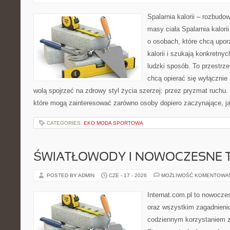
Spalarnia kalorii – rozbudo
masy ciała Spalarnia kalori
o osobach, które chcą upo
kalorii i szukają konkretny
ludzki sposób. To przestrze
chcą opierać się wyłącznie
wolą spojrzeć na zdrowy styl życia szerzej: przez pryzmat ruchu.
które mogą zainteresować zarówno osoby dopiero zaczynające, jak
CATEGORIES:
EKO MODA SPORTOWA
ŚWIATŁOWODY I NOWOCZESNE 
POSTED BY ADMIN
CZE - 17 - 2026
MOŻLIWOŚĆ KOMENTOWA
Internat.com.pl to nowocze
oraz wszystkim zagadnienio
codziennym korzystaniem z