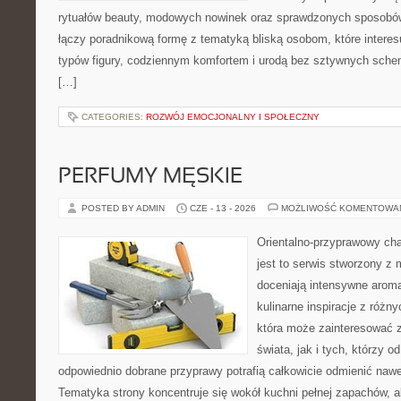
rytuałów beauty, modowych nowinek oraz sprawdzonych sposobów
łączy poradnikową formę z tematyką bliską osobom, które interes
typów figury, codziennym komfortem i urodą bez sztywnych sche
[…]
CATEGORIES:
ROZWÓJ EMOCJONALNY I SPOŁECZNY
PERFUMY MĘSKIE
POSTED BY ADMIN
CZE - 13 - 2026
MOŻLIWOŚĆ KOMENTOWA
Orientalno-przyprawowy char
jest to serwis stworzony z 
doceniają intensywne aroma
kulinarne inspiracje z różny
która może zainteresować 
świata, jak i tych, którzy 
odpowiednio dobrane przyprawy potrafią całkowicie odmienić nawe
Tematyka strony koncentruje się wokół kuchni pełnej zapachów, al