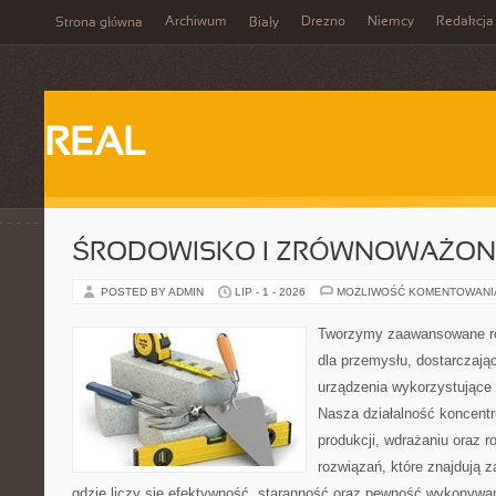
Archiwum
Drezno
Niemcy
Redakcja
Strona główna
Biały
REAL
ŚRODOWISKO I ZRÓWNOWAŻON
POSTED BY ADMIN
LIP - 1 - 2026
MOŻLIWOŚĆ KOMENTOWAN
Tworzymy zaawansowane ro
dla przemysłu, dostarczaj
urządzenia wykorzystujące 
Nasza działalność koncentru
produkcji, wdrażaniu oraz
rozwiązań, które znajdują 
gdzie liczy się efektywność, staranność oraz pewność wykonywa