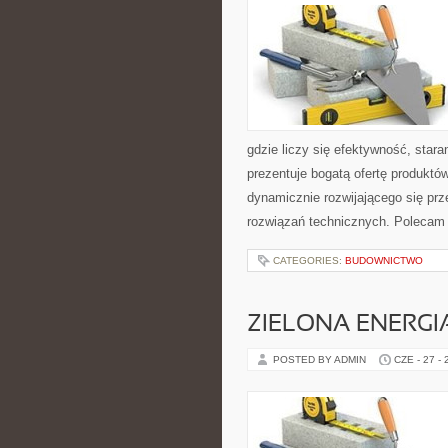
gdzie liczy się efektywność, sta
prezentuje bogatą ofertę produktów
dynamicznie rozwijającego się pr
rozwiązań technicznych. Polecam 
CATEGORIES:
BUDOWNICTWO
ZIELONA ENERGI
POSTED BY ADMIN
CZE - 27 -