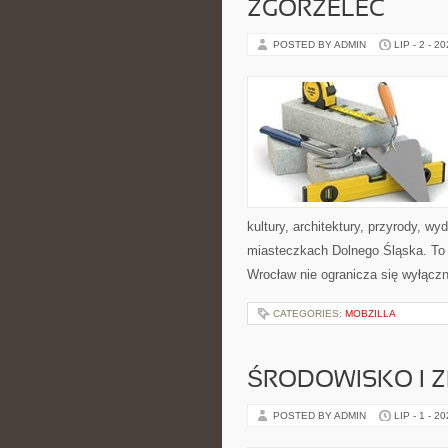
ZGORZELEC
POSTED BY ADMIN
LIP - 2 - 2
kultury, architektury, przyrody, w
miasteczkach Dolnego Śląska. To w
Wrocław nie ogranicza się wyłączni
CATEGORIES:
MOBZILLA
ŚRODOWISKO I
POSTED BY ADMIN
LIP - 1 - 2