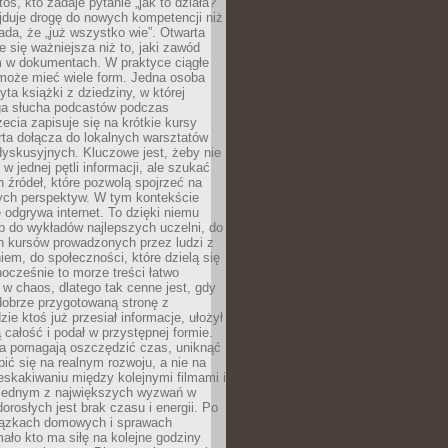
oś, kto zadaje pytanie „jak to działa?”
jduje drogę do nowych kompetencji niż
łada, że „już wszystko wie”. Otwarta
e się ważniejsza niż to, jaki zawód
 w dokumentach. W praktyce ciągłe
 może mieć wiele form. Jedna osoba
yta książki z dziedziny, w której
uga słucha podcastów podczas
zecia zapisuje się na krótkie kursy
rta dołącza do lokalnych warsztatów
yskusyjnych. Kluczowe jest, żeby nie
w jednej pętli informacji, ale szukać
 źródeł, które pozwolą spojrzeć na
nych perspektyw. W tym kontekście
 odgrywa internet. To dzięki niemu
 do wykładów najlepszych uczelni, do
h kursów prowadzonych przez ludzi z
em, do społeczności, które dzielą się
ocześnie to morze treści łatwo
 w chaos, dlatego tak cenne jest, gdy
dobrze przygotowaną stronę z
zie ktoś już przesiał informacje, ułożył
ą całość i podał w przystępnej formie.
ca pomagają oszczędzić czas, uniknąć
pić się na realnym rozwoju, a nie na
eskakiwaniu między kolejnymi filmami i
 Jednym z największych wyzwań w
dorosłych jest brak czasu i energii. Po
iązkach domowych i sprawach
ało kto ma siłę na kolejne godziny