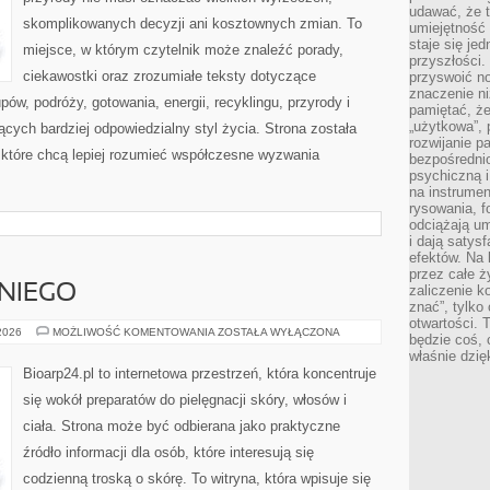
udawać, że 
skomplikowanych decyzji ani kosztownych zmian. To
umiejętność 
staje się je
miejsce, w którym czytelnik może znaleźć porady,
przyszłości.
ciekawostki oraz zrozumiałe teksty dotyczące
przyswoić n
znaczenie ni
w, podróży, gotowania, energii, recyklingu, przyrody i
pamiętać, że
„użytkowa”,
ych bardziej odpowiedzialny styl życia. Strona została
rozwijanie pa
które chcą lepiej rozumieć współczesne wyzwania
bezpośrednio
psychiczną i
na instrumen
rysowania, f
odciążają um
i dają satys
efektów. Na 
przez całe ż
NIEGO
zaliczenie ko
znać”, tylko
otwartości.
KOSMETYKI
 2026
MOŻLIWOŚĆ KOMENTOWANIA
ZOSTAŁA WYŁĄCZONA
będzie coś, 
DLA
właśnie dzię
NIEGO
Bioarp24.pl to internetowa przestrzeń, która koncentruje
się wokół preparatów do pielęgnacji skóry, włosów i
ciała. Strona może być odbierana jako praktyczne
źródło informacji dla osób, które interesują się
codzienną troską o skórę. To witryna, która wpisuje się