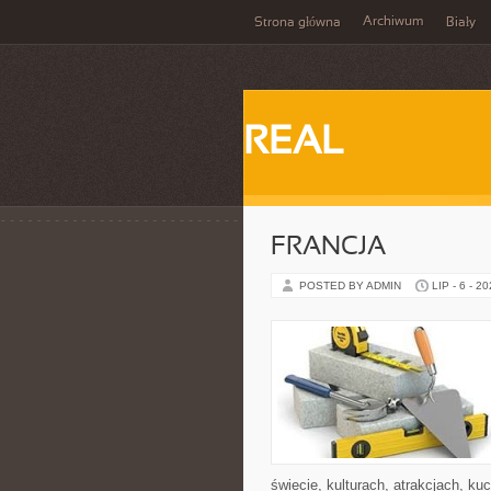
Archiwum
Strona główna
Biały
REAL
FRANCJA
POSTED BY ADMIN
LIP - 6 - 2
świecie, kulturach, atrakcjach, kuc