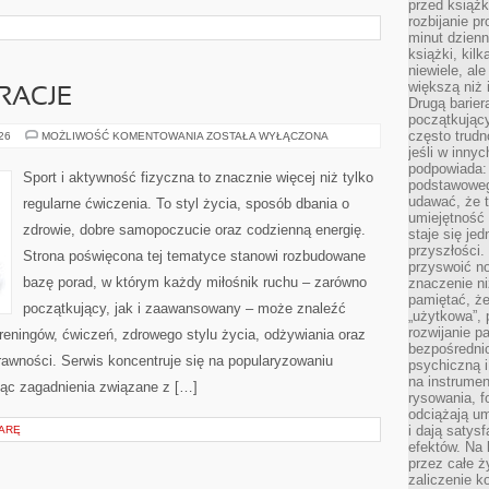
przed książk
rozbijanie p
minut dzienn
książki, kil
niewiele, ale
większą niż 
IRACJE
Drugą barier
początkują
często trudn
LIFESTYLE
026
MOŻLIWOŚĆ KOMENTOWANIA
ZOSTAŁA WYŁĄCZONA
I
jeśli w inny
INSPIRACJE
podpowiada:
Sport i aktywność fizyczna to znacznie więcej niż tylko
podstawoweg
udawać, że 
regularne ćwiczenia. To styl życia, sposób dbania o
umiejętność 
zdrowie, dobre samopoczucie oraz codzienną energię.
staje się je
przyszłości.
Strona poświęcona tej tematyce stanowi rozbudowane
przyswoić n
bazę porad, w którym każdy miłośnik ruchu – zarówno
znaczenie ni
pamiętać, że
początkujący, jak i zaawansowany – może znaleźć
„użytkowa”,
rozwijanie pa
reningów, ćwiczeń, zdrowego stylu życia, odżywiania oraz
bezpośrednio
rawności. Serwis koncentruje się na popularyzowaniu
psychiczną i
na instrumen
jąc zagadnienia związane z […]
rysowania, f
odciążają um
i dają satys
IARĘ
efektów. Na 
przez całe ż
zaliczenie ko