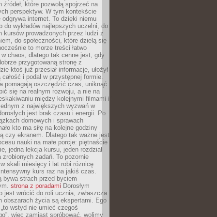
 źródeł, które pozwolą spojrzeć na
nych perspektyw. W tym kontekście
 odgrywa internet. To dzięki niemu
 do wykładów najlepszych uczelni, do
h kursów prowadzonych przez ludzi z
em, do społeczności, które dzielą się
ocześnie to morze treści łatwo
 w chaos, dlatego tak cenne jest, gdy
dobrze przygotowaną stronę z
zie ktoś już przesiał informacje, ułożył
ą całość i podał w przystępnej formie.
ca pomagają oszczędzić czas, uniknąć
pić się na realnym rozwoju, a nie na
eskakiwaniu między kolejnymi filmami i
 Jednym z największych wyzwań w
dorosłych jest brak czasu i energii. Po
iązkach domowych i sprawach
ało kto ma siłę na kolejne godziny
ą czy ekranem. Dlatego tak ważne jest
rocesu nauki na małe porcje: piętnaście
ie, jedna lekcja kursu, jeden rozdział
ka zrobionych zadań. To pozornie
 w skali miesięcy i lat robi różnicę
intensywny kurs raz na jakiś czas.
ą bywa strach przed byciem
cym.
strona z poradami
Dorosłym
o jest wrócić do roli ucznia, zwłaszcza
ch obszarach życia są ekspertami. Ego
 „to wstyd nie umieć czegoś
o”, więc zamiast spróbować, wolimy