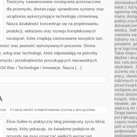
Tworzymy zaawansowane rozwiązania przeznaczone
różnorodnych
świat z róż
dla przemysłu, dostarczając sprawdzone systemy oraz
ogromną rolę
urządzenia wykorzystujące technologię ciśnieniową.
mamy dostęp
praktycznyc
Nasza działalność koncentruje się na projektowaniu,
doświadczeni
wiedzą. Jedn
produkcji, wdrażaniu oraz rozwoju kompleksowych
zamienia się
rozwiązań, które znajdują zastosowanie wszędzie tam,
trafiamy na 
poradami, gd
ranność oraz pewność wykonywanych procesów. Strona
je w logiczn
, usług oraz technologii, które odpowiadają na potrzeby
Takie miejs
błędów i sku
zemysłu i przedsiębiorstw poszukujących niezawodnych
bez celu prz
artykułami.
Od Was i Technologie i Innowacje. Nasza […]
uczeniu się 
pracy, obow
rodzinnych m
przed książk
rozbijanie p
minut dzienn
A
książki, kil
niewiele, ale
większą niż 
ZIELONA
 2026
MOŻLIWOŚĆ KOMENTOWANIA
ZOSTAŁA WYŁĄCZONA
Drugą barier
ENERGIA
początkują
Ekos-Sułów to praktyczny blog poświęcony życiu bliżej
często trudn
jeśli w inny
natury, który pokazuje, że świadome podejście do
podpowiada:
podstawoweg
przyrody nie musi oznaczać wielkich wyrzeczeń,