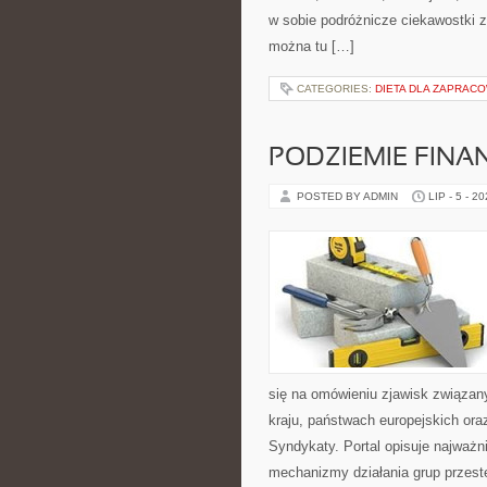
w sobie podróżnicze ciekawostki 
można tu […]
CATEGORIES:
DIETA DLA ZAPRACO
PODZIEMIE FIN
POSTED BY ADMIN
LIP - 5 - 2
się na omówieniu zjawisk związan
kraju, państwach europejskich ora
Syndykaty. Portal opisuje najważn
mechanizmy działania grup przest