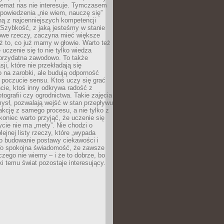
temat nas nie interesuje. Tymczasem
powiedzenia „nie wiem, nauczę się”
dną z najcenniejszych kompetencji
 Szybkość, z jaką jesteśmy w stanie
owe rzeczy, zaczyna mieć większe
ż to, co już mamy w głowie. Warto też
 uczenie się to nie tylko wiedza
 przydatna zawodowo. To także
sji, które nie przekładają się
 na zarobki, ale budują odporność
 poczucie sensu. Ktoś uczy się grać
cie, ktoś inny odkrywa radość z
otografii czy ogrodnictwa. Takie zajęcia
ysł, pozwalają wejść w stan przepływu
fakcję z samego procesu, a nie tylko z
koniec warto przyjąć, że uczenie się
ycie nie ma „mety”. Nie chodzi o
lejnej listy rzeczy, które „wypada
 o budowanie postawy ciekawości i
 To spokojna świadomość, że zawsze
czego nie wiemy – i że to dobrze, bo
ki temu świat pozostaje interesujący.