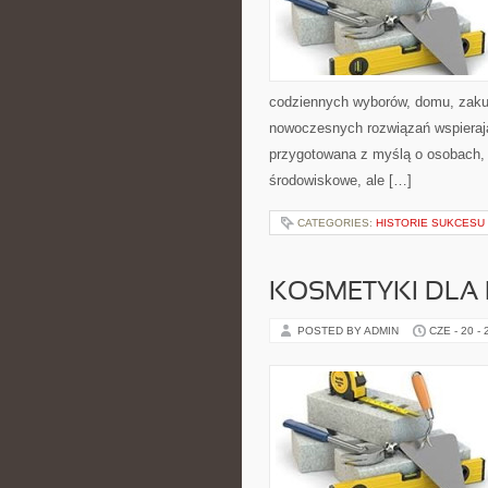
codziennych wyborów, domu, zakupó
nowoczesnych rozwiązań wspierając
przygotowana z myślą o osobach, 
środowiskowe, ale […]
CATEGORIES:
HISTORIE SUKCESU
KOSMETYKI DLA 
POSTED BY ADMIN
CZE - 20 -