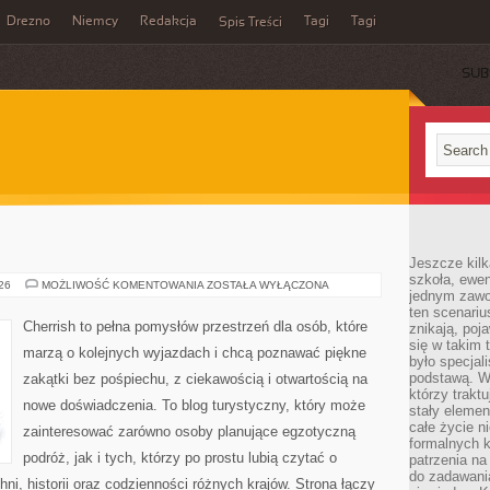
Drezno
Niemcy
Redakcja
Tagi
Tagi
Spis Treści
SUB
Jeszcze kilk
szkoła, ewen
FRANCJA
026
MOŻLIWOŚĆ KOMENTOWANIA
ZOSTAŁA WYŁĄCZONA
jednym zawo
ten scenari
Cherrish to pełna pomysłów przestrzeń dla osób, które
znikają, poj
się w takim 
marzą o kolejnych wyjazdach i chcą poznawać piękne
było specjal
podstawą. W
zakątki bez pośpiechu, z ciekawością i otwartością na
którzy traktu
nowe doświadczenia. To blog turystyczny, który może
stały elemen
całe życie n
zainteresować zarówno osoby planujące egzotyczną
formalnych k
podróż, jak i tych, którzy po prostu lubią czytać o
patrzenia n
do zadawania
hni, historii oraz codzienności różnych krajów. Strona łączy