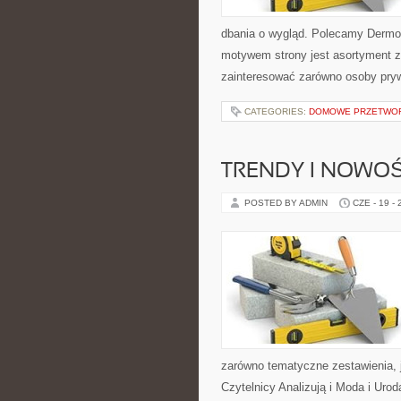
dbania o wygląd. Polecamy Dermo
motywem strony jest asortyment zw
zainteresować zarówno osoby pryw
CATEGORIES:
DOMOWE PRZETWO
TRENDY I NOWOŚ
POSTED BY ADMIN
CZE - 19 -
zarówno tematyczne zestawienia, j
Czytelnicy Analizują i Moda i Uro