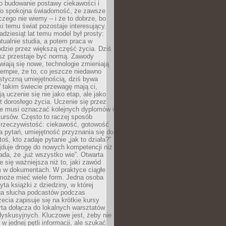
 o budowanie postawy ciekawości i
 To spokojna świadomość, że zawsze
czego nie wiemy – i że to dobrze, bo
ki temu świat pozostaje interesujący.
adziesiąt lat temu model był prosty:
tualnie studia, a potem praca w
dzie przez większą część życia. Dziś
usz przestaje być normą. Zawody
awiają się nowe, technologie zmieniają
tempie, że to, co jeszcze niedawno
istyczną umiejętnością, dziś bywa
 takim świecie przewagę mają ci,
ją uczenie się nie jako etap, ale jako
t dorosłego życia. Uczenie się przez
ie musi oznaczać kolejnych dyplomów i
ursów. Często to raczej sposób
a rzeczywistość: ciekawość, gotowość
 pytań, umiejętność przyznania się do
oś, kto zadaje pytanie „jak to działa?”
jduje drogę do nowych kompetencji niż
łada, że „już wszystko wie”. Otwarta
e się ważniejsza niż to, jaki zawód
 w dokumentach. W praktyce ciągłe
 może mieć wiele form. Jedna osoba
yta książki z dziedziny, w której
uga słucha podcastów podczas
zecia zapisuje się na krótkie kursy
rta dołącza do lokalnych warsztatów
yskusyjnych. Kluczowe jest, żeby nie
w jednej pętli informacji, ale szukać