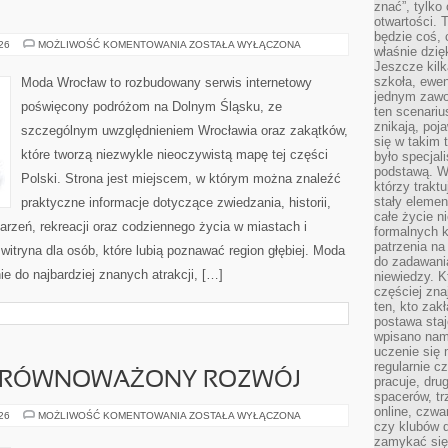
znać”, tylko
otwartości.
będzie coś, 
ZGORZELEC
026
MOŻLIWOŚĆ KOMENTOWANIA
ZOSTAŁA WYŁĄCZONA
właśnie dzię
Jeszcze kilk
szkoła, ewen
Moda Wrocław to rozbudowany serwis internetowy
jednym zawo
poświęcony podróżom na Dolnym Śląsku, ze
ten scenari
znikają, poj
szczególnym uwzględnieniem Wrocławia oraz zakątków,
się w takim 
które tworzą niezwykle nieoczywistą mapę tej części
było specjal
podstawą. W
Polski. Strona jest miejscem, w którym można znaleźć
którzy traktu
stały elemen
praktyczne informacje dotyczące zwiedzania, historii,
całe życie n
ydarzeń, rekreacji oraz codziennego życia w miastach i
formalnych k
patrzenia n
itryna dla osób, które lubią poznawać region głębiej. Moda
do zadawania
e do najbardziej znanych atrakcji, […]
niewiedzy. Kt
częściej zna
ten, kto zak
postawa staj
wpisano nam
uczenie się
regularnie cz
 ZRÓWNOWAŻONY ROZWÓJ
pracuje, dr
spacerów, tr
online, czwa
ŚRODOWISKO
026
MOŻLIWOŚĆ KOMENTOWANIA
ZOSTAŁA WYŁĄCZONA
czy klubów d
I
ZRÓWNOWAŻONY
zamykać się 
ROZWÓJ