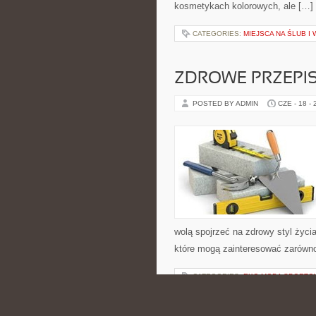
kosmetykach kolorowych, ale […]
CATEGORIES:
MIEJSCA NA ŚLUB I
ZDROWE PRZEPI
POSTED BY ADMIN
CZE - 18 -
wolą spojrzeć na zdrowy styl życi
które mogą zainteresować zarówno 
CATEGORIES:
EKO MODA SPORTO