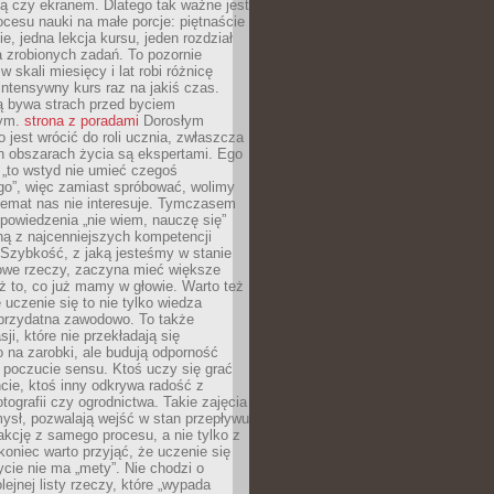
ą czy ekranem. Dlatego tak ważne jest
rocesu nauki na małe porcje: piętnaście
ie, jedna lekcja kursu, jeden rozdział
ka zrobionych zadań. To pozornie
 w skali miesięcy i lat robi różnicę
intensywny kurs raz na jakiś czas.
ą bywa strach przed byciem
cym.
strona z poradami
Dorosłym
o jest wrócić do roli ucznia, zwłaszcza
ch obszarach życia są ekspertami. Ego
 „to wstyd nie umieć czegoś
o”, więc zamiast spróbować, wolimy
temat nas nie interesuje. Tymczasem
powiedzenia „nie wiem, nauczę się”
dną z najcenniejszych kompetencji
 Szybkość, z jaką jesteśmy w stanie
owe rzeczy, zaczyna mieć większe
ż to, co już mamy w głowie. Warto też
 uczenie się to nie tylko wiedza
 przydatna zawodowo. To także
sji, które nie przekładają się
 na zarobki, ale budują odporność
 poczucie sensu. Ktoś uczy się grać
cie, ktoś inny odkrywa radość z
otografii czy ogrodnictwa. Takie zajęcia
ysł, pozwalają wejść w stan przepływu
fakcję z samego procesu, a nie tylko z
koniec warto przyjąć, że uczenie się
ycie nie ma „mety”. Nie chodzi o
lejnej listy rzeczy, które „wypada