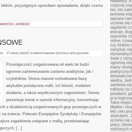
niewiedzy. Kt
częściej zna
z lekkim, przystępnym sposobem opowiadania, dzięki czemu
ten, kto zak
postawa staj
wpisano nam
uczenie się
WANYCH I „W BIEGU”
regularnie cz
pracuje, dr
spacerów, tr
online, czwa
ANSOWE
czy klubów d
zamykać się 
PODZIEMIE
026
MOŻLIWOŚĆ KOMENTOWANIA
ZOSTAŁA WYŁĄCZONA
różnorodnych
FINANSOWE
świat z róż
ogromną rolę
Przestępczość zorganizowana od wielu lat budzi
mamy dostęp
ogromne zainteresowanie zarówno analityków, jak i
praktycznyc
doświadczeni
czytelników. Strona stanowi rozbudowane bazę
wiedzą. Jedn
zamienia się
artykułów poświęcone mafii, ich historii, modelom
trafiamy na 
działania, a także współczesnym zagrożeniom. Serwis
poradami, gd
je w logiczn
prezentuje temat w sposób informacyjny, koncentrując
Takie miejs
ych z działalnością zorganizowanych grup przestępczych w
błędów i sku
bez celu prz
z na świecie. Polecam Europejskie Syndykaty i Europejskie
artykułami.
uczeniu się 
iejsze zagadnienia związane z mafią, przedstawiając
pracy, obow
ępczych, […]
rodzinnych m