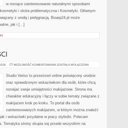
w rosnące zainteresowanie naturalnymi sposobami
kosmetyki i skóra problematyczna i Kosmetyki. Głównym
iązany z urodą i pielęgnacją. Bioarp24.pl może
atne, jak i […]
RY
CI
TRENDY
 2026
MOŻLIWOŚĆ KOMENTOWANIA
ZOSTAŁA WYŁĄCZONA
I
NOWOŚCI
Studio Veriss to przestrzeń online poświęcony urodzie
oraz sprawdzonym wskazówkom dla osób, które chcą
rozwijać swoje umiejętności makijażowe. Strona ma
charakter edukacyjny i łączy w sobie tematy związane z
makijażem krok po kroku. To portal dla osób
zainteresowanych makijażem, w którym można znaleźć
ak i wskazówki przydatne w pracy stylistki. Polecam
da. Tematyka strony skupia się przede wszystkim na