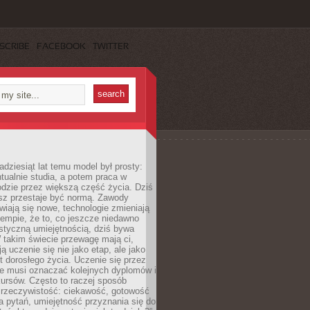
SCRIBE
FACEBOOK
TWITTER
adziesiąt lat temu model był prosty:
tualnie studia, a potem praca w
dzie przez większą część życia. Dziś
usz przestaje być normą. Zawody
awiają się nowe, technologie zmieniają
tempie, że to, co jeszcze niedawno
istyczną umiejętnością, dziś bywa
 takim świecie przewagę mają ci,
ją uczenie się nie jako etap, ale jako
t dorosłego życia. Uczenie się przez
ie musi oznaczać kolejnych dyplomów i
ursów. Często to raczej sposób
a rzeczywistość: ciekawość, gotowość
 pytań, umiejętność przyznania się do