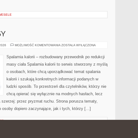
 WESELE
SY
ZDROWE
 2026
MOŻLIWOŚĆ KOMENTOWANIA
ZOSTAŁA WYŁĄCZONA
PRZEPISY
Spalarnia kalorii – rozbudowany przewodnik po redukcji
masy ciała Spalarnia kalorii to serwis stworzony z myślą
o osobach, które chcą uporządkować temat spalania
kalorii i szukają konkretnych informacji podanych w
ludzki sposób. To przestrzeń dla czytelników, którzy nie
chcą opierać się wyłącznie na modnych hasłach, lecz
a szerzej: przez pryzmat ruchu. Strona porusza tematy,
osoby dopiero zaczynające, jak i tych, którzy […]
WA