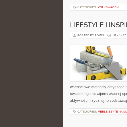
CATEGORIES:
VOLKSWAGEN
LIFESTYLE I INSP
POSTED BY ADMIN
LIP - 4 - 2
wartościowe materiały dotyczące t
świadomego rozwijania własnej sp
aktywności fizycznej, przedstawia
CATEGORIES:
MEBLE SZYTE NA M