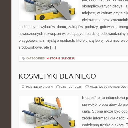
skomplikowanych decyzji a
miejsce, w którym czytelni
ciekawostki oraz zrozumiał
codziennych wyborów, domu, zakupów, podróży, gotowania, energii
nowoczesnych rozwiązań wspierających bardziej odpowiedzialny st
przygotowana z myślą o osobach, które chcą lepiej rozumieć ws
środowiskowe, ale […]
CATEGORIES:
HISTORIE SUKCESU
KOSMETYKI DLA NIEGO
POSTED BY ADMIN
CZE - 20 - 2026
MOŻLIWOŚĆ KOMENTOWA
Bioarp24.pl to internetowa 
się wokół preparatów do pie
ciała. Strona może być odb
źródło informacji dla osób, k
codzienną troską o skórę. T