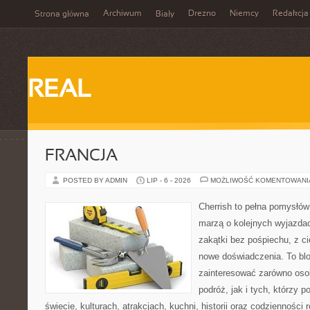
Archiwum
Drezno
Niemcy
Redakcja
Strona główna
Biały
REAL
FRANCJA
POSTED BY ADMIN
LIP - 6 - 2026
MOŻLIWOŚĆ KOMENTOWAN
Cherrish to pełna pomysłów 
marzą o kolejnych wyjazda
zakątki bez pośpiechu, z ci
nowe doświadczenia. To blo
zainteresować zarówno oso
podróż, jak i tych, którzy p
świecie, kulturach, atrakcjach, kuchni, historii oraz codzienności