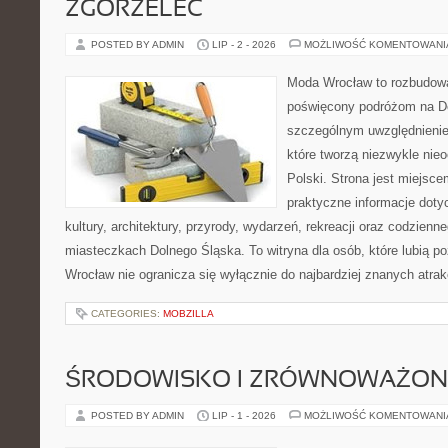
ZGORZELEC
POSTED BY ADMIN
LIP - 2 - 2026
MOŻLIWOŚĆ KOMENTOWAN
Moda Wrocław to rozbudowa
poświęcony podróżom na D
szczególnym uwzględnienie
które tworzą niezwykle nie
Polski. Strona jest miejsc
praktyczne informacje dotyc
kultury, architektury, przyrody, wydarzeń, rekreacji oraz codzienn
miasteczkach Dolnego Śląska. To witryna dla osób, które lubią p
Wrocław nie ogranicza się wyłącznie do najbardziej znanych atrakc
CATEGORIES:
MOBZILLA
ŚRODOWISKO I ZRÓWNOWAŻON
POSTED BY ADMIN
LIP - 1 - 2026
MOŻLIWOŚĆ KOMENTOWAN