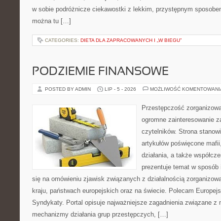
w sobie podróżnicze ciekawostki z lekkim, przystępnym sposobe
można tu […]
CATEGORIES:
DIETA DLA ZAPRACOWANYCH I „W BIEGU”
PODZIEMIE FINANSOWE
POSTED BY ADMIN
LIP - 5 - 2026
MOŻLIWOŚĆ KOMENTOWAN
Przestępczość zorganizowan
ogromne zainteresowanie za
czytelników. Strona stano
artykułów poświęcone mafii,
działania, a także współc
prezentuje temat w sposób 
się na omówieniu zjawisk związanych z działalnością zorganizo
kraju, państwach europejskich oraz na świecie. Polecam Europejs
Syndykaty. Portal opisuje najważniejsze zagadnienia związane z 
mechanizmy działania grup przestępczych, […]