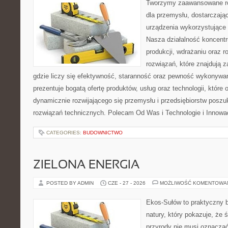
Tworzymy zaawansowane ro
dla przemysłu, dostarczaj
urządzenia wykorzystujące 
Nasza działalność koncentru
produkcji, wdrażaniu oraz
rozwiązań, które znajdują 
gdzie liczy się efektywność, staranność oraz pewność wykonywa
prezentuje bogatą ofertę produktów, usług oraz technologii, które
dynamicznie rozwijającego się przemysłu i przedsiębiorstw posz
rozwiązań technicznych. Polecam Od Was i Technologie i Innowa
CATEGORIES:
BUDOWNICTWO
ZIELONA ENERGIA
POSTED BY ADMIN
CZE - 27 - 2026
MOŻLIWOŚĆ KOMENTOWA
Ekos-Sułów to praktyczny b
natury, który pokazuje, że
przyrody nie musi oznaczać