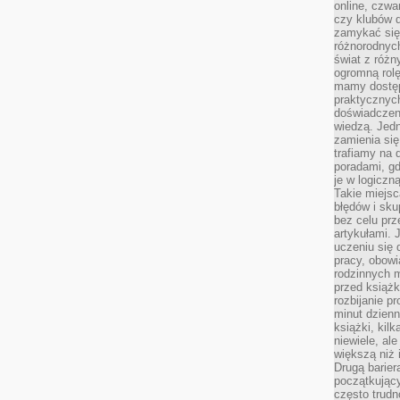
online, czwa
czy klubów d
zamykać się 
różnorodnych
świat z róż
ogromną rolę
mamy dostęp
praktycznyc
doświadczeni
wiedzą. Jedn
zamienia się
trafiamy na 
poradami, gd
je w logiczn
Takie miejs
błędów i sku
bez celu prz
artykułami.
uczeniu się 
pracy, obow
rodzinnych m
przed książk
rozbijanie p
minut dzienn
książki, kil
niewiele, ale
większą niż 
Drugą barier
początkują
często trudn