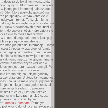
rta dołącza do lokalnych warsztatów
yskusyjnych. Kluczowe jest, żeby nie
w jednej pętli informacji, ale szukać
 źródeł, które pozwolą spojrzeć na
nych perspektyw. W tym kontekście
 odgrywa internet. To dzięki niemu
 do wykładów najlepszych uczelni, do
h kursów prowadzonych przez ludzi z
em, do społeczności, które dzielą się
ocześnie to morze treści łatwo
 w chaos, dlatego tak cenne jest, gdy
dobrze przygotowaną stronę z
zie ktoś już przesiał informacje, ułożył
ą całość i podał w przystępnej formie.
ca pomagają oszczędzić czas, uniknąć
pić się na realnym rozwoju, a nie na
eskakiwaniu między kolejnymi filmami i
 Jednym z największych wyzwań w
dorosłych jest brak czasu i energii. Po
iązkach domowych i sprawach
ało kto ma siłę na kolejne godziny
ą czy ekranem. Dlatego tak ważne jest
rocesu nauki na małe porcje: piętnaście
ie, jedna lekcja kursu, jeden rozdział
ka zrobionych zadań. To pozornie
 w skali miesięcy i lat robi różnicę
intensywny kurs raz na jakiś czas.
ą bywa strach przed byciem
cym.
strona z poradami
Dorosłym
o jest wrócić do roli ucznia, zwłaszcza