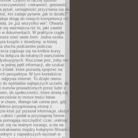
ursów. Często to raczej sposób
a rzeczywistość: ciekawość, gotowość
 pytań, umiejętność przyznania się do
oś, kto zadaje pytanie „jak to działa?”
jduje drogę do nowych kompetencji niż
łada, że „już wszystko wie”. Otwarta
e się ważniejsza niż to, jaki zawód
 w dokumentach. W praktyce ciągłe
 może mieć wiele form. Jedna osoba
yta książki z dziedziny, w której
uga słucha podcastów podczas
zecia zapisuje się na krótkie kursy
rta dołącza do lokalnych warsztatów
yskusyjnych. Kluczowe jest, żeby nie
w jednej pętli informacji, ale szukać
 źródeł, które pozwolą spojrzeć na
nych perspektyw. W tym kontekście
 odgrywa internet. To dzięki niemu
 do wykładów najlepszych uczelni, do
h kursów prowadzonych przez ludzi z
em, do społeczności, które dzielą się
ocześnie to morze treści łatwo
 w chaos, dlatego tak cenne jest, gdy
dobrze przygotowaną stronę z
zie ktoś już przesiał informacje, ułożył
ą całość i podał w przystępnej formie.
ca pomagają oszczędzić czas, uniknąć
pić się na realnym rozwoju, a nie na
eskakiwaniu między kolejnymi filmami i
 Jednym z największych wyzwań w