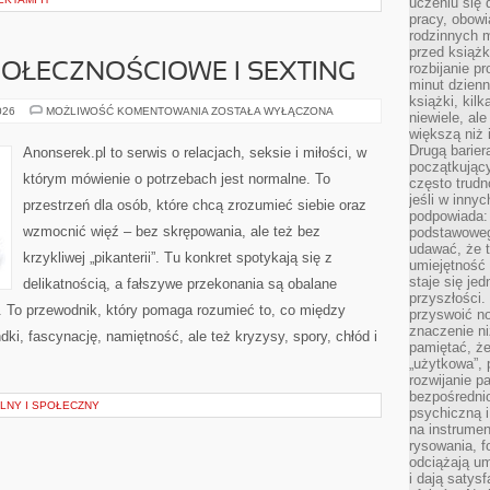
uczeniu się 
pracy, obow
rodzinnych m
przed książk
rozbijanie p
POŁECZNOŚCIOWE I SEXTING
minut dzienn
książki, kil
SEKS
026
MOŻLIWOŚĆ KOMENTOWANIA
ZOSTAŁA WYŁĄCZONA
niewiele, ale
A
większą niż 
MEDIA
SPOŁECZNOŚCIOWE
Drugą barier
Anonserek.pl to serwis o relacjach, seksie i miłości, w
I
początkują
SEXTING
którym mówienie o potrzebach jest normalne. To
często trudn
jeśli w inny
przestrzeń dla osób, które chcą zrozumieć siebie oraz
podpowiada:
wzmocnić więź – bez skrępowania, ale też bez
podstawoweg
udawać, że 
krzykliwej „pikanterii”. Tu konkret spotykają się z
umiejętność 
staje się je
delikatnością, a fałszywe przekonania są obalane
przyszłości.
 To przewodnik, który pomaga rozumieć to, co między
przyswoić n
znaczenie ni
ki, fascynację, namiętność, ale też kryzysy, spory, chłód i
pamiętać, że
„użytkowa”,
rozwijanie pa
bezpośrednio
LNY I SPOŁECZNY
psychiczną i
na instrumen
rysowania, f
odciążają um
i dają satys