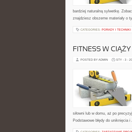
bardziej naturalną sylwetkę. Zobac
znajdziesz obszerne materiały o t
CATEGORIES:
PORADY I TECHNIKI
FITNESS W CIĄŻY
POSTED BY ADMIN
STY - 3 - 2
siłowni lub w domu, aż po precyzyj
Podstawowe błędy do uniknięcia i
CATEGORIES:
ZARZĄDZANIE PROJE