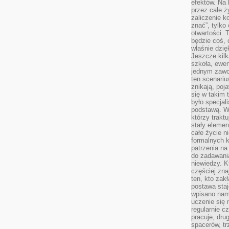
efektów. Na 
przez całe ż
zaliczenie ko
znać”, tylko
otwartości.
będzie coś, 
właśnie dzię
Jeszcze kilk
szkoła, ewen
jednym zawo
ten scenari
znikają, poj
się w takim 
było specjal
podstawą. W
którzy traktu
stały elemen
całe życie n
formalnych k
patrzenia n
do zadawania
niewiedzy. Kt
częściej zna
ten, kto zak
postawa staj
wpisano nam
uczenie się
regularnie cz
pracuje, dr
spacerów, tr