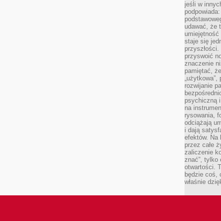
jeśli w inny
podpowiada:
podstawoweg
udawać, że 
umiejętność 
staje się je
przyszłości.
przyswoić n
znaczenie ni
pamiętać, że
„użytkowa”,
rozwijanie pa
bezpośrednio
psychiczną i
na instrumen
rysowania, f
odciążają um
i dają satys
efektów. Na 
przez całe ż
zaliczenie ko
znać”, tylko
otwartości.
będzie coś, 
właśnie dzię