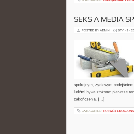
SEKS A MEDIA S
POSTED BY ADMIN
STY - 3 - 2
spokojnym, życiowym podejściem.
ludźmi bywa złożone: pierwsze rand
zakończenia. […]
CATEGORIES:
ROZWÓJ EMOCJONA