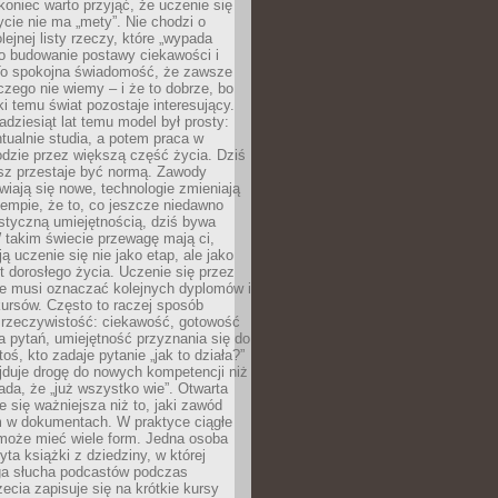
koniec warto przyjąć, że uczenie się
ycie nie ma „mety”. Nie chodzi o
lejnej listy rzeczy, które „wypada
 o budowanie postawy ciekawości i
 To spokojna świadomość, że zawsze
czego nie wiemy – i że to dobrze, bo
ki temu świat pozostaje interesujący.
adziesiąt lat temu model był prosty:
tualnie studia, a potem praca w
dzie przez większą część życia. Dziś
usz przestaje być normą. Zawody
awiają się nowe, technologie zmieniają
tempie, że to, co jeszcze niedawno
istyczną umiejętnością, dziś bywa
 takim świecie przewagę mają ci,
ją uczenie się nie jako etap, ale jako
t dorosłego życia. Uczenie się przez
ie musi oznaczać kolejnych dyplomów i
ursów. Często to raczej sposób
a rzeczywistość: ciekawość, gotowość
 pytań, umiejętność przyznania się do
oś, kto zadaje pytanie „jak to działa?”
jduje drogę do nowych kompetencji niż
łada, że „już wszystko wie”. Otwarta
e się ważniejsza niż to, jaki zawód
 w dokumentach. W praktyce ciągłe
 może mieć wiele form. Jedna osoba
yta książki z dziedziny, w której
uga słucha podcastów podczas
zecia zapisuje się na krótkie kursy