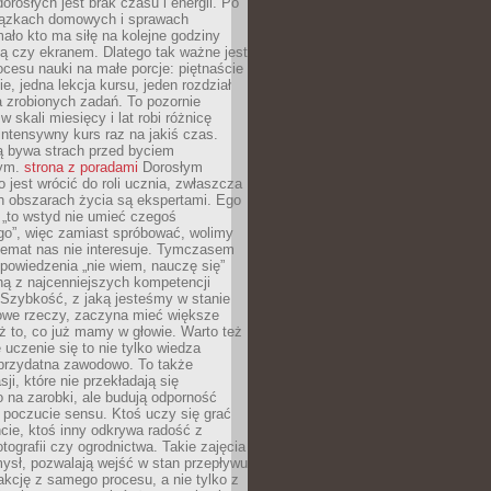
dorosłych jest brak czasu i energii. Po
iązkach domowych i sprawach
ało kto ma siłę na kolejne godziny
ą czy ekranem. Dlatego tak ważne jest
rocesu nauki na małe porcje: piętnaście
ie, jedna lekcja kursu, jeden rozdział
ka zrobionych zadań. To pozornie
 w skali miesięcy i lat robi różnicę
intensywny kurs raz na jakiś czas.
ą bywa strach przed byciem
cym.
strona z poradami
Dorosłym
o jest wrócić do roli ucznia, zwłaszcza
ch obszarach życia są ekspertami. Ego
 „to wstyd nie umieć czegoś
o”, więc zamiast spróbować, wolimy
temat nas nie interesuje. Tymczasem
powiedzenia „nie wiem, nauczę się”
dną z najcenniejszych kompetencji
 Szybkość, z jaką jesteśmy w stanie
owe rzeczy, zaczyna mieć większe
ż to, co już mamy w głowie. Warto też
 uczenie się to nie tylko wiedza
 przydatna zawodowo. To także
sji, które nie przekładają się
 na zarobki, ale budują odporność
 poczucie sensu. Ktoś uczy się grać
cie, ktoś inny odkrywa radość z
otografii czy ogrodnictwa. Takie zajęcia
ysł, pozwalają wejść w stan przepływu
fakcję z samego procesu, a nie tylko z