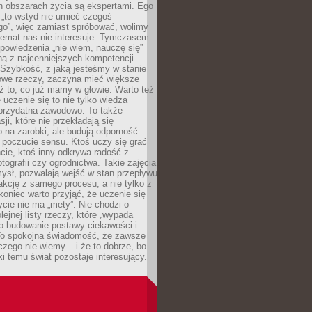
ch obszarach życia są ekspertami. Ego
 „to wstyd nie umieć czegoś
o”, więc zamiast spróbować, wolimy
temat nas nie interesuje. Tymczasem
powiedzenia „nie wiem, nauczę się”
dną z najcenniejszych kompetencji
 Szybkość, z jaką jesteśmy w stanie
owe rzeczy, zaczyna mieć większe
ż to, co już mamy w głowie. Warto też
 uczenie się to nie tylko wiedza
 przydatna zawodowo. To także
sji, które nie przekładają się
 na zarobki, ale budują odporność
 poczucie sensu. Ktoś uczy się grać
cie, ktoś inny odkrywa radość z
otografii czy ogrodnictwa. Takie zajęcia
ysł, pozwalają wejść w stan przepływu
fakcję z samego procesu, a nie tylko z
koniec warto przyjąć, że uczenie się
ycie nie ma „mety”. Nie chodzi o
lejnej listy rzeczy, które „wypada
 o budowanie postawy ciekawości i
 To spokojna świadomość, że zawsze
czego nie wiemy – i że to dobrze, bo
ki temu świat pozostaje interesujący.