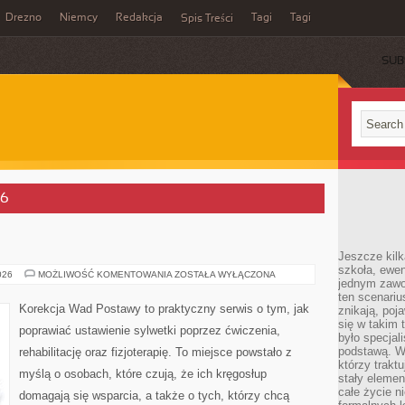
Drezno
Niemcy
Redakcja
Tagi
Tagi
Spis Treści
SUB
26
Jeszcze kilk
szkoła, ewen
PULMONOLOGIA
026
MOŻLIWOŚĆ KOMENTOWANIA
ZOSTAŁA WYŁĄCZONA
jednym zawo
ten scenari
Korekcja Wad Postawy to praktyczny serwis o tym, jak
znikają, poj
się w takim 
poprawiać ustawienie sylwetki poprzez ćwiczenia,
było specjal
podstawą. W
rehabilitację oraz fizjoterapię. To miejsce powstało z
którzy traktu
myślą o osobach, które czują, że ich kręgosłup
stały elemen
całe życie n
domagają się wsparcia, a także o tych, którzy chcą