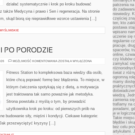
formalnych k
działać systematycznie i krok po kroku budować
patrzenia n
do zadawania
z także Medycyna i prawo i Sen i regeneracja. Na stronie
niewiedzy. Kt
częściej zna
ym, skąd biorą się nieprawidłowe wzorce ustawienia […]
ten, kto zak
postawa staj
 MYŚLIWSKIE
wpisano nam
uczenie się
regularnie cz
pracuje, dr
 I PO PORODZIE
spacerów, tr
online, czwa
czy klubów d
FITNESS
026
MOŻLIWOŚĆ KOMENTOWANIA
ZOSTAŁA WYŁĄCZONA
zamykać się 
W
CIĄŻY
różnorodnych
I
Fitness Station to kompleksowa baza wiedzy dla osób,
świat z róż
PO
ogromną rolę
PORODZIE
które chcą poprawić formę bez błądzenia. To miejsce, w
mamy dostęp
praktycznyc
którym ćwiczenia spotykają się z dietą, a motywacja
doświadczeni
jest traktowana tak samo poważnie jak metodyka.
wiedzą. Jedn
zamienia się
Strona powstała z myślą o tym, by prowadzić
trafiamy na 
użytkownika krok po kroku: od pierwszych prób na
poradami, gd
je w logiczn
ne budowanie siły, mięśni i kondycji. Ciekawe kategorie:
Takie miejs
błędów i sku
 Jak przezwyciężyć kryzysy […]
bez celu prz
artykułami.
KTAMI IT