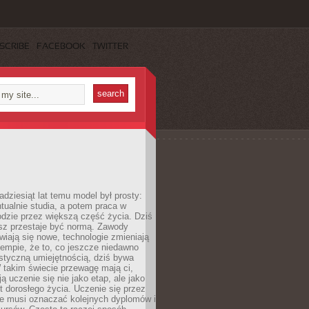
SCRIBE
FACEBOOK
TWITTER
adziesiąt lat temu model był prosty:
tualnie studia, a potem praca w
dzie przez większą część życia. Dziś
usz przestaje być normą. Zawody
awiają się nowe, technologie zmieniają
tempie, że to, co jeszcze niedawno
istyczną umiejętnością, dziś bywa
 takim świecie przewagę mają ci,
ją uczenie się nie jako etap, ale jako
t dorosłego życia. Uczenie się przez
ie musi oznaczać kolejnych dyplomów i