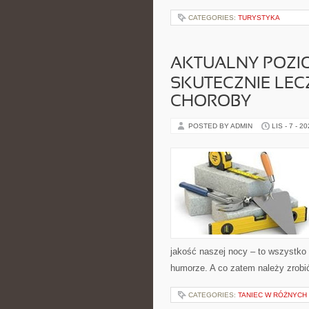
CATEGORIES:
TURYSTYKA
AKTUALNY POZI
SKUTECZNIE LEC
CHOROBY
POSTED BY ADMIN
LIS - 7 - 2
jakość naszej nocy – to wszystko 
humorze. A co zatem należy zrobi
CATEGORIES:
TANIEC W RÓŻNYCH