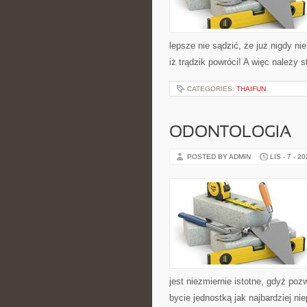
lepsze nie sądzić, że już nigdy n
iż trądzik powróci! A więc należy
CATEGORIES:
THAIFUN
ODONTOLOGIA
POSTED BY ADMIN
LIS - 7 - 2
jest niezmiernie istotne, gdyż p
bycie jednostką jak najbardziej ni