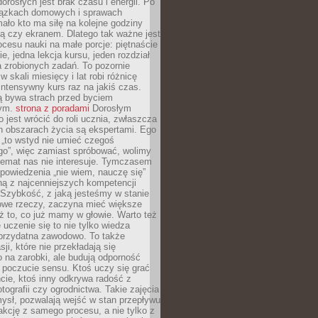
dorosłych jest brak czasu i energii. Po
iązkach domowych i sprawach
ało kto ma siłę na kolejne godziny
ą czy ekranem. Dlatego tak ważne jest
rocesu nauki na małe porcje: piętnaście
ie, jedna lekcja kursu, jeden rozdział
ka zrobionych zadań. To pozornie
 w skali miesięcy i lat robi różnicę
intensywny kurs raz na jakiś czas.
ą bywa strach przed byciem
cym.
strona z poradami
Dorosłym
o jest wrócić do roli ucznia, zwłaszcza
ch obszarach życia są ekspertami. Ego
 „to wstyd nie umieć czegoś
o”, więc zamiast spróbować, wolimy
temat nas nie interesuje. Tymczasem
powiedzenia „nie wiem, nauczę się”
dną z najcenniejszych kompetencji
 Szybkość, z jaką jesteśmy w stanie
owe rzeczy, zaczyna mieć większe
ż to, co już mamy w głowie. Warto też
 uczenie się to nie tylko wiedza
 przydatna zawodowo. To także
sji, które nie przekładają się
 na zarobki, ale budują odporność
 poczucie sensu. Ktoś uczy się grać
cie, ktoś inny odkrywa radość z
otografii czy ogrodnictwa. Takie zajęcia
ysł, pozwalają wejść w stan przepływu
fakcję z samego procesu, a nie tylko z