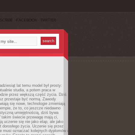
SCRIBE
FACEBOOK
TWITTER
adziesiąt lat temu model był prosty:
tualnie studia, a potem praca w
dzie przez większą część życia. Dziś
usz przestaje być normą. Zawody
awiają się nowe, technologie zmieniają
tempie, że to, co jeszcze niedawno
istyczną umiejętnością, dziś bywa
 takim świecie przewagę mają ci,
ją uczenie się nie jako etap, ale jako
t dorosłego życia. Uczenie się przez
ie musi oznaczać kolejnych dyplomów i