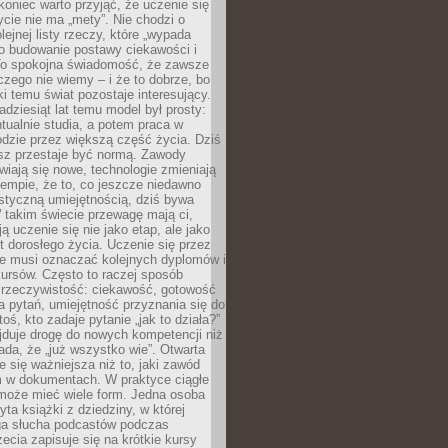
koniec warto przyjąć, że uczenie się
ycie nie ma „mety”. Nie chodzi o
lejnej listy rzeczy, które „wypada
 o budowanie postawy ciekawości i
 To spokojna świadomość, że zawsze
czego nie wiemy – i że to dobrze, bo
ki temu świat pozostaje interesujący.
adziesiąt lat temu model był prosty:
tualnie studia, a potem praca w
dzie przez większą część życia. Dziś
usz przestaje być normą. Zawody
awiają się nowe, technologie zmieniają
tempie, że to, co jeszcze niedawno
istyczną umiejętnością, dziś bywa
 takim świecie przewagę mają ci,
ją uczenie się nie jako etap, ale jako
t dorosłego życia. Uczenie się przez
ie musi oznaczać kolejnych dyplomów i
ursów. Często to raczej sposób
a rzeczywistość: ciekawość, gotowość
 pytań, umiejętność przyznania się do
oś, kto zadaje pytanie „jak to działa?”
jduje drogę do nowych kompetencji niż
łada, że „już wszystko wie”. Otwarta
e się ważniejsza niż to, jaki zawód
 w dokumentach. W praktyce ciągłe
 może mieć wiele form. Jedna osoba
yta książki z dziedziny, w której
uga słucha podcastów podczas
zecia zapisuje się na krótkie kursy