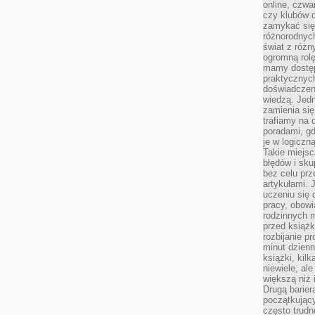
online, czwa
czy klubów d
zamykać się 
różnorodnych
świat z róż
ogromną rolę
mamy dostęp
praktycznyc
doświadczeni
wiedzą. Jedn
zamienia się
trafiamy na 
poradami, gd
je w logiczn
Takie miejs
błędów i sku
bez celu prz
artykułami.
uczeniu się 
pracy, obow
rodzinnych m
przed książk
rozbijanie p
minut dzienn
książki, kil
niewiele, ale
większą niż 
Drugą barier
początkują
często trudn