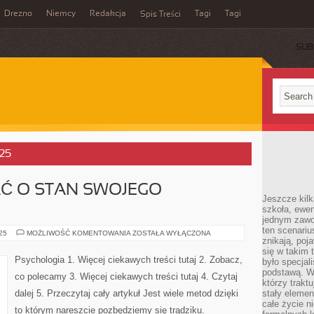
Drezno
Niemcy
Redakcja
Tagi
Tagi
Spis Treści
SUB
025
AĆ O STAN SWOJEGO
Jeszcze kilk
szkoła, ewen
jednym zawo
ten scenari
CZY
025
MOŻLIWOŚĆ KOMENTOWANIA
ZOSTAŁA WYŁĄCZONA
znikają, poj
UMIEMY
DBAĆ
się w takim 
O
Psychologia 1. Więcej ciekawych treści tutaj 2. Zobacz,
było specjal
STAN
SWOJEGO
podstawą. W
co polecamy 3. Więcej ciekawych treści tutaj 4. Czytaj
ZDROWIA?
którzy traktu
dalej 5. Przeczytaj cały artykuł Jest wiele metod dzięki
stały elemen
całe życie n
to którym nareszcie pozbędziemy się trądziku.