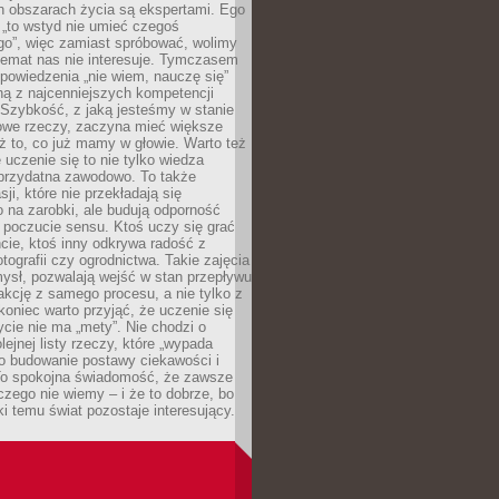
ch obszarach życia są ekspertami. Ego
 „to wstyd nie umieć czegoś
o”, więc zamiast spróbować, wolimy
temat nas nie interesuje. Tymczasem
powiedzenia „nie wiem, nauczę się”
dną z najcenniejszych kompetencji
 Szybkość, z jaką jesteśmy w stanie
owe rzeczy, zaczyna mieć większe
ż to, co już mamy w głowie. Warto też
 uczenie się to nie tylko wiedza
 przydatna zawodowo. To także
sji, które nie przekładają się
 na zarobki, ale budują odporność
 poczucie sensu. Ktoś uczy się grać
cie, ktoś inny odkrywa radość z
otografii czy ogrodnictwa. Takie zajęcia
ysł, pozwalają wejść w stan przepływu
fakcję z samego procesu, a nie tylko z
koniec warto przyjąć, że uczenie się
ycie nie ma „mety”. Nie chodzi o
lejnej listy rzeczy, które „wypada
 o budowanie postawy ciekawości i
 To spokojna świadomość, że zawsze
czego nie wiemy – i że to dobrze, bo
ki temu świat pozostaje interesujący.