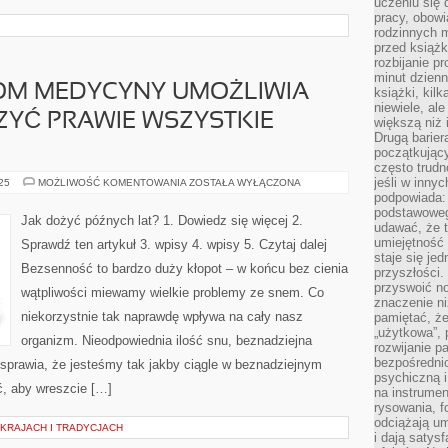
uczeniu się 
pracy, obow
rodzinnych m
przed książk
rozbijanie p
minut dzienn
OM MEDYCYNY UMOŻLIWIA
książki, kil
niewiele, ale
ZYĆ PRAWIE WSZYSTKIE
większą niż 
Drugą barier
początkują
często trudn
jeśli w inny
AKTUALNY
025
MOŻLIWOŚĆ KOMENTOWANIA
ZOSTAŁA WYŁĄCZONA
POZIOM
podpowiada:
MEDYCYNY
podstawoweg
UMOŻLIWIA
Jak dożyć późnych lat? 1. Dowiedz się więcej 2.
SKUTECZNIE
udawać, że 
LECZYĆ
umiejętność 
Sprawdź ten artykuł 3. wpisy 4. wpisy 5. Czytaj dalej
PRAWIE
staje się je
WSZYSTKIE
Bezsenność to bardzo duży kłopot – w końcu bez cienia
CHOROBY
przyszłości.
przyswoić n
wątpliwości miewamy wielkie problemy ze snem. Co
znaczenie ni
niekorzystnie tak naprawdę wpływa na cały nasz
pamiętać, że
„użytkowa”,
organizm. Nieodpowiednia ilość snu, beznadziejna
rozwijanie pa
bezpośrednio
sprawia, że jesteśmy tak jakby ciągle w beznadziejnym
psychiczną i
ć, aby wreszcie […]
na instrumen
rysowania, f
odciążają um
 KRAJACH I TRADYCJACH
i dają satys