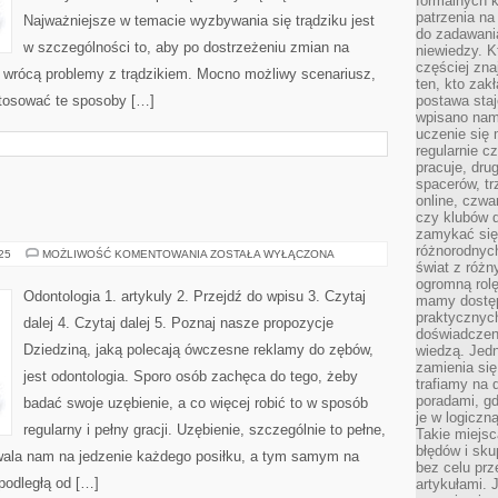
formalnych k
patrzenia n
Najważniejsze w temacie wyzbywania się trądziku jest
do zadawania
w szczególności to, aby po dostrzeżeniu zmian na
niewiedzy. Kt
częściej zna
ie wrócą problemy z trądzikiem. Mocno możliwy scenariusz,
ten, kto zak
 stosować te sposoby […]
postawa staj
wpisano nam
uczenie się
regularnie cz
pracuje, dr
spacerów, tr
online, czwa
czy klubów d
zamykać się 
różnorodnych
ODONTOLOGIA
025
MOŻLIWOŚĆ KOMENTOWANIA
ZOSTAŁA WYŁĄCZONA
świat z róż
ogromną rolę
Odontologia 1. artykuly 2. Przejdź do wpisu 3. Czytaj
mamy dostęp
praktycznyc
dalej 4. Czytaj dalej 5. Poznaj nasze propozycje
doświadczeni
Dziedziną, jaką polecają ówczesne reklamy do zębów,
wiedzą. Jedn
zamienia się
jest odontologia. Sporo osób zachęca do tego, żeby
trafiamy na 
poradami, gd
badać swoje uzębienie, a co więcej robić to w sposób
je w logiczn
regularny i pełny gracji. Uzębienie, szczególnie to pełne,
Takie miejs
błędów i sku
ozwala nam na jedzenie każdego posiłku, a tym samym na
bez celu prz
epodległą od […]
artykułami.