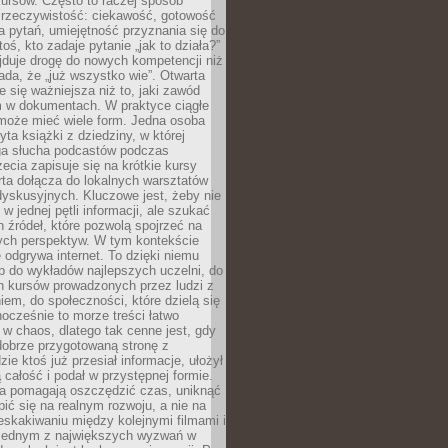
ursów. Często to raczej sposób
a rzeczywistość: ciekawość, gotowość
 pytań, umiejętność przyznania się do
oś, kto zadaje pytanie „jak to działa?”
jduje drogę do nowych kompetencji niż
łada, że „już wszystko wie”. Otwarta
e się ważniejsza niż to, jaki zawód
 w dokumentach. W praktyce ciągłe
 może mieć wiele form. Jedna osoba
yta książki z dziedziny, w której
uga słucha podcastów podczas
zecia zapisuje się na krótkie kursy
rta dołącza do lokalnych warsztatów
yskusyjnych. Kluczowe jest, żeby nie
w jednej pętli informacji, ale szukać
 źródeł, które pozwolą spojrzeć na
nych perspektyw. W tym kontekście
 odgrywa internet. To dzięki niemu
 do wykładów najlepszych uczelni, do
h kursów prowadzonych przez ludzi z
em, do społeczności, które dzielą się
ocześnie to morze treści łatwo
 w chaos, dlatego tak cenne jest, gdy
dobrze przygotowaną stronę z
zie ktoś już przesiał informacje, ułożył
ą całość i podał w przystępnej formie.
ca pomagają oszczędzić czas, uniknąć
pić się na realnym rozwoju, a nie na
eskakiwaniu między kolejnymi filmami i
 Jednym z największych wyzwań w