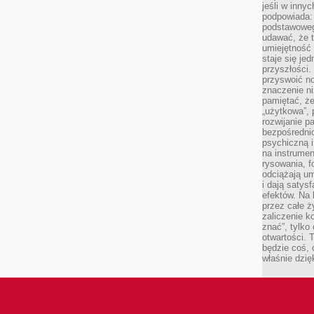
jeśli w inny
podpowiada:
podstawoweg
udawać, że 
umiejętność 
staje się je
przyszłości.
przyswoić n
znaczenie ni
pamiętać, że
„użytkowa”,
rozwijanie pa
bezpośrednio
psychiczną i
na instrumen
rysowania, f
odciążają um
i dają satys
efektów. Na 
przez całe ż
zaliczenie ko
znać”, tylko
otwartości.
będzie coś, 
właśnie dzię