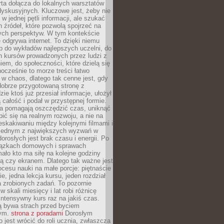
rta dołącza do lokalnych warsztatów
yskusyjnych. Kluczowe jest, żeby nie
w jednej pętli informacji, ale szukać
 źródeł, które pozwolą spojrzeć na
nych perspektyw. W tym kontekście
 odgrywa internet. To dzięki niemu
 do wykładów najlepszych uczelni, do
h kursów prowadzonych przez ludzi z
em, do społeczności, które dzielą się
ocześnie to morze treści łatwo
 w chaos, dlatego tak cenne jest, gdy
dobrze przygotowaną stronę z
zie ktoś już przesiał informacje, ułożył
ą całość i podał w przystępnej formie.
ca pomagają oszczędzić czas, uniknąć
pić się na realnym rozwoju, a nie na
eskakiwaniu między kolejnymi filmami i
 Jednym z największych wyzwań w
dorosłych jest brak czasu i energii. Po
iązkach domowych i sprawach
ało kto ma siłę na kolejne godziny
ą czy ekranem. Dlatego tak ważne jest
rocesu nauki na małe porcje: piętnaście
ie, jedna lekcja kursu, jeden rozdział
ka zrobionych zadań. To pozornie
 w skali miesięcy i lat robi różnicę
intensywny kurs raz na jakiś czas.
ą bywa strach przed byciem
cym.
strona z poradami
Dorosłym
o jest wrócić do roli ucznia, zwłaszcza