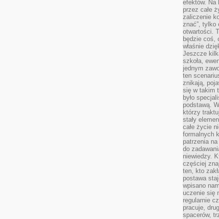
efektów. Na 
przez całe ż
zaliczenie ko
znać”, tylko
otwartości.
będzie coś, 
właśnie dzię
Jeszcze kilk
szkoła, ewen
jednym zawo
ten scenari
znikają, poj
się w takim 
było specjal
podstawą. W
którzy traktu
stały elemen
całe życie n
formalnych k
patrzenia n
do zadawania
niewiedzy. Kt
częściej zna
ten, kto zak
postawa staj
wpisano nam
uczenie się
regularnie cz
pracuje, dr
spacerów, tr