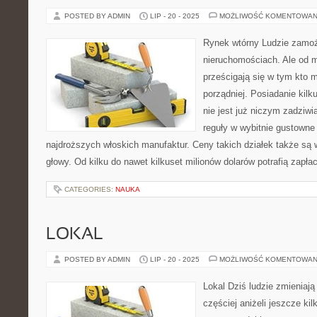
POSTED BY ADMIN
LIP - 20 - 2025
MOŻLIWOŚĆ KOMENTOWAN
Rynek wtórny Ludzie zamożn
nieruchomościach. Ale od 
prześcigają się w tym kto m
porządniej. Posiadanie kil
nie jest już niczym zadzi
reguły w wybitnie gustown
najdroższych włoskich manufaktur. Ceny takich działek także są w
głowy. Od kilku do nawet kilkuset milionów dolarów potrafią zapł
CATEGORIES:
NAUKA
LOKAL
POSTED BY ADMIN
LIP - 20 - 2025
MOŻLIWOŚĆ KOMENTOWAN
Lokal Dziś ludzie zmieniaj
częściej aniżeli jeszcze kil