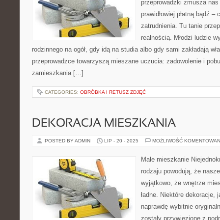
przeprowadzki zmusza nas 
prawidłowiej płatną bądź – c
zatrudnienia. Tu tanie prze
realnością. Młodzi ludzie 
rodzinnego na ogół, gdy idą na studia albo gdy sami zakładają wła
przeprowadzce towarzyszą mieszane uczucia: zadowolenie i pob
zamieszkania […]
CATEGORIES:
OBRÓBKA I RETUSZ ZDJĘĆ
DEKORACJA MIESZKANIA
POSTED BY ADMIN
LIP - 20 - 2025
MOŻLIWOŚĆ KOMENTOWAN
Małe mieszkanie Niejednokr
rodzaju powodują, że nasz
wyjątkowo, że wnętrze mies
ładne. Niektóre dekoracje,
naprawdę wybitnie oryginaln
zostały przywiezione z pod