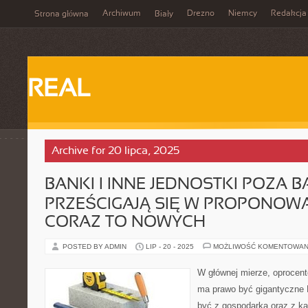
Archiwum
Drezno
Niemcy
Redakcja
Strona główna
Biały
REAL
Archive for 20 lipca, 2025
BANKI I INNE JEDNOSTKI POZA
PRZEŚCIGAJĄ SIĘ W PROPONOW
CORAZ TO NOWYCH
POSTED BY ADMIN
LIP - 20 - 2025
MOŻLIWOŚĆ KOMENTOWAN
W głównej mierze, oprocento
ma prawo być gigantyczne 
być z gospodarką oraz z kap