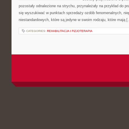
pozostały odnalezione na strychu, przynależały na przykład do 
się wyszukiwać w punktach sprzedaży ozdób fenomenalnych, nie
niestandardowych, które są jedyne w swoim rodzaju, które mają [
CATEGORIES:
REHABILITACJA I FIZJOTERAPIA