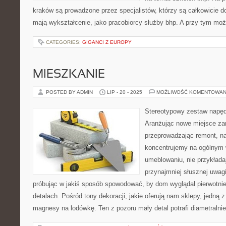
kraków są prowadzone przez specjalistów, którzy są całkowicie 
mają wykształcenie, jako pracobiorcy służby bhp. A przy tym m
CATEGORIES:
GIGANCI Z EUROPY
MIESZKANIE
POSTED BY ADMIN
LIP - 20 - 2025
MOŻLIWOŚĆ KOMENTOWAN
Stereotypowy zestaw napę
Aranżując nowe miejsce za
przeprowadzając remont, n
koncentrujemy na ogólnym 
umeblowaniu, nie przykładaj
przynajmniej słusznej uwagi
próbując w jakiś sposób spowodować, by dom wyglądał pierwotni
detalach. Pośród tony dekoracji, jakie oferują nam sklepy, jedną 
magnesy na lodówkę. Ten z pozoru mały detal potrafi diametralni