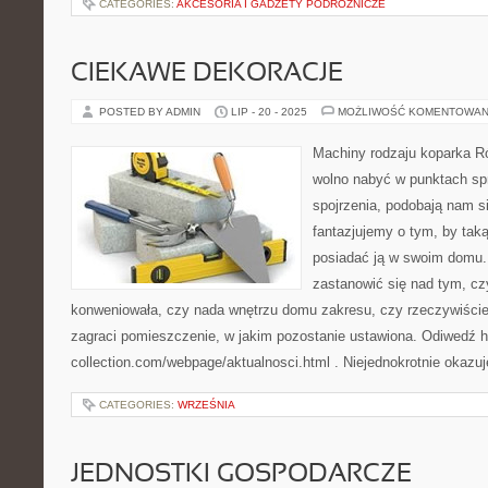
CATEGORIES:
AKCESORIA I GADŻETY PODRÓŻNICZE
CIEKAWE DEKORACJE
POSTED BY ADMIN
LIP - 20 - 2025
MOŻLIWOŚĆ KOMENTOWAN
Machiny rodzaju koparka Ró
wolno nabyć w punktach sp
spojrzenia, podobają nam s
fantazjujemy o tym, by taką
posiadać ją w swoim domu.
zastanowić się nad tym, c
konweniowała, czy nada wnętrzu domu zakresu, czy rzeczywiście
zagraci pomieszczenie, w jakim pozostanie ustawiona. Odiwedź h
collection.com/webpage/aktualnosci.html . Niejednokrotnie okazuj
CATEGORIES:
WRZEŚNIA
JEDNOSTKI GOSPODARCZE