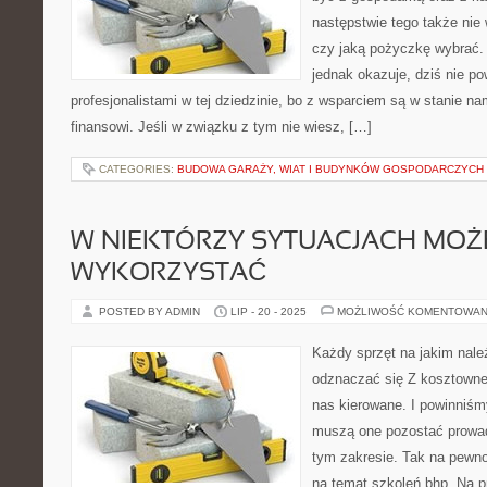
następstwie tego także nie 
czy jaką pożyczkę wybrać. 
jednak okazuje, dziś nie p
profesjonalistami w tej dziedzinie, bo z wsparciem są w stanie n
finansowi. Jeśli w związku z tym nie wiesz, […]
CATEGORIES:
BUDOWA GARAŻY, WIAT I BUDYNKÓW GOSPODARCZYCH
W NIEKTÓRZY SYTUACJACH MO
WYKORZYSTAĆ
POSTED BY ADMIN
LIP - 20 - 2025
MOŻLIWOŚĆ KOMENTOWAN
Każdy sprzęt na jakim nal
odznaczać się Z kosztowneg
nas kierowane. I powinniś
muszą one pozostać prowa
tym zakresie. Tak na pewno
na temat szkoleń bhp. Na p