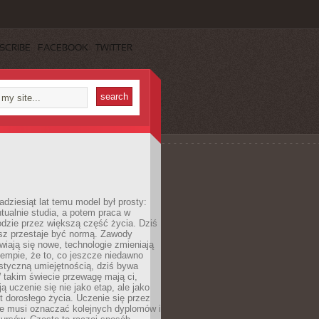
SCRIBE
FACEBOOK
TWITTER
adziesiąt lat temu model był prosty:
tualnie studia, a potem praca w
dzie przez większą część życia. Dziś
usz przestaje być normą. Zawody
awiają się nowe, technologie zmieniają
tempie, że to, co jeszcze niedawno
istyczną umiejętnością, dziś bywa
 takim świecie przewagę mają ci,
ją uczenie się nie jako etap, ale jako
t dorosłego życia. Uczenie się przez
ie musi oznaczać kolejnych dyplomów i