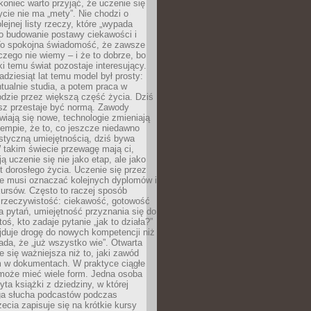
koniec warto przyjąć, że uczenie się
ycie nie ma „mety”. Nie chodzi o
lejnej listy rzeczy, które „wypada
 o budowanie postawy ciekawości i
 To spokojna świadomość, że zawsze
czego nie wiemy – i że to dobrze, bo
ki temu świat pozostaje interesujący.
adziesiąt lat temu model był prosty:
tualnie studia, a potem praca w
dzie przez większą część życia. Dziś
usz przestaje być normą. Zawody
awiają się nowe, technologie zmieniają
tempie, że to, co jeszcze niedawno
istyczną umiejętnością, dziś bywa
 takim świecie przewagę mają ci,
ją uczenie się nie jako etap, ale jako
t dorosłego życia. Uczenie się przez
ie musi oznaczać kolejnych dyplomów i
ursów. Często to raczej sposób
a rzeczywistość: ciekawość, gotowość
 pytań, umiejętność przyznania się do
oś, kto zadaje pytanie „jak to działa?”
jduje drogę do nowych kompetencji niż
łada, że „już wszystko wie”. Otwarta
e się ważniejsza niż to, jaki zawód
 w dokumentach. W praktyce ciągłe
 może mieć wiele form. Jedna osoba
yta książki z dziedziny, w której
uga słucha podcastów podczas
zecia zapisuje się na krótkie kursy