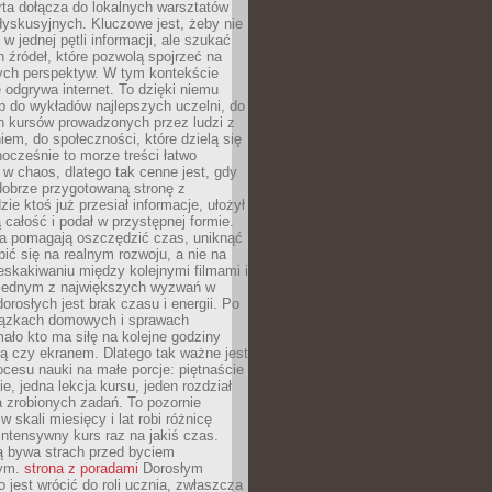
rta dołącza do lokalnych warsztatów
yskusyjnych. Kluczowe jest, żeby nie
w jednej pętli informacji, ale szukać
 źródeł, które pozwolą spojrzeć na
nych perspektyw. W tym kontekście
 odgrywa internet. To dzięki niemu
 do wykładów najlepszych uczelni, do
h kursów prowadzonych przez ludzi z
em, do społeczności, które dzielą się
ocześnie to morze treści łatwo
 w chaos, dlatego tak cenne jest, gdy
dobrze przygotowaną stronę z
zie ktoś już przesiał informacje, ułożył
ą całość i podał w przystępnej formie.
ca pomagają oszczędzić czas, uniknąć
pić się na realnym rozwoju, a nie na
eskakiwaniu między kolejnymi filmami i
 Jednym z największych wyzwań w
dorosłych jest brak czasu i energii. Po
iązkach domowych i sprawach
ało kto ma siłę na kolejne godziny
ą czy ekranem. Dlatego tak ważne jest
rocesu nauki na małe porcje: piętnaście
ie, jedna lekcja kursu, jeden rozdział
ka zrobionych zadań. To pozornie
 w skali miesięcy i lat robi różnicę
intensywny kurs raz na jakiś czas.
ą bywa strach przed byciem
cym.
strona z poradami
Dorosłym
o jest wrócić do roli ucznia, zwłaszcza