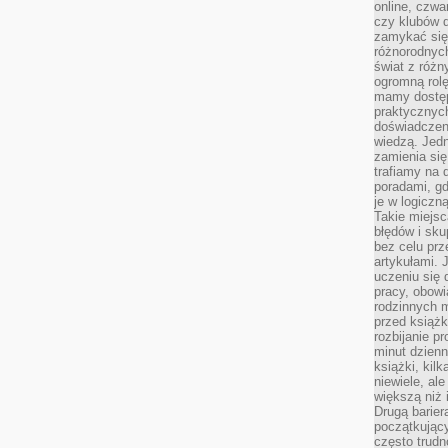
online, czwa
czy klubów d
zamykać się 
różnorodnych
świat z róż
ogromną rolę
mamy dostęp
praktycznyc
doświadczeni
wiedzą. Jedn
zamienia się
trafiamy na 
poradami, gd
je w logiczn
Takie miejs
błędów i sku
bez celu prz
artykułami.
uczeniu się 
pracy, obow
rodzinnych m
przed książk
rozbijanie p
minut dzienn
książki, kil
niewiele, ale
większą niż 
Drugą barier
początkują
często trudn