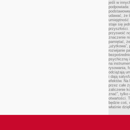
jeśli w inny
podpowiada:
podstawoweg
udawać, że 
umiejętność 
staje się je
przyszłości.
przyswoić n
znaczenie ni
pamiętać, że
„użytkowa”,
rozwijanie pa
bezpośrednio
psychiczną i
na instrumen
rysowania, f
odciążają um
i dają satys
efektów. Na 
przez całe ż
zaliczenie ko
znać”, tylko
otwartości.
będzie coś, 
właśnie dzię