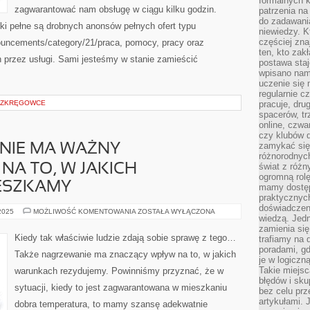
formalnych k
zagwarantować nam obsługę w ciągu kilku godzin.
patrzenia n
do zadawania
ki pełne są drobnych anonsów pełnych ofert typu
niewiedzy. Kt
częściej zna
nouncements/category/21/praca, pomocy, pracy oraz
ten, kto zak
h przez usługi. Sami jesteśmy w stanie zamieścić
postawa staj
wpisano nam
uczenie się
regularnie cz
BEZKRĘGOWCE
pracuje, dr
spacerów, tr
online, czwa
czy klubów d
zamykać się 
NIE MA WAŻNY
różnorodnych
świat z róż
NA TO, W JAKICH
ogromną rolę
ESZKAMY
mamy dostęp
praktycznyc
doświadczeni
TAKŻE
 2025
MOŻLIWOŚĆ KOMENTOWANIA
ZOSTAŁA WYŁĄCZONA
wiedzą. Jedn
OGRZEWANIE
MA
zamienia się
WAŻNY
Kiedy tak właściwie ludzie zdają sobie sprawę z tego…
trafiamy na 
ODDZIAŁYWANIE
poradami, gd
NA
Także nagrzewanie ma znaczący wpływ na to, w jakich
TO,
je w logiczn
W
Takie miejs
warunkach rezydujemy. Powinniśmy przyznać, że w
JAKICH
WARUNKACH
błędów i sku
sytuacji, kiedy to jest zagwarantowana w mieszkaniu
MIESZKAMY
bez celu prz
artykułami.
dobra temperatura, to mamy szansę adekwatnie