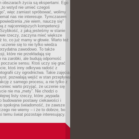
ch obszarach życia są ekspertami. Ego
 „to wstyd nie umieć czegoś
o”, więc zamiast spróbować, wolimy
temat nas nie interesuje. Tymczasem
powiedzenia „nie wiem, nauczę się”
dną z najcenniejszych kompetencji
 Szybkość, z jaką jesteśmy w stanie
owe rzeczy, zaczyna mieć większe
ż to, co już mamy w głowie. Warto też
 uczenie się to nie tylko wiedza
 przydatna zawodowo. To także
sji, które nie przekładają się
 na zarobki, ale budują odporność
 poczucie sensu. Ktoś uczy się grać
cie, ktoś inny odkrywa radość z
otografii czy ogrodnictwa. Takie zajęcia
ysł, pozwalają wejść w stan przepływu
fakcję z samego procesu, a nie tylko z
koniec warto przyjąć, że uczenie się
ycie nie ma „mety”. Nie chodzi o
lejnej listy rzeczy, które „wypada
 o budowanie postawy ciekawości i
 To spokojna świadomość, że zawsze
czego nie wiemy – i że to dobrze, bo
ki temu świat pozostaje interesujący.