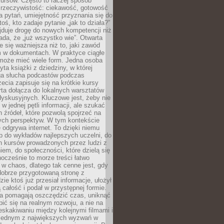
ursów. Często to raczej sposób
a rzeczywistość: ciekawość, gotowość
 pytań, umiejętność przyznania się do
oś, kto zadaje pytanie „jak to działa?”
jduje drogę do nowych kompetencji niż
łada, że „już wszystko wie”. Otwarta
e się ważniejsza niż to, jaki zawód
 w dokumentach. W praktyce ciągłe
 może mieć wiele form. Jedna osoba
yta książki z dziedziny, w której
uga słucha podcastów podczas
zecia zapisuje się na krótkie kursy
rta dołącza do lokalnych warsztatów
yskusyjnych. Kluczowe jest, żeby nie
w jednej pętli informacji, ale szukać
 źródeł, które pozwolą spojrzeć na
nych perspektyw. W tym kontekście
 odgrywa internet. To dzięki niemu
 do wykładów najlepszych uczelni, do
h kursów prowadzonych przez ludzi z
em, do społeczności, które dzielą się
ocześnie to morze treści łatwo
 w chaos, dlatego tak cenne jest, gdy
dobrze przygotowaną stronę z
zie ktoś już przesiał informacje, ułożył
ą całość i podał w przystępnej formie.
ca pomagają oszczędzić czas, uniknąć
pić się na realnym rozwoju, a nie na
eskakiwaniu między kolejnymi filmami i
 Jednym z największych wyzwań w