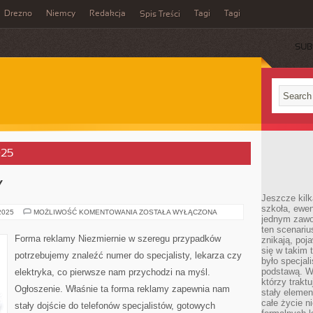
Drezno
Niemcy
Redakcja
Tagi
Tagi
Spis Treści
SUB
025
Y
Jeszcze kilk
szkoła, ewen
FORMA
 2025
MOŻLIWOŚĆ KOMENTOWANIA
ZOSTAŁA WYŁĄCZONA
jednym zawo
REKLAMY
ten scenari
Forma reklamy Niezmiernie w szeregu przypadków
znikają, poj
się w takim 
potrzebujemy znaleźć numer do specjalisty, lekarza czy
było specjal
podstawą. W
elektryka, co pierwsze nam przychodzi na myśl.
którzy traktu
Ogłoszenie. Właśnie ta forma reklamy zapewnia nam
stały elemen
całe życie n
stały dojście do telefonów specjalistów, gotowych