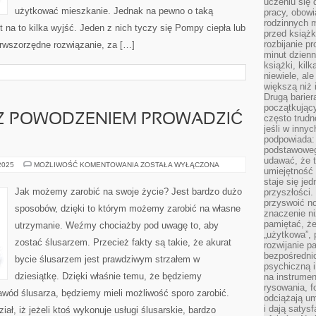
uczeniu się 
użytkować mieszkanie. Jednak na pewno o taką
pracy, obow
rodzinnych m
 na to kilka wyjść. Jeden z nich tyczy się Pompy ciepła lub
przed książk
rozbijanie p
rwszorzędne rozwiązanie, za […]
minut dzienn
książki, kil
niewiele, ale
większą niż 
Drugą barier
początkują
 Z POWODZENIEM PROWADZIĆ
często trudn
jeśli w inny
podpowiada:
podstawoweg
udawać, że 
CO
 2025
MOŻLIWOŚĆ KOMENTOWANIA
ZOSTAŁA WYŁĄCZONA
umiejętność 
ZROBIĆ,
ABY
staje się je
Z
Jak możemy zarobić na swoje życie? Jest bardzo dużo
przyszłości.
POWODZENIEM
przyswoić n
PROWADZIĆ
sposobów, dzięki to którym możemy zarobić na własne
SWÓJ
znaczenie ni
INTERES?
pamiętać, że
utrzymanie. Weźmy chociażby pod uwagę to, aby
„użytkowa”,
zostać ślusarzem. Przecież fakty są takie, że akurat
rozwijanie pa
bezpośrednio
bycie ślusarzem jest prawdziwym strzałem w
psychiczną i
dziesiątkę. Dzięki właśnie temu, że będziemy
na instrumen
rysowania, f
ód ślusarza, będziemy mieli możliwość sporo zarobić.
odciążają um
i dają satys
iał, iż jeżeli ktoś wykonuje usługi ślusarskie, bardzo