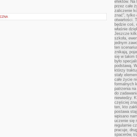
efektów. Na 
przez całe ż
zaliczenie ko
znać”, tylko
YCZNA
otwartości.
będzie coś, 
właśnie dzię
Jeszcze kilk
szkoła, ewen
jednym zawo
ten scenari
znikają, poj
się w takim 
było specjal
podstawą. W
którzy traktu
stały elemen
całe życie n
formalnych k
patrzenia n
do zadawania
niewiedzy. Kt
częściej zna
ten, kto zak
postawa staj
wpisano nam
uczenie się
regularnie cz
pracuje, dr
spacerów, tr