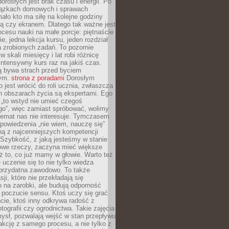
dorosłych jest brak czasu i energii. Po
iązkach domowych i sprawach
ało kto ma siłę na kolejne godziny
ą czy ekranem. Dlatego tak ważne jest
rocesu nauki na małe porcje: piętnaście
ie, jedna lekcja kursu, jeden rozdział
ka zrobionych zadań. To pozornie
 w skali miesięcy i lat robi różnicę
intensywny kurs raz na jakiś czas.
ą bywa strach przed byciem
cym.
strona z poradami
Dorosłym
o jest wrócić do roli ucznia, zwłaszcza
ch obszarach życia są ekspertami. Ego
 „to wstyd nie umieć czegoś
o”, więc zamiast spróbować, wolimy
temat nas nie interesuje. Tymczasem
powiedzenia „nie wiem, nauczę się”
dną z najcenniejszych kompetencji
 Szybkość, z jaką jesteśmy w stanie
owe rzeczy, zaczyna mieć większe
ż to, co już mamy w głowie. Warto też
 uczenie się to nie tylko wiedza
 przydatna zawodowo. To także
sji, które nie przekładają się
 na zarobki, ale budują odporność
 poczucie sensu. Ktoś uczy się grać
cie, ktoś inny odkrywa radość z
otografii czy ogrodnictwa. Takie zajęcia
ysł, pozwalają wejść w stan przepływu
fakcję z samego procesu, a nie tylko z