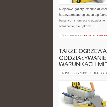
Miejscowe gazety, dzienne dzienni
http://zakopane-ogloszenia.pl/an
banalnych informacji o udzielanyc
ogłoszenie, nie tylko w […]
CATEGORIES:
KREWETKI I INNE 
TAKŻE OGRZEWA
ODDZIAŁYWANIE 
WARUNKACH MI
POSTED BY ADMIN
CZE - 26 -