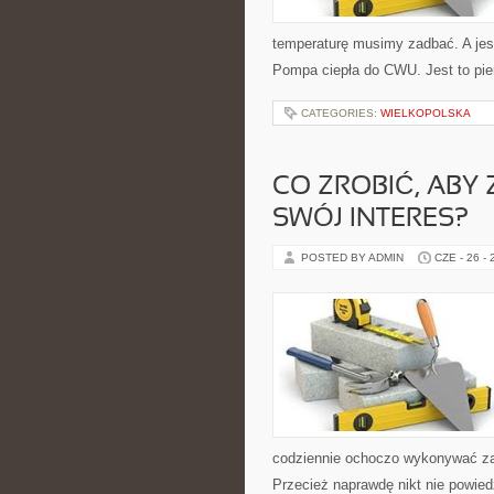
temperaturę musimy zadbać. A jest
Pompa ciepła do CWU. Jest to pie
CATEGORIES:
WIELKOPOLSKA
CO ZROBIĆ, ABY
SWÓJ INTERES?
POSTED BY ADMIN
CZE - 26 -
codziennie ochoczo wykonywać zaw
Przecież naprawdę nikt nie powiedz